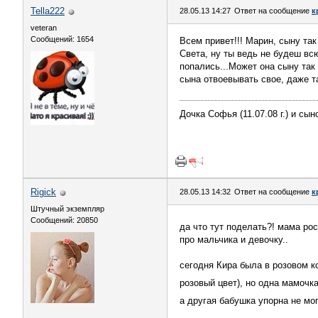
Tella222
28.05.13 14:27
Ответ на сообщение
к
veteran
Сообщений: 1654
Всем привет!!! Марин, сыну так 
Света, ну ты ведь не будеш вс
попались...Может она сыну так
сына отвоевывать свое, даже т
Дочка Софья (11.07.08 г.) и сынок
Rigick
28.05.13 14:32
Ответ на сообщение
к
Штучный экземпляр
Сообщений: 20850
да что тут поделать?! мама ро
про мальчика и девочку..
сегодня Кира была в розовом к
розовый цвет), но одна мамочк
а другая бабушка упорна не мо