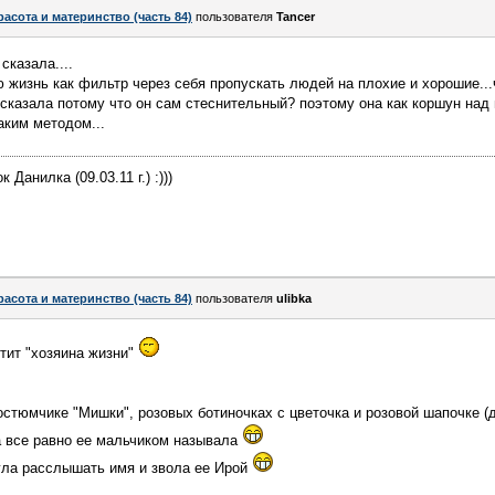
расота и материнство (часть 84)
пользователя
Tancer
сказала....
ю жизнь как фильтр через себя пропускать людей на плохие и хорошие...
 сказала потому что он сам стеснительный? поэтому она как коршун над
аким методом...
 Данилка (09.03.11 г.) :)))
расота и материнство (часть 84)
пользователя
ulibka
стит "хозяина жизни"
остюмчике "Мишки", розовых ботиночках с цветочка и розовой шапочке (
а все равно ее мальчиком называла
гла расслышать имя и звола ее Ирой