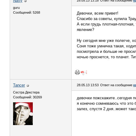
Nafty
28.05.13 13:18
Ответ на сообщение
к
guru
Сообщений: 5268
Девочки, всем привет!
Спасибо за советы, купила Трау
А если грудь плотная-плотная,
явление?
Ну сегодня мне уже полегче, х
Соня тоже умничка такая, ходи
посмотрела и больше не просила
ночью проснется, то плачет. Ти
Tancer
28.05.13 13:53
Ответ на сообщение
к
Сестра Декстера
Сообщений: 30269
девочки пожскажите..сегодня по
я конечно сомневаюсь что это 
залез, спустя 2 дня..может так