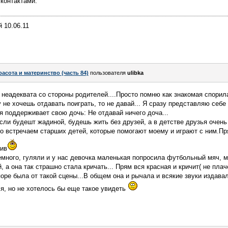
контактами.
 10.06.11
расота и материнство (часть 84)
пользователя
ulibka
 неадеквата со стороны родителей....Просто помню как знакомая спорила
 не хочешь отдавать поиграть, то не давай... Я сразу представляю себе
я поддерживает свою дочь: Не отдавай ничего доча...
если будешт жадиной, будешь жить без друзей, а в детстве друзья очень
о встречаем старших детей, которые помогают моему и играют с ним.Пря
лив
емного, гуляли и у нас девочка маленькая попросила футбольный мяч, м
 а она так страшно стала кричать... Прям вся красная и кричит( не плаче
поре была от такой сцены...В общем она и рычала и всякие звуки издавал
ся, но не хотелось бы еще такое увидеть