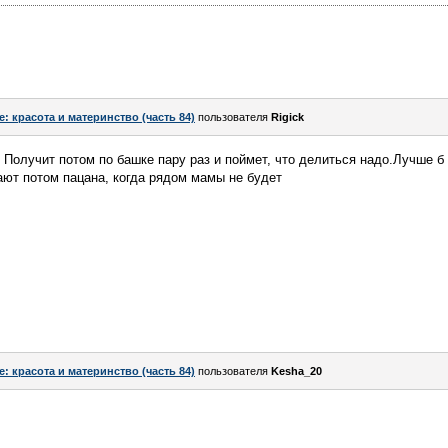
e: красота и материнство (часть 84)
пользователя
Rigick
" Получит потом по башке пару раз и поймет, что делиться надо.Лучше б
кают потом пацана, когда рядом мамы не будет
e: красота и материнство (часть 84)
пользователя
Kesha_20