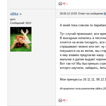
ulibka
28.05.13 13:55
Ответ на сообщение
R
guru
Сообщений: 5912
А моей пока совсем по барабану
Тут случай произошел, все врем
В выходные копались в песочниц
хочется на всем посидеть, все
спрашивают можно или нет. ну 
покушался на их велик, мы ста
я ему взамен предлагаю нашу. а
мальчик и далее выдает коронн
Вот так-то! Мы быстренько сгре
которго научили, забирать, бит
Мои принцессы 16.11.11, 06.12.
Исправлено пользователем ulibka (28