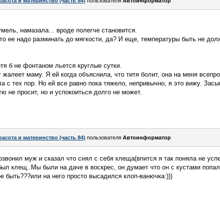
расота и материнство (часть 84)
пользователя
Автоинформатор
мель, намазала... вроде полегче становится.
 то ее надо разминать до мягкости, да? И еще, температуры быть не до
отя б не фонтаном льется круглые сутки.
т жалеет маму. Я ей когда объяснила, что титя болит, она на меня все
 с тех пор. Но ей все равно пока тяжело, непривычно, я это вижу. Зас
тю не просит, но и успокоиться долго не может.
расота и материнство (часть 84)
пользователя
Автоинформатор
звонил муж и сказал что снял с себя клеща(впится я так поняла не успе
был клещ..Мы были на даче в воскрес, он думает что он с кустами попал
ое быть???или на него просто высадился клоп-ванючка:)))