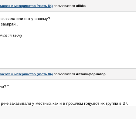
расота и материнство (часть 84)
пользователя
ulibka
 сказала или сыну своему?
 забирай..
.05.13 14:24)
расота и материнство (часть 84)
пользователя
Автоинформатор
ли? "
р-не,заказывали у местных,как и в прошлом году,вот их группа в ВК