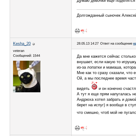
Думаю девочки еще поделятся 
Долгожданный сыночек Алексей
Kesha_20
28.05.13 14:27
Ответ на сообщение
к
veteran
Сообщений: 1544
Да мне кажется сейчас столько
внушает, если какую то игрушку
из-за лопатки и мамаша, котора
Мне как то сразу сказали, что 
Ой, а мы последнее время част
видеть
и он конечно счаст
А тут я еще прям напугалась н
Андрюха хотел забрать и домой,
берет на испуг) я вообще в сту
что смешно, чтоб мой не пугал