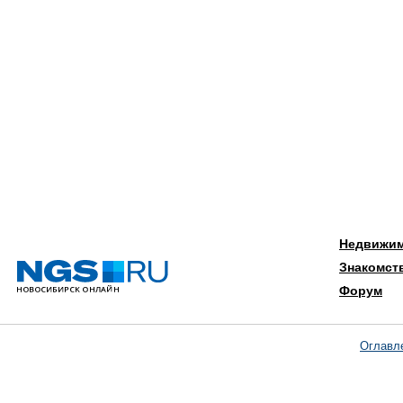
Недвижи
Знакомст
Форум
Оглавл