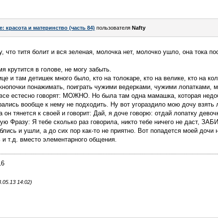
e: красота и материнство (часть 84)
пользователя
Nafty
, что титя болит и вся зеленая, молочка нет, молочко ушло, она тока п
я крутится в голове, не могу забыть.
е и там детишек много было, кто на толокаре, кто на велике, кто на ко
 кнопочки понажимать, поиграть чужими ведерками, чужими лопатками, м
все естесно говорят: МОЖНО. Но была там одна мамашка, которая недоб
рались вообще к нему не подходить. Ну вот угораздило мою дочу взять л
 он тянется к своей и говорит: Дай, я доче говорю: отдай лопатку девоч
ую Фразу: Я тебе сколько раз говорила, никто тебе ничего не даст, ЗАБ
блись и ушли, а до сих пор как-то не приятно. Вот попадется моей дочи 
ь и т.д. вместо элементарного общения.
16
.05.13 14:02)