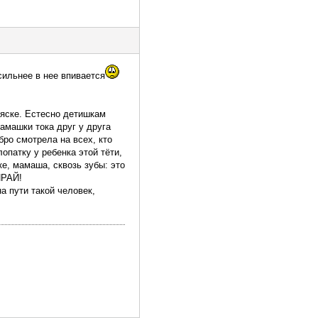
осильнее в нее впивается
ляске. Естесно детишкам
амашки тока друг у друга
ро смотрела на всех, кто
опатку у ребенка этой тёти,
ке, мамаша, сквозь зубы: это
ИРАЙ!
на пути такой человек,