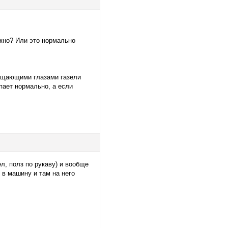
лжно? Или это нормально
прощающими глазами газели
ыпает нормально, а если
л, полз по рукаву) и вообще
 в машину и там на него