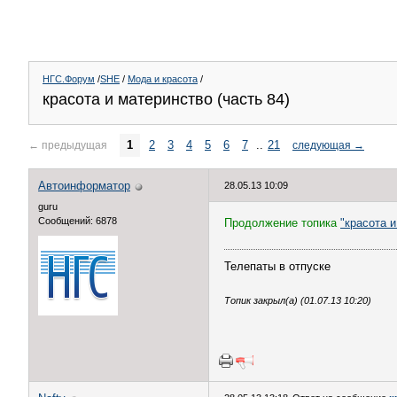
НГС.Форум
/
SHE
/
Мода и красота
/
красота и материнство (часть 84)
1
2
3
4
5
6
7
..
21
←
предыдущая
следующая
→
Автоинформатор
28.05.13 10:09
guru
Сообщений: 6878
Продолжение топика
"красота и
Телепаты в отпуске
Топик закрыл(а) (01.07.13 10:20)