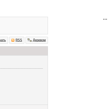
чать
RSS
Деревом