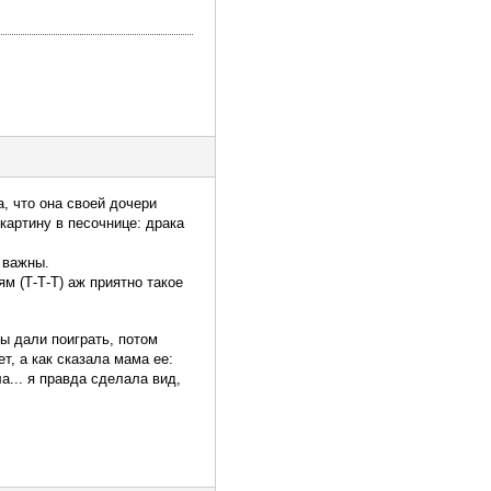
, что она своей дочери
 картину в песочнице: драка
 важны.
м (Т-Т-Т) аж приятно такое
ы дали поиграть, потом
т, а как сказала мама ее:
а... я правда сделала вид,