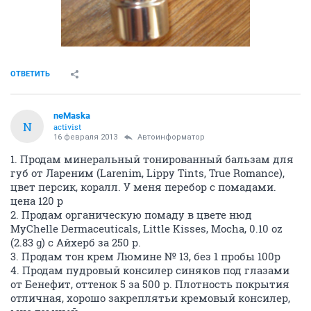
ОТВЕТИТЬ
neMaska
N
activist
16 февраля 2013
Автоинформатор
1. Продам минеральный тонированный бальзам для
губ от Лареним (Larenim, Lippy Tints, True Romance),
цвет персик, коралл. У меня перебор с помадами.
цена 120 р
2. Продам органическую помаду в цвете нюд
MyChelle Dermaceuticals, Little Kisses, Mocha, 0.10 oz
(2.83 g) с Айхерб за 250 р.
3. Продам тон крем Люмине № 13, без 1 пробы 100р
4. Продам пудровый консилер синяков под глазами
от Бенефит, оттенок 5 за 500 р. Плотность покрытия
отличная, хорошо закреплятьи кремовый консилер,