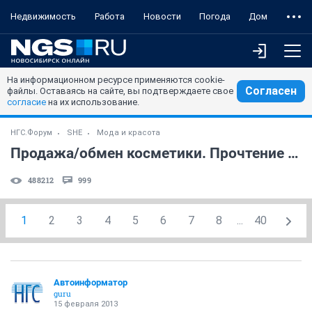
Недвижимость
Работа
Новости
Погода
Дом
На информационном ресурсе применяются cookie-
Согласен
файлы. Оставаясь на сайте, вы подтверждаете свое
согласие
на их использование.
НГС.Форум
SHE
Мода и красота
Продажа/обмен косметики. Прочтение правил - ОБЯЗАТЕЛЬНО (часть 15)
488212
999
1
2
3
4
5
6
7
8
...
40
Автоинформатор
guru
15 февраля 2013