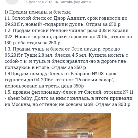
16 февраля 2013
Автоинформатор
1) Продам помады и блески:
1.1. Золотой блеск от Диор Аддикт, срок годности до
09.2015г, новый! -подарили дубль. Отдам за 650 р.
1.2. Продам блески Ревлон-чайная роза 008 и коралл
022. Новые-перехап, сроки хорошие до 2015г, отдам по
150 р, оба отдам за 250 р
1.3. Продам тушь и блеск от Эсти лаудер, срок до
06.2015г Туши 2,8 мл, блеска 4,5 мл. Купила носить с
собой-т.к. и тушь и блеск нравятся-но в дороге гне
пользуюсь в итоге. Отдам за 350 р
1.4Продам помаду-блеск от Кларанс № 08. срок
годности до 04.2016г. оттенок "Розовый сахар",
использовано на треть, цена 350р
1.5. продам фитопомаду-блеск от Сислей, оттенок № 11
- sheer baby. Долго за ним гонялась, в итоге привезли
из Москвы, но оттенок не совсем мой. Отдам за 800 р