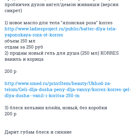
пробничек духов ангел/демон живанши (версия
сикрет)
1) новое масло для тела "японская роза" korres
http://www.ladiesproject.ru/public/batter-dlya-tela-
yaponskaya-roza-ot-korres
объем 150 мл
отдам за 250 руб
2) продам новый гель для душа (250 мл) KORRES
ваниль и корица
200 р
http://www.smed.ru/printItem/beauty/Ukhod-za-
telom/Geli-dlja-dusha-peny-dlja-vanny/korrez-korres-gel-
dlya-dusha--vanil-i-koritsa-250-m
3) блеск кельвин кляйн, новый, без коробки
200 р
Дарит губам блеск и сияние