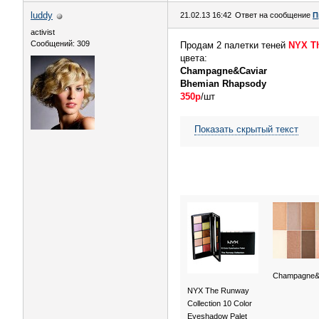
luddy
21.02.13 16:42
Ответ на сообщение
П
activist
Сообщений: 309
Продам 2 палетки теней
NYX Th
цвета:
Champagne&Caviar
Bhemian Rhapsody
350р
/шт
Показать скрытый текст
Champagne&
NYX The Runway
Collection 10 Color
Eyeshadow Palet