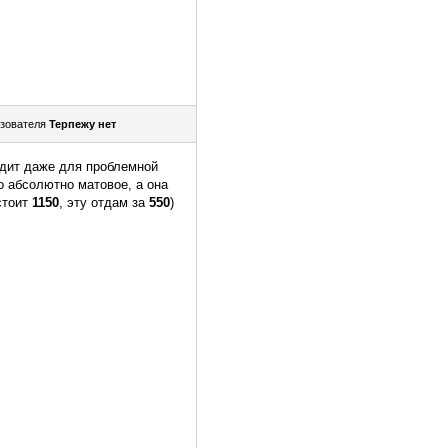
зователя
Терпежу нет
ходит даже для проблемной
о абсолютно матовое, а она
стоит
1150
, эту отдам за
550
)