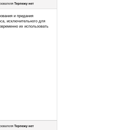
зователя
Терпежу нет
ования и придания
рса, исключительного для
овременно их использовать
зователя
Терпежу нет