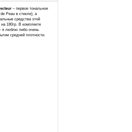
ecteur
– первое тональное
de Peau в стекле), а
нальные средства этой
 на 180гр. В комплекте
- я люблю либо очень
рытии средней плотности.