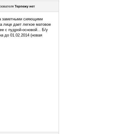
зователя
Терпежу нет
едва заметными сияющими
На лице дает легкое матовое
е с пудрой-основой... Б/у
а до 01.02.2014 (новая