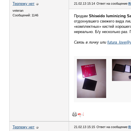
Терпежу нет
21.02.13 15:14
Ответ на сообщение
R
veteran
Сообщений: 1146
Продам
Shiseido luminizing S
отдохнувшего свежего вида лиц
«комплектных» кистей хорошего
нереально. Б/у несколько раз. 
Связь в личку или
futura_love@
Терпежу нет
21.02.13 15:15
Ответ на сообщение
R