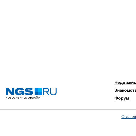
Недвижи
Знакомст
Форум
Оглавл