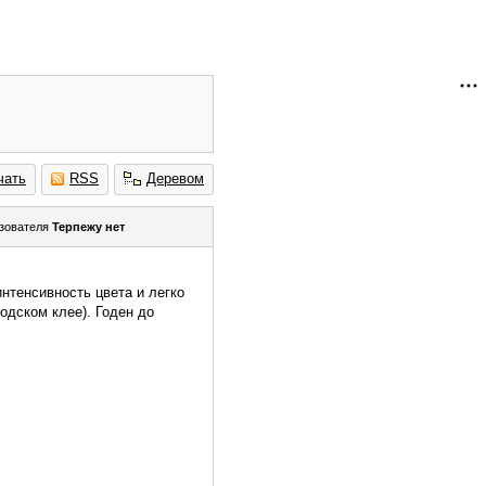
чать
RSS
Деревом
зователя
Терпежу нет
нтенсивность цвета и легко
водском клее). Годен до