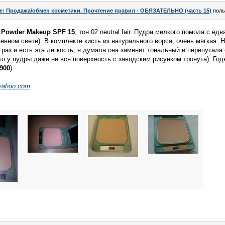
e: Продажа/обмен косметики. Прочтение правил - ОБЯЗАТЕЛЬНО (часть 15)
поль
t Powder Makeup SPF 15
, тон 02 neutral fair. Пудра мелкого помола с 
енном свете). В комплекте кисть из натурального ворса, очень мягкая. 
раз и есть эта легкость, я думала она заменит тональный и перепутала е
о у пудры даже не вся поверхность с заводским рисунком тронута). Годн
900
)
yahoo.com