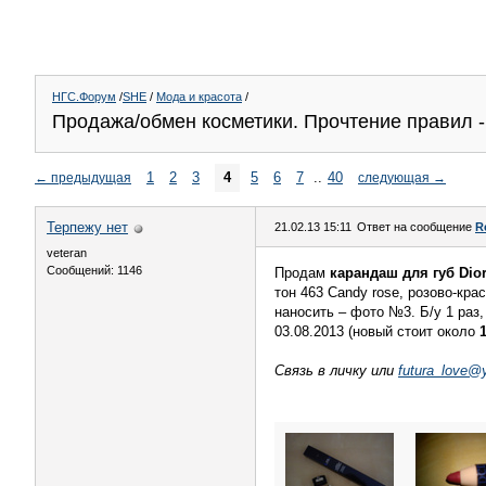
НГС.Форум
/
SHE
/
Мода и красота
/
Продажа/обмен косметики. Прочтение правил 
1
2
3
4
5
6
7
..
40
←
предыдущая
следующая
→
Терпежу нет
21.02.13 15:11
Ответ на сообщение
R
veteran
Сообщений: 1146
Продам
карандаш для губ Dio
тон 463 Candy rose, розово-кр
наносить – фото №3. Б/у 1 раз,
03.08.2013 (новый стоит около
Связь в личку или
futura_love@