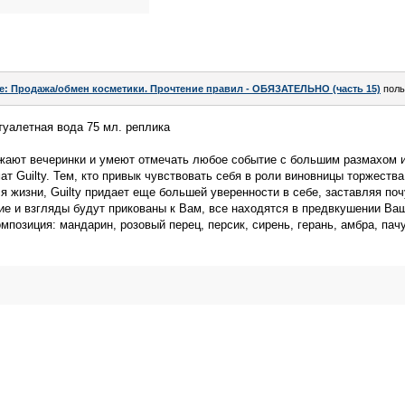
e: Продажа/обмен косметики. Прочтение правил - ОБЯЗАТЕЛЬНО (часть 15)
поль
туалетная вода 75 мл. реплика
жают вечеринки и умеют отмечать любое событие с большим размахом и
т Guilty. Тем, кто привык чувствовать себя в роли виновницы торжества
я жизни, Guilty придает еще большей уверенности в себе, заставляя по
ие и взгляды будут прикованы к Вам, все находятся в предвкушении Ваш
мпозиция: мандарин, розовый перец, персик, сирень, герань, амбра, пач