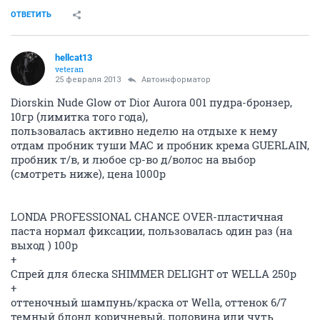
ОТВЕТИТЬ
hellcat13
veteran
25 февраля 2013
Автоинформатор
Diorskin Nude Glow от Dior Aurora 001 пудра-бронзер,
10гр (лимитка того года),
пользовалась активно неделю на отдыхе к нему
отдам пробник туши MAC и пробник крема GUERLAIN,
пробник т/в, и любое ср-во д/волос на выбор
(смотреть ниже), цена 1000р
LONDA PROFESSIONAL CHANCE OVER-пластичная
паста нормал фиксации, пользовалась один раз (на
выход ) 100р
+
Спрей для блеска SHIMMER DELIGHT от WELLA 250р
+
оттеночный шампунь/краска от Wella, оттенок 6/7
темный блонд коричневый, половина или чуть