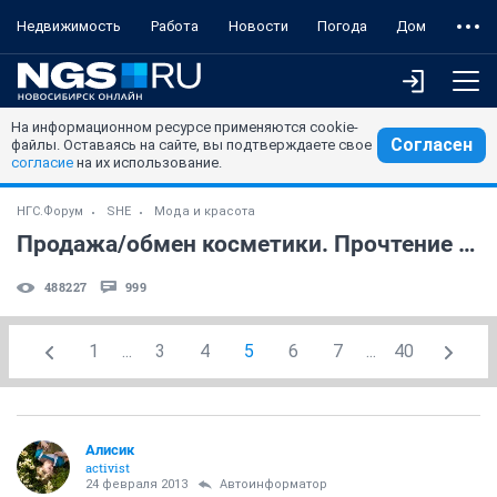
Недвижимость
Работа
Новости
Погода
Дом
На информационном ресурсе применяются cookie-
Согласен
файлы. Оставаясь на сайте, вы подтверждаете свое
согласие
на их использование.
НГС.Форум
SHE
Мода и красота
Продажа/обмен косметики. Прочтение правил - ОБЯЗАТЕЛЬНО (часть 15)
488227
999
1
...
3
4
5
6
7
...
40
Алисик
activist
24 февраля 2013
Автоинформатор