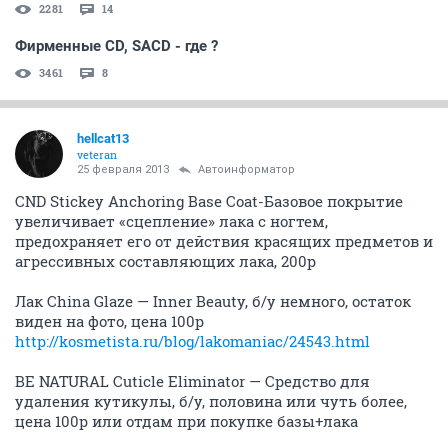
2281
14
Фирменные CD, SACD - где ?
3461
8
hellcat13
veteran
25 февраля 2013
Автоинформатор
CND Stickey Anchoring Base Coat-Базовое покрытие
увеличивает «сцепление» лака с ногтем,
предохраняет его от действия красящих предметов и
агрессивных составляющих лака, 200р
Лак China Glaze — Inner Beauty, б/у немного, остаток
виден на фото, цена 100р
http://kosmetista.ru/blog/lakomaniac/24543.html
BE NATURAL Cuticle Eliminator — Средство для
удаления кутикулы, б/у, половина или чуть более,
цена 100р или отдам при покупке базы+лака