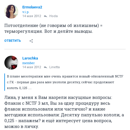
Ermolaeva2
v.i.p.
14 мая 2012
Hoda
Потоотделение (не говорим об излишнем) =
терморегуляция. Вот и делйте выводы.
ОТВЕТИТЬ
Larochka
member
14 мая 2012
Linetta
В плане мезотерапии мне очень нравится новый-обновленный NCTF
с ГК - первые два раза мне укололи десятку, сейчас продолжают
колоть 0, 125 ....
Лина, у меня к Вам назрели насущные вопросы:
Флакон с NCTF 3 мл, Вы за одну процедуру весь
флакон использовали или частично? и какие
методики использовали: Десятку папульно кололи, а
0,125 - напажем? и ещё интересует цена вопроса,
можно в личку.