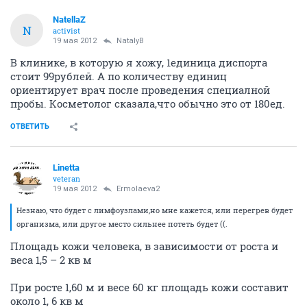
NatellaZ
N
activist
19 мая 2012
NatalyB
В клинике, в которую я хожу, 1единица диспорта
стоит 99рублей. А по количеству единиц
ориентирует врач после проведения специалной
пробы. Косметолог сказала,что обычно это от 180ед.
ОТВЕТИТЬ
Linetta
veteran
19 мая 2012
Ermolaeva2
Незнаю, что будет с лимфоузлами,но мне кажется, или перегрев будет
организма, или другое место сильнее потеть будет ((.
Площадь кожи человека, в зависимости от роста и
веса 1,5 – 2 кв м
При росте 1,60 м и весе 60 кг площадь кожи составит
около 1, 6 кв м