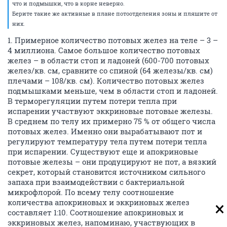
что и подмышки, что в корне неверно.
Берите такие же активные в плане потоотделения зоны и пляшите от
них.
1. Примерное количество потовых желез на теле – 3 –
4 миллиона. Самое большое количество потовых
желез – в области стоп и ладоней (600-700 потовых
желез/кв. см, сравните со спиной (64 железы/кв. см)
плечами – 108/кв. см). Количество потовых желез
подмышками меньше, чем в области стоп и ладоней.
В терморегуляции путем потери тепла при
испарении участвуют эккриновые потовые железы.
В среднем по телу их примерно 75 % от общего числа
потовых желез. Именно они вырабатывают пот и
регулируют температуру тела путем потери тепла
при испарении. Существуют еще и апокриновые
потовые железы – они продуцируют не пот, а вязкий
секрет, который становится источником сильного
запаха при взаимодействии с бактериальной
микрофлорой. По всему телу соотношение
количества апокриновых и эккриновых желез
составляет 1:10. Соотношение апокриновых и
эккриновых желез, напоминаю, участвующих в