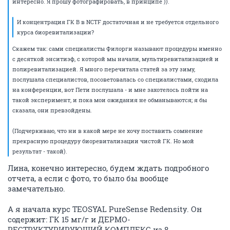
интересно. Я прошу фотографировать, в принципе )).
И концентрация ГК В в NCTF достаточная и не требуется отдельного
курса биоревитализации?
Скажем так: сами специалисты Филорги называют процедуры именно
с десяткой энситиэф, с которой мы начали, мультиревитализацией и
полиревитализацией. Я много перечитала статей за эту зиму,
послушала специалистов, посоветовалась со специалистами, сходила
на конференции, вот Пети послушала - и мне захотелось пойти на
такой эксперимент, и пока мои ожидания не обманываются; я бы
сказала, они превзойдены.
(Подчеркиваю, что ни в какой мере не хочу поставить сомнение
прекрасную процедуру биоревитализации чистой ГК. Но мой
результат - такой).
Лина, конечно интересно, будем ждать подробного
отчета, а если с фото, то было бы вообще
замечательно.
А я начала курс TEOSYAL PureSense Redensity. Он
содержит: ГК 15 мг/г и ДЕРМО-
РЕСТРУКТУРИРУЮЩИЙ КОМПЛЕКС из 8