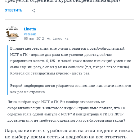
требуется отдельного курса биоревитализации?
ОТВЕТИТЬ
Linetta
veteran
05 мая 2012
Larochka
В плане мезотерапии мне очень нравится новый-обновленный
NCTF с ГК - первые два раза мне укололи десятку, сейчас
продолжают колоть 0, 125 - и такой кожи после инъекций у меня не
было еще ни разу, а опыт у меня большой (т, т, т через левое плечо).
Колется он стандартным курсом - шесть раз.
Второй подбородок легко убирается озоном или липолитиками, это
как раз не страшно.
Лина, выбрав курс NCTF с ГК, Вы вообще отказались от
биоревитализации в чистом её виде? Я правильно поняла, что ГК
содержится в одной ампуле с NCTF? И концентрация ГК В в NCTF
достаточная и не требуется отдельного курса биоревитализации?
Лара, извините, я уработалась на этой неделе и никак
не выберу время сесть и подробно на все ответить.