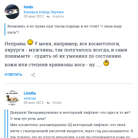
Hoda
Княжья птица Паулин
05 мая 2012
mahno
Возможно, я не права при таком подходе и не стоит "с лица воду
пить"?
Неправы
У меня, например, все косметологи,
хирурги - мужчины, так получалось всегда, и сами
понимаете - судить об их умениях по состоянию
кожи или степени кривизны носа - ну......
ОТВЕТИТЬ
Linetta
veteran
05 мая 2012
Hoda
Девушки! Биоармирование и векторный лифтинг-это одно и то же?
О чем тут речь шла?
Мне косметолог рекомендовала 3Д векторный лифтинг-это типа
нити с гиалуроновой кислотой вводятся, через год рассасываются. Я
так поняла, это не просто инъекции, а как бы прошивается кожа по