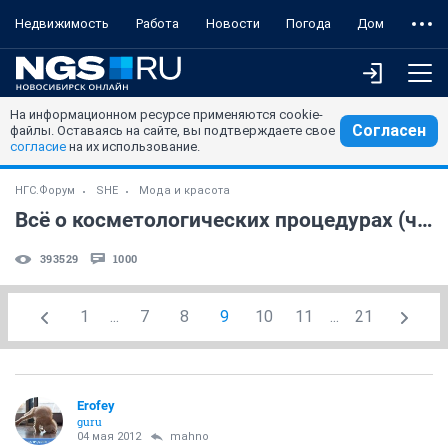
Недвижимость
Работа
Новости
Погода
Дом
На информационном ресурсе применяются cookie-
Согласен
файлы. Оставаясь на сайте, вы подтверждаете свое
согласие
на их использование.
НГС.Форум
SHE
Мода и красота
Всё о косметологических процедурах (часть 3)
393529
1000
1
...
7
8
9
10
11
...
21
Erofey
guru
04 мая 2012
mahno