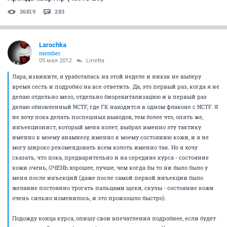
36819
283
Larochka
member
05 мая 2012
Linetta
Лара, извините, я уработалась на этой неделе и никак не выберу
время сесть и подробно на все ответить. Да, это первый раз, когда я не
делаю отдельно мезо, отдельно биоревитализацию и в первый раз
делаю обновленный NCTF, где ГК находится в одном флаконе с NCTF. Я
не хочу пока делать поспешных выводов, тем более что, опять же,
инъекционист, который меня колет, выбрал именно эту тактику
именно к моему анамнезу, именно к моему состоянию кожи, и я не
могу широко рекомендовать всем колоть именно так. Но я хочу
сказать, что пока, предварительно и на середине курса - состояние
кожи очень, ОЧЕНЬ хорошее, лучше, чем когда бы то ни было было у
меня после инъекций (даже после самой первой инъекции было
желание постоянно трогать пальцами щеки, скулы - состояние кожи
очень сильно изменилось, и это произошло быстро).
Подожду конца курса, опишу свои впечатления подробнее, если будет