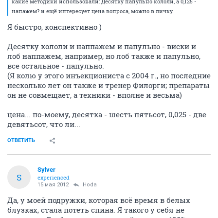
какие методики использовали: Десятку папульно кололи, а 0,125 -
напажем? и ещё интересует цена вопроса, можно в личку.
Я быстро, конспективно )
Десятку кололи и наппажем и папульно - виски и
лоб наппажем, например, но лоб также и папульно,
все остальное - папульно.
(Я колю у этого инъекциониста с 2004 г., но последние
несколько лет он также и тренер Филорги; препараты
он не совмещает, а техники - вполне и весьма)
цена... по-моему, десятка - шесть пятьсот, 0,025 - две
девятьсот, что ли...
ОТВЕТИТЬ
Sylver
S
experienced
15 мая 2012
Hoda
Да, у моей подружки, которая всё время в белых
блузках, стала потеть спина. Я такого у себя не