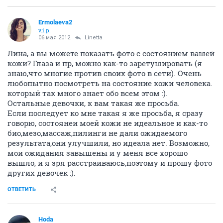
Ermolaeva2
v.i.p.
06 мая 2012
Linetta
Лина, а вы можете показать фото с состоянием вашей
кожи? Глаза и пр, можно как-то заретушировать (я
знаю,что многие против своих фото в сети). Очень
любопытно посмотреть на состояние кожи человека.
который так много знает обо всем этом :).
Остальные девочки, к вам такая же просьба.
Если последует ко мне такая я же просьба, я сразу
говорю, состоянеи моей кожи не идеальное и как-то
био,мезо,массаж,пилинги не дали ожидаемого
результата,они улучшили, но идеала нет. Возможно,
мои ожидания завышены и у меня все хорошо
вышло, и я зря расстраиваюсь,поэтому и прошу фото
других девочек :).
ОТВЕТИТЬ
Hoda