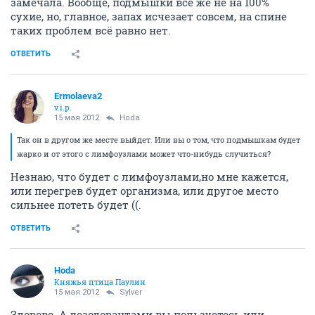
замечала. Вообще, подмышки всё же не на 100%
сухие, но, главное, запах исчезает совсем, на спине
таких проблем всё равно нет.
ОТВЕТИТЬ
Ermolaeva2
v.i.p.
15 мая 2012
Hoda
Так он в другом же месте выйдет. Или вы о том, что подмышкам будет
жарко и от этого с лимфоузлами может что-нибудь случиться?
Незнаю, что будет с лимфоузлами,но мне кажется,
или перегрев будет организма, или другое место
сильнее потеть будет ((.
ОТВЕТИТЬ
Hoda
Княжья птица Паулин
15 мая 2012
Sylver
Здорово. А дезодорантами вы пользуетесь или