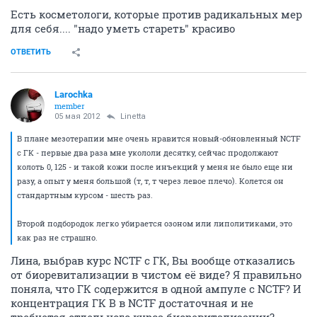
Есть косметологи, которые против радикальных мер
для себя.... "надо уметь стареть" красиво
ОТВЕТИТЬ
Larochka
member
05 мая 2012
Linetta
В плане мезотерапии мне очень нравится новый-обновленный NCTF
с ГК - первые два раза мне укололи десятку, сейчас продолжают
колоть 0, 125 - и такой кожи после инъекций у меня не было еще ни
разу, а опыт у меня большой (т, т, т через левое плечо). Колется он
стандартным курсом - шесть раз.
Второй подбородок легко убирается озоном или липолитиками, это
как раз не страшно.
Лина, выбрав курс NCTF с ГК, Вы вообще отказались
от биоревитализации в чистом её виде? Я правильно
поняла, что ГК содержится в одной ампуле с NCTF? И
концентрация ГК В в NCTF достаточная и не