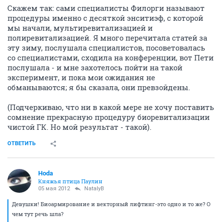
Скажем так: сами специалисты Филорги называют
процедуры именно с десяткой энситиэф, с которой
мы начали, мультиревитализацией и
полиревитализацией. Я много перечитала статей за
эту зиму, послушала специалистов, посоветовалась
со специалистами, сходила на конференции, вот Пети
послушала - и мне захотелось пойти на такой
эксперимент, и пока мои ожидания не
обманываются; я бы сказала, они превзойдены.
(Подчеркиваю, что ни в какой мере не хочу поставить
сомнение прекрасную процедуру биоревитализации
чистой ГК. Но мой результат - такой).
ОТВЕТИТЬ
Hoda
Княжья птица Паулин
05 мая 2012
NatalyB
Девушки! Биоармирование и векторный лифтинг-это одно и то же? О
чем тут речь шла?