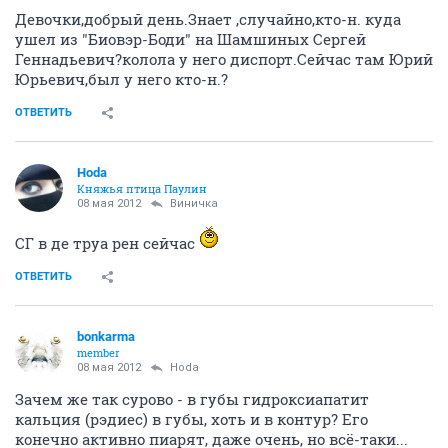
Девочки,добрый день.Знает ,случайно,кто-н. куда
ушел из "Биовэр-Боди" на Шамшиных Сергей
Геннадьевич?колола у него диспорт.Сейчас там Юрий
Юрьевич,был у него кто-н.?
ОТВЕТИТЬ
Hoda
Княжья птица Паулин
08 мая 2012
Виничка
СГ в де труа рен сейчас
ОТВЕТИТЬ
bonkarma
member
08 мая 2012
Hoda
Зачем же так сурово - в губы гидроксиапатит
кальция (рэдиес) в губы, хоть и в контур? Его
конечно активно пиарят, даже очень, но всё-таки...