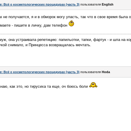
e: Всё о косметологических процедурах (часть 3)
пользователя
English
ак не получается, я и в обморок могу упасть, так что в свое время была 
умаете - пишите в личку, дам телефон
муж, она устраивала репетицию: папильотки, тапки, фартук - и шла на к
укой снимало, и Принцесса возвращалась мечтать.
e: Всё о косметологических процедурах (часть 3)
пользователя
Hoda
знаю, как это, но тирусиха та еще, оч боюсь боли