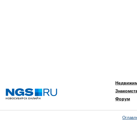
Недвижи
Знакомст
Форум
Оглавл