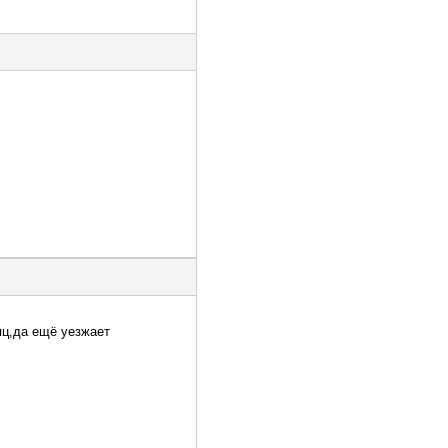
яц,да ещё уезжает