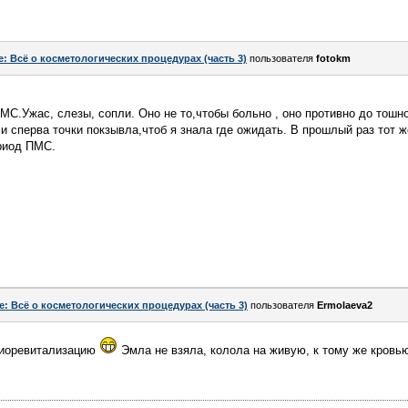
e: Всё о косметологических процедурах (часть 3)
пользователя
fotokm
МС.Ужас, слезы, сопли. Оно не то,чтобы больно , оно противно до тошн
и сперва точки покзывла,чтоб я знала где ожидать. В прошлый раз тот ж
ериод ПМС.
e: Всё о косметологических процедурах (часть 3)
пользователя
Ermolaeva2
 биоревитализацию
Эмла не взяла, колола на живую, к тому же кровь