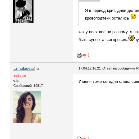
Я в период крит. дней дел
кровоподтеки остались
как у всех всё по разному..я п
быть супер..а вся кровила
чу
Ermolaeva2
17.04.12 16:21
Ответ на сообщение
R
забанен
v.i.p.
У меня тоже сегодня слева син
Сообщений: 19817