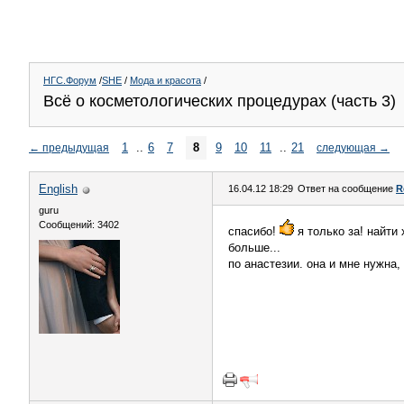
НГС.Форум
/
SHE
/
Мода и красота
/
Всё о косметологических процедурах (часть 3)
1
..
6
7
8
9
10
11
..
21
←
предыдущая
следующая
→
English
16.04.12 18:29
Ответ на сообщение
R
guru
Сообщений: 3402
спасибо!
я только за! найти
больше...
по анастезии. она и мне нужна