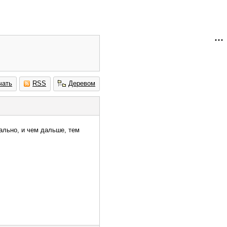
чать
RSS
Деревом
тально, и чем дальше, тем