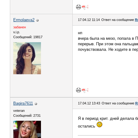
Ermolaeva2
17.04.12 11:14
Ответ на сообщение
R
забанен
v.i.p.
нп
Сообщений: 19817
вчера была на мезо, попала в П
перерыв. При этом она пальцам
почувствовала. Не ходите в п
Bagira7611
17.04.12 13:43
Ответ на сообщение
R
veteran
Сообщений: 2731
Я в период крит. дней делала
остались