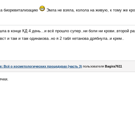
ала биоревитализацию
Эмла не взяла, колола на живую, к тому же кр
ошла в конце КД 4 день...и всё прошло супер..ни боли ни крови..второй р
вст и там и там одинакова..но я 2 табл кетанова дрябнула..и крем..
e: Всё о косметологических процедурах (часть 3)
пользователя
Bagira7611
ячки.