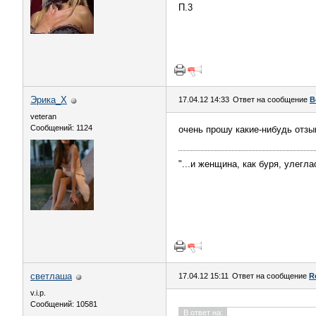
П.3
Эрика_Х
17.04.12 14:33
Ответ на сообщение
В
veteran
Сообщений: 1124
очень прошу какие-нибудь отз
"...и женщина, как буря, улегла
светлаша
17.04.12 15:11
Ответ на сообщение
R
v.i.p.
Сообщений: 10581
В ответ на: