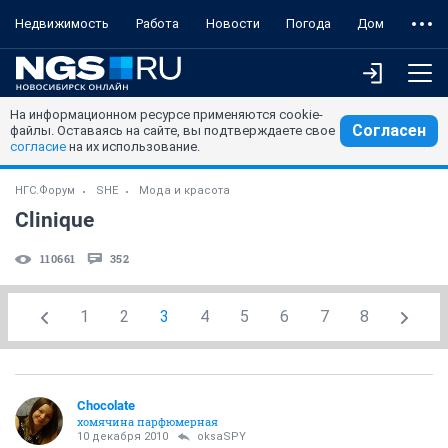
Недвижимость
Работа
Новости
Погода
Дом
На информационном ресурсе применяются cookie-
Согласен
файлы. Оставаясь на сайте, вы подтверждаете свое
согласие
на их использование.
НГС.Форум
SHE
Мода и красота
Clinique
110661
352
1
2
3
4
5
6
7
8
Chocolate
хомячина парфюмерная
10 декабря 2010
oksaSPY