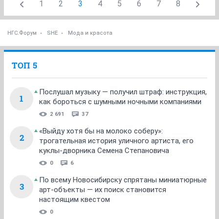
1
2
3
4
5
6
7
8
НГС.Форум
SHE
Мода и красота
ТОП 5
Послушал музыку — получил штраф: инструкция,
1
как бороться с шумными ночными компаниями
2 691
37
«Выйду хотя бы на молоко соберу»:
2
трогательная история уличного артиста, его
куклы-дворника Семена Степановича
0
6
По всему Новосибирску спрятаны миниатюрные
3
арт-объекты — их поиск становится
настоящим квестом
0