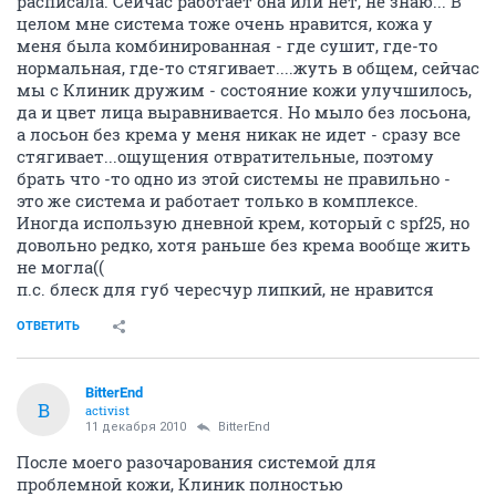
расписала. Сейчас работает она или нет, не знаю... В
целом мне система тоже очень нравится, кожа у
меня была комбинированная - где сушит, где-то
нормальная, где-то стягивает....жуть в общем, сейчас
мы с Клиник дружим - состояние кожи улучшилось,
да и цвет лица выравнивается. Но мыло без лосьона,
а лосьон без крема у меня никак не идет - сразу все
стягивает...ощущения отвратительные, поэтому
брать что -то одно из этой системы не правильно -
это же система и работает только в комплексе.
Иногда использую дневной крем, который с spf25, но
довольно редко, хотя раньше без крема вообще жить
не могла((
п.с. блеск для губ чересчур липкий, не нравится
ОТВЕТИТЬ
BitterEnd
B
activist
11 декабря 2010
BitterEnd
После моего разочарования системой для
проблемной кожи, Клиник полностью