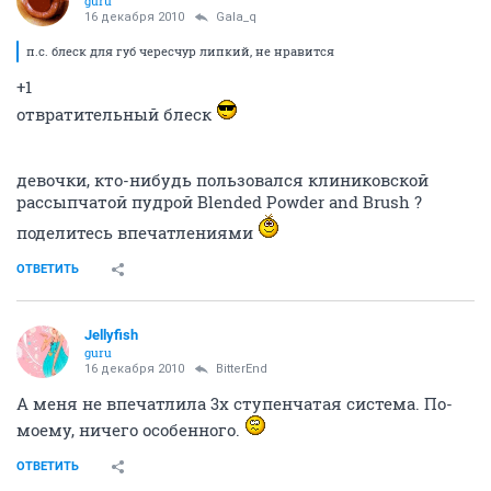
guru
16 декабря 2010
Gala_q
п.с. блеск для губ чересчур липкий, не нравится
+1
отвратительный блеск
девочки, кто-нибудь пользовался клиниковской
рассыпчатой пудрой Blended Powder and Brush ?
поделитесь впечатлениями
ОТВЕТИТЬ
Jellyfish
guru
16 декабря 2010
BitterEnd
А меня не впечатлила 3х ступенчатая система. По-
моему, ничего особенного.
ОТВЕТИТЬ