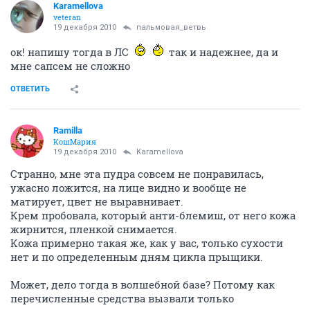
Karamellova
veteran
19 декабря 2010
пальмовая_ветвь
ок! напишу тогда в ЛС
так и надежнее, да и
мне сапсем не сложно
ОТВЕТИТЬ
Ramilla
КошМария
19 декабря 2010
Karamellova
Странно, мне эта пудра совсем не понравилась,
ужасно ложится, на лице видно и вообще не
матирует, цвет не выравнивает.
Крем пробовала, который анти-блемиш, от него кожа
жирнится, пленкой снимается.
Кожа примерно такая же, как у вас, только сухости
нет и по определенным дням цикла прыщики.
Может, дело тогда в волшебной базе? Потому как
перечисленные средства вызвали только