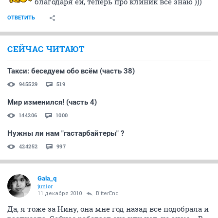
благодаря ей, теперь про клиник всё знаю )))
ОТВЕТИТЬ
СЕЙЧАС ЧИТАЮТ
Такси: беседуем обо всём (часть 38)
945529
519
Мир изменился! (часть 4)
144206
1000
Нужны ли нам "гастарбайтеры" ?
424252
997
Gala_q
junior
11 декабря 2010
BitterEnd
Да, я тоже за Нину, она мне год назад все подобрала и