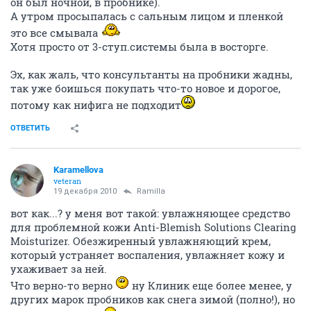
он был ночной, в пробнике).
А утром просыпалась с сальным лицом и пленкой
это все смывала
Хотя просто от 3-ступ.системы была в восторге.
Эх, как жаль, что консультанты на пробники жадны,
так уже боишься покупать что-то новое и дорогое,
потому как нифига не подходит
ОТВЕТИТЬ
Karamellova
veteran
19 декабря 2010
Ramilla
вот как...? у меня вот такой: увлажняющее средство
для проблемной кожи Anti-Blemish Solutions Clearing
Moisturizer. Обезжиренный увлажняющий крем,
который устраняет воспаления, увлажняет кожу и
ухаживает за ней.
Что верно-то верно
ну Клиник еще более менее, у
других марок пробников как снега зимой (полно!), но