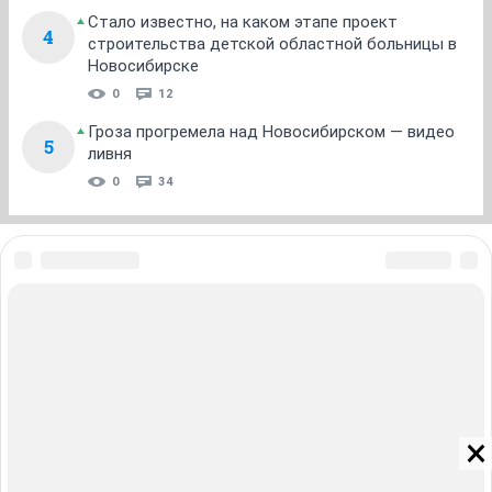
Стало известно, на каком этапе проект
4
строительства детской областной больницы в
Новосибирске
0
12
Гроза прогремела над Новосибирском — видео
5
ливня
0
34
ЗНАКОМСТВА В НОВОСИБИРСКЕ
ПОГОДА В НОВОСИБИРСКЕ
ПРОБКИ В НОВОСИБИРСКЕ
ФОРУМЫ В НОВОСИБИРСКЕ
ТЕЛЕПРОГРАММА В НОВОСИБИРСКЕ
АФИША В НОВОСИБИРСКЕ
ГОРОСКОП
КУРСЫ ВАЛЮТ В НОВОСИБИРСКЕ
ТУРИЗМ В НОВОСИБИРСКЕ
ПРОМОКОДЫ В НОВОСИБИРСКЕ
РЕКЛАМА В НОВОСИБИРСКЕ