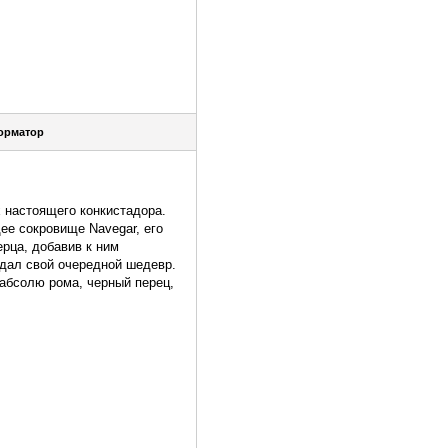
орматор
х настоящего конкистадора.
ее сокровище Navegar, его
рца, добавив к ним
здал свой очередной шедевр.
 абсолю рома, черный перец,