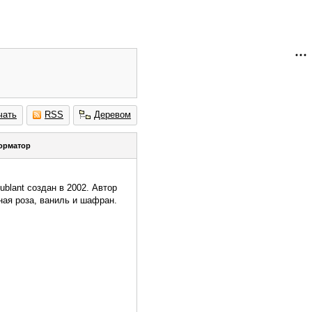
чать
RSS
Деревом
орматор
ublant создан в 2002. Автор
ная роза, ваниль и шафран.