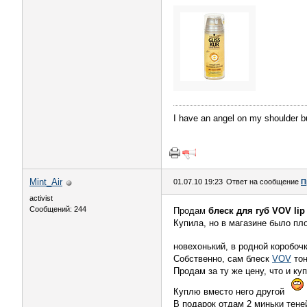
I have an angel on my shoulder b
Mint_Air
01.07.10 19:23
Ответ на сообщение
П
activist
Сообщений: 244
Продам
блеск для губ VOV lip 
Купила, но в магазине было пло
новехонький, в родной коробоч
Собственно, сам блеск
VOV
тон
Продам за ту же цену, что и ку
Куплю вместо него другой
В подарок отдам 2 миньки тене