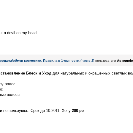
ut a devil on my head
родажа/обмен косметики. Правила в 1-ом посте. (часть 2)
пользователя
Автоинф
становление Блеск и Уход
для натуральных и окрашенных светлых во
ру волос
ос
ные волосы
и не пользуюсь. Срок до 10.2011. Хочу
200 рэ