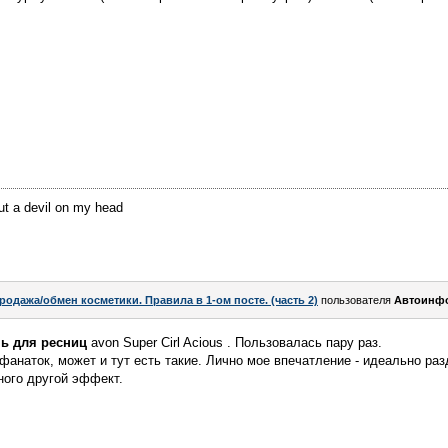
ut a devil on my head
родажа/обмен косметики. Правила в 1-ом посте. (часть 2)
пользователя
Автоинф
ь для ресниц
avon Super Cirl Acious . Пользовалась пару раз.
 фанаток, может и тут есть такие. Лично мое впечатление - идеально ра
ного другой эффект.