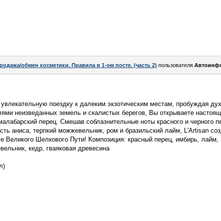
родажа/обмен косметики. Правила в 1-ом посте. (часть 2)
пользователя
Автоинф
 в увлекательную поездку к далеким экзотическим местам, пробуждая ду
ями неизведанных земель и скалистых берегов, Вы открываете настоящ
малабарский перец. Смешав соблазнительные ноты красного и черного пе
сть аниса, терпкий можжевельник, ром и бразильский лайм, L'Artisan со
ге Великого Шелкового Пути! Композиция: красный перец, имбирь, лайм,
вельник, кедр, гваяковая древесина
л)