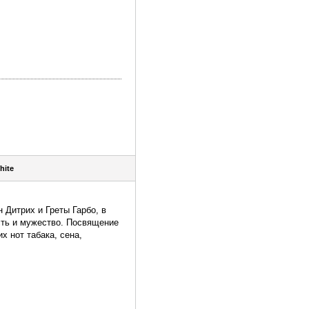
hite
 Дитрих и Греты Гарбо, в
сть и мужество. Посвящение
 нот табака, сена,