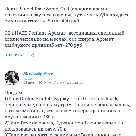
Henri Bendel Rose &amp; Oud (сладкий аромат,
похожий на вкусное варенье, чуть, чуть УДа придает
ему пикантность) 5 мл- 400 руб
CB 1 HATE Perfume Аромат -ассоциация, сделанный
исключительно на маслах, без спирта. Аромат
имбирного пряника5 мл- 270 руб
ОТВЕТИТЬ
Absolutely_Alice
junior
28 июня 2010
Автоинформатор
Продам:
1)Тени Ombre Stretch, Буржуа, тон 01 intenseblack,
черно-серые, с перламутром. Почти не пользовалась,
потом сменила цвет волос – теперь предпочитаю
другой макияж. 150 р.
2)Тени Dose de nacres, Буржуа, тон 12, сиреневые. Не
пользовалась ни разу. 70 р.
3)Тени рассыпчатые, роликовые Boots, сияющие с