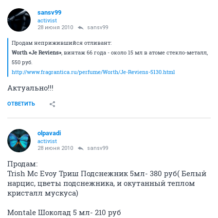
sansv99
activist
28 июня 2010
sansv99
Продам неприжившийся отливант:
Worth «Je Reviens»
, винтаж 66 года - около 15 мл в атоме стекло-металл,
550 руб.
http://www.fragrantica.ru/perfume/Worth/Je-Reviens-5130.html
Актуально!!!
ОТВЕТИТЬ
olpavadi
activist
28 июня 2010
sansv99
Продам:
Trish Mc Evoy Триш Подснежник 5мл- 380 руб( Белый
нарцис, цветы подснежника, и окутанный теплом
кристалл мускуса)
Montale Шоколад 5 мл- 210 руб