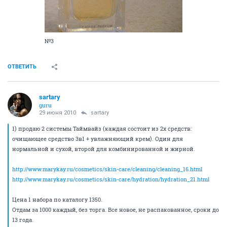
№3
ОТВЕТИТЬ
sartary
guru
29 июня 2010
sartary
1) продаю 2 системы Таймвайз (каждая состоит из 2х средств:
очищающее средство 3в1 + увлажняющий крем). Один для
нормальной и сухой, второй для комбинированной и жирной.
http://www.marykay.ru/cosmetics/skin-care/cleaning/cleaning_16.html
http://www.marykay.ru/cosmetics/skin-care/hydration/hydration_21.html
Цена 1 набора по каталогу 1350.
Отдам за 1000 каждый, без торга. Все новое, не распакованное, сроки до
13 года.