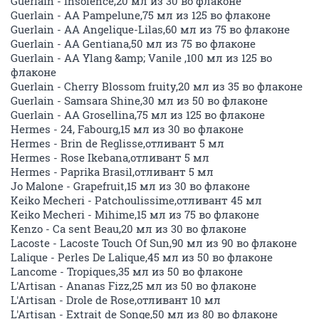
Guerlain - Insolence,20 мл из 30 во флаконе
Guerlain - AA Pampelune,75 мл из 125 во флаконе
Guerlain - AA Angelique-Lilas,60 мл из 75 во флаконе
Guerlain - AA Gentiana,50 мл из 75 во флаконе
Guerlain - AA Ylang &amp; Vanile ,100 мл из 125 во
флаконе
Guerlain - Cherry Blossom fruity,20 мл из 35 во флаконе
Guerlain - Samsara Shine,30 мл из 50 во флаконе
Guerlain - AA Grosellina,75 мл из 125 во флаконе
Hermes - 24, Fabourg,15 мл из 30 во флаконе
Hermes - Brin de Reglisse,отливант 5 мл
Hermes - Rose Ikebana,отливант 5 мл
Hermes - Paprika Brasil,отливант 5 мл
Jo Malone - Grapefruit,15 мл из 30 во флаконе
Keiko Mecheri - Patchoulissime,отливант 45 мл
Keiko Mecheri - Mihime,15 мл из 75 во флаконе
Kenzo - Ca sent Beau,20 мл из 30 во флаконе
Lacoste - Lacoste Touch Of Sun,90 мл из 90 во флаконе
Lalique - Perles De Lalique,45 мл из 50 во флаконе
Lancome - Tropiques,35 мл из 50 во флаконе
L'Artisan - Ananas Fizz,25 мл из 50 во флаконе
L'Artisan - Drole de Rose,отливант 10 мл
L'Artisan - Extrait de Songe,50 мл из 80 во флаконе