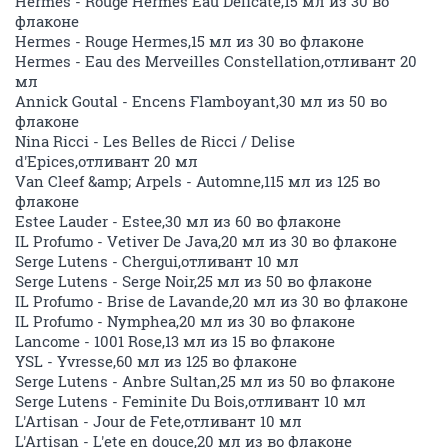
Hermes - Rouge Hermes Eau Delicate,15 мл из 30 во
флаконе
Hermes - Rouge Hermes,15 мл из 30 во флаконе
Hermes - Eau des Merveilles Constellation,отливант 20
мл
Annick Goutal - Encens Flamboyant,30 мл из 50 во
флаконе
Nina Ricci - Les Belles de Ricci / Delise
d'Epices,отливант 20 мл
Van Cleef &amp; Arpels - Automne,115 мл из 125 во
флаконе
Estee Lauder - Estee,30 мл из 60 во флаконе
IL Profumo - Vetiver De Java,20 мл из 30 во флаконе
Serge Lutens - Chergui,отливант 10 мл
Serge Lutens - Serge Noir,25 мл из 50 во флаконе
IL Profumo - Brise de Lavande,20 мл из 30 во флаконе
IL Profumo - Nymphea,20 мл из 30 во флаконе
Lancome - 1001 Rose,13 мл из 15 во флаконе
YSL - Yvresse,60 мл из 125 во флаконе
Serge Lutens - Anbre Sultan,25 мл из 50 во флаконе
Serge Lutens - Feminite Du Bois,отливант 10 мл
L'Artisan - Jour de Fete,отливант 10 мл
L'Artisan - L'ete en douce,20 мл из во флаконе