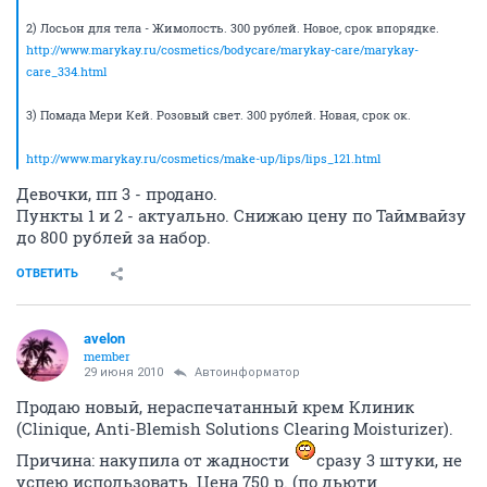
2) Лосьон для тела - Жимолость. 300 рублей. Новое, срок впорядке.
http://www.marykay.ru/cosmetics/bodycare/marykay-care/marykay-
care_334.html
3) Помада Мери Кей. Розовый свет. 300 рублей. Новая, срок ок.
http://www.marykay.ru/cosmetics/make-up/lips/lips_121.html
Девочки, пп 3 - продано.
Пункты 1 и 2 - актуально. Снижаю цену по Таймвайзу
до 800 рублей за набор.
ОТВЕТИТЬ
avelon
member
29 июня 2010
Автоинформатор
Продаю новый, нераспечатанный крем Клиник
(Clinique, Anti-Blemish Solutions Clearing Moisturizer).
Причина: накупила от жадности
сразу 3 штуки, не
успею использовать. Цена 750 р. (по дьюти