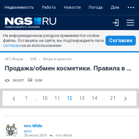
Недвижимость
Работа
Новости
Погода
Дом
На информационном ресурсе применяются cookie-
Согласен
файлы. Оставаясь на сайте, вы подтверждаете свое
согласие
на их использование.
НГС.Форум
SHE
Мода и красота
Продажа/обмен косметики. Правила в 1-ом посте. (часть 2)
361057
1000
1
...
10
11
12
13
14
...
21
mrs.White
guru
28 июня 2010
mrs.White