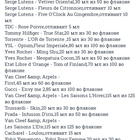
Serge Lutens - Vetiver Oriental,30 мл из 50 во флаконе
Serge Lutens - Fleurs de Citronnier,отливант 10 мл
Serge Lutens - Five O'Clock Au Gingembre,отливант 10
мл
TDC - Rose Poivre,отливант 5 мл
Tommy Hilfiger - True Star,20 мл из 30 во флаконе
Torrente - L'OR de Torrente ,15 мл из 30 во флаконе
YSL - Opium,Fleur Imperiale,80 мл из 100 во флаконе
Yves Rocher - Ming Shu,20 мл из 30 во флаконе
Yves Rocher - Neopatura Cocon,35 мл из 50 во флаконе
Etat Libre d 'Orange - Tom of Finland,70 мл из 100 во
флаконе
Van Cleef &amp; Arpels -
First,45 мл из 60 во флаконе
Gucci - Envy me 2,85 мл из 100 во флаконе
Van Cleef &amp; Arpels - Les Saisons L'Hiver,115 мл из 125
во флаконе
Trussardi - Skin,20 мл из 30 во флаконе
Prada - Infusion D'iris,15 мл из 50 во флаконе
Van Cleef &amp; Arpels -
Les Saisons L'Ete,115 мл из 125 во флаконе
Cacharel - Loulou,отливант 15 мл
Yohji Yamamoto - Yohji Pour Femme,20 мл из 30 во