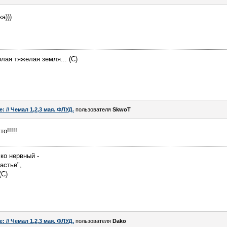
а)))
лая тяжелая земля... (С)
e: // Чемал 1,2,3 мая. ФЛУД.
пользователя
SkwoT
о!!!!!
ко нервный -
астье",
(С)
e: // Чемал 1,2,3 мая. ФЛУД.
пользователя
Dako