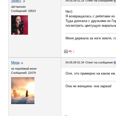
SkwoT
04.05.09 01:18
Ответ на сообщение
R
old hamster
Сообщений: 10524
Нет)
Я возвращалась с ребятами из 
Туда доехала с друзьями из Го
посмотреть цветущую маральни
Меня держала за ноги земля, го
Mega
04.05.09 01:34
Ответ на сообщение
R
не перебивай меня
Сообщений: 22479
Оля, это примерно на каком км.
Она не женщина- она зараза!