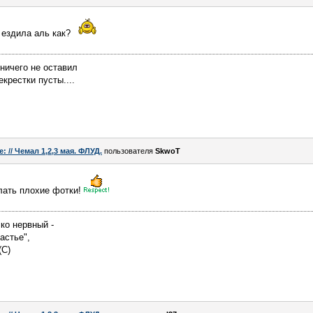
й ездила аль как?
-ничего не оставил
екрестки пусты....
e: // Чемал 1,2,3 мая. ФЛУД.
пользователя
SkwoT
лать плохие фотки!
ко нервный -
астье",
(С)