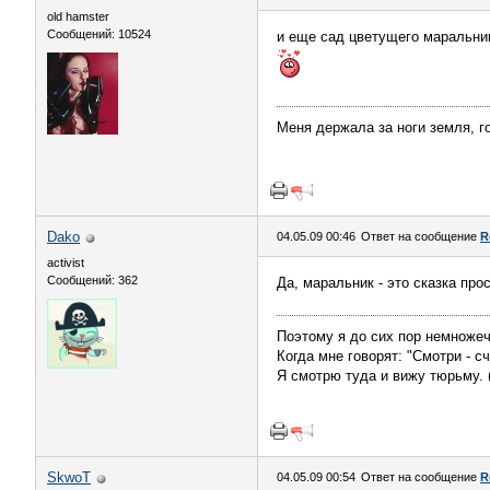
old hamster
Сообщений: 10524
и еще сад цветущего маральник
Меня держала за ноги земля, го
Dako
04.05.09 00:46
Ответ на сообщение
R
activist
Сообщений: 362
Да, маральник - это сказка прост
Поэтому я до сих пор немножеч
Когда мне говорят: "Смотри - сч
Я смотрю туда и вижу тюрьму. 
SkwoT
04.05.09 00:54
Ответ на сообщение
R