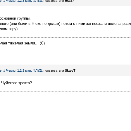
e: // Чемал 1,2,3 мая. ФЛУД.
пользователя
real27
основной группы.
рного (они были в Н-ске по делам) потом с ними же поехали целенаправл
ком гору)
лая тяжелая земля... (С)
e: // Чемал 1,2,3 мая. ФЛУД.
пользователя
SkwoT
 Чуйского тракта?