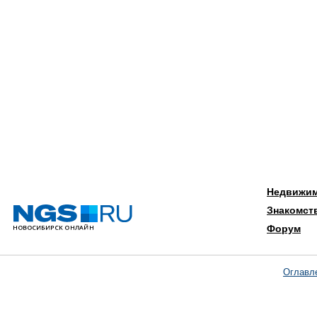
Недвижи
Знакомст
Форум
Оглавл