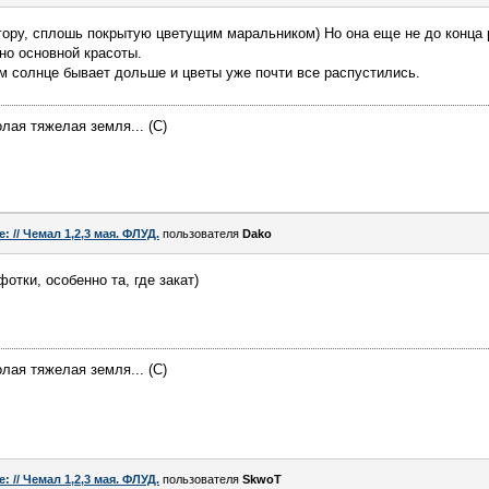
ору, сплошь покрытую цветущим маральником) Но она еще не до конца р
но основной красоты.
там солнце бывает дольше и цветы уже почти все распустились.
лая тяжелая земля... (С)
e: // Чемал 1,2,3 мая. ФЛУД.
пользователя
Dako
тки, особенно та, где закат)
лая тяжелая земля... (С)
e: // Чемал 1,2,3 мая. ФЛУД.
пользователя
SkwoT