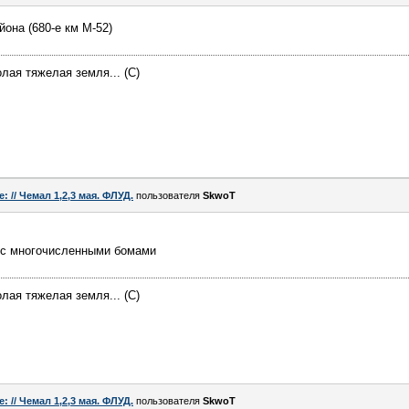
она (680-е км М-52)
лая тяжелая земля... (С)
e: // Чемал 1,2,3 мая. ФЛУД.
пользователя
SkwoT
а с многочисленными бомами
лая тяжелая земля... (С)
e: // Чемал 1,2,3 мая. ФЛУД.
пользователя
SkwoT