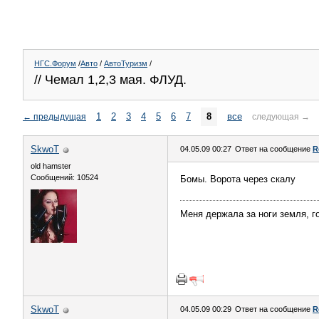
НГС.Форум
/
Авто
/
АвтоТуризм
/
// Чемал 1,2,3 мая. ФЛУД.
1
2
3
4
5
6
7
8
все
←
предыдущая
следующая
→
SkwoT
04.05.09 00:27
Ответ на сообщение
R
old hamster
Сообщений: 10524
Бомы. Ворота через скалу
Меня держала за ноги земля, го
SkwoT
04.05.09 00:29
Ответ на сообщение
R