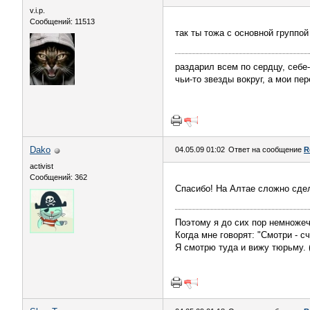
v.i.p.
Сообщений: 11513
так ты тожа с основной группо
раздарил всем по сердцу, себе
чьи-то звезды вокруг, а мои пер
Dako
04.05.09 01:02
Ответ на сообщение
R
activist
Сообщений: 362
Спасибо! На Алтае сложно сде
Поэтому я до сих пор немножеч
Когда мне говорят: "Смотри - сч
Я смотрю туда и вижу тюрьму. 