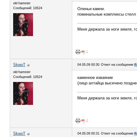
old hamster
Сообщений: 10524
Оленьи камни.
поминальные комплексы стелл п
Меня держала за ноги земля, го
SkwoT
04.05.09 00:30
Ответ на сообщение
R
old hamster
Сообщений: 10524
каменное изваяние
(лицо алтайца высечено поздне
Меня держала за ноги земля, го
SkwoT
04.05.09 00:31
Ответ на сообщение
R