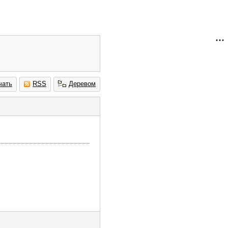
чать
RSS
Деревом