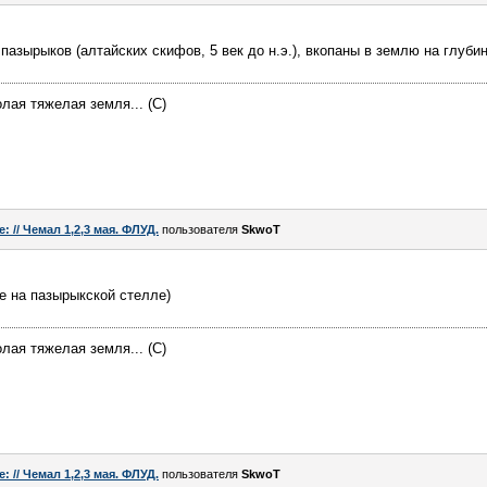
азырыков (алтайских скифов, 5 век до н.э.), вкопаны в землю на глубин
лая тяжелая земля... (С)
e: // Чемал 1,2,3 мая. ФЛУД.
пользователя
SkwoT
е на пазырыкской стелле)
лая тяжелая земля... (С)
e: // Чемал 1,2,3 мая. ФЛУД.
пользователя
SkwoT