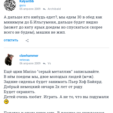
KalyanSib
guru
05 апреля 2009
Archibald
А дальше кто нибудь едет?, мы едем 30 в обед как
минимум до Б.Ильгуменя, дальше будет видно
(может до кату ярык доедем но спускаться скорее
всего не будем), машин не жип.
ОТВЕТИТЬ
clawhammer
veteran
06 апреля 2009
Vs
Ещё один Marino "серый металлик" записывайте.
В нём поедем мы, двое молодых людей (м+ж).
Задние сиденья будет занимать Пьер Хоф Байярд.
Добрый немецкий овчарк 2х лет от роду.
Будет охранять.
Детей очень любит. Играть. А не то, что вы подумали
Палатка и спальники есть. В домике не нуждаемся.