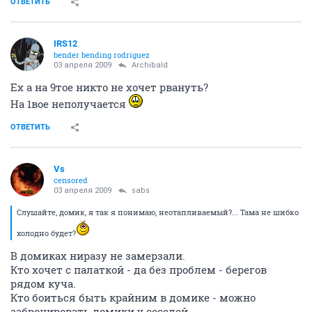
ОТВЕТИТЬ
IRS12
bender bending rodriguez
03 апреля 2009
Archibald
Ех а на 9тое никто не хочет рвануть?
На 1вое неполучается
ОТВЕТИТЬ
Vs
censored
03 апреля 2009
sabs
Слушайте, домик, я так я понимаю, неотапливаемый?... Тама не шибко
холодно будет?
В домиках ниразу не замерзали.
Кто хочет с палаткой - да без проблем - берегов
рядом куча.
Кто боиться быть крайним в домике - можно
забронировать домики у соседей.