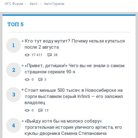
НГС.Форум
Авто
АвтоТуризм
ТОП 5
Кто тут воду мутит? Почему нельзя купаться
1
после 2 августа
17 411
28
«Привет, детишки!» Чего вы не знали о самом
2
страшном сериале 90-х
0
3
Стоит меньше 500 тысяч: в Новосибирске на
3
торги выставили серый Infiniti — его заложил
владелец
0
13
«Выйду хотя бы на молоко соберу»:
4
трогательная история уличного артиста, его
куклы-дворника Семена Степановича