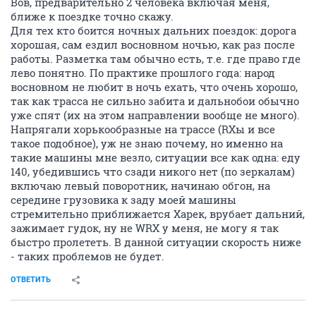
Вов, предварительно 2 человека включая меня,
ближе к поездке точно скажу.
Для тех кто боится ночных дальних поездок: дорога
хорошая, сам ездил восновном ночью, как раз после
работы. Разметка там обычно есть, т.е. где право где
лево понятно. По практике прошлого года: народ
восновном не любит в ночь ехать, что очень хорошо,
так как трасса не сильно забита и дальнобои обычно
уже спят (их на этом направлении вообще не много).
Напрягали хорькообразные на трассе (RXы и все
такое подобное), уж не знаю почему, но именно на
такие машины мне везло, ситуации все как одна: еду
140, убедившись что сзади никого нет (по зеркалам)
включаю левый поворотник, начинаю обгон, на
середине грузовика к заду моей машины
стремительно приближается Харек, врубает дальний,
зажимает гудок, ну не WRX у меня, не могу я так
быстро пролететь. В данной ситуации скорость ниже
- таких проблемов не будет.
ОТВЕТИТЬ