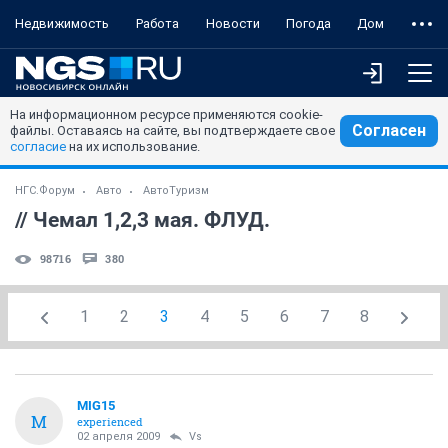
Недвижимость
Работа
Новости
Погода
Дом
На информационном ресурсе применяются cookie-
Согласен
файлы. Оставаясь на сайте, вы подтверждаете свое
согласие
на их использование.
НГС.Форум
Авто
АвтоТуризм
// Чемал 1,2,3 мая. ФЛУД.
98716
380
1
2
3
4
5
6
7
8
MIG15
M
experienced
02 апреля 2009
Vs