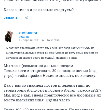
Какого числа и во сколько стартуем?
ОТВЕТИТЬ
clawhammer
veteran
06 апреля 2009
KalyanSib
А дальше кто нибудь едет?, мы едем 30 в обед как минимум до
Б.Ильгуменя, дальше будет видно (может до кату ярык доедем но
спускаться скорее всего не будем), машин не жип.
Мы тоже (возможно) дальше поедем.
Только хотим стартовать 30го поздно ночью (под
утро), чтобы пробки Нские миновать по холодку.
Как у вас со знанием постов племени гайя по
территории Алт.края и Горного Алтая (трасса м52)?
Мы, вроде как, знаем практически все любимые их
места выскакивания. Ездим часто.
Ехать 100-120 не везде получится. По правилам