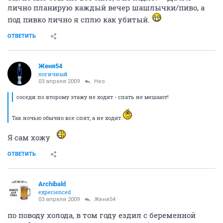
лично планирую каждый вечер шашлычки/пиво, а
под пивко лично я сплю как убитый.
ОТВЕТИТЬ
Женя54
логичный
03 апреля 2009
Heo
соседи по второму этажу не ходят - спать не мешают!
Так ночью обычно все спят, а не ходят.
Я сам хожу
ОТВЕТИТЬ
Archibald
experienced
03 апреля 2009
Женя54
по поводу холода, в том году ездил с беременной