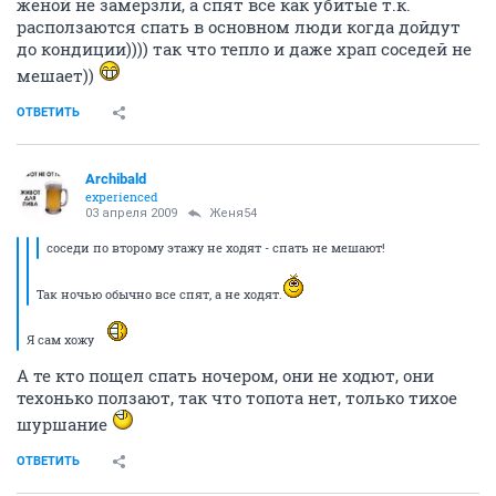
женой не замерзли, а спят все как убитые т.к.
расползаются спать в основном люди когда дойдут
до кондиции)))) так что тепло и даже храп соседей не
мешает))
ОТВЕТИТЬ
Archibald
experienced
03 апреля 2009
Женя54
соседи по второму этажу не ходят - спать не мешают!
Так ночью обычно все спят, а не ходят.
Я сам хожу
А те кто пощел спать ночером, они не ходют, они
техонько ползают, так что топота нет, только тихое
шуршание
ОТВЕТИТЬ