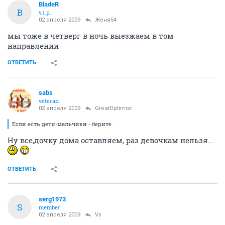
BladeR
B
v.i.p.
02 апреля 2009
Женя54
мы тоже в четверг в ночь выезжаем в том
направлении
ОТВЕТИТЬ
sabs
veteran
02 апреля 2009
GreatOptimist
Если есть дети-мальчики - берите.
Ну все,дочку дома оставляем, раз девочкам нельзя...
ОТВЕТИТЬ
serg1973
S
member
02 апреля 2009
Vs