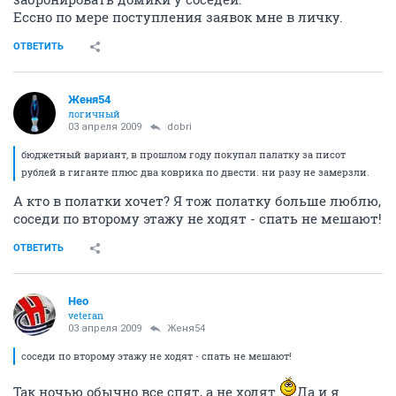
Ессно по мере поступления заявок мне в личку.
ОТВЕТИТЬ
Женя54
логичный
03 апреля 2009
dobri
бюджетный вариант, в прошлом году покупал палатку за писот
рублей в гиганте плюс два коврика по двести. ни разу не замерзли.
А кто в полатки хочет? Я тож полатку больше люблю,
соседи по второму этажу не ходят - спать не мешают!
ОТВЕТИТЬ
Heo
veteran
03 апреля 2009
Женя54
соседи по второму этажу не ходят - спать не мешают!
Так ночью обычно все спят, а не ходят.
Да и я