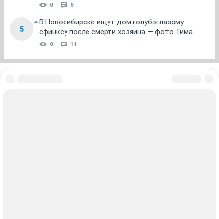
0
6
В Новосибирске ищут дом голубоглазому
5
сфинксу после смерти хозяина — фото Тима
0
11
ЗНАКОМСТВА В НОВОСИБИРСКЕ
ПОГОДА В НОВОСИБИРСКЕ
ПРОБКИ В НОВОСИБИРСКЕ
ФОРУМЫ В НОВОСИБИРСКЕ
ТЕЛЕПРОГРАММА В НОВОСИБИРСКЕ
АФИША В НОВОСИБИРСКЕ
ГОРОСКОП
КУРСЫ ВАЛЮТ В НОВОСИБИРСКЕ
ТУРИЗМ В НОВОСИБИРСКЕ
ПРОМОКОДЫ В НОВОСИБИРСКЕ
РЕКЛАМА В НОВОСИБИРСКЕ