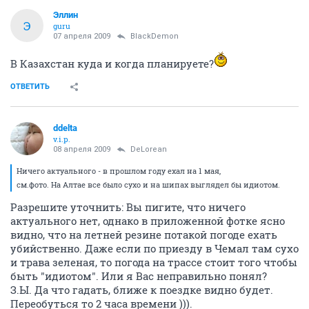
Эллин
Э
guru
07 апреля 2009
BlackDemon
В Казахстан куда и когда планируете?
ОТВЕТИТЬ
ddelta
v.i.p.
08 апреля 2009
DeLorean
Ничего актуального - в прошлом году ехал на 1 мая,
см.фото. На Алтае все было сухо и на шипах выглядел бы идиотом.
Разрешите уточнить: Вы пигите, что ничего
актуального нет, однако в приложенной фотке ясно
видно, что на летней резине потакой погоде ехать
убийственно. Даже если по приезду в Чемал там сухо
и трава зеленая, то погода на трассе стоит того чтобы
быть "идиотом". Или я Вас неправильно понял?
З.Ы. Да что гадать, ближе к поездке видно будет.
Переобуться то 2 часа времени ))).