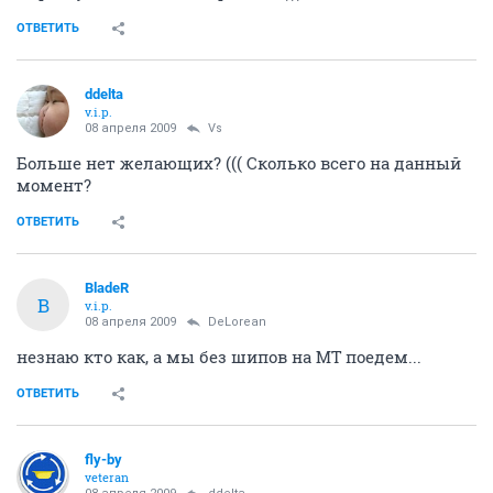
ОТВЕТИТЬ
ddelta
v.i.p.
08 апреля 2009
Vs
Больше нет желающих? ((( Сколько всего на данный
момент?
ОТВЕТИТЬ
BladeR
B
v.i.p.
08 апреля 2009
DeLorean
незнаю кто как, а мы без шипов на МТ поедем...
ОТВЕТИТЬ
fly-by
veteran