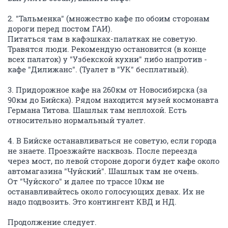
2. "Тальменка" (множество кафе по обоим сторонам
дороги перед постом ГАИ).
Питаться там в кафэшках-палатках не советую.
Травятся люди. Рекомендую остановится (в конце
всех палаток) у "Узбекской кухни" либо напротив -
кафе "Дилижанс". (Туалет в "УК" бесплатный).
3. Придорожное кафе на 260км от Новосибирска (за
90км до Бийска). Рядом находится музей космонавта
Германа Титова. Шашлык там неплохой. Есть
относительно нормальный туалет.
4. В Бийске останавливаться не советую, если города
не знаете. Проезжайте насквозь. После переезда
через мост, по левой стороне дороги будет кафе около
автомагазина "Чуйский". Шашлык там не очень.
От "Чуйского" и далее по трассе 10км не
останавливайтесь около голосующих девах. Их не
надо подвозить. Это контингент КВД и НД.
Продолжение следует.