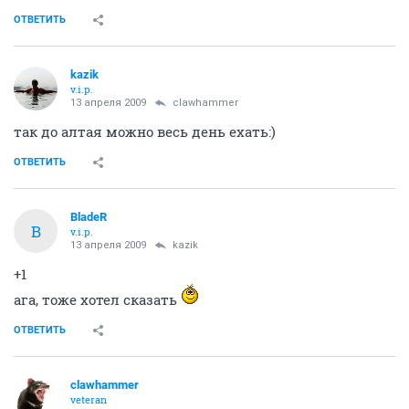
ОТВЕТИТЬ
kazik
v.i.p.
13 апреля 2009
clawhammer
так до алтая можно весь день ехать:)
ОТВЕТИТЬ
BladeR
B
v.i.p.
13 апреля 2009
kazik
+1
ага, тоже хотел сказать
ОТВЕТИТЬ
clawhammer
veteran