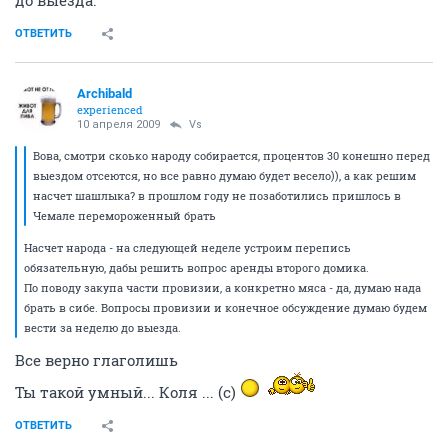
до выезда.
ОТВЕТИТЬ
Archibald
experienced
10 апреля 2009
Vs
Вова, смотри скоько народу собирается, процентов 30 конешно перед
выездом отсеются, но все равно думаю будет весело)), а как решим
насчет шашлыка? в прошлом году не позаботились пришлось в
Чемале перемороженный брать
Насчет народа - на следующей неделе устроим перепись
обязательную, дабы решить вопрос аренды второго домика.
По поводу закупа части провизии, а конкретно мяса - да, думаю нада
брать в сибе. Вопросы провизии и конечное обсуждение думаю будем
вести за неделю до выезда.
Все верно глаголишь
Ты такой умный... Коля ... (с)
ОТВЕТИТЬ