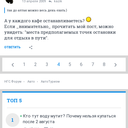
13 апреля 2009
kazik
так до алтая можно весь день ехать:)
А у каждого кафе останавливаетесь?
Если _внимательно_ прочитать мой пост, можно
увидеть: "места предполагаемых точек остановки
для отдыха в пути".
ОТВЕТИТЬ
1
2
3
4
5
6
7
8
НГС.Форум
Авто
АвтоТуризм
ТОП 5
Кто тут воду мутит? Почему нельзя купаться
1
после 2 августа