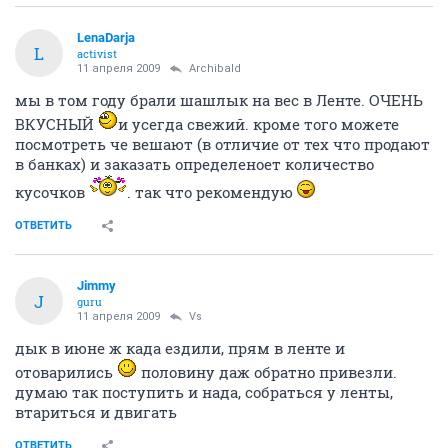
LenaDarja
L
activist
11 апреля 2009
Archibald
мы в том году брали шашлык на вес в Ленте. ОЧЕНЬ
ВКУСНЫЙ
и усегда свежий. кроме того можете
посмотреть че вешают (в отличие от тех что продают
в банках) и заказать определеноет количество
кусочков
. так что рекомендую
ОТВЕТИТЬ
Jimmy
J
guru
11 апреля 2009
Vs
дык в июне ж када ездили, прям в ленте и
отоварились
половину даж обратно привезли.
думаю так поступить и нада, собраться у ленты,
втариться и двигать
ОТВЕТИТЬ