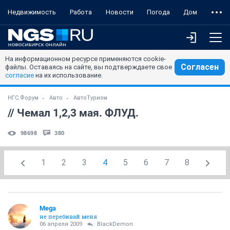
Недвижимость
Работа
Новости
Погода
Дом
На информационном ресурсе применяются cookie-
Согласен
файлы. Оставаясь на сайте, вы подтверждаете свое
согласие
на их использование.
НГС.Форум
Авто
АвтоТуризм
// Чемал 1,2,3 мая. ФЛУД.
98698
380
1
2
3
4
5
6
7
8
Mega
не перебивай меня
06 апреля 2009
BlackDemon