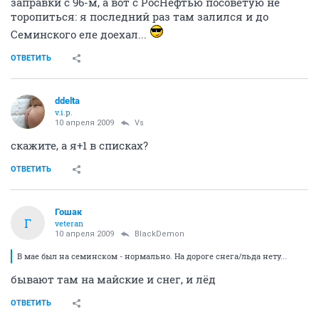
заправки с 96-м, а вот с РосНефтью посоветую не
торопиться: я последний раз там залился и до
Семинского еле доехал...
ОТВЕТИТЬ
ddelta
v.i.p.
10 апреля 2009
Vs
скажите, а я+1 в списках?
ОТВЕТИТЬ
Гошак
Г
veteran
10 апреля 2009
BlackDemon
В мае был на семинском - нормально. На дороге снега/льда нету...
бывают там на майские и снег, и лёд
ОТВЕТИТЬ