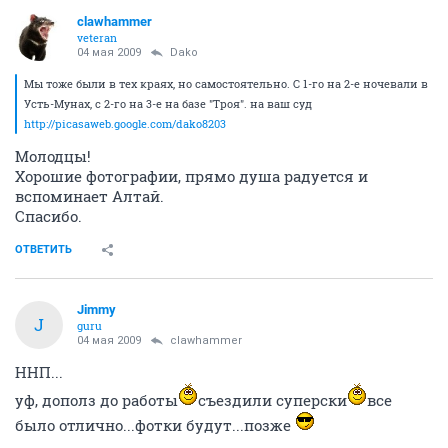
clawhammer
veteran
04 мая 2009
Dako
Мы тоже были в тех краях, но самостоятельно. С 1-го на 2-е ночевали в
Усть-Мунах, с 2-го на 3-е на базе "Троя". на ваш суд
http://picasaweb.google.com/dako8203
Молодцы!
Хорошие фотографии, прямо душа радуется и
вспоминает Алтай.
Спасибо.
ОТВЕТИТЬ
Jimmy
J
guru
04 мая 2009
clawhammer
ННП...
уф, дополз до работы
съездили суперски
все
было отлично...фотки будут...позже