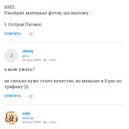
ННП
Разобрал маленько фоток, ща выложу...
1. Остров Патмос
ОТВЕТИТЬ
Jimmy
J
guru
04 мая 2009
sabs
а мож ужать?
не сильно хуже стало качество, но меньше в 8 раз по
трафику )))
ОТВЕТИТЬ
sabs
veteran
04 мая 2009
sabs