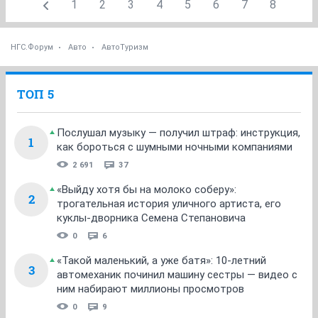
1
2
3
4
5
6
7
8
НГС.Форум
Авто
АвтоТуризм
ТОП 5
Послушал музыку — получил штраф: инструкция,
1
как бороться с шумными ночными компаниями
2 691
37
«Выйду хотя бы на молоко соберу»:
2
трогательная история уличного артиста, его
куклы-дворника Семена Степановича
0
6
«Такой маленький, а уже батя»: 10-летний
3
автомеханик починил машину сестры — видео с
ним набирают миллионы просмотров
0
9