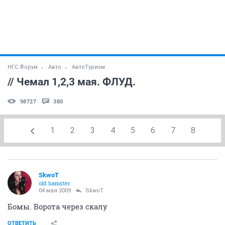
НГС.Форум
Авто
АвтоТуризм
// Чемал 1,2,3 мая. ФЛУД.
98727
380
1
2
3
4
5
6
7
8
SkwoT
old hamster
04 мая 2009
SkwoT
Бомы. Ворота через скалу
ОТВЕТИТЬ