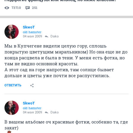
73710
251
SkwoT
old hamster
04 мая 2009
Dako
Мы в Купчегене видели целую гору, сплошь
покрытую цветущим маральником) Но она еще не до
конца расцвела и была в тени. У меня есть фотка, но
там не видно основной красоты.
А этот сад на горе напротив, там солнце бывает
дольше и цветы уже почти все распустились.
ОТВЕТИТЬ
SkwoT
old hamster
04 мая 2009
Dako
В вашем альбоме оч красивые фотки, особенно та, где
закат)