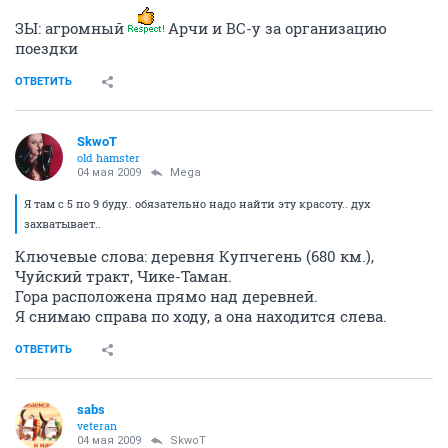
ЗЫ: агромный
Арчи и ВС-у за организацию
поездки
ОТВЕТИТЬ
SkwoT
old hamster
04 мая 2009
Mega
Я там с 5 по 9 буду.. обязательно надо найти эту красоту.. дух
захватывает..
Ключевые слова: деревня Купчегень (680 км.),
Чуйский тракт, Чике-Таман.
Гора расположена прямо над деревней.
Я снимаю справа по ходу, а она находится слева.
ОТВЕТИТЬ
sabs
veteran
04 мая 2009
SkwoT