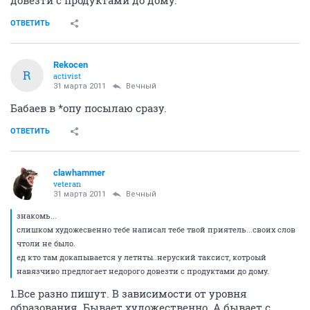
ОТВЕТИТЬ
Rekocen
R
activist
31 марта 2011
Вечный
Бабаев в *опу посылаю сразу.
ОТВЕТИТЬ
clawhammer
veteran
31 марта 2011
Вечный
знакомь...
слишком художесвенно тебе написал тебе твой приятель...своих слов
чтоли не было.
ед кто там докапывается у летнты..неруский таксист, котроый
навязчиво предлогает недорого довезти с продуктами до дому.
1.Все разно пишут. В зависимости от уровня
образования. Бывает художественно. А бывает с