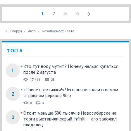
1
2
3
4
НГС.Форум
Авто
Безопасность авто
ТОП 5
Кто тут воду мутит? Почему нельзя купаться
1
после 2 августа
17 411
28
«Привет, детишки!» Чего вы не знали о самом
2
страшном сериале 90-х
0
3
Стоит меньше 500 тысяч: в Новосибирске на
3
торги выставили серый Infiniti — его заложил
владелец