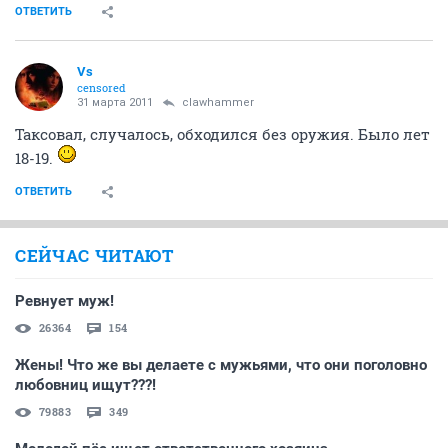
ОТВЕТИТЬ
Vs
censored
31 марта 2011
clawhammer
Таксовал, случалось, обходился без оружия. Было лет
18-19.
ОТВЕТИТЬ
СЕЙЧАС ЧИТАЮТ
Ревнует муж!
26364
154
Жены! Что же вы делаете с мужьями, что они поголовно
любовниц ищут???!
79883
349