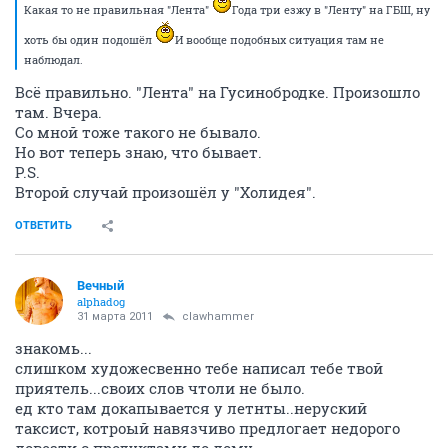
Какая то не правильная "Лента"
Года три езжу в "Ленту" на ГБШ, ну
хоть бы один подошёл
И вообще подобных ситуация там не
наблюдал.
Всё правильно. "Лента" на Гусинобродке. Произошло
там. Вчера.
Со мной тоже такого не бывало.
Но вот теперь знаю, что бывает.
P.S.
Второй случай произошёл у "Холидея".
ОТВЕТИТЬ
Вечный
alphadog
31 марта 2011
clawhammer
знакомь...
слишком художесвенно тебе написал тебе твой
приятель...своих слов чтоли не было.
ед кто там докапывается у летнты..неруский
таксист, котроый навязчиво предлогает недорого
довезти с продуктами до дому.