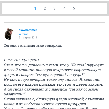
1
2
3
4
clawhammer
veteran
31 марта 2011
Сегодня отписал мне товарищ:
Е 15:59:01 30/03/2011
Стэн, что ты делаешь с теми, кто у "Ленты" подходит
к твоей машине, внаглую открывает водительскую
дверь и говорит "ты куда едешь? не туда?"
Ну вот, вчера вечером такое cлучилось. Я, конечно,
послал его нахрен прямым текстом и двери закрыл.
А он снова открывает и с наездом "ты как со мной
базаришь?"
Снова закрываю, блокирую двери кнопкой, отъезжаю
назад и от избытка чувств пугаю придурка.
Уезжаю. Он вслед орёт мне и кидет что-то. Банки