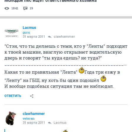
Молодой пёс ищет ответственного хозяина
1841
19
Lacmus
guru
31 марта 2011
clawhammer
"Стэн, что ты делаешь с теми, кто у "Ленты" подходит
к твоей машине, внаглую открывает водительскую
дверь и говорит "ты куда едешь? не туда?"
________________________________________________________________
Какая то не правильная "Лента"
Года три езжу в
"Ленту" на ГБШ, ну хоть бы один подошёл
И вообще подобных ситуация там не наблюдал.
ОТВЕТИТЬ
clawhammer
veteran
31 марта 2011
Lacmus