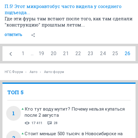
П.5! Этот микроавтобус часто видела у соседнего
подъезда...
Где эти фуры там встают после того, как там сделали
"конструкцию" прошлым летом...
ОТВЕТИТЬ
1
...
19
20
21
22
23
24
25
26
НГС.Форум
Авто
Авто-форум
ТОП 5
Кто тут воду мутит? Почему нельзя купаться
1
после 2 августа
17 411
28
Стоит меньше 500 тысяч: в Новосибирске на
2