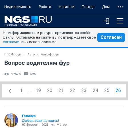
Недвижимость
Работа
Новости
Погода
Дом
На информационном ресурсе применяются cookie-
Согласен
файлы. Оставаясь на сайте, вы подтверждаете свое
согласие
на их использование.
НГС.Форум
Авто
Авто-форум
Вопрос водителям фур
97578
625
1
...
19
20
21
22
23
24
25
26
Галинка
Добрая, если не злить!
07 февраля 2021
Мотор