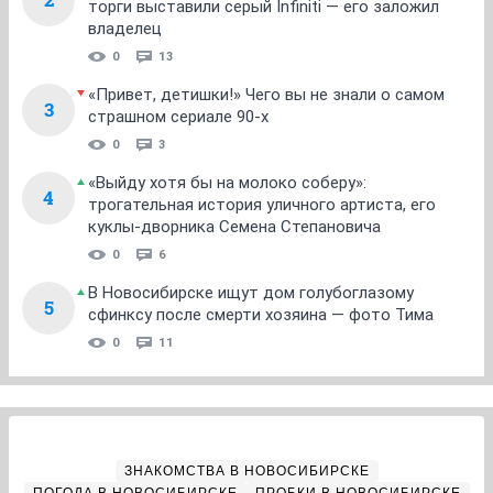
торги выставили серый Infiniti — его заложил
владелец
0
13
«Привет, детишки!» Чего вы не знали о самом
3
страшном сериале 90-х
0
3
«Выйду хотя бы на молоко соберу»:
4
трогательная история уличного артиста, его
куклы-дворника Семена Степановича
0
6
В Новосибирске ищут дом голубоглазому
5
сфинксу после смерти хозяина — фото Тима
0
11
ЗНАКОМСТВА В НОВОСИБИРСКЕ