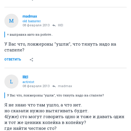
madmax
M
old hamster
08 февраля 2013
lllEl
+ выправка авто на роботе..
У Вас что, лонжероны "ушли", что тянуть надо на
стапеле?
ОТВЕТИТЬ
lllEl
L
activist
08 февраля 2013
madmax
У Вас что, лонжероны "ушли", что тянуть надо на стапеле?
Я не знаю что там ушло, а что нет.
но сказали нужно вытягивать будет.
4(уже) сто могут говорить одно и тоже и давать один
и тот же ценник копейка в копейку?
где найти честное сто?