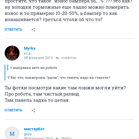
простите, что такое "износ бампера 68,...%"??? это как?
ну колодки торможные еще ладно можно померить
износ и то примерно 10-20-50%, а бампер то как
изнашивается? треться чтоли об что то?
ОТВЕТИТЬ
Myrka
v.i.p.
08 февраля 2013
madmax
+ выправка авто на роботе..
У Вас что, лонжероны "ушли", что тянуть надо на стапеле?
Ты фотки посмотри какие там лонжи могли уйти?
Про робота, там чистый развод.
Там панель задка то целая.
ОТВЕТИТЬ
мистерКэт
М
guru
08 февраля 2013
Myrka