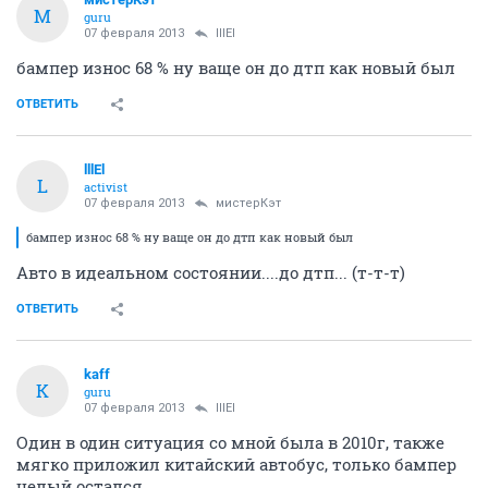
М
guru
07 февраля 2013
lllEl
бампер износ 68 % ну ваще он до дтп как новый был
ОТВЕТИТЬ
lllEl
L
activist
07 февраля 2013
мистерКэт
бампер износ 68 % ну ваще он до дтп как новый был
Авто в идеальном состоянии....до дтп... (т-т-т)
ОТВЕТИТЬ
kaff
K
guru
07 февраля 2013
lllEl
Один в один ситуация со мной была в 2010г, также
мягко приложил китайский автобус, только бампер
целый остался.