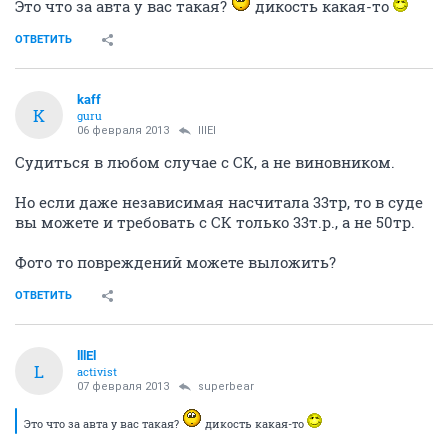
Это что за авта у вас такая?
дикость какая-то
ОТВЕТИТЬ
kaff
K
guru
06 февраля 2013
lllEl
Судиться в любом случае с СК, а не виновником.
Но если даже независимая насчитала 33тр, то в суде
вы можете и требовать с СК только 33т.р., а не 50тр.
Фото то повреждений можете выложить?
ОТВЕТИТЬ
lllEl
L
activist
07 февраля 2013
superbear
Это что за авта у вас такая?
дикость какая-то