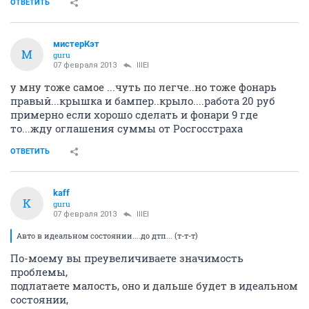
ОТВЕТИТЬ
мистерКэт
М
guru
07 февраля 2013
lllEl
у мну тоже самое ...чуть по легче..но тоже фонарь
правый...крышка и бампер..крыло....работа 20 руб
примерно если хорошо сделать и фонари 9 где
то...жду оглашения суммы от Росгосстраха
ОТВЕТИТЬ
kaff
K
guru
07 февраля 2013
lllEl
Авто в идеальном состоянии....до дтп... (т-т-т)
По-моему вы преувеличиваете значимость
проблемы,
подлатаете малость, оно и дальше будет в идеальном
состоянии,