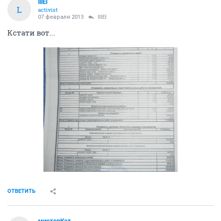
lllEl
L
activist
07 февраля 2013
lllEl
Кстати вот...
ОТВЕТИТЬ
мистерКэт