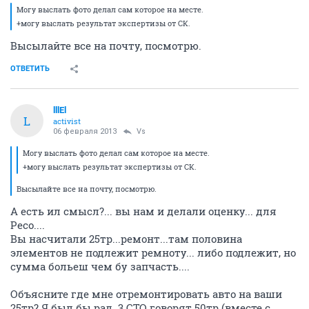
Могу выслать фото делал сам которое на месте.
+могу выслать результат экспертизы от СК.
Высылайте все на почту, посмотрю.
ОТВЕТИТЬ
lllEl
L
activist
06 февраля 2013
Vs
Могу выслать фото делал сам которое на месте.
+могу выслать результат экспертизы от СК.
Высылайте все на почту, посмотрю.
А есть ил смысл?... вы нам и делали оценку... для
Ресо....
Вы насчитали 25тр...ремонт...там половина
элементов не подлежит ремноту... либо подлежит, но
сумма больеш чем бу запчасть....
Объясните где мне отремонтировать авто на ваши
25тр? Я был бы рад. 3 СТО говорят 50тр (вместе с