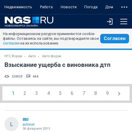
Недвижимость
Работа
Новости
Погода
Дом
На информационном ресурсе применяются cookie-
Согласен
файлы. Оставаясь на сайте, вы подтверждаете свое
согласие
на их использование.
НГС.Форум
Авто
Авто-форум
Взыскание ущерба с виновника дтп
120015
444
1
2
3
4
5
6
7
8
9
lllEl
L
activist
06 февраля 2013