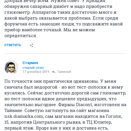
Добрый вечер всем. Нужен совет. У Аркадия
обнаружен сахарный диабет и надо приобрести
глюкометр. Аппаратов таких достаточно много и
какой выбрать оказывается проблема. Если среди
форумчан есть знающие люди, то подскажите какой
прибор наиболее точный. Мы не можем
определиться.
ОТВЕТИТЬ
Стармех
старый пень
17 декабря 2019
ГалинаА
По точности они практически одинаковы. У меня
сначала был недорогой - но вот тест-полоски к нему
кусались. Сейчас достаточно дорогой сам глюкометр,
но тест-полоски вдвое дешевле предыдущих, что
значительно выгоднее. Фирмы Diacont, изготовлен на
Тайване. Советую заглянуть на сайт магазина
nsk.diamarka.com, сам магазин находится на Гоголя,
15, напротив Центрального рынка, в ТЦ Юпитер,
первый этаж. Вроде как у них и доставка есть,