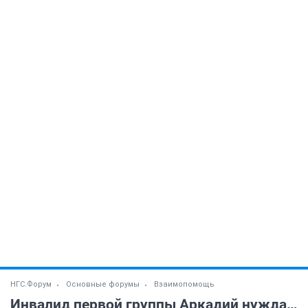
НГС.Форум
Основные форумы
Взаимопомощь
Инвалид первой группы Аркадий нуждается в финансовой помощи!