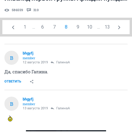
586559
310
1
...
6
7
8
9
10
...
13
bhgyfj
B
member
12 августа 2019
ГалинаА
Да, спасибо Галина.
ОТВЕТИТЬ
bhgyfj
B
member
13 августа 2019
ГалинаА