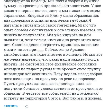
благодарит за помощь. Мы почти собрали нужную
сумму на кровать,но пришлось остановиться. У нас
какая то черная полоса идет и мы никак не можем
справиться. Впервые за 9 лет у сына образовались
два пролежня и один из них очень глубокий.Я
пыталась справиться самостоятельно, благо что
опыт борьбы с болячками к сожалению имеется, но
ничего не получается. Мы уже хирурга на дом
вызывали, чего то там чистили,но результата пока
нет. Сколько денег потратить пришлось на всякие
мази и пластыри........ Сейчас колю Аркаше
антибиотики, это тоже влетело в копейку. Но мы все
же очень надеемся, что раны наши заживут когда
нибудь. Не смотря на свое физическое состояние
Аркадий не падает духом и не бросает свою группу
инвалидов колясочников. Пару недель назад собрал
всех желающих на прогулку по реке на пароходе.
Пусть прогулка заняла всего полтора часа, все
получили большое удовольствие и от прогулки, и от
общения. В четверг все собираемся на дружескую
встречу на территории Ортоса. Вот так мы и живем.
ОТВЕТИТЬ