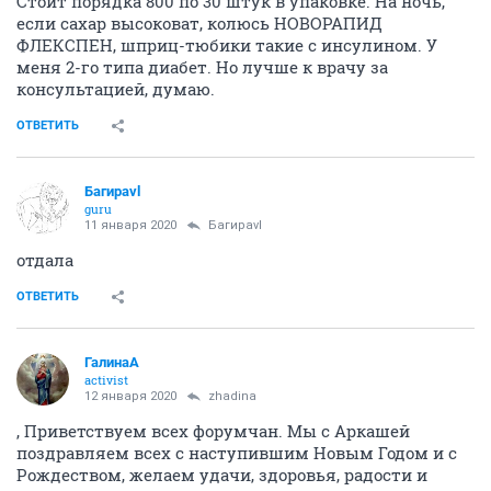
Стоит порядка 800 по 30 штук в упаковке. На ночь,
если сахар высоковат, колюсь НОВОРАПИД
ФЛЕКСПЕН, шприц-тюбики такие с инсулином. У
меня 2-го типа диабет. Но лучше к врачу за
консультацией, думаю.
ОТВЕТИТЬ
Багираvl
guru
11 января 2020
Багираvl
отдала
ОТВЕТИТЬ
ГалинаА
activist
12 января 2020
zhadina
, Приветствуем всех форумчан. Мы с Аркашей
поздравляем всех с наступившим Новым Годом и с
Рождеством, желаем удачи, здоровья, радости и