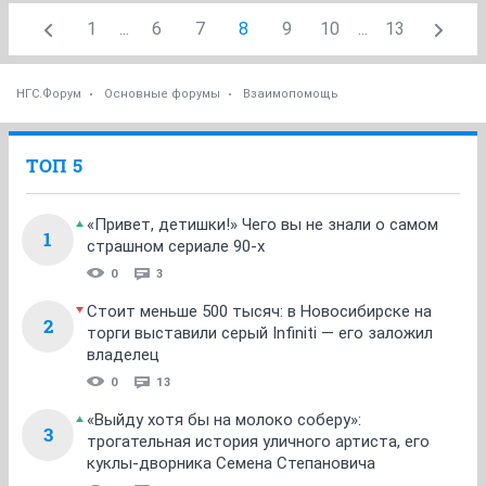
1
...
6
7
8
9
10
...
13
НГС.Форум
Основные форумы
Взаимопомощь
ТОП 5
«Привет, детишки!» Чего вы не знали о самом
1
страшном сериале 90-х
0
3
Стоит меньше 500 тысяч: в Новосибирске на
2
торги выставили серый Infiniti — его заложил
владелец
0
13
«Выйду хотя бы на молоко соберу»:
3
трогательная история уличного артиста, его
куклы-дворника Семена Степановича