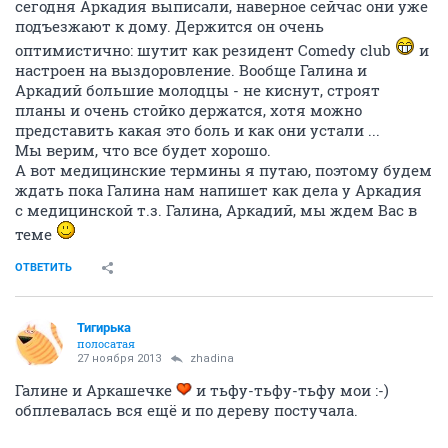
сегодня Аркадия выписали, наверное сейчас они уже
подъезжают к дому. Держится он очень
оптимистично: шутит как резидент Comedy club
и
настроен на выздоровление. Вообще Галина и
Аркадий большие молодцы - не киснут, строят
планы и очень стойко держатся, хотя можно
представить какая это боль и как они устали ...
Мы верим, что все будет хорошо.
А вот медицинские термины я путаю, поэтому будем
ждать пока Галина нам напишет как дела у Аркадия
с медицинской т.з. Галина, Аркадий, мы ждем Вас в
теме
ОТВЕТИТЬ
Тигирька
полосатая
27 ноября 2013
zhadina
Галине и Аркашечке
и тьфу-тьфу-тьфу мои :-)
обплевалась вся ещё и по дереву постучала.