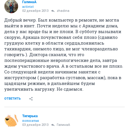
ГалинаА
activist
02 декабря 2013
zhadina
Добрый вечер. Был компьютер в ремонте, не могла
выйти в инет. Почти неделю мы с Аркадием дома,
дела у нас вроде бы и не плохи. В субботу вызывали
скорую, Аркаша почувствовал себя плохо (сдавило
грудную клетку в области сердца,появилась
тахикардия, онемело лицо, не мог членораздельно
говорить ). Доктора сказали, что это
послеоперационные неврологические дела, завтра
ждем участкового врача. А в остальном все не плохо.
Со следующей недели начинаем занятия с
инструктором ( разработка суставов, массаж), пока в
щадящем режиме, в дальнейшем будем
увеличивать нагрузку. Не сдаемся.
ОТВЕТИТЬ
Тигирька
полосатая
03 декабря 2013
ГалинаА