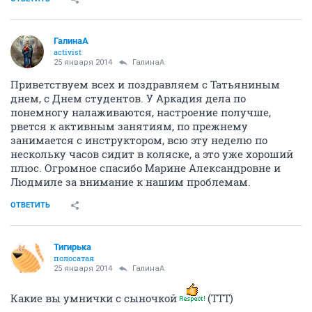
ГалинаА
activist
25 января 2014
ГалинаА
Приветствуем всех и поздравляем с Татьяниным
днем, с Днем студентов. У Аркадия дела по
понемногу налаживаются, настроение получше,
рвется к активным занятиям, по прежнему
занимается с инструктором, всю эту неделю по
нескольку часов сидит в коляске, а это уже хороший
плюс. Огромное спасибо Марине Александровне и
Людмиле за внимание к нашим проблемам.
ОТВЕТИТЬ
Тигирька
полосатая
25 января 2014
ГалинаА
Какие вы умнички с сыночкой
(ТТТ)