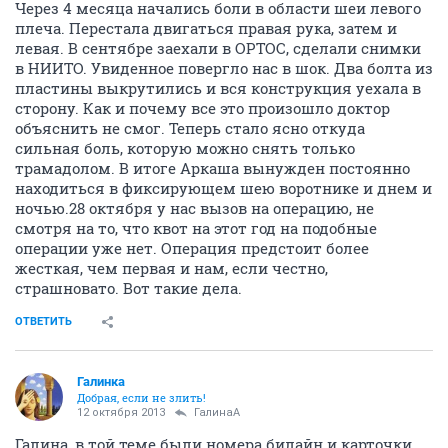
Через 4 месяца начались боли в области шеи левого
плеча. Перестала двигаться правая рука, затем и
левая. В сентябре заехали в ОРТОС, сделали снимки
в НИИТО. Увиденное повергло нас в шок. Два болта из
пластины выкрутились и вся конструкция уехала в
сторону. Как и почему все это произошло доктор
объяснить не смог. Теперь стало ясно откуда
сильная боль, которую можно снять только
трамадолом. В итоге Аркаша вынужден постоянно
находиться в фиксирующем шею воротнике и днем и
ночью.28 октября у нас вызов на операцию, не
смотря на то, что квот на этот год на подобные
операции уже нет. Операция предстоит более
жесткая, чем первая и нам, если честно,
страшновато. Вот такие дела.
ОТВЕТИТЬ
Галинка
Добрая, если не злить!
12 октября 2013
ГалинаА
Галина, в той теме были номера билайн и карточки