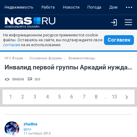
Недвижимость
Работа
Новости
Погода
Дом
На информационном ресурсе применяются cookie-
Согласен
файлы. Оставаясь на сайте, вы подтверждаете свое
согласие
на их использование.
НГС.Форум
Основные форумы
Взаимопомощь
Инвалид первой группы Аркадий нуждается в финансовой помощи!
586554
310
1
2
3
4
5
6
7
8
...
13
zhadina
guru
11 октября 2013