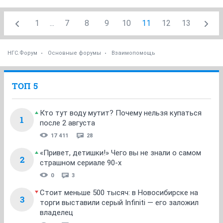
1
...
7
8
9
10
11
12
13
НГС.Форум
Основные форумы
Взаимопомощь
ТОП 5
Кто тут воду мутит? Почему нельзя купаться
1
после 2 августа
17 411
28
«Привет, детишки!» Чего вы не знали о самом
2
страшном сериале 90-х
0
3
Стоит меньше 500 тысяч: в Новосибирске на
3
торги выставили серый Infiniti — его заложил
владелец