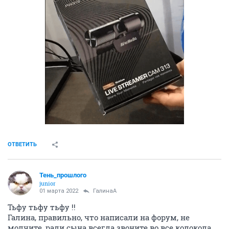
ОТВЕТИТЬ
Тень_прошлого
junior
01 марта 2022
ГалинаА
Тьфу тьфу тьфу !!
Галина, правильно, что написали на форум, не
молчите, ради сына всегда звоните во все колокола.