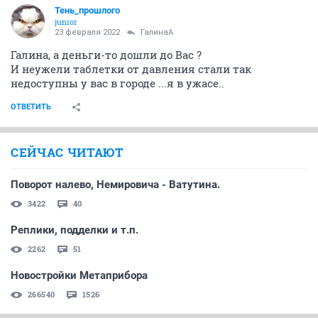
Тень_прошлого
junior
23 февраля 2022
ГалинаА
Галина, а деньги-то дошли до Вас ?
И неужели таблетки от давления стали так
недоступны у вас в городе ...я в ужасе..
ОТВЕТИТЬ
СЕЙЧАС ЧИТАЮТ
Поворот налево, Немировича - Ватутина.
3422
40
Реплики, подделки и т.п.
2262
51
Новостройки Метаприбора
266540
1526