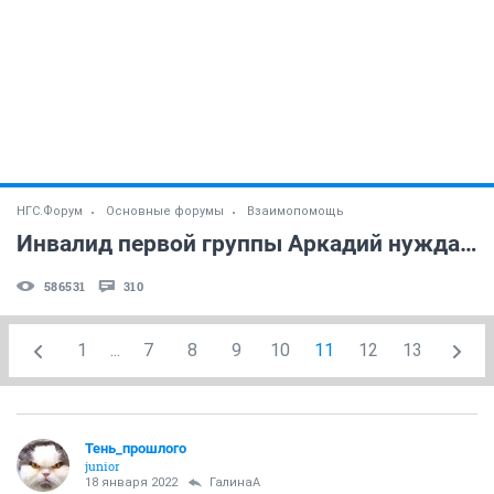
НГС.Форум
Основные форумы
Взаимопомощь
Инвалид первой группы Аркадий нуждается в финансовой помощи!
586531
310
1
...
7
8
9
10
11
12
13
Тень_прошлого
junior
18 января 2022
ГалинаА