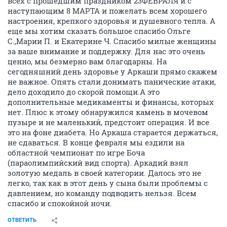
всех с прошедшим праздником 23ФЕВРАЛЯ и с
наступающим 8 МАРТА и пожелать всем хорошего
настроения, крепкого здоровья и душевного тепла. А
еще мы хотим сказать большое спасибо Ольге
С.,Марии П. и Екатерине Ч. Спасибо милые женщины
за ваше внимание и поддержку. Для нас это очень
ценно, мы безмерно вам благодарны. На
сегодняшний день здоровье у Аркаши прямо скажем
не важное. Опять стали донимать панические атаки,
дело доходило до скорой помощи.А это
дополнительные медикаменты и финансы, которых
нет. Плюс к этому обнаружился камень в мочевом
пузыре и не маленький, предстоит операция. И все
это на фоне диабета. Но Аркаша старается держаться,
не сдаваться. В конце февраля мы ездили на
областной чемпионат по игре Боча
(параолимпийский вид спорта). Аркадий взял
золотую медаль в своей категории. Далось это не
легко, так как в этот день у сына были проблемы с
давлением, но команду подводить нельзя. Всем
спасибо и спокойной ночи.
ОТВЕТИТЬ