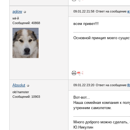
aglow
09.01.22 21:58
Ответ на сообщение
в
wii-й
Сообщений: 40868
всем привет!!!
Основной принцип моего сущес
Absolut
09.01.22 23:20
Ответ на сообщение
R
old hamster
Сообщений: 10903
Вот-вот...
Наша семейная компания к полу
утренним самолетом.
Много доброго можно сделать, 
Ю.Никулин