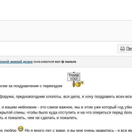
Пе
торой зимний дозор
пользователя
кот ф пальто
сем за поздравления с переездом
 форума, предновогодние хлопоты, все дела, я хочу поздравить всех-вс
 и вашим неблизким - это самое важное, мы в этом уже который год уб
крытой спины, чтобы было куда отступить и на что опереться перед бо
ь и пожалеть, чем не сделать и пожалеть.
всех люблю
Но я много лет с вами, и вы мне очень нравитесь - и все в