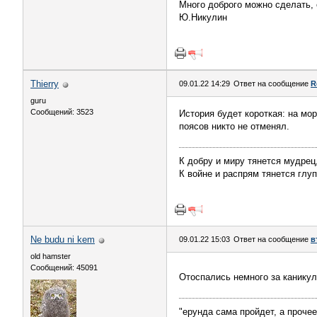
Много доброго можно сделать, 
Ю.Никулин
Thierry
09.01.22 14:29
Ответ на сообщение
R
guru
Сообщений: 3523
История будет короткая: на мо
поясов никто не отменял.
К добру и миру тянется мудрец
К войне и распрям тянется глуп
Ne budu ni kem
09.01.22 15:03
Ответ на сообщение
в
old hamster
Сообщений: 45091
Отоспались немного за каникул
"ерунда сама пройдет, а проче