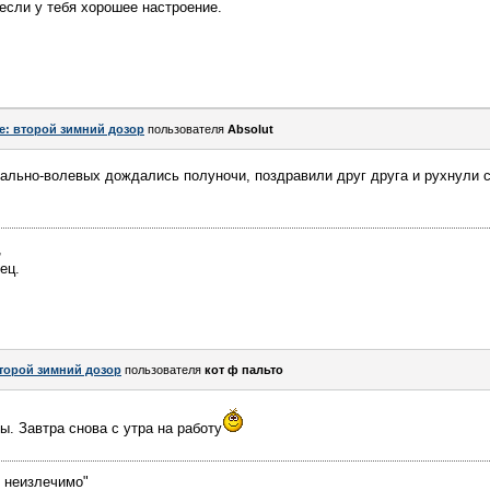
если у тебя хорошее настроение.
e: второй зимний дозор
пользователя
Absolut
рально-волевых дождались полуночи, поздравили друг друга и рухнули с
,
ец.
торой зимний дозор
пользователя
кот ф пальто
ы. Завтра снова с утра на работу
е неизлечимо"