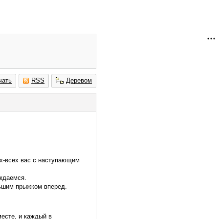
чать
RSS
Деревом
ех-всех вас с наступающим
еждаемся.
льшим прыжком вперед.
месте, и каждый в