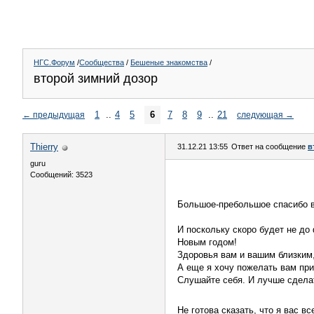
НГС.Форум
/
Сообщества
/
Бешеные знакомства
/
второй зимний дозор
1
..
4
5
6
7
8
9
..
21
←
предыдущая
следующая
→
Thierry
31.12.21 13:55
Ответ на сообщение
в
guru
Сообщений: 3523
Большое-пребольшое спасибо в
И поскольку скоро будет не до
Новым годом!
Здоровья вам и вашим близким,
А еще я хочу пожелать вам при
Слушайте себя. И лучше сделат
Не готова сказать, что я вас 