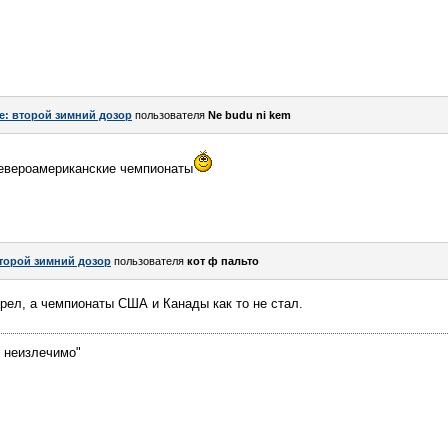
e: второй зимний дозор
пользователя
Ne budu ni kem
североамериканские чемпионаты
торой зимний дозор
пользователя
кот ф пальто
рел, а чемпионаты США и Канады как то не стал.
е неизлечимо"