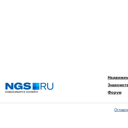
Недвижи
Знакомст
Форум
Оглавл