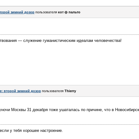
торой зимний дозор
пользователя
кот ф пальто
твования — служение гуманистическим идеалам человечества!
e: второй зимний дозор
пользователя
Thierry
ночи Москвы 31 декабря тоже ушаталась по причине, что в Новосибирске
если у тебя хорошее настроение.