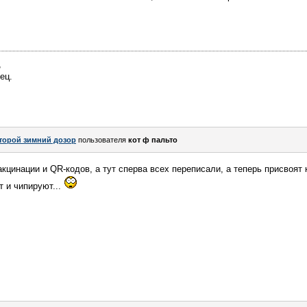
,
ец.
торой зимний дозор
пользователя
кот ф пальто
кцинации и QR-кодов, а тут сперва всех переписали, а теперь присвоят 
 и чипируют...