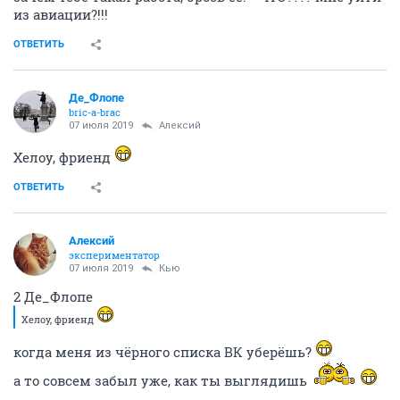
из авиации?!!!
ОТВЕТИТЬ
Де_Флопе
bric-a-brac
07 июля 2019
Алексий
Хелоу, фриенд
ОТВЕТИТЬ
Алексий
экспериментатор
07 июля 2019
Кью
2 Де_Флопе
Хелоу, фриенд
когда меня из чёрного списка ВК уберёшь?
а то совсем забыл уже, как ты выглядишь