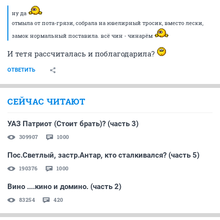
ну да
отмыла от пота-грязи, собрала на ювелирный тросик, вместо лески,
замок нормальный поставила. всё чин - чинарём
И тетя рассчиталась и поблагодарила?
ОТВЕТИТЬ
СЕЙЧАС ЧИТАЮТ
УАЗ Патриот (Стоит брать)? (часть 3)
309907
1000
Пос.Светлый, застр.Антар, кто сталкивался? (часть 5)
190376
1000
Вино ....кино и домино. (часть 2)
83254
420