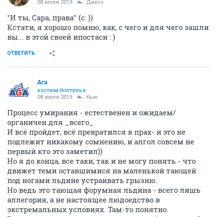
08 июля 2019
Диего
"И ты, Сара, права" (с: ))
Кстати, я хорошо помню, как, с чего и для чего зашли
вы... в этой своей ипостаси : )
ОТВЕТИТЬ
Ага
костюм-болтунья
08 июля 2019
Кью
Процесс умирания - естественен и ожидаем/
органичен для _всего_
И всё пройдет, всё превратился в прах- и это не
подлежит никакому сомнению, и алгол совсем не
первый кто это заметил))
Но я до конца, все таки, так и не могу понять - что
движет теми оставшимися на маленькой тающей
под ногами льдине устраивать грызню.
Но ведь это тающая форумная льдина - всего лишь
аллегория, а не настоящее людоедство в
экстремальных условиях. Там-то понятно.