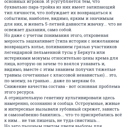
основных игроков. И усугубляется тем, что
буквально пара-тройка из них имеет залипающий
тип личности, что побуждает их возвращаться к
событиям, наиболее, видимо, ярким и значимым
для них, и жевать 5-летней давности жвачку... что не
освежает дыхания, само собой.
Но даже с учетом понимания этого, откровеная
мерзость зашкаливает (типа истории с нежеланием
возвращать колье, поливанием грязью участников
легендарной пельменной тусы у Беркута или
истериками мокумы относительно цены крема для
лица, которую он зачем-то взялся узнавать и,
видимо, вместе с этим знанием получил тяжелые
травмы сочетанные с классовой ненавистью)... это,
по-моему, за гранью... даже по меркам бз.
Снижение качества состава - вот основная проблема
этого ресурса.
А отрицательную генетику культивировали здесь
намеренно, осознанно и сообща. Остроумные, живые
и интересные вызывали зубовный скрежет, зависть
и самозабвенно банились... что-то прискребались всё
к ним... не так пишешь, не туда свистишь...
Но зато пышным цветом цвели выборы для