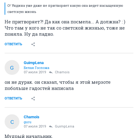
О! Ундина уже даже не притворяет какую она ведет насыщенную
светскую жизнь
Не притворяет?! Да как она посмела... А должна? : )
Что там у кого не так со светской жизнью, тоже не
поняла. Ну да ладно.
ОТВЕТИТЬ
GuimpLena
G
Белая Госпожа
07 июля 2019
Chamois
он не дурак. он сказал, чтобы я этой мерзоте
побольше гадостей написала
ОТВЕТИТЬ
Chamois
C
guru
07 июля 2019
GuimpLena
Мудрый начальник.