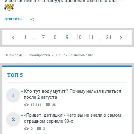
и состояние а кто нибудь пробовал съесть слона
ОТВЕТИТЬ
1
...
7
8
9
10
11
...
21
НГС.Форум
Сообщества
Бешеные знакомства
ТОП 5
Кто тут воду мутит? Почему нельзя купаться
1
после 2 августа
17 411
28
«Привет, детишки!» Чего вы не знали о самом
2
страшном сериале 90-х
0
3