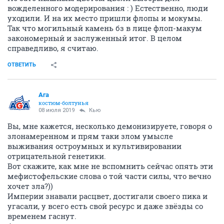
вожделенного модерирования : ) Естественно, люди
уходили. И на их место пришли флопы и мокумы.
Так что могильный камень бз в лице флоп-макум
закономерный и заслуженный итог. В целом
справедливо, я считаю.
ОТВЕТИТЬ
Ага
костюм-болтунья
08 июля 2019
Кью
Вы, мне кажется, несколько демонизируете, говоря о
злонамеренном и прям таки злом умысле
выживания остроумных и культивировании
отрицательной генетики.
Вот скажите, как мне не вспомнить сейчас опять эти
мефистофельские слова о той части силы, что вечно
хочет зла?))
Империи знавали расцвет, достигали своего пика и
угасали, у всего есть свой ресурс и даже звёзды со
временем гаснут.