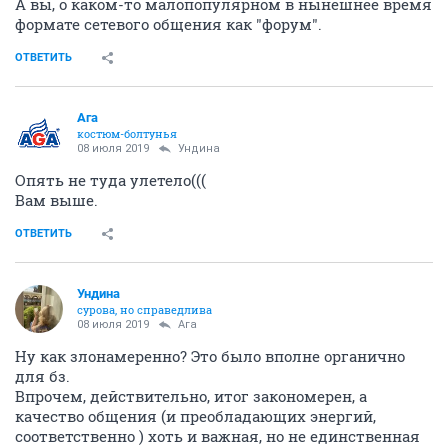
А вы, о каком-то малопопулярном в нынешнее время
формате сетевого общения как "форум".
ОТВЕТИТЬ
Ага
костюм-болтунья
08 июля 2019
Ундинa
Опять не туда улетело(((
Вам выше.
ОТВЕТИТЬ
Ундинa
сурова, но справедлива
08 июля 2019
Ага
Ну как злонамеренно? Это было вполне органично
для бз.
Впрочем, действительно, итог закономерен, а
качество общения (и преобладающих энергий,
соответственно ) хоть и важная, но не единственная