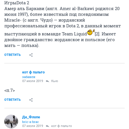
ИгрыDota 2
Амер аль Баркави (англ. Amer al-Barkawi родился 20
июня 1997), более известный под псевдонимом
Miracle- (с англ. Чудо) — иорданский
профессиональный игрок в Dota 2, в данный момент
выступающий в команде Team Liquid
[2]. Имеет
двойное гражданство: иорданское и польское (его
мать — полька).
ОТВЕТИТЬ
кот ф пальто
забанен
07 июля 2019
Кью
<п.7>
ОТВЕТИТЬ
Де_Флопе
bric-a-brac
07 июля 2019
кот ф пальто