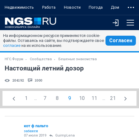
Недвижимость
Работа
Новости
Погода
Дом
На информационном ресурсе применяются cookie-
Согласен
файлы. Оставаясь на сайте, вы подтверждаете свое
согласие
на их использование.
НГС.Форум
Сообщества
Бешеные знакомства
Настоящий летний дозор
204192
1000
1
...
7
8
9
10
11
...
21
кот ф пальто
забанен
07 июля 2019
GuimpLena