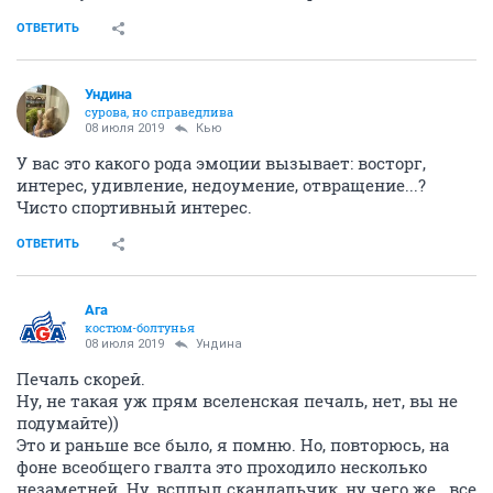
ОТВЕТИТЬ
Ундинa
сурова, но справедлива
08 июля 2019
Кью
У вас это какого рода эмоции вызывает: восторг,
интерес, удивление, недоумение, отвращение...?
Чисто спортивный интерес.
ОТВЕТИТЬ
Ага
костюм-болтунья
08 июля 2019
Ундинa
Печаль скорей.
Ну, не такая уж прям вселенская печаль, нет, вы не
подумайте))
Это и раньше все было, я помню. Но, повторюсь, на
фоне всеобщего гвалта это проходило несколько
незаметней. Ну, всплыл скандальчик, ну чего же.. все