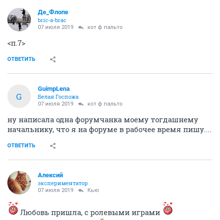
Де_Флопе
bric-a-brac
07 июля 2019
кот ф пальто
<п.7>
ОТВЕТИТЬ
GuimpLena
G
Белая Госпожа
07 июля 2019
кот ф пальто
ну написала одна форумчанка моему тогдашнему
начальнику, что я на форуме в рабочее время пишу....
ОТВЕТИТЬ
Алексий
экспериментатор
07 июля 2019
Кью
Любовь пришла, с ролевыми играми