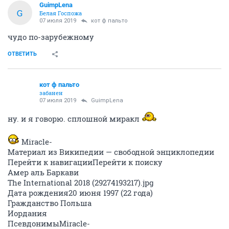
GuimpLena
G
Белая Госпожа
07 июля 2019
кот ф пальто
чудо по-зарубежному
ОТВЕТИТЬ
кот ф пальто
забанен
07 июля 2019
GuimpLena
ну. и я говорю. сплошной миракл
Miracle-
Материал из Википедии — свободной энциклопедии
Перейти к навигацииПерейти к поиску
Aмер аль Баркави
The International 2018 (29274193217).jpg
Дата рождения20 июня 1997 (22 года)
Гражданство Польша
Иордания
ПсевдонимыMiracle-