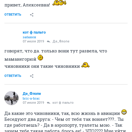
привет, Алексеевна!
ОТВЕТИТЬ
кот ф пальто
забанен
07 июля 2019
Де_Флопе
говорят, что да. только вони тут развела, что
маманегорюй
чиновники они такие чиновники
ОТВЕТИТЬ
Де_Флопе
bric-a-brac
07 июля 2019
кот ф пальто
Да какие это чиновники, так, всю жизнь в авиации
Беседуют два друга: - Чем от тебя так воняет???.. Ты
где работаешь? - Да в аэропорту, туалеты мою. - Так
зачем тебе такая работа, брось ее! - ЧТО???? Мне уйти