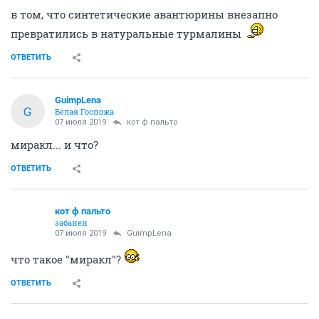
в том, что синтетические авантюрины внезапно
превратились в натуральные турмалины
ОТВЕТИТЬ
GuimpLena
G
Белая Госпожа
07 июля 2019
кот ф пальто
миракл... и что?
ОТВЕТИТЬ
кот ф пальто
забанен
07 июля 2019
GuimpLena
что такое "миракл"?
ОТВЕТИТЬ