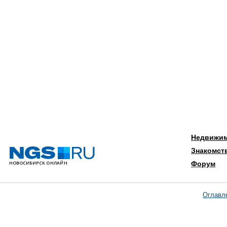
Недвижи
Знакомст
Форум
Оглавл