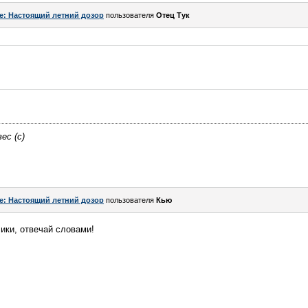
e: Настоящий летний дозор
пользователя
Отец Тук
ес (с)
e: Настоящий летний дозор
пользователя
Кью
ики, отвечай словами!