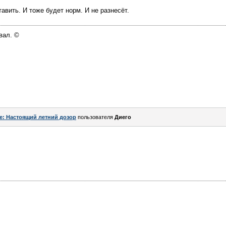
авить. И тоже будет норм. И не разнесёт.
вал. ©
e: Настоящий летний дозор
пользователя
Диего