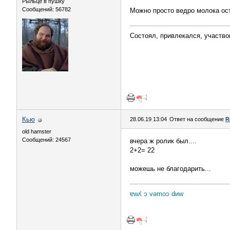
Рыльце в пушку
Сообщений: 56782
Можно просто ведро молока ост
Состоял, привлекался, участво
Кью
28.06.19 13:04
Ответ на сообщение
R
old hamster
Сообщений: 24567
вчера ж ролик был....
2+2= 22
можешь не благодарить...
ɐwʎ ɔ vǝmоɔ dиw