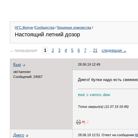
НГС.Форум
/
Сообщества
/
Бешеные знакомства
/
Настоящий летний дозор
1
2
3
4
5
6
7
..
21
←
предыдущая
следующая
→
Кью
28.06.19 12:49
old hamster
Сообщений: 24567
Диего! булки надо есть свежеи
ɐwʎ ɔ vǝmоɔ dиw
Топик закрыл(а) (11.07.19 16:46)
Диего
28.06.19 12:51
Ответ на сообщение
Н