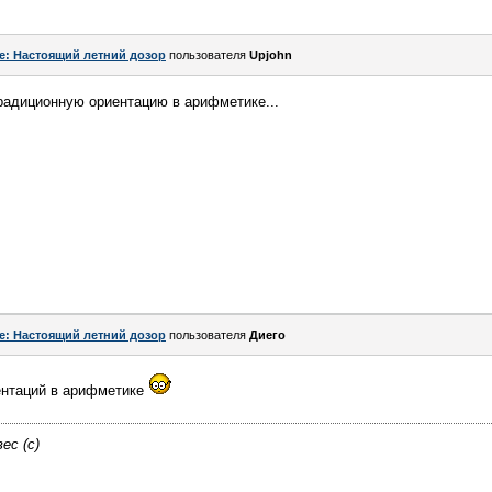
e: Настоящий летний дозор
пользователя
Upjohn
радиционную ориентацию в арифметике...
e: Настоящий летний дозор
пользователя
Диего
ентаций в арифметике
ес (с)