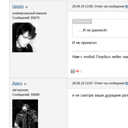
Upjohn
28.06.19 13:06
Ответ на сообщение
R
универсальный маньяк
Сообщений: 83075
В ответ на:
... И не разнесёт.
И не пронесет.
Нам с тобой Голубых небес нав
Диего
28.06.19 13:07
Ответ на сообщение
R
old hamster
Сообщений: 59089
я не смотрю ваши дурацкие рол