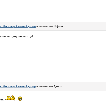
e: Настоящий летний дозор
пользователя
Upjohn
а пересдачу через год!
e: Настоящий летний дозор
пользователя
Диего
сте