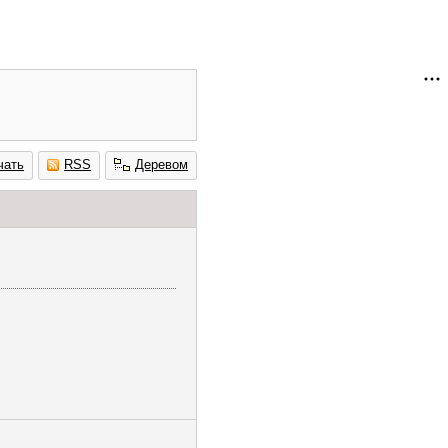
чать
RSS
Деревом