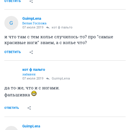
примотал. и пальцы ей откусил, чтоб наверняка.
ОТВЕТИТЬ
Ундинa
сурова, но справедлива
07 июля 2019
кот ф пальто
Бедолага. А теперь представьте, что анна запилила-
таки кнопку "игнор" и действуйте строго по вашему
плану. Удачи.
ОТВЕТИТЬ
кот ф пальто
забанен
07 июля 2019
Ундинa
если эта кнопка спасает от укуса гадюк и клещей, то
я - за
ОТВЕТИТЬ