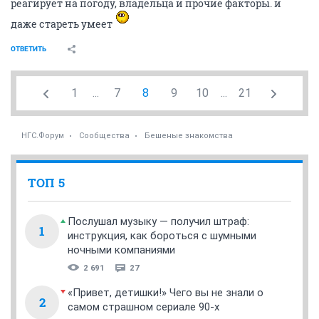
свет
С
Три точки
07 июля 2019
кот ф пальто
И крашенный турквенит бирюзой здесь называли...)
ОТВЕТИТЬ
кот ф пальто
забанен
07 июля 2019
GuimpLena
ну да
отмыла от пота-грязи, собрала на ювелирный тросик,
вместо лески, замок нормальный поставила. всё чин -
чинарём
ОТВЕТИТЬ