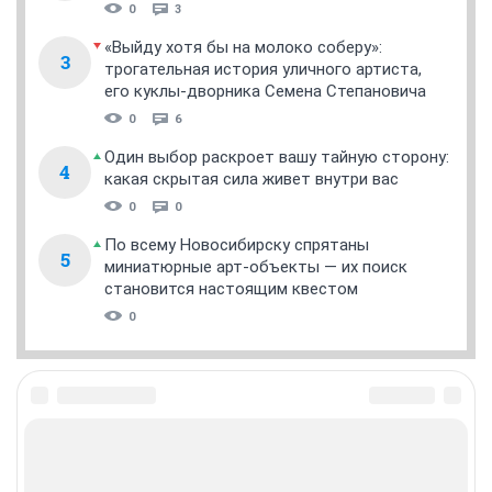
GuimpLena
G
Белая Госпожа
07 июля 2019
кот ф пальто
и в чем смысл трагедии?
ОТВЕТИТЬ
кот ф пальто
забанен
07 июля 2019
свет
бирюза....
единственный, пожалуй, живой камень
реагирует на погоду, владельца и прочие факторы. и
даже стареть умеет
ОТВЕТИТЬ