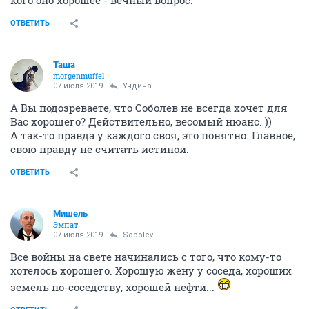
НГС.Форум
Сообщества
Бешеные знакомства
Настоящий летний дозор
204326
1000
1
...
6
7
8
9
10
...
21
Sobolev
old hamster
07 июля 2019
Ундинa
Вот я и говорю, мне и вам всё можно!
ОТВЕТИТЬ