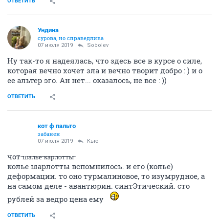
Ундинa
сурова, но справедлива
07 июля 2019
Кью
2 соболев
Я действительно позволяю себе всё, что хочу. Правда,
есть один нюанс, вносящий существенное различие
между нами: я всегда хочу хорошего : )
ОТВЕТИТЬ
Sobolev
old hamster
07 июля 2019
Ундинa
В том-то и парадокс, все хотят хорошего, а вот для
кого оно хорошее - вечный вопрос.
ОТВЕТИТЬ
Таша