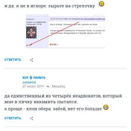
кот ф пальто
забанен
07 июля 2019
Ундинa
турмалины
вы их хоть когда-нибудь видели?
нате, фотку хотя-бы посмотрите