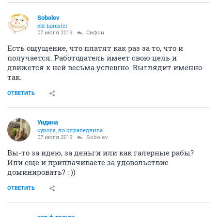
yxx
истинный мариец
07 июля 2019
Sobolev
Завидуешь?)
ОТВЕТИТЬ
Sobolev
old hamster
07 июля 2019
yxx
Да.
А кому?
ОТВЕТИТЬ
кот ф пальто
забанен
07 июля 2019
Sobolev
да бухой он был просто. и с ним девочка воооот такая
малюсенькая, по колено мне.