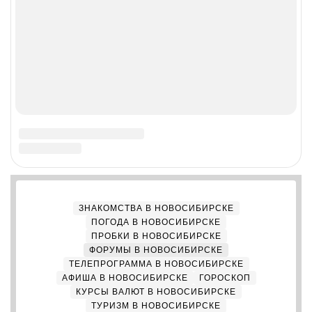
О компании
Реклама на сайте
Команда проекта
Наши вакансии
Помощь
Контактные данные для Роскомнадзора
и государственных органов
Сетевое издание «НГС.НОВОСТИ» (18+)
Зарегистрировано Федеральной службой по надзору в
сфере связи, информационных технологий и массовых
коммуникаций (Роскомнадзор)
Свидетельство о регистрации СМИ ЭЛ № ФС 77—84683
Учредитель: Общество с ограниченной ответственностью
«ИНТЕРНЕТ ТЕХНОЛОГИИ»
Главный редактор: Громкова Елена Александровна