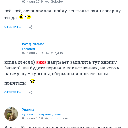
кот ф пальто
забанен
07 июля 2019
Ундинa
Вы-то за идею, за деньги или как галерные рабы? Или еще и
приплачиваете за удовольствие доминировать? : ))
доминировать для вас - удовольствие?
ОТВЕТИТЬ
Sobolev
old hamster
07 июля 2019
кот ф пальто
Макум, остановись!
ОТВЕТИТЬ