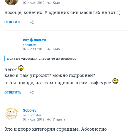
314513
986
городской или даже московский номер (редирект)
1237
14
Расскажите про покупки
171417
1000
Ундинa
сурова, но справедлива
07 июля 2019
кот ф пальто
Вы ведь прекрасно понимаете, что не вам эту тему
поднимать бы... Потому и не успокоились до тех пор,
пока не упросили снести ее из вопросов и ответов как
свидетельство непорядочности своей подружки в
деле и своей в словах.
Что до меня, то просто зареклась иметь дело с
людьми вашего сорта, даже из желания дать
позаработать копеечку в сочувствии к жизненной
ситуации.