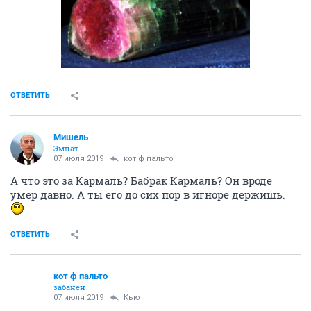
кот ф пальто
забанен
07 июля 2019
Ундинa
чо?
ОТВЕТИТЬ
Ундинa
сурова, но справедлива
07 июля 2019
кот ф пальто
Вы в игноре. Большего для вас сделать не хочу.
ОТВЕТИТЬ