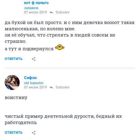
чувак ваще отбитый, я щитаю. макуму. на улке.
водой облил
ОТВЕТИТЬ
Sobolev
old hamster
07 июля 2019
кот ф пальто
От же, а!
ОТВЕТИТЬ
Ундинa
сурова, но справедлива
07 июля 2019
Ага
Неа... это не в движке : )
ОТВЕТИТЬ