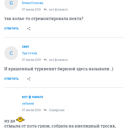
GuimpLena
G
Белая Госпожа
07 июля 2019
Ундинa
О! Ундина уже даже не притворяет какую она ведет
насыщенную светскую жизнь? так и кочуют по
топикам социально востребованные женщины...
ОТВЕТИТЬ
кот ф пальто
забанен
07 июля 2019
GuimpLena
<п.7>
ОТВЕТИТЬ
GuimpLena
G
Белая Госпожа
07 июля 2019
кот ф пальто