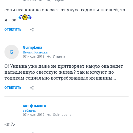
кристалла стесали все-таки вы, а не ваша подружка...
и теперь уже думаю, что 3 месяца пряталась и не
отдавала колье она не по своей воле.
ОТВЕТИТЬ
Ага
костюм-болтунья
07 июля 2019
кот ф пальто
Для игнора никакая кнопка не нужна))
ОТВЕТИТЬ
кот ф пальто
забанен
07 июля 2019
Ундинa
точно
стесал, продал и теперь живу припеваючи
а, чуть не забыл. я ещё подружку эту к стулу скотчем