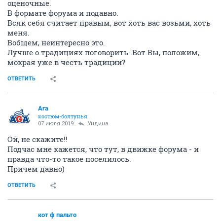
ОТВЕТИТЬ
Ага
костюм-болтунья
07 июля 2019
Ундинa
Это вы сейчас о какой-то местной силе зла?
Силе зла этого форума? *уточняет*
Или в глобальном, так сказать, смысле?
"Я часть той силы, что вечно хочет зла и вечно
совершает благо"
ОТВЕТИТЬ
Ундинa
сурова, но справедлива
07 июля 2019
Кью
Вообще, конечно. У здешних сил масштаб не тот : )
ОТВЕТИТЬ