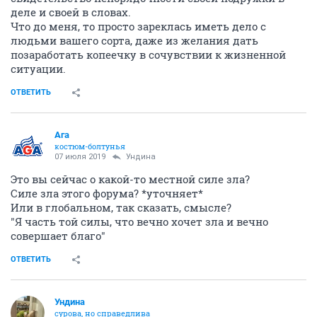
Ну так-то я надеялась, что здесь все в курсе о силе,
которая вечно хочет зла и вечно творит добро : ) и о
ее альтер эго. Ан нет... оказалось, не все : ))
ОТВЕТИТЬ
кот ф пальто
забанен
07 июля 2019
Кью
чот ̶ш̶а̶л̶ь̶е̶ ̶к̶а̶р̶л̶о̶т̶т̶ы̶
колье шарлотты вспомнилось. и его (колье)
деформации. то оно турмалиновое, то изумрудное, а
на самом деле - авантюрин. синтЭтический. сто
рублей за ведро цена ему
ОТВЕТИТЬ
СЕЙЧАС ЧИТАЮТ
Майдан, v2.0 (часть 2)