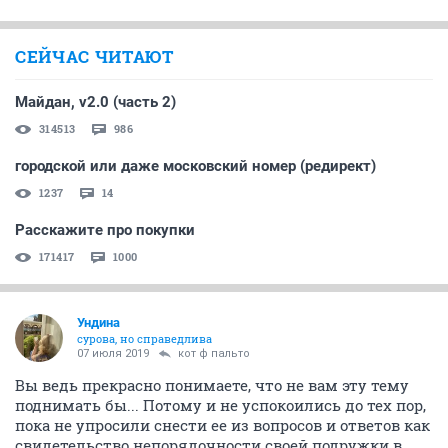
morgenmuffel
07 июля 2019
Ундинa
А Вы подозреваете, что Соболев не всегда хочет для
Вас хорошего? Действительно, весомый нюанс. ))
А так-то правда у каждого своя, это понятно. Главное,
свою правду не считать истиной.
ОТВЕТИТЬ
Мишель
Эмпат
07 июля 2019
Sobolev
Все войны на свете начинались с того, что кому-то
хотелось хорошего. Хорошую жену у соседа, хороших
земель по-соседству, хорошей нефти...
ОТВЕТИТЬ
Ундинa
сурова, но справедлива
07 июля 2019
Sobolev