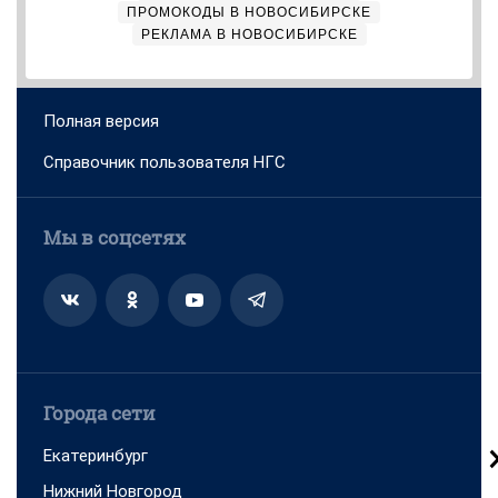
Адрес редакции: 630099, Россия, Новосибирск, ул. Ленина,
д. 12, 6 этаж, телефон 8 (383) 212-52-52, 8 (923) 157-00-00
(круглосуточно)
Электронный адрес редакции:
ngs@shkulev.ru
Контактные данные для Роскомнадзора и
государственных органов:
juristnsk@shkulev.ru
Техподдержка:
help@shkulev.ru
, 8 (800) 200-03-83 (доб.3)
Разработка — ООО «Интернет Технологии»