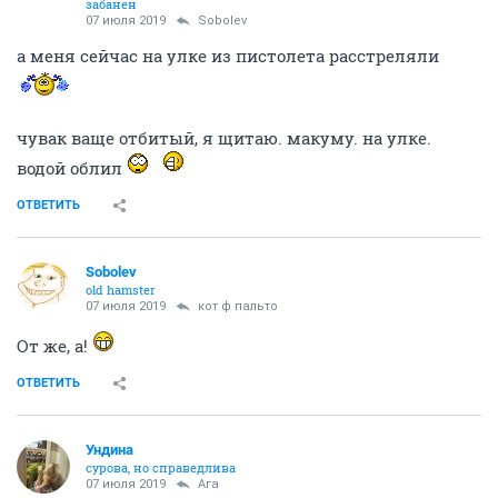
кот ф пальто
забанен
07 июля 2019
Кью
пока не упросили снести ее из вопросов
чего?
каво я там упросил? можно подробней?
ато и правда, чот там наделал, а сам нифкурсе
ОТВЕТИТЬ
Sobolev
old hamster
07 июля 2019
Ундинa
Зло и добро категории странные. Абсолютно
оценочные.
В формате форума и подавно.
Всяк себя считает правым, вот хоть вас возьми, хоть
меня.
Вобщем, неинтересно это.