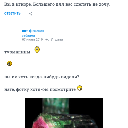
кот ф пальто
забанен
07 июля 2019
Ундинa
когда (и если)
анна
надумает запилить тут кнопку
"игнор", вы будете первая и единственная, на кого я
нажму. ну + гургены, оберманы и прочие ваши
приятели
ОТВЕТИТЬ
Ундинa
сурова, но справедлива
07 июля 2019
кот ф пальто
В путь. Вы у меня в черном списке еще с времен той
позорной для вас истории.
ОТВЕТИТЬ