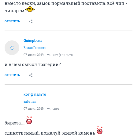
и что там с тем колье случилось-то? про "самые
красивые ноги" знаем, а с колье что?
ОТВЕТИТЬ
кот ф пальто
забанен
07 июля 2019
GuimpLena
да то-же, что и с ногами.
фальшивка
ОТВЕТИТЬ
GuimpLena
G
Белая Госпожа
07 июля 2019
кот ф пальто
так колье-то отремонтировала некта?
ОТВЕТИТЬ