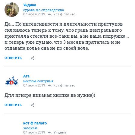
ОТВЕТИТЬ
Мишель
Эмпат
07 июля 2019
кот ф пальто
А что это за Кармаль? Бабрак Кармаль? Он вроде
умер давно. А ты его до сих пор в игноре держишь.
ОТВЕТИТЬ
кот ф пальто
забанен
07 июля 2019
Кью
и да. я не в игноре. зырьте на стрелочку