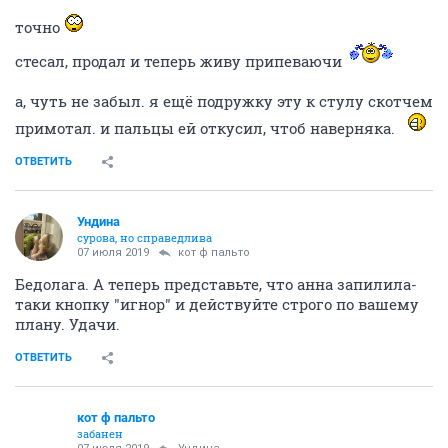
ОТВЕТИТЬ
кот ф пальто
забанен
07 июля 2019
Мишель
да единственный из четырёх неадвокатов, который
мне в личку нахамить пытался.
а проще - клон обера. забей, нет его больше
ОТВЕТИТЬ
Ундинa
сурова, но справедлива
07 июля 2019
кот ф пальто
Да... По интенсивности и длительности приступов
склоняюсь теперь к тому, что грань центрального