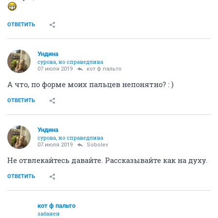
получается. Работодатель имеет свою цель и
движется к ней весьма успешно. Выглядит именно
так.
ОТВЕТИТЬ
Ундинa
сурова, но справедлива
07 июля 2019
Sobolev
Вы-то за идею, за деньги или как галерные рабы?
Или еще и приплачиваете за удовольствие
доминировать? : ))
ОТВЕТИТЬ
кот ф пальто
забанен
07 июля 2019
Ундинa
доминировать для вас удовольствие?
ОТВЕТИТЬ