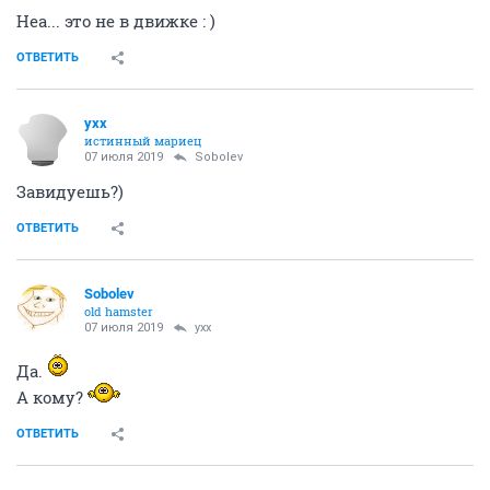
Лучше о традициях поговорить. Вот Вы, положим,
мокрая уже в честь традиции?
ОТВЕТИТЬ
Ага
костюм-болтунья
07 июля 2019
Ундинa
Ой, не скажите!!
Подчас мне кажется, что тут, в движке форума - и
правда что-то такое поселилось.
Причем давно)
ОТВЕТИТЬ
кот ф пальто
забанен
07 июля 2019
Sobolev
а меня сейчас на улке из пистолета расстреляли