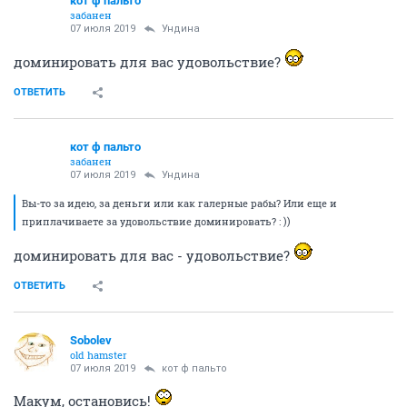
он её обучал, что стрелять в людей совсем не
страшно.
а тут я подвернулся
ОТВЕТИТЬ
Сифон
old hamster
07 июля 2019
Sobolev
воистину
чистый пример деятельной дурости, бедный их
работодатель
ОТВЕТИТЬ
Sobolev
old hamster
07 июля 2019
Сифон
Есть ощущение, что платят как раз за то, что и