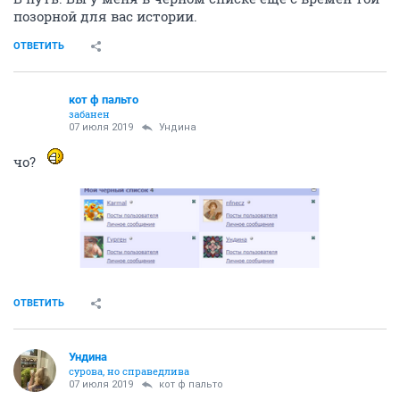
Ундинa
сурова, но справедлива
07 июля 2019
кот ф пальто
А что, по форме моих пальцев непонятно? : )
ОТВЕТИТЬ
Ундинa
сурова, но справедлива
07 июля 2019
Sobolev
Не отвлекайтесь давайте. Рассказывайте как на духу.
ОТВЕТИТЬ
кот ф пальто
забанен
07 июля 2019
Sobolev
всё- всё, астановился. пойду гештальт один завершу
тогда
ОТВЕТИТЬ