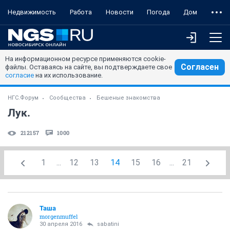
Недвижимость
Работа
Новости
Погода
Дом
На информационном ресурсе применяются cookie-
Согласен
файлы. Оставаясь на сайте, вы подтверждаете свое
согласие
на их использование.
НГС.Форум
Сообщества
Бешеные знакомства
Лук.
212157
1000
1
...
12
13
14
15
16
...
21
Таша
morgenmuffel
30 апреля 2016
sabatini