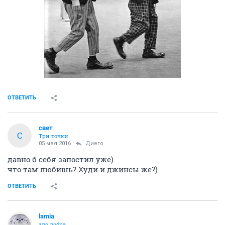
ОТВЕТИТЬ
свет
С
Три точки
05 мая 2016
Диего
давно б себя запостил уже)
что там любишь? Худи и джинсы же?)
ОТВЕТИТЬ
lamia
зло добра