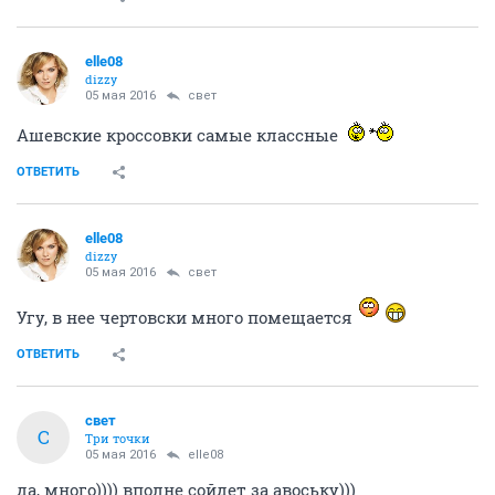
elle08
dizzy
05 мая 2016
свет
Ашевские кроссовки самые классные
ОТВЕТИТЬ
elle08
dizzy
05 мая 2016
свет
Угу, в нее чертовски много помещается
ОТВЕТИТЬ
свет
С
Три точки
05 мая 2016
elle08
да, много)))) вполне сойдет за авоську)))