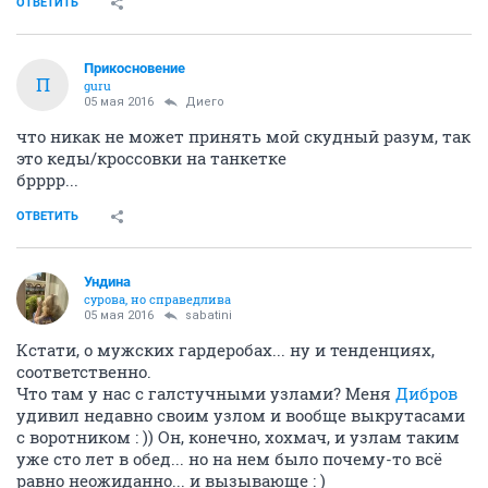
ОТВЕТИТЬ
Прикосновение
П
guru
05 мая 2016
Диего
что никак не может принять мой скудный разум, так
это кеды/кроссовки на танкетке
брррр...
ОТВЕТИТЬ
Ундинa
сурова, но справедлива
05 мая 2016
sabatini
Кстати, о мужских гардеробах... ну и тенденциях,
соответственно.
Что там у нас с галстучными узлами? Меня
Дибров
удивил недавно своим узлом и вообще выкрутасами
с воротником : )) Он, конечно, хохмач, и узлам таким
уже сто лет в обед... но на нем было почему-то всё
равно неожиданно... и вызывающе : )