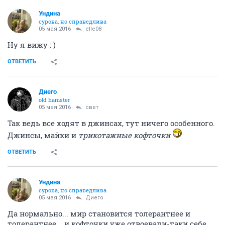
Ундинa
сурова, но справедлива
05 мая 2016
elle08
Ну я вижу : )
ОТВЕТИТЬ
Диего
old hamster
05 мая 2016
свет
Так ведь все ходят в джинсах, тут ничего особенного.
Джинсы, майки и
трикотажные кофточки
ОТВЕТИТЬ
Ундинa
сурова, но справедлива
05 мая 2016
Диего
Да нормально... мир становится толерантнее и
толерантнее... и кофточки уже отвоевали-таки себе