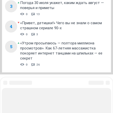
Погода 30 июля укажет, каким ждать август —
3
поверья и приметы
0
13
«Привет, детишки!» Чего вы не знали о самом
4
страшном сериале 90-х
0
3
«Утром просыпаюсь — полтора миллиона
5
просмотров». Как 67-летняя массажистка
покоряет интернет танцами на шпильках — ее
секрет
0
26
ЗНАКОМСТВА В НОВОСИБИРСКЕ
ПОГОДА В НОВОСИБИРСКЕ
ПРОБКИ В НОВОСИБИРСКЕ
ФОРУМЫ В НОВОСИБИРСКЕ
ТЕЛЕПРОГРАММА В НОВОСИБИРСКЕ