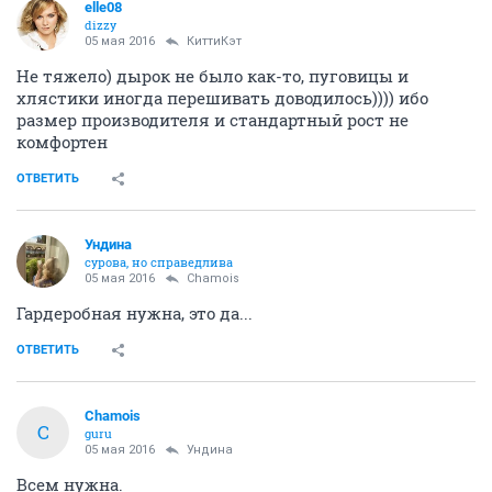
elle08
dizzy
05 мая 2016
КиттиКэт
Не тяжело) дырок не было как-то, пуговицы и
хлястики иногда перешивать доводилось)))) ибо
размер производителя и стандартный рост не
комфортен
ОТВЕТИТЬ
Ундинa
сурова, но справедлива
05 мая 2016
Chamois
Гардеробная нужна, это да...
ОТВЕТИТЬ
Chamois
C
guru
05 мая 2016
Ундинa
Всем нужна.