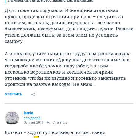
углублений, где всё расставлено, как в фильмах.
Да, я тоже так подумала. И женщина отдельная
нужна, вроде как стряпчий при царе – следить за
платьем, штопать, дезинфицировать - все равно
бывает моль, насекомые, да и гладить нужно. Разные
утюги должны быть, за всем этим не уследить
самому.
А я помню, учительница по труду нам рассказывала,
что молодой женщине/девушке достаточно иметь в
гардеробе две блузочки, пару юбок, а к ним –
несколько воротничков и косыночек неярких
оттенков, чтобы их изящно и косенько закалывать
брошкой на разные выходы. Не знаю...
ОТВЕТИТЬ
lamia
зло добра
05 мая 2016
Chamois
Вот-вот - ходят тут всякие, а потом ложки