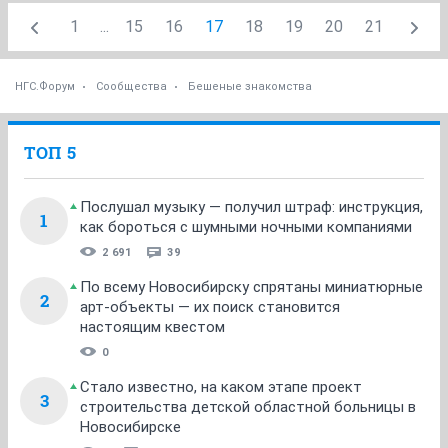
1
...
15
16
17
18
19
20
21
НГС.Форум
Сообщества
Бешеные знакомства
ТОП 5
Послушал музыку — получил штраф: инструкция,
1
как бороться с шумными ночными компаниями
2 691
39
По всему Новосибирску спрятаны миниатюрные
2
арт-объекты — их поиск становится
настоящим квестом
0
Стало известно, на каком этапе проект
3
строительства детской областной больницы в
Новосибирске