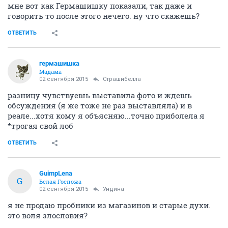
мне вот как Гермашишку показали, так даже и
говорить то после этого нечего. ну что скажешь?
ОТВЕТИТЬ
гермашишка
Мадама
02 сентября 2015
Страшибелла
разницу чувствуешь выставила фото и ждешь
обсуждения (я же тоже не раз выставляла) и в
реале...хотя кому я объясняю...точно приболела я
*трогая свой лоб
ОТВЕТИТЬ
GuimpLena
G
Белая Госпожа
02 сентября 2015
Ундинa
я не продаю пробники из магазинов и старые духи.
это воля злословия?