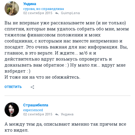
Ундинa
сурова, но справедлива
02 сентября 2015
GuimpLena
Вы не впервые уже рассказываете мне (и не только)
сплетни, которые вам удалось собрать обо мне, моем
тяжелом финансовом положении и моих
сообщниках, с которыми нас вместе непременно и
посадят. Это очень важная для нас информация. Вы,
главное, в это верьте. И ждите... м/б я и
действительно вдруг возьмусь опровергать и
доказывать вам обратное : ) Ну мало ли... вдруг мне
взбредет : )
И тоже ни на что не обижайтесь.
ОТВЕТИТЬ
Страшибелла
experienced
02 сентября 2015
Ундинa
А между тем да, описывают именно так причем все
кто видел.