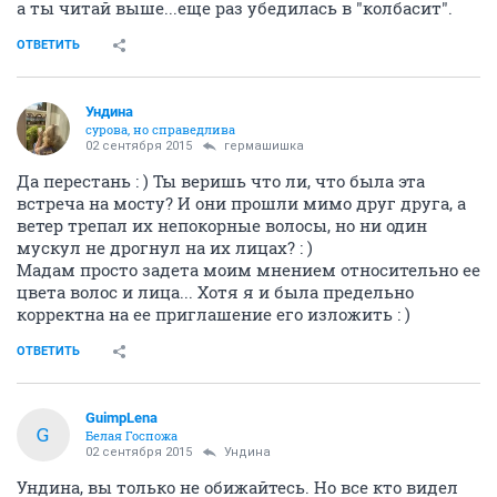
а ты читай выше...еще раз убедилась в "колбасит".
ОТВЕТИТЬ
Ундинa
сурова, но справедлива
02 сентября 2015
гермашишка
Да перестань : ) Ты веришь что ли, что была эта
встреча на мосту? И они прошли мимо друг друга, а
ветер трепал их непокорные волосы, но ни один
мускул не дрогнул на их лицах? : )
Мадам просто задета моим мнением относительно ее
цвета волос и лица... Хотя я и была предельно
корректна на ее приглашение его изложить : )
ОТВЕТИТЬ
GuimpLena
G
Белая Госпожа
02 сентября 2015
Ундинa
Ундина, вы только не обижайтесь. Но все кто видел