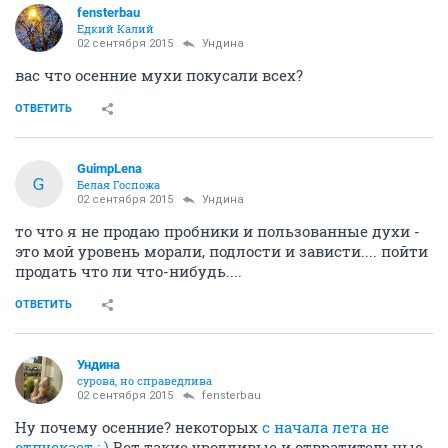
fensterbau
Едкий Калий
02 сентября 2015
Ундинa
вас что осенние мухи покусали всех?
ОТВЕТИТЬ
GuimpLena
G
Белая Госпожа
02 сентября 2015
Ундинa
то что я не продаю пробники и пользованные духи -
это мой уровень морали, подлости и зависти.... пойти
продать что ли что-нибудь....
ОТВЕТИТЬ
Ундинa
сурова, но справедлива
02 сентября 2015
fensterbau
Ну почему осенние? некоторых
с начала лета не
отпускает : )
Вот такие уродливые и отвратительные