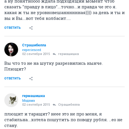
а ну понятноооо ждала подходящий момент чтоб
сказать "правду в лицо"...точно...и правда че это я.
какая ж ты не уровновешанннннная)))) за день и ты и
вы и Вы...вот тебя колбасит....
ОТВЕТИТЬ
Страшибелла
experienced
02 сентября 2015
гермашишка
Вы что то не на шутку разрезвились нынче.
Плющит?
ОТВЕТИТЬ
гермашишка
Мадама
02 сентября 2015
Страшибелла
плющит и таращит? неее это не про меня, я
стабильна...хотела пошутить по поводу рубля. ..ео не
стану.