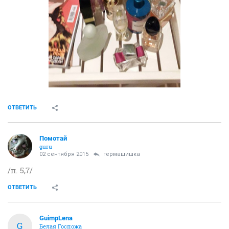
ОТВЕТИТЬ
Помотай
guru
02 сентября 2015
гермашишка
/п. 5,7/
ОТВЕТИТЬ
GuimpLena
G
Белая Госпожа