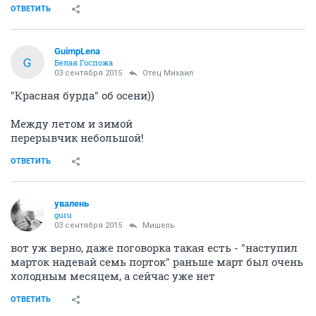
ОТВЕТИТЬ
GuimpLena
G
Белая Госпожа
03 сентября 2015
Отец Михаил
"Красная бурда" об осени))
Между летом и зимой
перерывчик небольшой!
ОТВЕТИТЬ
увалень
guru
03 сентября 2015
Мишель
вот уж верно, даже поговорка такая есть - "наступил
марток надевай семь порток" раньше март был очень
холодным месяцем, а сейчас уже нет
ОТВЕТИТЬ