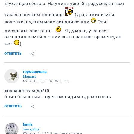
Я уже щас сбегаю. На улице уже 18 градусов, а я вся
такая, в легком платьице
(ура, зажили мои
коленки, ну, в смысле синяки сошли
Эти
лисапеды, знаете ли
Я думала, уже все -
закончился мой летний сезон раньше времени, ан
нет
).
ОТВЕТИТЬ
гермашишка
Мадама
03 сентября 2015
lamia
холодает там да? (((
блин блинский....ну чтож сидим ждемс осень.
ОТВЕТИТЬ
lamia
зло добра
03 сентября 2015
гермашишка