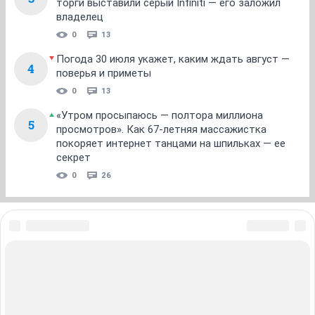
торги выставили серый Infiniti — его заложил
владелец
0
13
Погода 30 июля укажет, каким ждать август —
4
поверья и приметы
0
13
«Утром просыпаюсь — полтора миллиона
5
просмотров». Как 67-летняя массажистка
покоряет интернет танцами на шпильках — ее
секрет
0
26
ЗНАКОМСТВА В НОВОСИБИРСКЕ
ПОГОДА В НОВОСИБИРСКЕ
ПРОБКИ В НОВОСИБИРСКЕ
ФОРУМЫ В НОВОСИБИРСКЕ
ТЕЛЕПРОГРАММА В НОВОСИБИРСКЕ
АФИША В НОВОСИБИРСКЕ
ГОРОСКОП