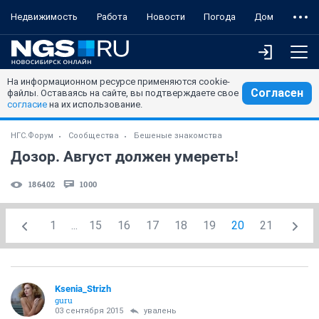
Недвижимость
Работа
Новости
Погода
Дом
На информационном ресурсе применяются cookie-
Согласен
файлы. Оставаясь на сайте, вы подтверждаете свое
согласие
на их использование.
НГС.Форум
Сообщества
Бешеные знакомства
Дозор. Август должен умереть!
186402
1000
1
...
15
16
17
18
19
20
21
Ksenia_Strizh
guru
03 сентября 2015
увалень