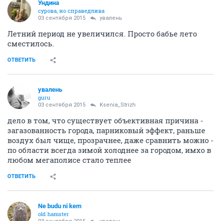
Ундинa
сурова, но справедлива
03 сентября 2015
увалень
Летний период не увеличился. Просто бабье лето
сместилось.
ОТВЕТИТЬ
увалень
guru
03 сентября 2015
Ksenia_Strizh
дело в том, что существует объективная причина -
загазованность города, парниковый эффект, раньше
воздух был чище, прозрачнее, даже сравнить можно -
по области всегда зимой холоднее за городом, имхо в
любом мегаполисе стало теплее
ОТВЕТИТЬ
Ne budu ni kem
old hamster