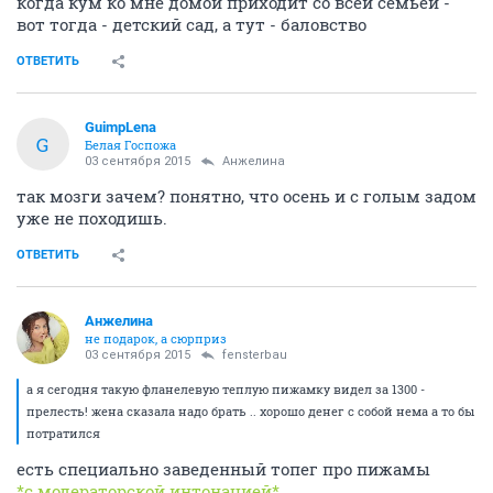
когда кум ко мне домой приходит со всей семьей -
вот тогда - детский сад, а тут - баловство
ОТВЕТИТЬ
GuimpLena
G
Белая Госпожа
03 сентября 2015
Aнжелина
так мозги зачем? понятно, что осень и с голым задом
уже не походишь.
ОТВЕТИТЬ
Aнжелина
не подарок, а сюрприз
03 сентября 2015
fensterbau
а я сегодня такую фланелевую теплую пижамку видел за 1300 -
прелесть! жена сказала надо брать .. хорошо денег с собой нема а то бы
потратился
есть специально заведенный топег про пижамы
*с модераторской интонацией*