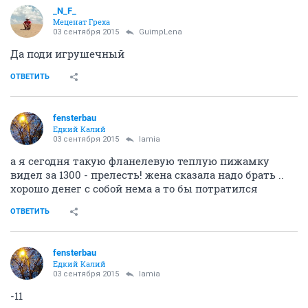
_N_F_
Меценат Греха
03 сентября 2015
GuimpLena
Да поди игрушечный
ОТВЕТИТЬ
fensterbau
Едкий Калий
03 сентября 2015
lamia
а я сегодня такую фланелевую теплую пижамку
видел за 1300 - прелесть! жена сказала надо брать ..
хорошо денег с собой нема а то бы потратился
ОТВЕТИТЬ
fensterbau
Едкий Калий
03 сентября 2015
lamia
-11