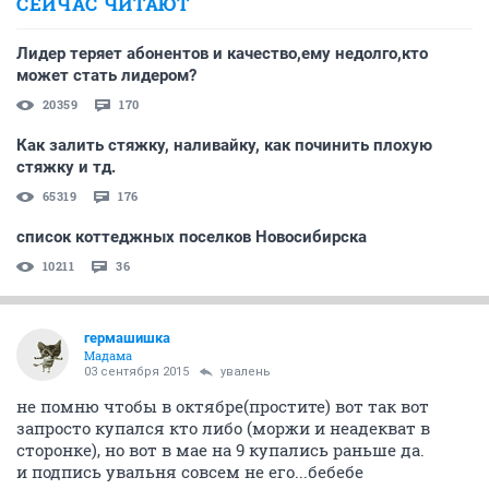
СЕЙЧАС ЧИТАЮТ
Лидер теряет абонентов и качество,ему недолго,кто
может стать лидером?
20359
170
Как залить стяжку, наливайку, как починить плохую
стяжку и тд.
65319
176
список коттеджных поселков Новосибирска
10211
36
гермашишка
Мадама
03 сентября 2015
увалень
не помню чтобы в октябре(простите) вот так вот
запросто купался кто либо (моржи и неадекват в
сторонке), но вот в мае на 9 купались раньше да.
и подпись увальня совсем не его...бебебе