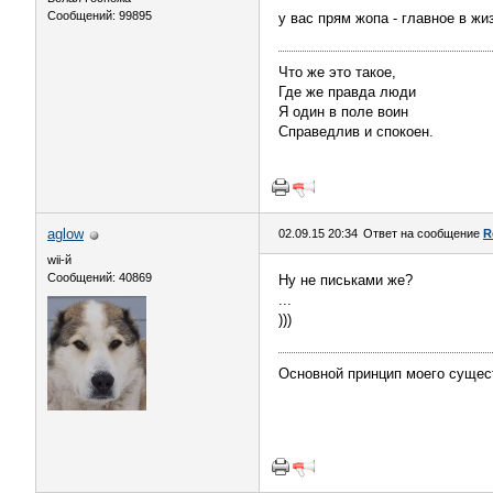
Сообщений: 99895
у вас прям жопа - главное в жиз
Что же это такое,
Где же правда люди
Я один в поле воин
Справедлив и спокоен.
aglow
02.09.15 20:34
Ответ на сообщение
R
wii-й
Сообщений: 40869
Ну не письками же?
...
)))
Основной принцип моего сущес