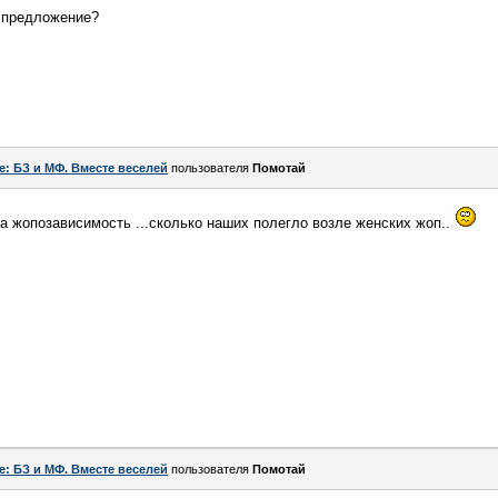
е предложение?
e: БЗ и МФ. Вместе веселей
пользователя
Помотай
та жопозависимость ...сколько наших полегло возле женских жоп..
e: БЗ и МФ. Вместе веселей
пользователя
Помотай