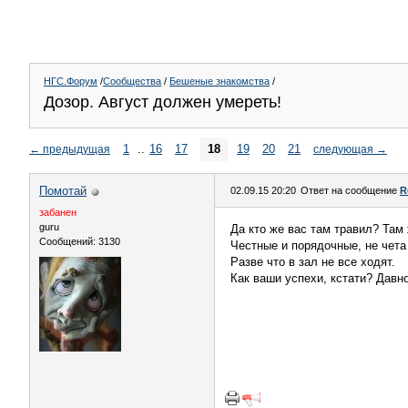
НГС.Форум
/
Сообщества
/
Бешеные знакомства
/
Дозор. Август должен умереть!
1
..
16
17
18
19
20
21
←
предыдущая
следующая
→
Помотай
02.09.15 20:20
Ответ на сообщение
R
забанен
guru
Да кто же вас там травил? Та
Сообщений: 3130
Честные и порядочные, не чета
Разве что в зал не все ходят.
Как ваши успехи, кстати? Давно