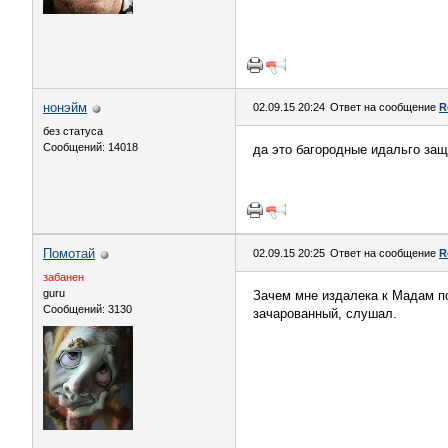
нонэйм
02.09.15 20:24
Ответ на сообщение
R
без статуса
Сообщений: 14018
да это багородные идальго за
Помотай
02.09.15 20:25
Ответ на сообщение
R
забанен
guru
Зачем мне издалека к Мадам по
Сообщений: 3130
зачарованный, слушал.