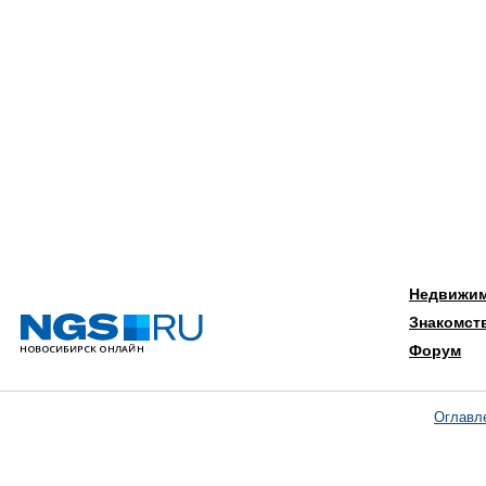
Недвижи
Знакомст
Форум
Оглавл