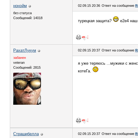
нонэйм
02.09.15 20:36
Ответ на сообщение
R
без статуса
Сообщений: 14018
турецкая защита?
е2е4 наш 
РахатЛукум
02.09.15 20:37
Ответ на сообщение
R
забанен
veteran
я уже теряюсь ...мужики с жен
Сообщений: 2815
котеГа.
Страшибелла
02.09.15 20:37
Ответ на сообщение
R