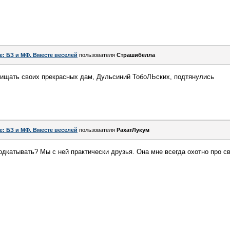
e: БЗ и МФ. Вместе веселей
пользователя
Страшибелла
щищать своих прекрасных дам, Дульсиний ТобоЛЬских, подтянулись
e: БЗ и МФ. Вместе веселей
пользователя
РахатЛукум
дкатывать? Мы с ней практически друзья. Она мне всегда охотно про св