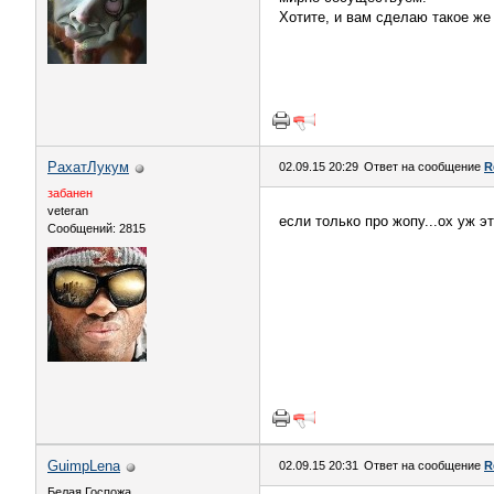
Хотите, и вам сделаю такое ж
РахатЛукум
02.09.15 20:29
Ответ на сообщение
R
забанен
veteran
если только про жопу...ох уж э
Сообщений: 2815
GuimpLena
02.09.15 20:31
Ответ на сообщение
R
Белая Госпожа