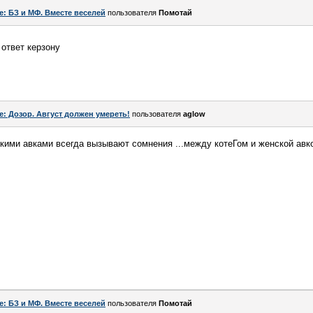
e: БЗ и МФ. Вместе веселей
пользователя
Помотай
ответ керзону
e: Дозор. Август должен умереть!
пользователя
aglow
скими авками всегда вызывают сомнения ...между котеГом и женской авк
e: БЗ и МФ. Вместе веселей
пользователя
Помотай