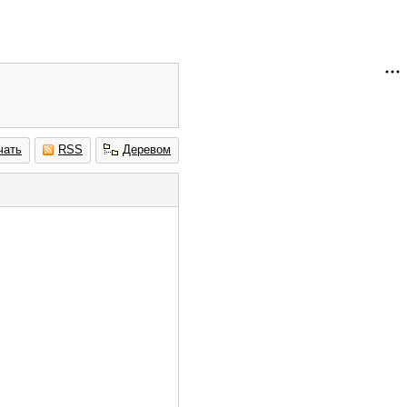
чать
RSS
Деревом