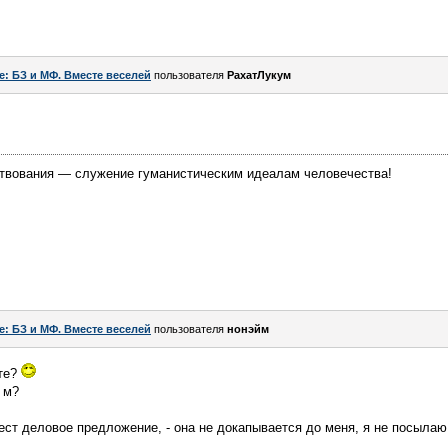
e: БЗ и МФ. Вместе веселей
пользователя
РахатЛукум
твования — служение гуманистическим идеалам человечества!
e: БЗ и МФ. Вместе веселей
пользователя
нонэйм
ете?
 м?
т деловое предложение, - она не докапывается до меня, я не посылаю 