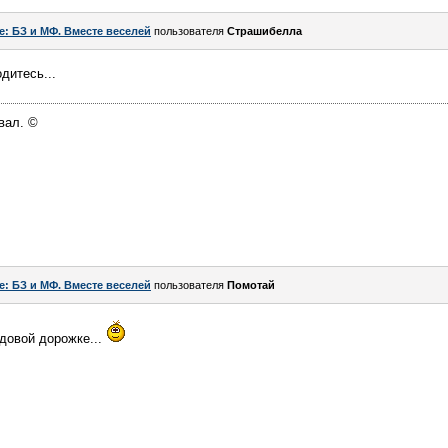
e: БЗ и МФ. Вместе веселей
пользователя
Страшибелла
дитесь...
вал. ©
e: БЗ и МФ. Вместе веселей
пользователя
Помотай
довой дорожке...