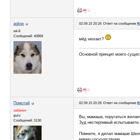
aglow
02.09.15 20:26
Ответ на сообщение
R
wii-й
Сообщений: 40869
мёд нюхает?
Основной принцип моего сущес
Помотай
02.09.15 20:28
Ответ на сообщение
R
забанен
guru
Вы, мамаша, поругаться жела
Сообщений: 3130
Зуд нестерпимый испытываете,
Помните, я делал мамаше Шелес
мирно сосуществуем.