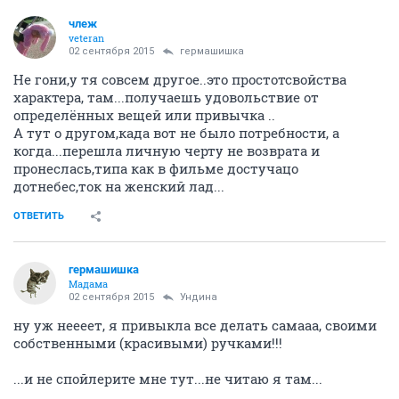
члеж
veteran
02 сентября 2015
гермашишка
Не гони,у тя совсем другое..это простотсвойства
характера, там...получаешь удовольствие от
определённых вещей или привычка ..
А тут о другом,када вот не было потребности, а
когда...перешла личную черту не возврата и
пронеслась,типа как в фильме достучацо
дотнебес,ток на женский лад...
ОТВЕТИТЬ
гермашишка
Мадама
02 сентября 2015
Ундинa
ну уж неееет, я привыкла все делать самааа, своими
собственными (красивыми) ручками!!!
...и не спойлерите мне тут...не читаю я там...