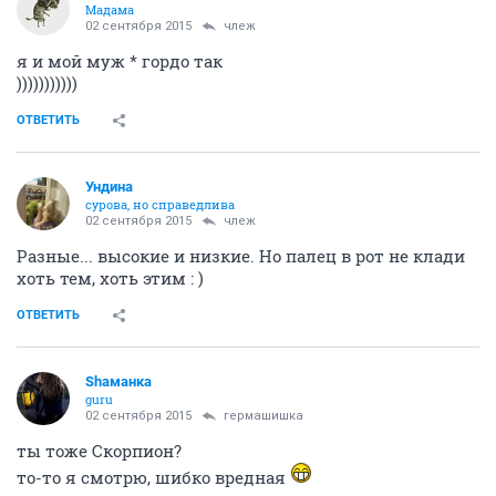
Мадама
02 сентября 2015
члеж
я и мой муж * гордо так
)))))))))))
ОТВЕТИТЬ
Ундинa
сурова, но справедлива
02 сентября 2015
члеж
Разные... высокие и низкие. Но палец в рот не клади
хоть тем, хоть этим : )
ОТВЕТИТЬ
Shаманка
guru
02 сентября 2015
гермашишка
ты тоже Скорпион?
то-то я смотрю, шибко вредная