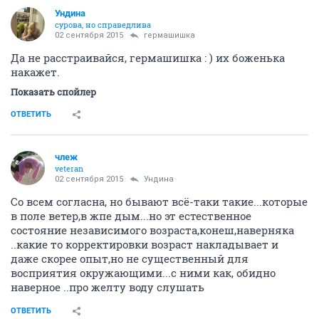
Ундинa
сурова, но справедлива
02 сентября 2015
гермашишка
Да не расстраивайся, гермашишка : ) их боженька
накажет.
Показать спойлер
ОТВЕТИТЬ
члеж
veteran
02 сентября 2015
Ундинa
Со всем согласна, но бывают всё-таки такие...которые
в поле ветер,в жпе дым...но эт естественное
состояние независимого возраста,конеш,наверняка
..какие то корректировки возраст накладывает и
даже скорее опыт,но не существенный для
восприятия окружающими...с ними как, обидно
наверное ..про желту воду слушать
ОТВЕТИТЬ