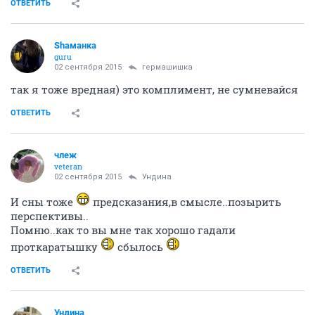
ОТВЕТИТЬ
Shаманка
guru
02 сентября 2015
гермашишка
так я тоже вредная) это комплимент, не сумневайся
ОТВЕТИТЬ
члеж
veteran
02 сентября 2015
Ундинa
И сны тоже
предсказания,в смысле..позырить
перспективы..
Помню..как то вы мне так хорошо гадали
проткаратышку
сбылось
ОТВЕТИТЬ
Ундинa