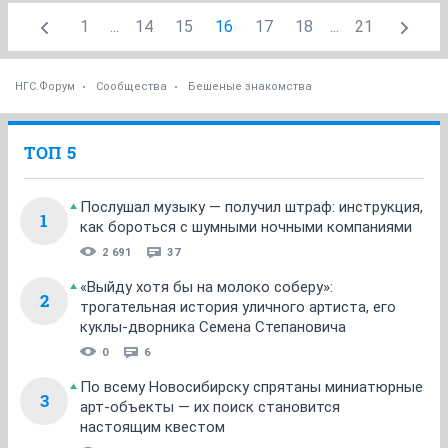
1
...
14
15
16
17
18
...
21
НГС.Форум
Сообщества
Бешеные знакомства
ТОП 5
Послушал музыку — получил штраф: инструкция,
1
как бороться с шумными ночными компаниями
2 691
37
«Выйду хотя бы на молоко соберу»:
2
трогательная история уличного артиста, его
куклы-дворника Семена Степановича
0
6
По всему Новосибирску спрятаны миниатюрные
3
арт-объекты — их поиск становится
настоящим квестом