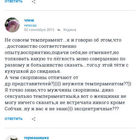
ОТВЕТИТЬ
члеж
veteran
02 сентября 2015
Ундинa
Не совсем темперамент...я и говорю об этом,что
..достоинство соответственно
опыту,восприятию,подачи себя,не отменяет,но
толковать какую то лёгкость моно совершенно по
разному и большинство сказать...того,у этой тёти с
кукушкой до свиданья.
А чем скорпионы отличают от
др.представителей?))))) неужели темпераментом??))
Я точно знаю,что мужчины скорпионы..дико
сексуально темпераментный,а вот о женщинах не
могу ничего сказать,я не встречала никого кроме
Собчак..ну и вас я не знаю))) эксцентричные???
ОТВЕТИТЬ
гермашишка