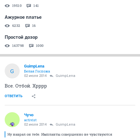
19510
141
Ажурное платье
6232
16
Простой дозор
143798
1000
GuimpLena
G
Белая Госпожа
02 июля 2014
GuimpLena
Все. Отбой. Хрррр
ОТВЕТИТЬ
Чучо
activist
02 июля 2014
GuimpLena
Ну наврал он тебе. Импланты совершенно не чувствуются