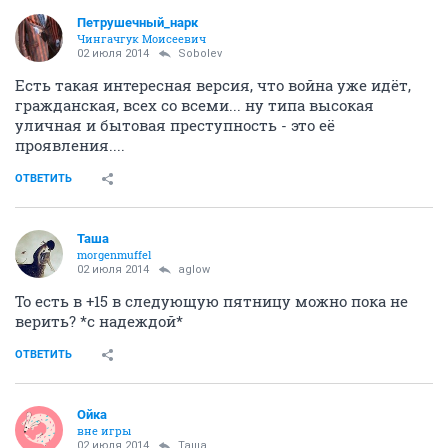
Петрушечный_нарк
Чингачгук Моисеевич
02 июля 2014
Sobolev
Есть такая интересная версия, что война уже идёт,
гражданская, всех со всеми... ну типа высокая
уличная и бытовая преступность - это её
проявления....
ОТВЕТИТЬ
Таша
morgenmuffel
02 июля 2014
aglow
То есть в +15 в следующую пятницу можно пока не
верить? *с надеждой*
ОТВЕТИТЬ
Ойка
вне игры
02 июля 2014
Таша