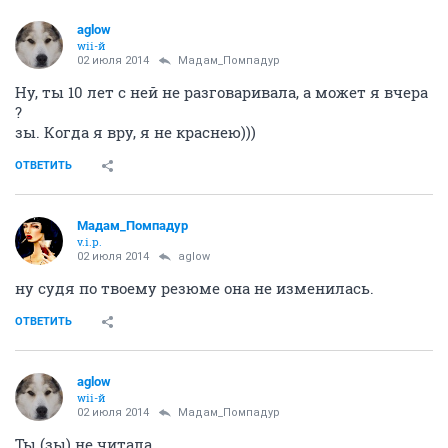
aglow
wii-й
02 июля 2014
Мадам_Помпадур
Ну, ты 10 лет с ней не разговаривала, а может я вчера
?
зы. Когда я вру, я не краснею)))
ОТВЕТИТЬ
Мадам_Помпадур
v.i.p.
02 июля 2014
aglow
ну судя по твоему резюме она не изменилась.
ОТВЕТИТЬ
aglow
wii-й
02 июля 2014
Мадам_Помпадур
Ты (зы) не читала...