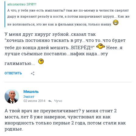
абсолютно ЗРЯ!!!!
А что, у тебя уже есть импланты? там же по-моему в челюсти сверлят
дыру и нарезают резьбу в кости, а потом вворачивают шуруп... Как же
не волноваться, это же как в фильмах ужасов, только наяву.
У меня друг хирург зубной..сказал так
"хочешь постоянно таскать в рту...что то..что будет
тебе до конца дней мешать..ВПЕРЁД!!"
Неее..я
лучше съёмные поставлю...нафик нада...эту
галиматью...
ОТВЕТИТЬ
Мишель
Эмпат
02 июля 2014
Чучо
А твой врач не преувеличивает? у меня стоит 2
моста, лет 8 уже наверное, чувствовал их как
инородность только первые 2 года, потом стали как
родные.