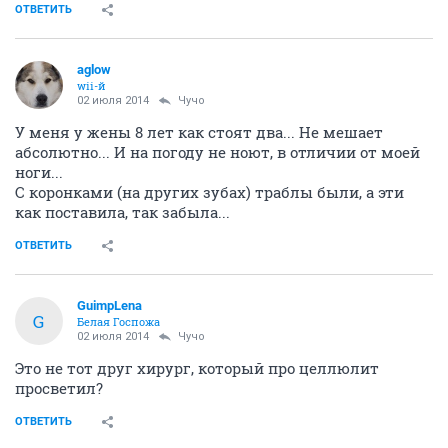
ОТВЕТИТЬ
aglow
wii-й
02 июля 2014
Чучо
У меня у жены 8 лет как стоят два... Не мешает
абсолютно... И на погоду не ноют, в отличии от моей
ноги...
С коронками (на других зубах) траблы были, а эти
как поставила, так забыла...
ОТВЕТИТЬ
GuimpLena
G
Белая Госпожа
02 июля 2014
Чучо
Это не тот друг хирург, который про целлюлит
просветил?
ОТВЕТИТЬ