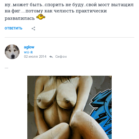
ну..может быть..спорить не буду..свой мост вытащил
на фиг....потому как челюсть практически
развалилась
ОТВЕТИТЬ
aglow
wii-й
02 июля 2014
Сифон
...