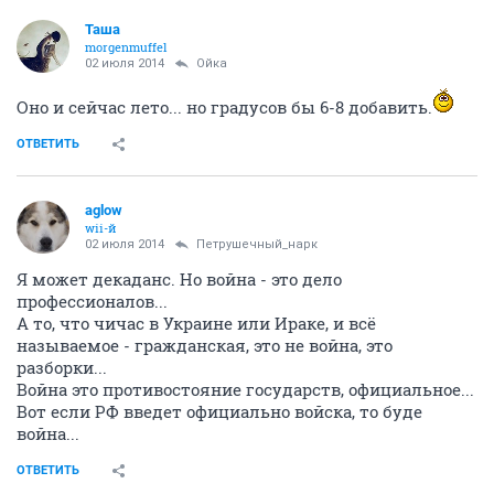
Таша
morgenmuffel
02 июля 2014
Ойка
Оно и сейчас лето... но градусов бы 6-8 добавить.
ОТВЕТИТЬ
aglow
wii-й
02 июля 2014
Петрушечный_нарк
Я может декаданс. Но война - это дело
профессионалов...
А то, что чичас в Украине или Ираке, и всё
называемое - гражданская, это не война, это
разборки...
Война это противостояние государств, официальное...
Вот если РФ введет официально войска, то буде
война...
ОТВЕТИТЬ