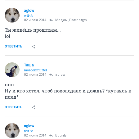
aglow
wii-й
02 июля 2014
Мадам_Помпадур
Ты живёшь прошлым...
lol
ОТВЕТИТЬ
Таша
morgenmuffel
02 июля 2014
aglow
нпп
Ну и кто хотел, чтоб похолодало и дождь? *кутаясь в
плед*
ОТВЕТИТЬ
aglow
wii-й
02 июля 2014
Bounty