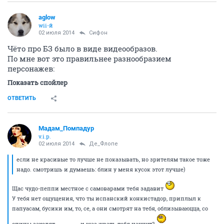
aglow
wii-й
02 июля 2014
Сифон
Чёто про БЗ было в виде видеообразов.
По мне вот это правильнее разнообразием
персонажев:
Показать спойлер
ОТВЕТИТЬ
Мадам_Помпадур
v.i.p.
02 июля 2014
Де_Флопе
если не красивые то лучше не показывать, но зрителям такое тоже
надо. смотришь и думаешь: блин у меня кусок этот лучше)
Щас чудо-пеппи местное с самоварами тебя задавит
У тебя нет ощущения, что ты испанский конкистадор, приплыл к
папуасам, бусики им, то, се, а они смотрят на тебя, облизываюцца, со
спины заходят ............... и щаз жрать тебя начнут?