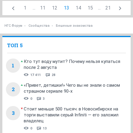
1
...
11
12
13
14
15
...
21
НГС.Форум
Сообщества
Бешеные знакомства
ТОП 5
Кто тут воду мутит? Почему нельзя купаться
1
после 2 августа
17 411
28
«Привет, детишки!» Чего вы не знали о самом
2
страшном сериале 90-х
0
3
Стоит меньше 500 тысяч: в Новосибирске на
3
торги выставили серый Infiniti — его заложил
владелец
0
13