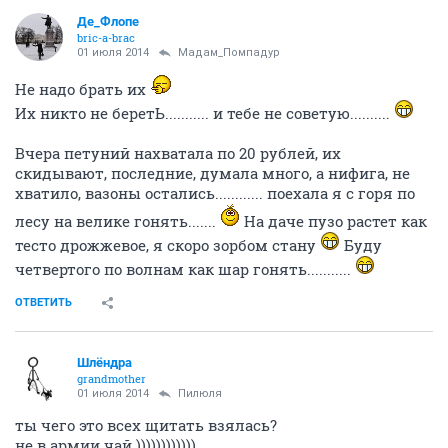
Де_Флопе
bric-a-brac
01 июля 2014
Мадам_Помпадур
Не надо брать их
Их никто не беретЬ........... и тебе не советую..........
Вчера петуний нахватала по 20 рублей, их
скидывают, последние, думала много, а нифига, не
хватило, вазоны остались............ поехала я с горя по
лесу на велике гонять.......
На даче пузо растет как
тесто дрожжевое, я скоро зорбом стану
Буду
четвертого по волнам как шар гонять...........
ОТВЕТИТЬ
Шлёндра
grandmother
01 июля 2014
Пилюля
ты чего это всех щитать взялась?
не в армии чай ))))))))))))