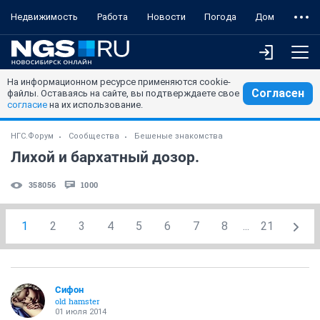
Недвижимость
Работа
Новости
Погода
Дом
На информационном ресурсе применяются cookie-
Согласен
файлы. Оставаясь на сайте, вы подтверждаете свое
согласие
на их использование.
НГС.Форум
Сообщества
Бешеные знакомства
Лихой и бархатный дозор.
358056
1000
1
2
3
4
5
6
7
8
...
21
Сифон
old hamster
01 июля 2014