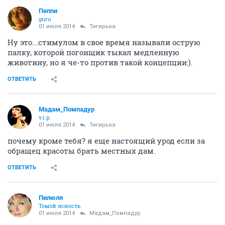
Пeппи
guru
01 июля 2014
Тигирька
Ну это...стимулом в свое время называли острую
палку, которой погонщик тыкал медленную
животину, но я че-то против такой концепции:).
ОТВЕТИТЬ
Мадам_Помпадур
v.i.p.
01 июля 2014
Тигирька
почему кроме тебя? я еще настоящий урод если за
обращец красоты брать местных дам.
ОТВЕТИТЬ
Пилюля
Томэй ясность
01 июля 2014
Мадам_Помпадур