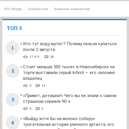
НГС.Форум
Сообщества
Бешеные знакомства
ТОП 5
Кто тут воду мутит? Почему нельзя купаться
1
после 2 августа
17 411
28
Стоит меньше 500 тысяч: в Новосибирске на
2
торги выставили серый Infiniti — его заложил
владелец
0
13
«Привет, детишки!» Чего вы не знали о самом
3
страшном сериале 90-х
0
3
«Выйду хотя бы на молоко соберу»:
4
трогательная история уличного артиста, его