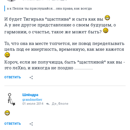
а к Пеппи ты прислушайся....она права, как всегда
И будет Тигирька *щастлива* и сыта как вы
А у нее другое представление о своем будущем, о
гармонии, о счастье, такое же может быть?
То, что она на месте топчется, не повод переделывать
цель под ее инертность, временную, как мне кажется
Короч, если не получицца, быть *щастливой* как вы -
это леХко, и никогда не поздно ................
ОТВЕТИТЬ
Шлёндра
grandmother
01 июля 2014
Де_Флопе
ОТВЕТИТЬ