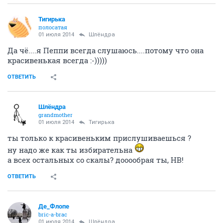
Тигирька
полосатая
01 июля 2014
Шлёндра
Да чё....я Пеппи всегда слушаюсь....потому что она
красивенькая всегда :-)))))
ОТВЕТИТЬ
Шлёндра
grandmother
01 июля 2014
Тигирька
ты только к красивеньким прислушиваешься ?
ну надо же как ты избирательна
а всех остальных со скалы? дооообрая ты, НВ!
ОТВЕТИТЬ
Де_Флопе
bric-a-brac
01 июля 2014
Шлёндра