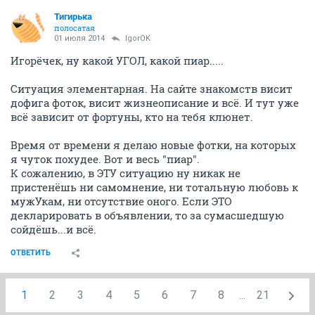
Тигирька
полосатая
01 июля 2014
IgorOK
Игорёчек, ну какой УГОЛ, какой пиар.....
Ситуация элементарная. На сайте знакомств висит
дофига фоток, висит жизнеописание и всё. И тут уже
всё зависит от фортуны, кто на тебя клюнет.
Время от времени я делаю новые фотки, на которых
я чуток похудее. Вот и весь "пиар".
К сожалению, в ЭТУ ситуацию ну никак не
пристенёшь ни самомнение, ни тотальную любовь к
мужУкам, ни отсутствие оного. Если ЭТО
декларировать в объявлении, то за сумасшедшую
сойдёшь...и всё.
ОТВЕТИТЬ
1
2
3
4
5
6
7
8
...
21