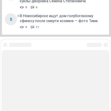
куклы-дворника Семена Степановича
0
6
В Новосибирске ищут дом голубоглазому
5
сфинксу после смерти хозяина — фото Тима
0
11