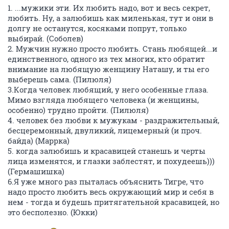
1. ...мужики эти. Их любить надо, вот и весь секрет,
любить. Ну, а залюбишь как миленькая, тут и они в
долгу не останутся, косяками попрут, только
выбирай. (Соболев)
2. Мужчин нужно просто любить. Стань любящей...и
единственного, одного из тех многих, кто обратит
внимание на любящую женщину Наташу, и ты его
выберешь сама. (Пилюля)
3.Когда человек любящий, у него особенные глаза.
Мимо взгляда любящего человека (и женщины,
особенно) трудно пройти. (Пилюля)
4. человек без любви к мужукам - раздражительный,
бесцеремонный, двуликий, лицемерный (и проч.
байда) (Маррка)
5. когда залюбишь и красавицей станешь и черты
лица изменятся, и глазки заблестят, и похудеешь)))
(Гермашишка)
6.Я уже много раз пыталась объяснить Тигре, что
надо просто любить весь окружающий мир и себя в
нем - тогда и будешь притягательной красавицей, но
это бесполезно. (Юкки)