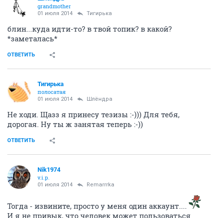
grandmother
01 июля 2014
Тигирька
блин...куда идти-то? в твой топик? в какой?
*заметалась*
ОТВЕТИТЬ
Тигирька
полосатая
01 июля 2014
Шлёндра
Не ходи. Щазз я принесу тезизы :-))) Для тебя,
дорогая. Ну ты ж занятая теперь :-))
ОТВЕТИТЬ
Nik1974
v.i.p.
01 июля 2014
Remarrrka
Тогда - извините, просто у меня один аккаунт....
И я не привык, что человек может пользоваться