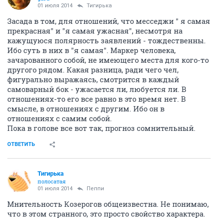
01 июля 2014
Тигирька
Засада в том, для отношений, что месседжи " я самая
прекрасная" и "я самая ужасная", несмотря на
кажущуюся полярность заявлений - тождественны.
Ибо суть в них в "я самая". Маркер человека,
зачарованного собой, не имеющего места для кого-то
другого рядом. Какая разница, ради чего чел,
фигурально выражаясь, смотрится в каждый
самоварный бок - ужасается ли, любуется ли. В
отношениях-то его все равно в это время нет. В
смысле, в отношениях с другим. Ибо он в
отношениях с самим собой.
Пока в голове все вот так, прогноз сомнительный.
ОТВЕТИТЬ
Тигирька
полосатая
01 июля 2014
Пeппи
Мнительность Козерогов общеизвестна. Не понимаю,
что в этом странного, это просто свойство характера.