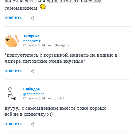
конечно остаться одна, но зато с высоким
самомнением.
ОТВЕТИТЬ
Тигирька
полосатая
01 июля 2014
Шлёндра
*подсуетилась с корзинкой, надеясь на вишню в
ликёре, литовские очень вкусные*
ОТВЕТИТЬ
Шлёндра
grandmother
01 июля 2014
IgorOK
нуууу...с самомнением вместе тоже хорошо!
всё не в одиночку :-))
ОТВЕТИТЬ