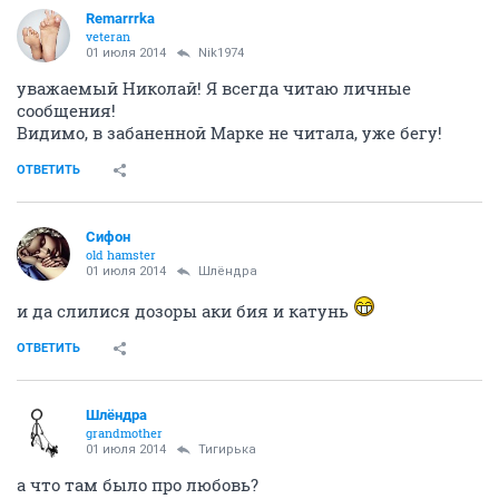
Remarrrka
veteran
01 июля 2014
Nik1974
уважаемый Николай! Я всегда читаю личные
сообщения!
Видимо, в забаненной Марке не читала, уже бегу!
ОТВЕТИТЬ
Сифон
old hamster
01 июля 2014
Шлёндра
и да слилися дозоры аки бия и катунь
ОТВЕТИТЬ
Шлёндра
grandmother
01 июля 2014
Тигирька
а что там было про любовь?