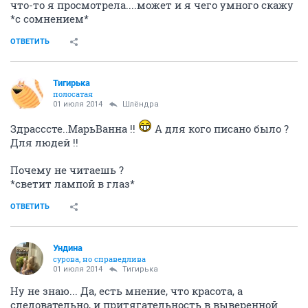
что-то я просмотрела....может и я чего умного скажу
*с сомнением*
ОТВЕТИТЬ
Тигирька
полосатая
01 июля 2014
Шлёндра
Здрасссте..МарьВанна !!
А для кого писано было ?
Для людей !!
Почему не читаешь ?
*светит лампой в глаз*
ОТВЕТИТЬ
Ундинa
сурова, но справедлива
01 июля 2014
Тигирька
Ну не знаю... Да, есть мнение, что красота, а
следовательно, и притягательность в выверенной