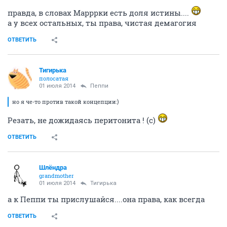
правда, в словах Марррки есть доля истины....
а у всех остальных, ты права, чистая демагогия
ОТВЕТИТЬ
Тигирька
полосатая
01 июля 2014
Пeппи
но я че-то против такой концепции:)
Резать, не дожидаясь перитонита ! (с)
ОТВЕТИТЬ
Шлёндра
grandmother
01 июля 2014
Тигирька
а к Пеппи ты прислушайся....она права, как всегда
ОТВЕТИТЬ