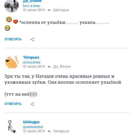
Де_Флопе
bric-a-brac
01 июля 2014
Шлёндра
*ослепла от улыбки........... уехала............
ОТВЕТИТЬ
Тигирька
полосатая
01 июля 2014
Де_Флопе
Зря ты так, у Наташи очень красивые ровные и
ухоженные зубки. Она вполне ослепляет улыбкой.
(ттт на неё)))))
ОТВЕТИТЬ
Шлёндра
grandmother
01 июля 2014
Тигирька