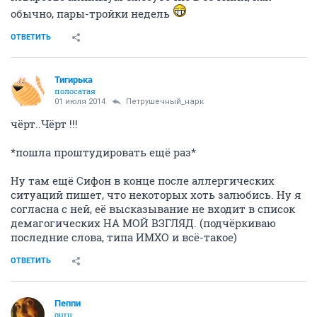
обычно, пары-тройки недель
ОТВЕТИТЬ
Тигирька
полосатая
01 июля 2014
Петрушечный_нарк
чёрт..Чёрт !!!
*пошла проштудировать ещё раз*
Ну там ещё Сифон в конце после аллергических
ситуаций пишет, что некоторых хоть залюбись. Ну я
согласна с ней, её высказывание не входит в список
демагогических НА МОЙ ВЗГЛЯД. (подчёркиваю
последние слова, типа ИМХО и всё-такое)
ОТВЕТИТЬ
Пeппи
guru