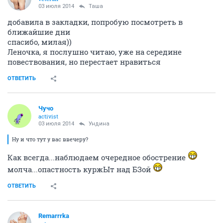
Remarrrka
veteran
03 июля 2014
Таша
добавила в закладки, попробую посмотреть в
ближайшие дни
спасибо, милая))
Леночка, я послушно читаю, уже на середине
повествования, но перестает нравиться
ОТВЕТИТЬ
Чучо
activist
03 июля 2014
Ундинa
Ну и что тут у вас ввечеру?
Как всегда...наблюдаем очередное обострение
молча...опастность куржЫт над БЗой
ОТВЕТИТЬ