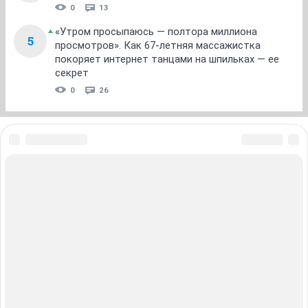
Погода 30 июля укажет, каким ждать август —
4
поверья и приметы
0
13
«Утром просыпаюсь — полтора миллиона
5
просмотров». Как 67-летняя массажистка
покоряет интернет танцами на шпильках — ее
секрет
0
26
ЗНАКОМСТВА В НОВОСИБИРСКЕ
ПОГОДА В НОВОСИБИРСКЕ
ПРОБКИ В НОВОСИБИРСКЕ
ФОРУМЫ В НОВОСИБИРСКЕ
ТЕЛЕПРОГРАММА В НОВОСИБИРСКЕ
АФИША В НОВОСИБИРСКЕ
ГОРОСКОП
КУРСЫ ВАЛЮТ В НОВОСИБИРСКЕ
ТУРИЗМ В НОВОСИБИРСКЕ
ПРОМОКОДЫ В НОВОСИБИРСКЕ