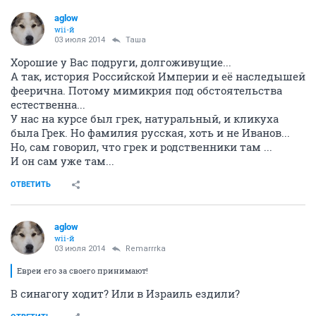
ОТВЕТИТЬ
aglow
wii-й
03 июля 2014
Таша
Хорошие у Вас подруги, долгоживущие...
А так, история Российской Империи и её наследышей
феерична. Потому мимикрия под обстоятельства
естественна...
У нас на курсе был грек, натуральный, и кликуха
была Грек. Но фамилия русская, хоть и не Иванов...
Но, сам говорил, что грек и родственники там ...
И он сам уже там...
ОТВЕТИТЬ
aglow
wii-й
03 июля 2014
Remarrrka
Евреи его за своего принимают!