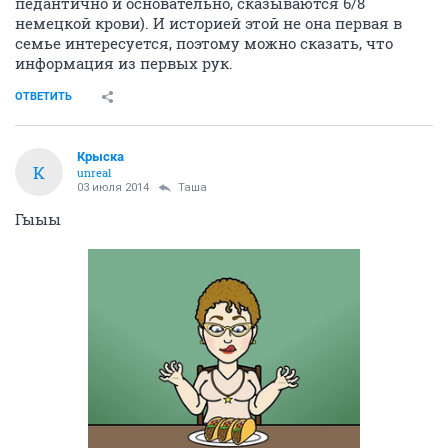
историю своей семьи знает хорошо, а отдельные
вопросы изучала тщательно (она вообще всё делает
педантично и основательно, сказываются 6/8
немецкой крови). И историей этой не она первая в
семье интересуется, поэтому можно сказать, что
информация из первых рук.
ОТВЕТИТЬ
Крыска
К
unreal
03 июля 2014
Таша
Гыыы