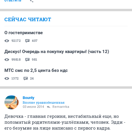
В синагогу ходит? Или в Израиль ездили?
ОТВЕТИТЬ
СЕЙЧАС ЧИТАЮТ
О гостеприимстве
92172
407
Дискус! Очередь на покупку квартиры! (часть 12)
99818
981
МТС смс по 2,5 цента без ндс
1372
24
Bounty
Вполне уравнобешенная
03 июля 2014
Remarrrka
Девочка - главная героиня, нестабильный еще, но