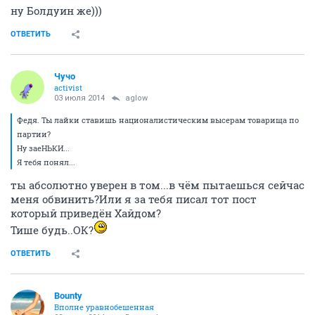
Remarrrka
veteran
03 июля 2014
Bounty
ну Болдуин же)))
ОТВЕТИТЬ
Чучо
activist
03 июля 2014
aglow
Федя. Ты лайки ставишь националистическим высерам товарища по
партии?
Ну заеНЬКИ...
Я тебя понял...
ты абсолютно уверен в том...в чём пытаешься сейчас
меня обвинить?Или я за тебя писал тот пост
который приведён Хайдом?
Тише будь..ОК?
ОТВЕТИТЬ