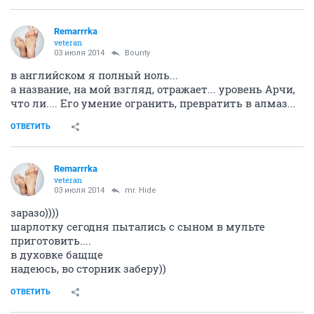
тезисом товарища по партии
ОТВЕТИТЬ
Remarrrka
veteran
03 июля 2014
Bounty
в английском я полный ноль...
а название, на мой взгляд, отражает... уровень Арчи,
что ли.... Его умение огранить, превратить в алмаз...
ОТВЕТИТЬ
Remarrrka
veteran
03 июля 2014
mr. Hide
заразо))))
шарлотку сегодня пытались с сыном в мульте
приготовить....
в духовке бащще
надеюсь, во сторник заберу))