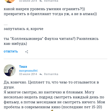
Bounty
Вполне уравнобешенная
03 июля 2014
Remarrrka
какой нахрен уровень умения огранить?!))
превратить в бриллиант тогда уж, а не в алмаз))
....
запуталась я, короче
ты "Коллекыионера" Фаулза читала?) Развлекись
как-нибудь)
ОТВЕТИТЬ
Таша
morgenmuffel
03 июля 2014
Remarrrka
Да, конечно. Цепляет то, что чем-то отзывается в
душе.
Я многое смотрю, но хаотично и блоками. Могу
несколько недель подряд смотреть каждый день по