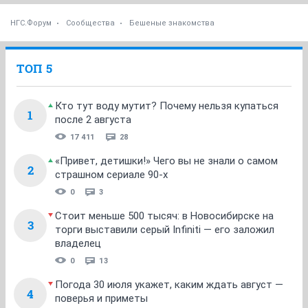
1
...
14
15
16
17
18
...
21
НГС.Форум
Сообщества
Бешеные знакомства
ТОП 5
Кто тут воду мутит? Почему нельзя купаться
1
после 2 августа
17 411
28
«Привет, детишки!» Чего вы не знали о самом
2
страшном сериале 90-х
0
3
Стоит меньше 500 тысяч: в Новосибирске на
3
торги выставили серый Infiniti — его заложил
владелец
0
13