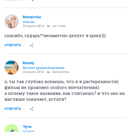
Ты копни своё дерево...
ОТВЕТИТЬ
Remarrrka
veteran
03 июля 2014
mr. Hide
спасибо, сударь!*незаметно целует в щеку)))
ОТВЕТИТЬ
Bounty
Вполне уравнобешенная
03 июля 2014
Remarrrka
о, ты так глубоко копаешь, что я в растерянности)
фильм не произвел особого впечатления)
а почему такое название, как считаешь? и что оно на
инглише означает, кстати?
ОТВЕТИТЬ