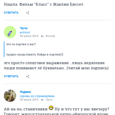
Таша
morgenmuffel
03 июля 2014
Remarrrka
Нашла. Фильм "Класс" с Жаклин Биссет.
ОТВЕТИТЬ
Чучо
activist
03 июля 2014
Bounty
что за партия у вас?
трудно представить Хайда в партии)))
это просто сленговое выражение...лишь недалекие
люди понимают её буквально...(читай мою подпись)
ОТВЕТИТЬ
Ундинa
сурова, но справедлива
03 июля 2014
Чучо