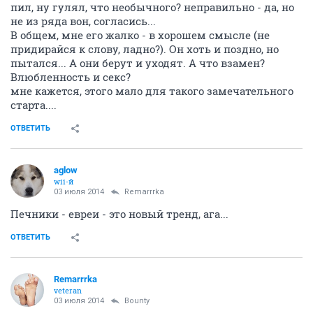
отец, пытающийся дать другим девушкам то, чего не
дал своей дочери. К тому же мы не видим причин,
явных причин его конфликта с родной дочерью: ну
пил, ну гулял, что необычного? неправильно - да, но
не из ряда вон, согласись...
В общем, мне его жалко - в хорошем смысле (не
придирайся к слову, ладно?). Он хоть и поздно, но
пытался... А они берут и уходят. А что взамен?
Влюбленность и секс?
мне кажется, этого мало для такого замечательного
старта....
ОТВЕТИТЬ
aglow
wii-й
03 июля 2014
Remarrrka
Печники - евреи - это новый тренд, ага...
ОТВЕТИТЬ