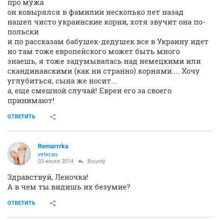
veteran
03 июля 2014
Таша
про мужа
он ковырялся в фамилии несколько лет назад
нашел чисто украинские корни, хотя звучит она по-
польски
и по рассказам бабушек-дедушек все в Украину идет
но там тоже европейского может быть много
знаешь, я тоже задумывалась над немецкими или
скандинавскими (как ни странно) корнями.... Хочу
углубиться, сына же носит...
а, еще смешной случай! Евреи его за своего
принимают!
ОТВЕТИТЬ
Remarrrka
veteran
03 июля 2014
Bounty
Здравствуй, Леночка!
А в чем ты видишь их безумие?