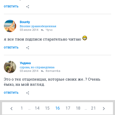
Лен
какое-то грязное произведение
но я скоро дочитаю
ОТВЕТИТЬ
Bounty
Вполне уравнобешенная
03 июля 2014
Чучо
я все твои подписи старательно читаю
ОТВЕТИТЬ
Ундинa
сурова, но справедлива
03 июля 2014
Remarrrka
Это о тех отщепенцах, которые своих же..? Очень
ёмко, на мой взгляд.
ОТВЕТИТЬ