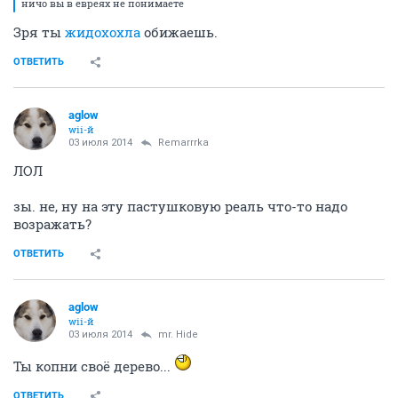
guru
03 июля 2014
Remarrrka
ничо вы в евреях не понимаете
Зря ты
жидохохла
обижаешь.
ОТВЕТИТЬ
aglow
wii-й
03 июля 2014
Remarrrka
ЛОЛ
зы. не, ну на эту пастушковую реаль что-то надо
возражать?
ОТВЕТИТЬ
aglow
wii-й
03 июля 2014
mr. Hide