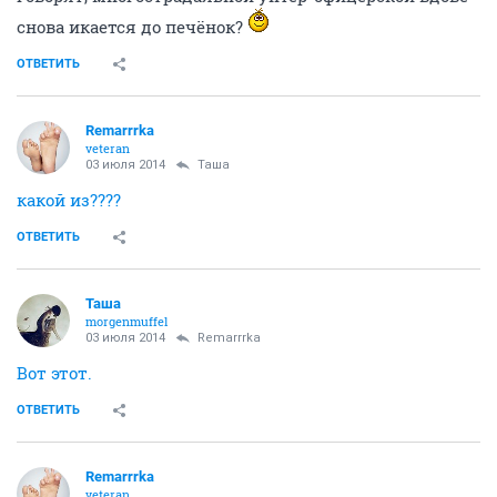
Ай-на-нэ, станичники
Ну и что тут у вас ввечеру?
Говорят, многострадальной унтер-офицерской вдове
снова икается до печёнок?
ОТВЕТИТЬ
Remarrrka
veteran
03 июля 2014
Таша
какой из????
ОТВЕТИТЬ
Таша
morgenmuffel
03 июля 2014
Remarrrka
Вот этот.
ОТВЕТИТЬ