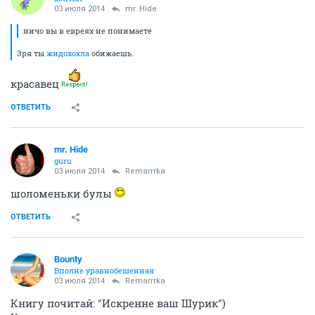
Чучо
activist
03 июля 2014
mr. Hide
ничо вы в евреях не понимаете
Зря ты
жидохохла
обижаешь.
красавец
ОТВЕТИТЬ
mr. Hide
guru
03 июля 2014
Remarrrka
шоломеньки булы
ОТВЕТИТЬ
Bounty
Вполне уравнобешенная