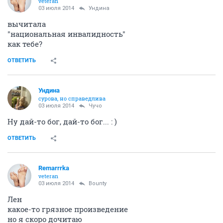
Remarrrka
veteran
03 июля 2014
Ундинa
вычитала
"национальная инвалидность"
как тебе?
ОТВЕТИТЬ
Ундинa
сурова, но справедлива
03 июля 2014
Чучо
Ну дай-то бог, дай-то бог... : )
ОТВЕТИТЬ
Remarrrka
veteran
03 июля 2014
Bounty