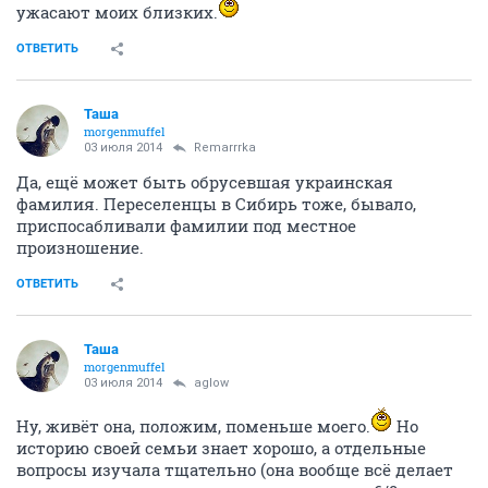
фильму, а потом месяцами не смотреть ничего. Мои
пробелы в современном кино (последние лет 15-20)
ужасают моих близких.
ОТВЕТИТЬ
Таша
morgenmuffel
03 июля 2014
Remarrrka
Да, ещё может быть обрусевшая украинская
фамилия. Переселенцы в Сибирь тоже, бывало,
приспосабливали фамилии под местное
произношение.
ОТВЕТИТЬ
Таша
morgenmuffel
03 июля 2014
aglow
Ну, живёт она, положим, поменьше моего.
Но