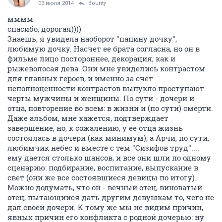
Remarrrka
veteran
03 июля 2014
Bounty
мммм
спасибо, дорогая))))
Знаешь, я увидела наоборот "папину дочку",
любимую дочку. Насчет ее брата согласна, но он в
фильме лицо постороннее, декорация, как и
рыжеволосая дева. Они мне увиделись контрастом
для главных героев, и именно за счет
неполноценности контрастов выпукло проступают
черты мужчины и женщины. По сути - дочери и
отца, повторение во всем: в жизни и (по сути) смерти.
Даже альбом, мне кажется, подтверждает
завершение, но, к сожалению, у ее отца жизнь
состоялась в дочери (как минимум), а Арчи, по сути,
любимчик небес и вместе с тем "Сизифов труд"....
ему дается столько шансов, и все они шли по одному
сценарию: подбирание, воспитание, выпускание в
свет (они же все состоявшиеся девицы по итогу).
Можно додумать, что он - вечный отец, виноватый