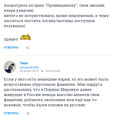
Bounty
Вполне уравнобешенная
03 июля 2014
Remarrrka
посмотрела сегодня "Провинциалку", твои эмоции
вчера ухватив)
ничего не почувствовала, кроме недоумения, к чему
пытаться постичь логику/мотивы поступков
безумных)
привет
ОТВЕТИТЬ
Таша
morgenmuffel
03 июля 2014
Remarrrka
Если у него есть немецкие корни, то это может быть
искусственно обрусевшая фамилия. Мне подруга
рассказывала, что в Первую Мировую давно
живущие в России немцы массово меняли свои
фамилии, добавляя окончания или ещё как-то