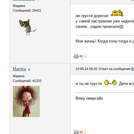
Мадама
Сообщений: 29421
не грусти дорогая
у самой настроение уже неделю
своем...ладно проехали)))
Моя жизнь! Когда хочу-тогда и 
Marrrka
23.05.14 09:20
Ответ на сообщение
R
Марина
Сообщений: 41333
и ты не грусти
Дети все
Вяжу оверсайз