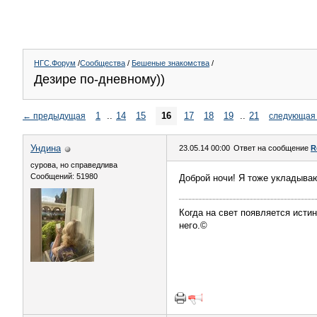
НГС.Форум
/
Сообщества
/
Бешеные знакомства
/
Дезире по-дневному))
1
..
14
15
16
17
18
19
..
21
←
предыдущая
следующая
Ундинa
23.05.14 00:00
Ответ на сообщение
R
сурова, но справедлива
Сообщений: 51980
Доброй ночи! Я тоже укладываю
Когда на свет появляется истин
него.©