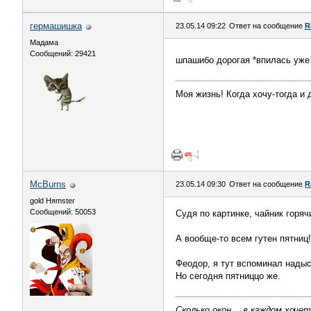
гермашишка
23.05.14 09:22
Ответ на сообщение
R
Мадама
Сообщений: 29421
шпашибо дорогая *впилась уже
Моя жизнь! Когда хочу-тогда и 
McBurns
23.05.14 09:30
Ответ на сообщение
R
gold Няmster
Сообщений: 50053
Судя по картинке, чайник горяч
А вообще-то всем гутен пятниц!
Феодор, я тут вспоминал надыс
Но сегодня пятниццо же.
Сколько окон… в каждом хоче