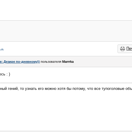
→
Пе
e: Дезире по-дневному))
пользователя
Marrrka
сь : )
ный гений, то узнать его можно хотя бы потому, что все тупоголовые об