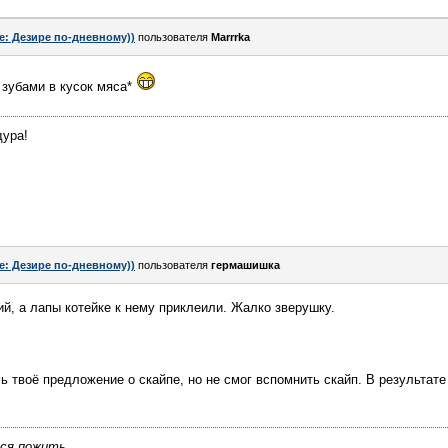
e: Дезире по-дневному))
пользователя
Marrrka
 зубами в кусок мяса*
дура!
e: Дезире по-дневному))
пользователя
гермашишка
ий, а лапы котейке к нему приклеили. Жалко зверушку.
ь твоё предложение о скайпе, но не смог вспомнить скайп. В результате
тся пожить.