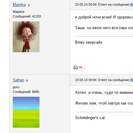
Marrrka
23.05.14 00:04
Ответ на сообщение
R
Марина
Сообщений: 41333
и доброй ночи всем! И здоровья
Таша, ты ежли чего все-таки со
Вяжу оверсайз
Safran
23.05.14 00:04
Ответ на сообщение
R
guru
Сообщений: 8695
Хотел, и очень, судя по мимике
Желаю вам, чтоб завтра как огу
Schrёdinger's cat