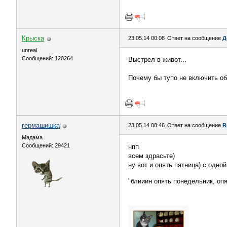
Крыска
23.05.14 00:08
Ответ на сообщение
Д
unreal
Сообщений: 120264
Выстрел в живот...
Почему бы тупо не включить об
гермашишка
23.05.14 08:46
Ответ на сообщение
R
Мадама
Сообщений: 29421
нпп
всем здрасьте)
ну вот и опять пятница) с одно
"блииин опять понедельник, опя