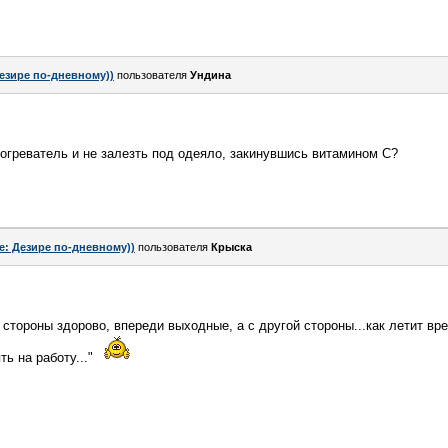
езире по-дневному))
пользователя
Ундинa
огреватель и не залезть под одеяло, закинувшись витамином С?
e: Дезире по-дневному))
пользователя
Крыска
й стороны здорово, впереди выходные, а с другой стороны...как летит вре
ть на работу..."