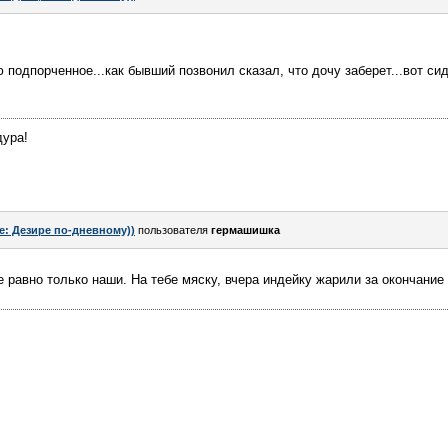
 подпорченное...как бывший позвонил сказал, что дочу заберет...вот си
дура!
e: Дезире по-дневному))
пользователя
гермашишка
 равно только наши. На тебе мяску, вчера индейку жарили за окончание 