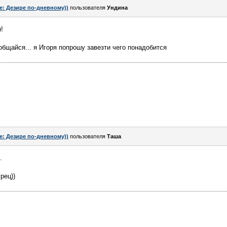
e: Дезире по-дневному))
пользователя
Ундинa
!
общайся... я Игоря попрошу завезти чего понадобится
e: Дезире по-дневному))
пользователя
Таша
.
рец))