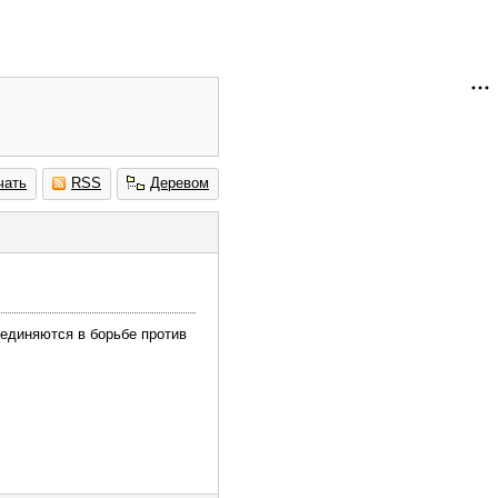
чать
RSS
Деревом
ъединяются в борьбе против