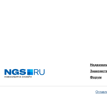
Недвижи
Знакомст
Форум
Оглавл