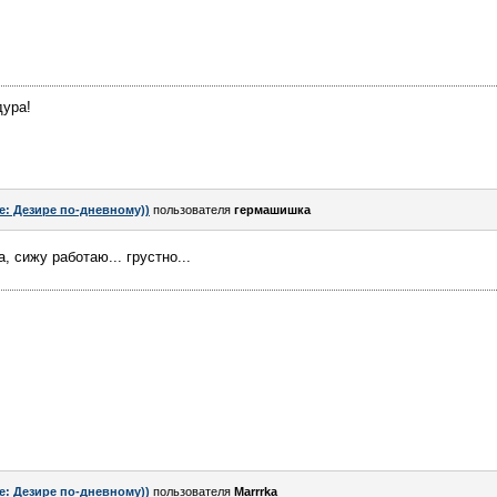
дура!
e: Дезире по-дневному))
пользователя
гермашишка
, сижу работаю... грустно...
e: Дезире по-дневному))
пользователя
Marrrka