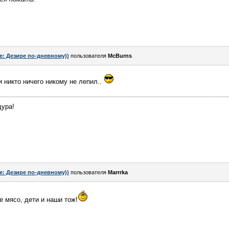
e: Дезире по-дневному))
пользователя
McBurns
и никто ничего никому не лепил..
дура!
e: Дезире по-дневному))
пользователя
Marrrka
е мясо, дети и наши тож!