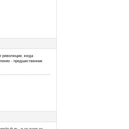
 революции, когда
оленях - предшественник
могёт быть, я не знаю за