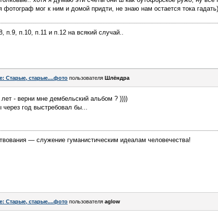
тя фотограф мог к ним и домой придти, не знаю нам остается тока гадать
п.8, п.9, п.10, п.11 и п.12 на всякий случай..
e: Старые, старые....фото
пользователя
Шлёндра
лет - верни мне дембельский альбом ? ))))
 через год выстребовал бы...
твования — служение гуманистическим идеалам человечества!
e: Старые, старые....фото
пользователя
aglow