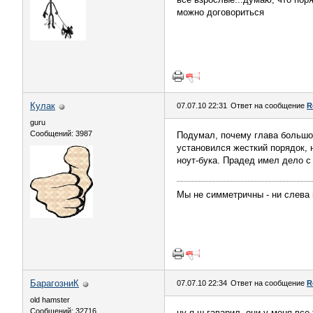
можно договориться
Кулак
07.07.10 22:31
Ответ на сообщение
R
guru
Сообщений: 3987
Подумал, почему глава большо
установился жесткий порядок, 
ноут-бука. Прадед имел дело с
Мы не симметричны - ни слева н
БарагозниК
07.07.10 22:34
Ответ на сообщение
R
old hamster
Сообщений: 32716
ну я ш гаварил, они у меня все