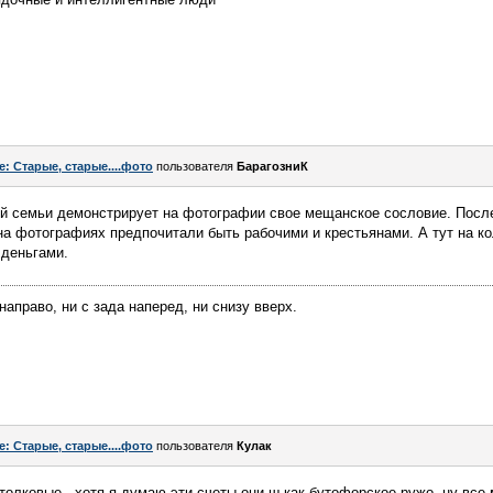
e: Старые, старые....фото
пользователя
БарагозниК
й семьи демонстрирует на фотографии свое мещанское сословие. После
на фотографиях предпочитали быть рабочими и крестьянами. А тут на к
 деньгами.
аправо, ни с зада наперед, ни снизу вверх.
e: Старые, старые....фото
пользователя
Кулак
 толковые.. хотя я думаю эти счеты они ш как бутофорское ружо, ну все 