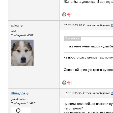
Жила-была девочка. И вот одна
aglow
07.07.10 22:20
Ответ на сообщение
R
wii-й
Сообщений: 40871
В ответ на:
а зачем жене марки и демб
хз просто расстались так, пото
Основной принцип моего сущес
Шлёндра
07.07.10 22:25
Ответ на сообщение
R
grandmother
Сообщений: 104175
ну если тебе сейчас важно и ну
чего такого?
все взрослые...думаю, что по