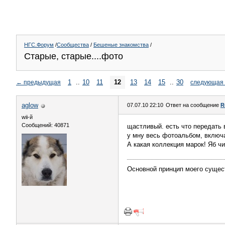
НГС.Форум
/
Сообщества
/
Бешеные знакомства
/
Старые, старые....фото
1
..
10
11
12
13
14
15
..
30
←
предыдущая
следующая
aglow
07.07.10 22:10
Ответ на сообщение
R
wii-й
Сообщений: 40871
щастливый. есть что передать в
у мну весь фотоальбом, включа
А какая коллекция марок! Яб чича
Основной принцип моего сущес