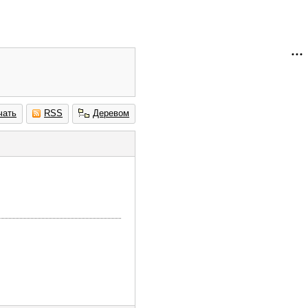
чать
RSS
Деревом