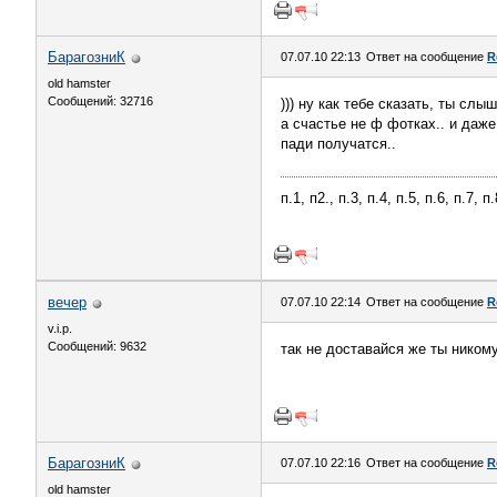
БарагозниК
07.07.10 22:13
Ответ на сообщение
R
old hamster
Сообщений: 32716
))) ну как тебе сказать, ты слы
а счастье не ф фотках.. и даже
пади получатся..
п.1, п2., п.3, п.4, п.5, п.6, п.7, 
вечер
07.07.10 22:14
Ответ на сообщение
R
v.i.p.
Сообщений: 9632
так не доставайся же ты никому
БарагозниК
07.07.10 22:16
Ответ на сообщение
R
old hamster