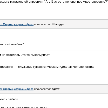
жды в магазине её спросили: "А у Вас есть пенсионное удостоверение?"
e: Старые, старые....фото
пользователя
Шлёндра
ельский альбом?
м не хотелось что-то выковыривать...
твования — служение гуманистическим идеалам человечества!
e: Старые, старые....фото
пользователя
aglow
жно - забери
рядочные и интеллигентные люди