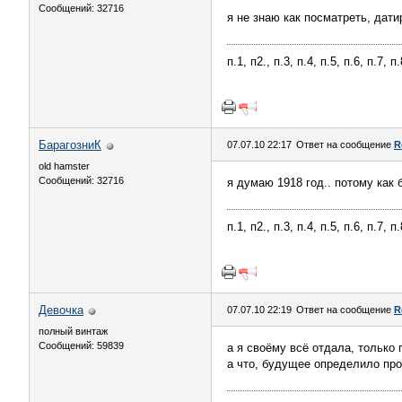
Сообщений: 32716
я не знаю как посматреть, дати
п.1, п2., п.3, п.4, п.5, п.6, п.7, 
БарагозниК
07.07.10 22:17
Ответ на сообщение
R
old hamster
Сообщений: 32716
я думаю 1918 год.. потому как 
п.1, п2., п.3, п.4, п.5, п.6, п.7, 
Девочка
07.07.10 22:19
Ответ на сообщение
R
полный винтаж
Сообщений: 59839
а я своёму всё отдала, только 
а что, будущее определило пр