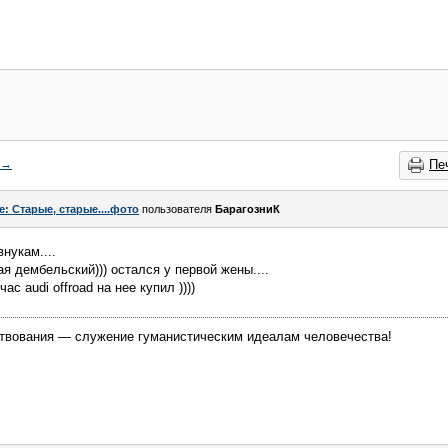
→
Пе
e: Старые, старые....фото
пользователя
БарагозниК
нукам....
я дембельский))) остался у первой жены....
с audi offroad на нее купил ))))
твования — служение гуманистическим идеалам человечества!