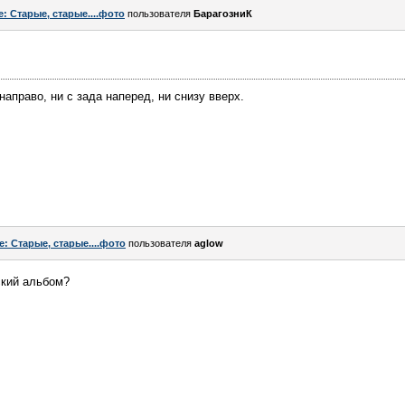
e: Старые, старые....фото
пользователя
БарагозниК
аправо, ни с зада наперед, ни снизу вверх.
e: Старые, старые....фото
пользователя
aglow
ский альбом?