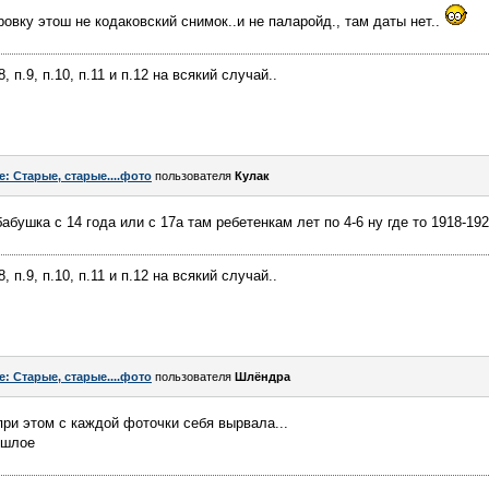
ровку этош не кодаковский снимок..и не паларойд., там даты нет..
п.8, п.9, п.10, п.11 и п.12 на всякий случай..
e: Старые, старые....фото
пользователя
Кулак
бабушка с 14 года или с 17а там ребетенкам лет по 4-6 ну где то 1918-19
п.8, п.9, п.10, п.11 и п.12 на всякий случай..
e: Старые, старые....фото
пользователя
Шлёндра
при этом с каждой фоточки себя вырвала...
ошлое