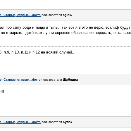
e: Старые, старые....фото
пользователя
aglow
шал про силу рода и тыды и тыпы.. так вот я в это не верю, естлиф будут
 не в марках.. детёнкам луччи хорошее образование передать, остальное
п.8, п.9, п.10, п.11 и п.12 на всякий случай..
e: Старые, старые....фото
пользователя
Шлёндра
!!!
e: Старые, старые....фото
пользователя
Кулак