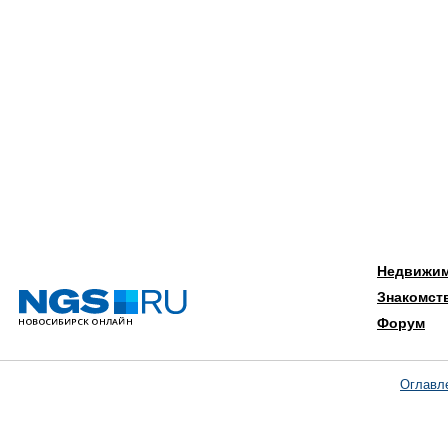
Недвижи
Знакомст
Форум
Оглавл