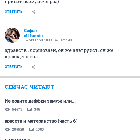
привет всем, исчё раз)
ОТВЕТИТЬ
Сифон
old hamster
14 октября 2009
Aфоня
здравств., борщоваэн, он же альтруист, он же
крокодилгена..
ОТВЕТИТЬ
СЕЙЧАС ЧИТАЮТ
Не ходите деффки замуж или...
54673
306
красота и материнство (часть 6)
205528
1000