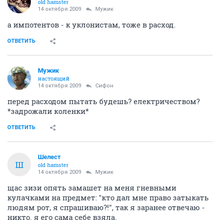
old hamster
14 октября 2009
Мужик
а импотентов - к уклонистам, тоже в расход.
ОТВЕТИТЬ
Мужик
настоящий
14 октября 2009
Сифон
перед расходом пытать будешь? електричеством?
*задрожали коленки*
ОТВЕТИТЬ
Шелест
Ш
old hamster
14 октября 2009
Мужик
щас зизи опять замашет на меня гневными
кулачками на предмет: "кто дал мне право затыкать
людям рот, я спрашиваю?!", так я заранее отвечаю -
никто. я его сама себе взяла.