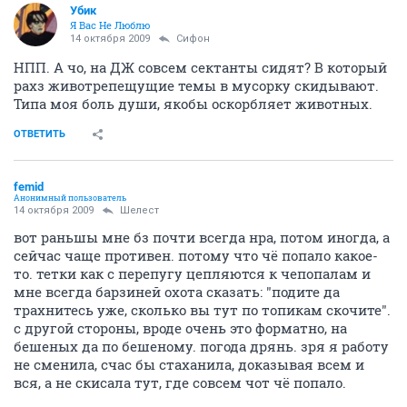
Убик
Я Вас Не Люблю
14 октября 2009
Сифон
НПП. А чо, на ДЖ совсем сектанты сидят? В который
рахз животрепещущие темы в мусорку скидывают.
Типа моя боль души, якобы оскорбляет животных.
ОТВЕТИТЬ
femid
Анонимный пользователь
14 октября 2009
Шелест
вот раньшы мне бз почти всегда нра, потом иногда, а
сейчас чаще противен. потому что чё попало какое-
то. тетки как с перепугу цепляются к чепопалам и
мне всегда барзиней охота сказать: "подите да
трахнитесь уже, сколько вы тут по топикам скочите".
с другой стороны, вроде очень это форматно, на
бешеных да по бешеному. погода дрянь. зря я работу
не сменила, счас бы стаханила, доказывая всем и
вся, а не скисала тут, где совсем чот чё попало.