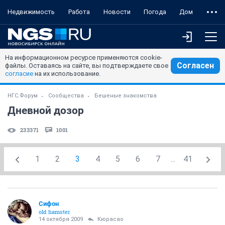
Недвижимость
Работа
Новости
Погода
Дом
На информационном ресурсе применяются cookie-
Согласен
файлы. Оставаясь на сайте, вы подтверждаете свое
согласие
на их использование.
НГС.Форум
Сообщества
Бешеные знакомства
Дневной дозор
233371
1001
1
2
3
4
5
6
7
...
41
Сифон
old hamster
14 октября 2009
Кюрасао