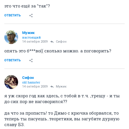
это что ещё за "так"?
ОТВЕТИТЬ
Мужик
настоящий
14 октября 2009
Сифон
опять это б***во(( сколько можно. а поговорить?
ОТВЕТИТЬ
Сифон
old hamster
14 октября 2009
Мужик
я уж скоро год как здесь, с тобой в т.ч. ,трещу - и ты
до сих пор не наговорился??
да что за пропасть! то Димо с крючка оборвался, то
теперь ты пасуешь..теоретики, вы загубите дурную
славу БЗ.