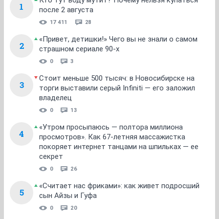
Кто тут воду мутит? Почему нельзя купаться
1
после 2 августа
17 411
28
«Привет, детишки!» Чего вы не знали о самом
2
страшном сериале 90-х
0
3
Стоит меньше 500 тысяч: в Новосибирске на
3
торги выставили серый Infiniti — его заложил
владелец
0
13
«Утром просыпаюсь — полтора миллиона
4
просмотров». Как 67-летняя массажистка
покоряет интернет танцами на шпильках — ее
секрет
0
26
«Считает нас фриками»: как живет подросший
5
сын Айзы и Гуфа
0
20