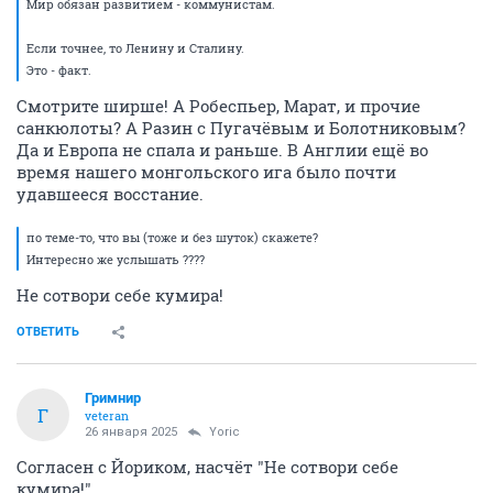
Мир обязан развитием - коммунистам.
Если точнее, то Ленину и Сталину.
Это - факт.
Смотрите ширше! А Робеспьер, Марат, и прочие
санкюлоты? А Разин с Пугачёвым и Болотниковым?
Да и Европа не спала и раньше. В Англии ещё во
время нашего монгольского ига было почти
удавшееся восстание.
по теме-то, что вы (тоже и без шуток) скажете?
Интересно же услышать ????
Не сотвори себе кумира!
ОТВЕТИТЬ
Гримнир
Г
veteran
26 января 2025
Yoric
Согласен с Йориком, насчёт "Не сотвори себе
кумира!".