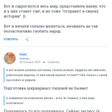
Вот и содрогнулся весь мир, представили наяву, что
и у них станет так!, и их тоже "отправят в свалку
истории" :))
Вот и начали спешно меняться, начинать не так
беззастенчиво гнобить народ.
ОТВЕТИТЬ
Yoric
veteran
28 января 2025
Гримнир
А вот всякие разины-пугачевы, гуситы всякие, луддиты английские,
робеспьеры-мараты, от них какой выхлоп-то был?? Они только о своей
прослойке и думали.
Подготовка ширнармасс лишней не бывает
А коммунисты изменили жизнь - всех. И, главное, у них ведь -
получилось!
Получилось то что получилось. Сейчас регресс (у