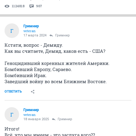
1124818
907
Гримнир
Г
veteran
17 марта 2024
Гримнир
Кстати, вопрос - Демиду.
Как вы считаете, Демид, каков есть - США?
Геноцидивший коренных жителей Америки.
Бомбивший Европу, Сараево.
Бомбивший Ирак.
Заведший войну во всем Ближнем Востоке.
ОТВЕТИТЬ
Гримнир
Г
veteran
18 января 2025
Гримнир
Итого!
Всё, что мы имеем - это заслуга кого??