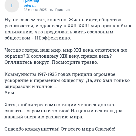
Гримнир
Г
veteran
22 марта 2025
Гримнир
Ну, не совсем так, конечно. Жизнь идёт, общество
развивается, и эдак веку к XXII-XXIII мир пришел бы к
пониманию, что продолжать жить сословным
обществом - НЕэффективно.
Честно говоря, наш мир, мир XXI века, откатился же
обратно? К сословному XIX веку, правда ведь?
Оглянитесь вокруг. Посмотрите трезво.
Коммунисты 1917-1935 годов придали огромное
ускорение к переменам обществу. Да, это был только
одноразовый толчок....
Увы.
Хотя, любой трезвомыслящий человек должен
сказать - огромный толчок! На целый век или два
давший энергию развитию мира.
Спасибо коммунистам! От всего мира Спасибо!