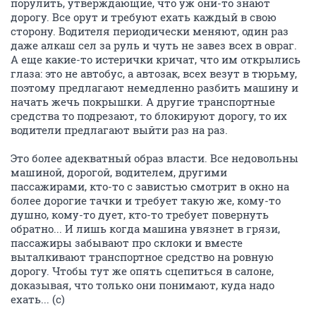
порулить, утверждающие, что уж они-то знают
дорогу. Все орут и требуют ехать каждый в свою
сторону. Водителя периодически меняют, один раз
даже алкаш сел за руль и чуть не завез всех в овраг.
А еще какие-то истерички кричат, что им открылись
глаза: это не автобус, а автозак, всех везут в тюрьму,
поэтому предлагают немедленно разбить машину и
начать жечь покрышки. А другие транспортные
средства то подрезают, то блокируют дорогу, то их
водители предлагают выйти раз на раз.
Это более адекватный образ власти. Все недовольны
машиной, дорогой, водителем, другими
пассажирами, кто-то с завистью смотрит в окно на
более дорогие тачки и требует такую же, кому-то
душно, кому-то дует, кто-то требует повернуть
обратно... И лишь когда машина увязнет в грязи,
пассажиры забывают про склоки и вместе
выталкивают транспортное средство на ровную
дорогу. Чтобы тут же опять сцепиться в салоне,
доказывая, что только они понимают, куда надо
ехать... (с)