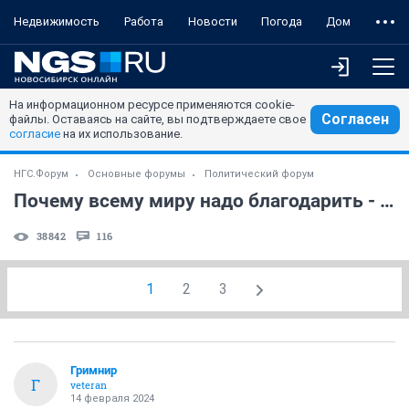
Недвижимость
Работа
Новости
Погода
Дом
На информационном ресурсе применяются cookie-
Согласен
файлы. Оставаясь на сайте, вы подтверждаете свое
согласие
на их использование.
НГС.Форум
Основные форумы
Политический форум
Почему всему миру надо благодарить - коммунистов
38842
116
1
2
3
Гримнир
Г
veteran
14 февраля 2024