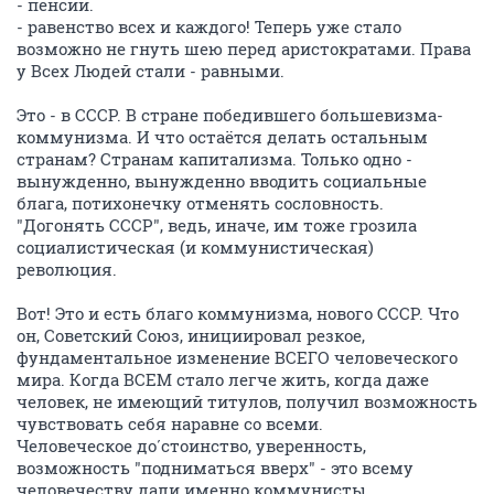
- пенсии.
- равенство всех и каждого! Теперь уже стало
возможно не гнуть шею перед аристократами. Права
у Всех Людей стали - равными.
Это - в СССР. В стране победившего большевизма-
коммунизма. И что остаётся делать остальным
странам? Странам капитализма. Только одно -
вынужденно, вынужденно вводить социальные
блага, потихонечку отменять сословность.
"Догонять СССР", ведь, иначе, им тоже грозила
социалистическая (и коммунистическая)
революция.
Вот! Это и есть благо коммунизма, нового СССР. Что
он, Советский Союз, инициировал резкое,
фундаментальное изменение ВСЕГО человеческого
мира. Когда ВСЕМ стало легче жить, когда даже
человек, не имеющий титулов, получил возможность
чувствовать себя наравне со всеми.
Человеческое до́стоинство, уверенность,
возможность "подниматься вверх" - это всему
человечеству дали именно коммунисты,