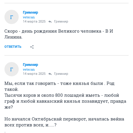
Гримнир
Г
veteran
14 марта 2025
Гримнир
Скоро - день рождения Великого человека - В И
Ленина.
ОТВЕТИТЬ
Гримнир
Г
veteran
14 марта 2025
Гримнир
Мы, если так говорить - тоже князья были . Род
такой.
Тысячи коров и около 800 лошадей иметь - любой
граф и любой кавказский князья позавидует, правда
же?
Но начался Октябрьскай переворот, началась вөйна
всех против всех, и.....?
.