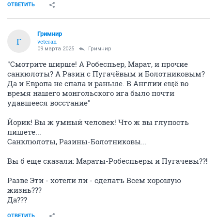
ОТВЕТИТЬ
Гримнир
Г
veteran
09 марта 2025
Гримнир
"Смотрите ширше! А Робеспьер, Марат, и прочие
санкюлоты? А Разин с Пугачёвым и Болотниковым?
Да и Европа не спала и раньше. В Англии ещё во
время нашего монгольского ига было почти
удавшееся восстание"
Йорик! Вы ж умный человек! Что ж вы глупость
пишете...
Санклюлоты, Разины-Болотниковы...
Вы б еще сказали: Мараты-Робеспьеры и Пугачевы??!
Разве Эти - хотели ли - сделать Всем хорошую
жизнь???
Да???
ОТВЕТИТЬ