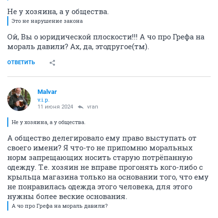
Не у хозяина, а у общества.
Это не нарушение закона
Ой, Вы о юридической плоскости!!! А чо про Грефа на
мораль давили? Ах, да, этодругое(тм).
ОТВЕТИТЬ
Malvar
v.i.p.
11 июня 2024
vran
Не у хозяина, а у общества.
А общество делегировало ему право выступать от
своего имени? Я что-то не припомню моральных
норм запрещающих носить старую потрёпанную
одежду. Т.е. хозяин не вправе прогонять кого-либо с
крыльца магазина только на основании того, что ему
не понравилась одежда этого человека, для этого
нужны более веские основания.
А чо про Грефа на мораль давили?