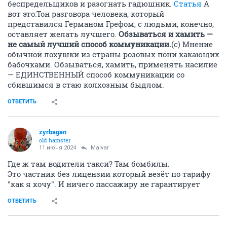
беспредельщиков и разогнать гадюшник.
Статья
А
вот это:Тон разговора человека, который
представился Германом Грефом, с людьми, конечно,
оставляет желать лучшего.
Обзываться и хамить —
не самый лучший способ коммуникации.
(с) Мнение
обычной лохушки из страны розовых пони какающих
бабочками. Обзываться, хамить, применять насилие
— ЕДИНСТВЕННЫЙ способ коммуникации со
сбившимся в стаю колхозным быдлом.
ОТВЕТИТЬ
zyrbagan
old hamster
11 июня 2024
Malvar
Где ж там водители такси? Там бомбилы.
Это частник без лицензии который везёт по тарифу
"как я хочу". И ничего пассажиру не гарантирует
ОТВЕТИТЬ