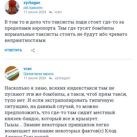
zyrbagan
old hamster
11 июня 2024
vran
В том то и дело что таксисты поди стоят где-то за
пределами аэропорта. Там где тусят бомбилы
нормальные таксисты стоять не будут ибо чревато
неприятностями
ОТВЕТИТЬ
vran
Циничная мразь
11 июня 2024
zyrbagan
Насколько я знаю, всяких яндекстакси там не
пускают эти же бомбилы, а такси, чтоб прям такси,
тупо нет. И если экстраполировать типичную
ситуацию, на данный случай, то можно
предположить, что где-то там сидит местный
князек-бандос, который все и крышует.
Гыыы... Знание некоторых принципов легко
возмещает незнание некоторых фактов(с) Клод
Адриан Гельвеций