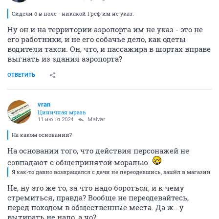
Сидели б в поле - никакой Греф им не указ.
Ну он и на территории аэропорта им не указ - это не
его работники, и не его собачье дело, как одеты
водители такси. Он, что, и пассажира в шортах вправе
выгнать из здания аэропорта?
ОТВЕТИТЬ
vran
Циничная мразь
11 июня 2024
Malvar
На каком основании?
На основании того, что действия персонажей не
совпадают с общепринятой моралью.
Я как-то давно возвращался с дачи не переодевшись, зашёл в магазин
Не, ну это же то, за что надо бороться, и к чему
стремиться, правда? Вообще не переодевайтесь,
перед походом в общественные места. Да ж...у
вытирать не надо, а чо?