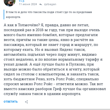
v.i.p.
11 июня 2024
zyrbagan
В том то и дело что таксисты поди стоят где-то за пределами
аэропорта.
А как в Толмочёво? Я, правда, давно не летал,
последний раз в 2018-м году, так при выходе очень
много было именно бомбил, которые предлагали
везти, причём за такие цены, явно в расчёте на
пассажира, который не знает город и маршрут, по
которому ехать. Но я вызвал Яндекс такси,
автомобиль подъехал через пару минут, видимо
стоял недалеко, и по вполне нормальному тарифу я
уехал домой. А ещё лучше было в Пулково, при
выходе можно было обратиться к агенту, который
сидел за столом с компьютером, и заказать такси,
хоть бюджетное Рено, хоть Ролс Ройс, специально
спросил можно Ролс Ройс - ответили можно. Так вот
вместо хамских разборок Греф лучше бы организовал
службу заказа такси в здании аэропорта.
ОТВЕТИТЬ