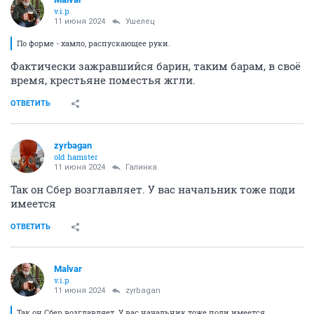
v.i.p.
11 июня 2024
Ушелец
По форме - хамло, распускающее руки.
Фактически зажравшийся барин, таким барам, в своё
время, крестьяне поместья жгли.
ОТВЕТИТЬ
zyrbagan
old hamster
11 июня 2024
Галинка
Так он Сбер возглавляет. У вас начальник тоже поди
имеется
ОТВЕТИТЬ
Malvar
v.i.p.
11 июня 2024
zyrbagan
Так он Сбер возглавляет. У вас начальник тоже поди имеется