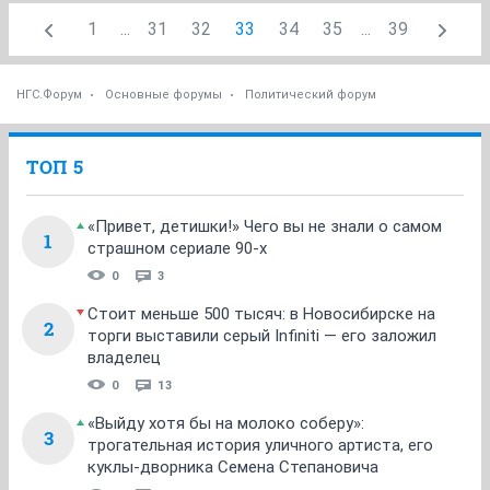
1
...
31
32
33
34
35
...
39
НГС.Форум
Основные форумы
Политический форум
ТОП 5
«Привет, детишки!» Чего вы не знали о самом
1
страшном сериале 90-х
0
3
Стоит меньше 500 тысяч: в Новосибирске на
2
торги выставили серый Infiniti — его заложил
владелец
0
13
«Выйду хотя бы на молоко соберу»:
3
трогательная история уличного артиста, его
куклы-дворника Семена Степановича