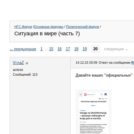
НГС.Форум
/
Основные форумы
/
Политический форум
/
Ситуация в мире (часть 7)
1
..
15
16
17
18
19
20
←
предыдущая
следующая
→
VглаZ
14.12.23 20:09
Ответ на сообщение
R
activist
Сообщений: 113
Давайте ваших "официальных" 