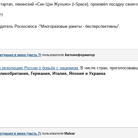
тартап, пекинский «Син Цзи Жунъяо» (i-Space), произвёл посадку своего
??
дитель Роскосмоса -"Многоразовые ракеты - бесперспективны".
итуация в мире (часть 7)
пользователя
Автоинформатор
резолюцию России о борьбе с нацизмом.
В числе стран, проголосовавш
ликобритания, Германия, Италия, Япония и Украина
.
итуация в мире (часть 7)
пользователя
Malvar