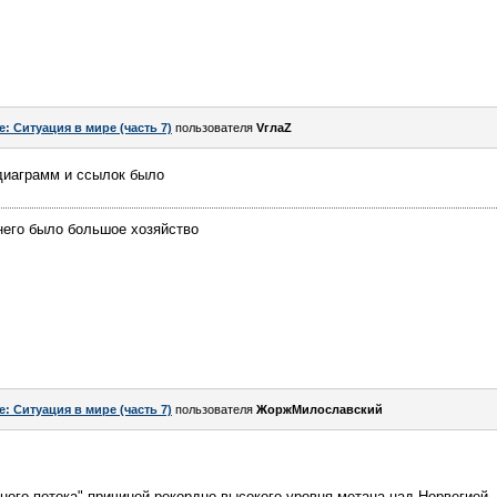
e: Ситуация в мире (часть 7)
пользователя
VглаZ
 диаграмм и ссылок было
него было большое хозяйство
e: Ситуация в мире (часть 7)
пользователя
ЖоржМилославский
ного потока" причиной рекордно высокого уровня метана над Норвегией.