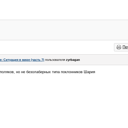
Пе
e: Ситуация в мире (часть 7)
пользователя
zyrbagan
поляков, но не безолаберных типа поклонников Шария