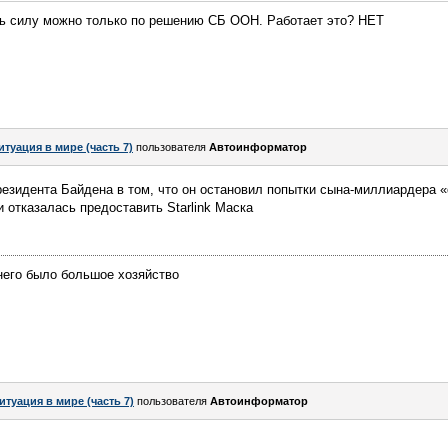
ь силу можно только по решению СБ ООН. Работает это? НЕТ
итуация в мире (часть 7)
пользователя
Автоинформатор
езидента Байдена в том, что он остановил попытки сына-миллиардера «
 отказалась предоставить Starlink Маска
него было большое хозяйство
итуация в мире (часть 7)
пользователя
Автоинформатор