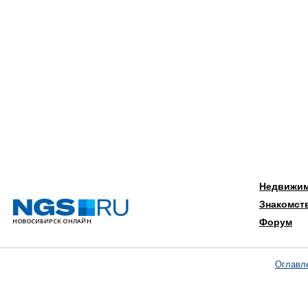
Недвижи
Знакомст
Форум
Оглавл