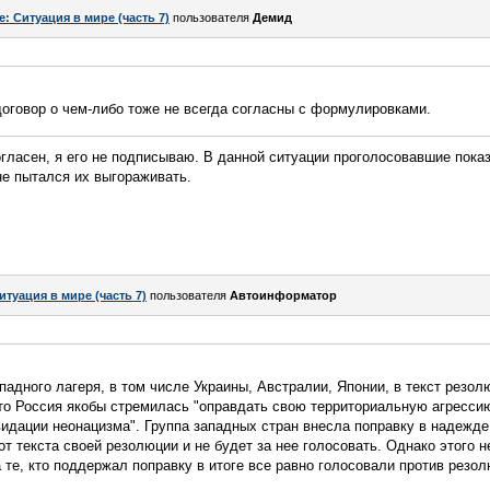
e: Ситуация в мире (часть 7)
пользователя
Демид
оговор о чем-либо тоже не всегда согласны с формулировками.
огласен, я его не подписываю. В данной ситуации проголосовавшие показ
не пытался их выгораживать.
итуация в мире (часть 7)
пользователя
Автоинформатор
падного лагеря, в том числе Украины, Австралии, Японии, в текст резо
то Россия якобы стремилась "оправдать свою территориальную агресси
дации неонацизма". Группа западных стран внесла поправку в надежде н
от текста своей резолюции и не будет за нее голосовать. Однако этого 
 те, кто поддержал поправку в итоге все равно голосовали против рез