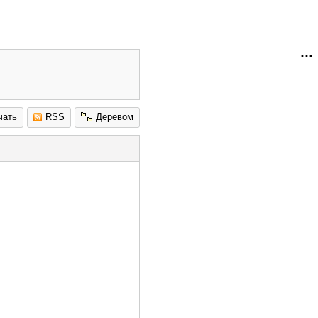
чать
RSS
Деревом