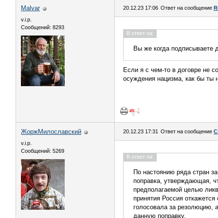
Malvar
20.12.23 17:06
Ответ на сообщение
R
v.i.p.
Сообщений: 8293
В ответ на:
Вы же когда подписываете д
Если я с чем-то в договре не с
осуждения нацизма, как бы ты 
ЖоржМилославский
20.12.23 17:31
Ответ на сообщение
С
v.i.p.
Сообщений: 5269
В ответ на:
По настоянию ряда стран за
поправка, утверждающая, ч
предполагаемой целью ликви
принятия Россия откажется 
голосовала за резолюцию, а
данную поправку.