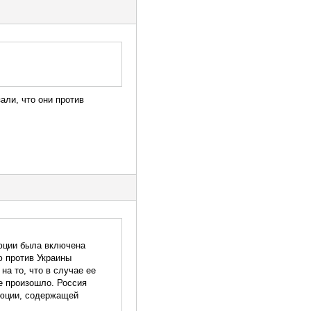
али, что они против
люции была включена
ю против Украины
а то, что в случае ее
не произошло. Россия
олюции, содержащей