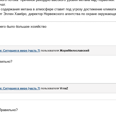
чат.
содержания метана в атмосфере ставит под угрозу достижение климати
рит Эллен Хамбро, директор Норвежского агентства по охране окружающ
него было большое хозяйство
e: Ситуация в мире (часть 7)
пользователя
ЖоржМилославский
вильно?
e: Ситуация в мире (часть 7)
пользователя
VглаZ
Правильно?