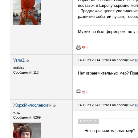
поставок в Европу скромно мол
- Продолжающееся увеличение 
развитие событий пугает, гово
Мужик не был фермером, но у 
VглаZ
14.12.23 20:14
Ответ на сообщение
R
activist
Сообщений: 113
Нет ограничительных мер? Пра
ЖоржМилославский
14.12.23 20:41
Ответ на сообщение
R
v.i.p.
Сообщений: 5269
В ответ на:
Нет ограничительных мер? 