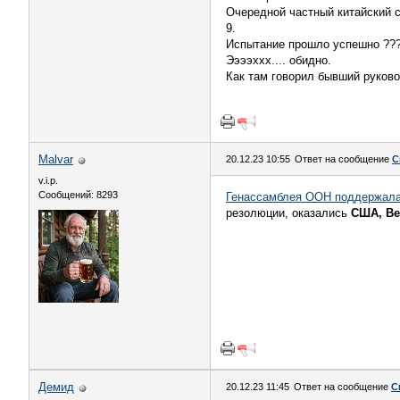
Очередной частный китайский с
9.
Испытание прошло успешно ??
Ээээххх.... обидно.
Как там говорил бывший руково
Malvar
20.12.23 10:55
Ответ на сообщение
С
v.i.p.
Сообщений: 8293
Генассамблея ООН поддержала 
резолюции, оказались
США, Ве
Демид
20.12.23 11:45
Ответ на сообщение
С