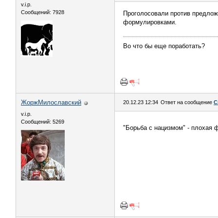
v.i.p.
Сообщений: 7928
Проголосовали против предложе
формулировками.
Во что бы еще поработать?
ЖоржМилославский
20.12.23 12:34
Ответ на сообщение
С
v.i.p.
Сообщений: 5269
"Борьба с нацизмом" - плохая