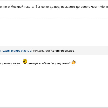
нного Москвой текста. Вы же когда подписываете договор о чем-либо т
итуация в мире (часть 7)
пользователя
Автоинформатор
 формулировка
немцы вообще "порадовали"