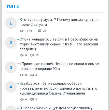
ТОП 5
Кто тут воду мутит? Почему нельзя купаться
1
после 2 августа
17 411
28
Стоит меньше 500 тысяч: в Новосибирске на
2
торги выставили серый Infiniti — его заложил
владелец
0
13
«Привет, детишки!» Чего вы не знали о самом
3
страшном сериале 90-х
0
3
«Выйду хотя бы на молоко соберу»:
4
трогательная история уличного артиста, его
куклы-дворника Семена Степановича
0
6
В Новосибирске ищут дом голубоглазому