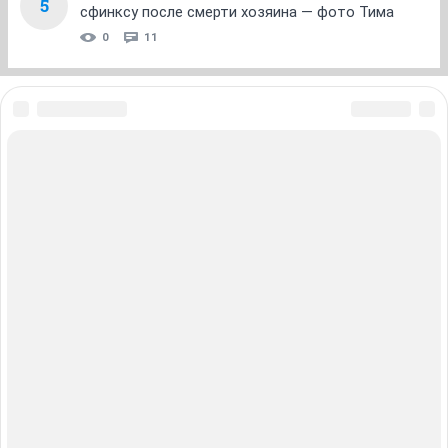
5
сфинксу после смерти хозяина — фото Тима
0
11
ЗНАКОМСТВА В НОВОСИБИРСКЕ
ПОГОДА В НОВОСИБИРСКЕ
ПРОБКИ В НОВОСИБИРСКЕ
ФОРУМЫ В НОВОСИБИРСКЕ
ТЕЛЕПРОГРАММА В НОВОСИБИРСКЕ
АФИША В НОВОСИБИРСКЕ
ГОРОСКОП
КУРСЫ ВАЛЮТ В НОВОСИБИРСКЕ
ТУРИЗМ В НОВОСИБИРСКЕ
ПРОМОКОДЫ В НОВОСИБИРСКЕ
РЕКЛАМА В НОВОСИБИРСКЕ
Полная версия
Справочник пользователя НГС