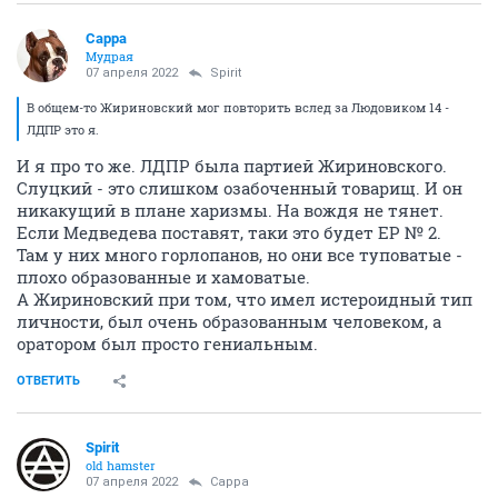
Сарра
Мудрая
07 апреля 2022
Spirit
В общем-то Жириновский мог повторить вслед за Людовиком 14 -
ЛДПР это я.
И я про то же. ЛДПР была партией Жириновского.
Слуцкий - это слишком озабоченный товарищ. И он
никакущий в плане харизмы. На вождя не тянет.
Если Медведева поставят, таки это будет ЕР № 2.
Там у них много горлопанов, но они все туповатые -
плохо образованные и хамоватые.
А Жириновский при том, что имел истероидный тип
личности, был очень образованным человеком, а
оратором был просто гениальным.
ОТВЕТИТЬ
Spirit
old hamster
07 апреля 2022
Сарра