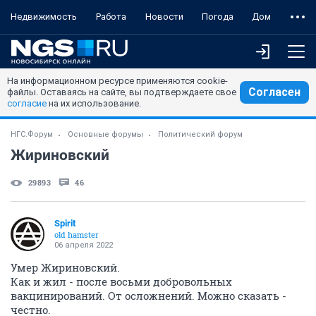
Недвижимость
Работа
Новости
Погода
Дом
На информационном ресурсе применяются cookie-
Согласен
файлы. Оставаясь на сайте, вы подтверждаете свое
согласие
на их использование.
НГС.Форум
Основные форумы
Политический форум
Жириновский
29893
46
Spirit
old hamster
06 апреля 2022
Умер Жириновский.
Как и жил - после восьми добровольных
вакцинирований. От осложнений. Можно сказать -
честно.