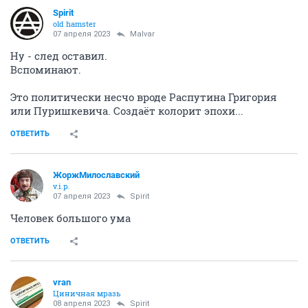
Spirit
old hamster
07 апреля 2023
Malvar
Ну - след оставил.
Вспоминают.
Это политически несчо вроде Распутина Григория
или Пуришкевича. Создаёт колорит эпохи...
ОТВЕТИТЬ
ЖоржМилославский
v.i.p.
07 апреля 2023
Spirit
Человек большого ума
ОТВЕТИТЬ
vran
Циничная мразь
08 апреля 2023
Spirit