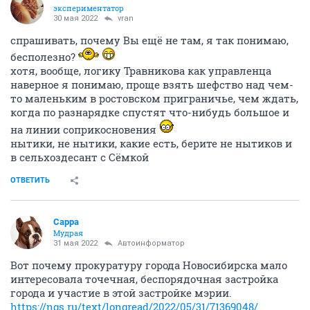
экспериментатор
30 мая 2022
vran
спрашивать, почему Вы ещё не там, я так понимаю,
бесполезно?
хотя, вообще, логику Травникова как управленца
наверное я понимаю, проще взять шефство над чем-
то маленьким в ростовском приграничье, чем ждать,
когда по разнарядке спустят что-нибудь большое и
на линии соприкосновения
нытики, не нытики, какие есть, берите не нытиков и
в сельхоздесант с Сёмкой
ОТВЕТИТЬ
Сарра
Мудрая
31 мая 2022
Автоинформатор
Вот почему прокуратуру города Новосибирска мало
интересовала точечная, беспорядочная застройка
города и участие в этой застройке мэрии.
https://ngs.ru/text/longread/2022/05/31/71369048/