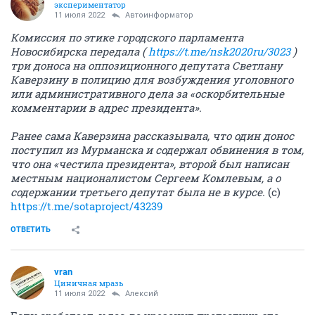
экспериментатор
11 июля 2022
Автоинформатор
Комиссия по этике городского парламента
Новосибирска передала (
https://t.me/nsk2020ru/3023
)
три доноса на оппозиционного депутата Светлану
Каверзину в полицию для возбуждения уголовного
или административного дела за «оскорбительные
комментарии в адрес президента».
Ранее сама Каверзина рассказывала, что один донос
поступил из Мурманска и содержал обвинения в том,
что она «честила президента», второй был написан
местным националистом Сергеем Комлевым, а о
содержании третьего депутат была не в курсе.
(с)
https://t.me/sotaproject/43239
ОТВЕТИТЬ
vran
Циничная мразь
11 июля 2022
Алексий