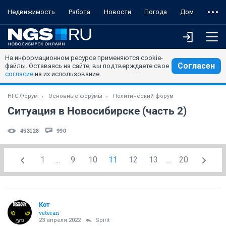
Недвижимость
Работа
Новости
Погода
Дом
На информационном ресурсе применяются cookie-
Согласен
файлы. Оставаясь на сайте, вы подтверждаете свое
согласие
на их использование.
НГС.Форум
Основные форумы
Политический форум
Ситуация в Новосибирске (часть 2)
453128
990
1
...
9
10
11
12
13
...
20
Koт
veteran
23 апреля 2022
Spirit