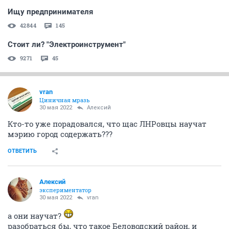
Ищу предпринимателя
42844
145
Стоит ли? "Электроинструмент"
9271
45
vran
Циничная мразь
30 мая 2022
Алексий
Кто-то уже порадовался, что щас ЛНРовцы научат
мэрию город содержать???
ОТВЕТИТЬ
Алексий
экспериментатор
30 мая 2022
vran
а они научат?
разобраться бы, что такое Беловодский район, и