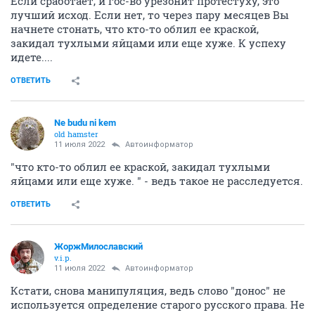
Если сработает, и гос-во урезонит протестуху, это
лучший исход. Если нет, то через пару месяцев Вы
начнете стонать, что кто-то облил ее краской,
закидал тухлыми яйцами или еще хуже. К успеху
идете....
ОТВЕТИТЬ
Ne budu ni kem
old hamster
11 июля 2022
Автоинформатор
"что кто-то облил ее краской, закидал тухлыми
яйцами или еще хуже. " - ведь такое не расследуется.
ОТВЕТИТЬ
ЖоржМилославский
v.i.p.
11 июля 2022
Автоинформатор
Кстати, снова манипуляция, ведь слово "донос" не
используется определение старого русского права. Не