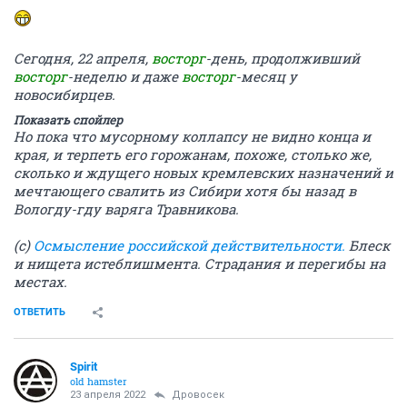
Сегодня, 22 апреля,
восторг
-день, продолживший
восторг
-неделю и даже
восторг
-месяц у
новосибирцев.
Показать спойлер
Но пока что мусорному коллапсу не видно конца и
края, и терпеть его горожанам, похоже, столько же,
сколько и ждущего новых кремлевских назначений и
мечтающего свалить из Сибири хотя бы назад в
Вологду-гду варяга Травникова.
(с)
Осмысление российской действительности.
Блеск
и нищета истеблишмента. Страдания и перегибы на
местах.
ОТВЕТИТЬ
Spirit
old hamster
23 апреля 2022
Дровосек