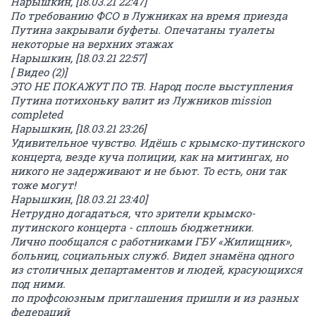
Нарышкин, [18.03.21 22:47]
По требованию ФСО в Лужниках на время приезда
Путина закрывали буфеты. Опечатаны туалеты
некоторые на верхних этажах
Нарышкин, [18.03.21 22:57]
[ Видео (2)]
ЭТО НЕ ПОКАЖУТ ПО ТВ. Народ после выступления
Путина потихоньку валит из Лужников mission
completed
Нарышкин, [18.03.21 23:26]
Удивительное чувство. Идёшь с крымско-путинского
концерта, везде куча полиции, как на митингах, но
никого не задерживают и не бьют. То есть, они так
тоже могут!
Нарышкин, [18.03.21 23:40]
Нетрудно догадаться, что зрители крымско-
путинского концерта - сплошь бюджетники.
Лично пообщался с работниками ГБУ «Жилищник»,
больниц, социальных служб. Видел знамёна одного
из столичных департаментов и людей, красующихся
под ними.
по профсоюзным приглашения пришли и из разных
федераций