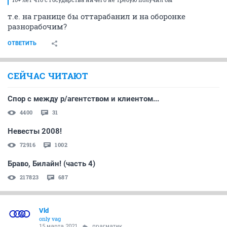
т.е. на границе бы оттарабанил и на оборонке
разнорабочим?
ОТВЕТИТЬ
СЕЙЧАС ЧИТАЮТ
Спор с между р/агентством и клиентом...
4400
31
Невесты 2008!
72916
1002
Браво, Билайн! (часть 4)
217823
687
Vld
only vag
15 марта 2021
прагматик