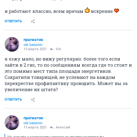
и работают классно, всем врачам
искренне
ОТВЕТИТЬ
прагматик
old hamster
15 марта 2021
Vld
я езжу мало, но вижу регулярно. более того если
зайти в 2 гис, то по сообщениям всегда где то стоят и
это помимо мест типа площади энергетиков.
Сократили товарищей, не успевают на каждом
перекрестке профилактику проводить. Может вы за
увеличение их штата?
ОТВЕТИТЬ
прагматик
old hamster
15 марта 2021
Алексий
10+ лет что с государства ничего не требую получил бы