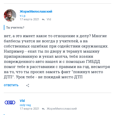
ЖоржМилославский
v.i.p.
17 марта 2021
Vld
Ты учитель?
нет, а это имеет какое то отношение к делу? Многие
балбесы учатся не всегда у учителей, а на
собственных ошибках при содействии окружающих.
Например - ехал ты по двору и теранул машину
припаркованную и уехал молча, тебя хозяин
поврежденного авто нашел и с помощью ГИБДД
помог тебе в расставании с правами на год, несмотря
на то, что ты просил замять факт "покинул место
ДТП". Урок тебе - не покидай место ДТП
ОТВЕТИТЬ
Vld
only vag
17 марта 2021
ЖоржМилославский