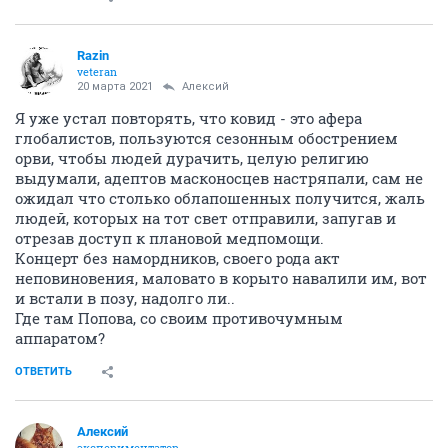
Razin
veteran
20 марта 2021
Алексий
Я уже устал повторять, что ковид - это афера
глобалистов, пользуются сезонным обострением
орви, чтобы людей дурачить, целую религию
выдумали, адептов масконосцев настряпали, сам не
ожидал что столько облапошенных получится, жаль
людей, которых на тот свет отправили, запугав и
отрезав доступ к плановой медпомощи.
Концерт без намордников, своего рода акт
неповиновения, маловато в корыто навалили им, вот
и встали в позу, надолго ли..
Где там Попова, со своим противочумным
аппаратом?
ОТВЕТИТЬ
Алексий
экспериментатор