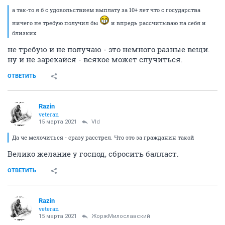
а так-то я б с удовольствием выплату за 10+ лет что с государства
ничего не требую получил бы
и впредь рассчитываю на себя и
близких
не требую и не получаю - это немного разные вещи.
ну и не зарекайся - всякое может случиться.
ОТВЕТИТЬ
Razin
veteran
15 марта 2021
Vld
Да че мелочиться - сразу расстрел. Что это за гражданин такой
Велико желание у господ, сбросить балласт.
ОТВЕТИТЬ
Razin
veteran
15 марта 2021
ЖоржМилославский