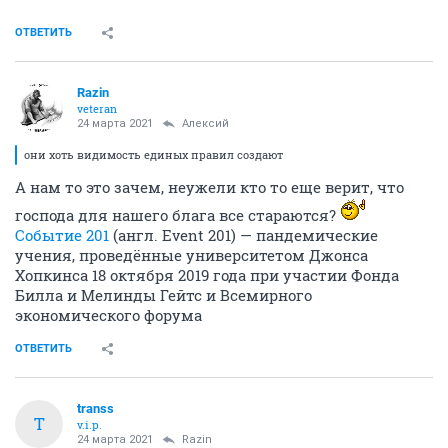
ОТВЕТИТЬ
Razin
veteran
24 марта 2021
Алексий
они хоть видимость единых правил создают
А нам то это зачем, неужели кто то еще верит, что
господа для нашего блага все стараются?
Событие 201
(англ. Event 201) — пандемические
учения, проведённые университетом Джонса
Хопкинса 18 октября 2019 года при участии Фонда
Билла и Мелинды Гейтс и Всемирного
экономического форума
ОТВЕТИТЬ
transs
T
v.i.p.
24 марта 2021
Razin