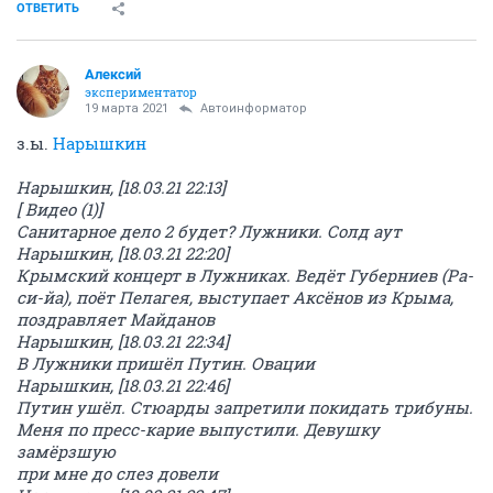
ОТВЕТИТЬ
Алексий
экспериментатор
19 марта 2021
Автоинформатор
з.ы.
Нарышкин
Нарышкин, [18.03.21 22:13]
[ Видео (1)]
Санитарное дело 2 будет? Лужники. Солд аут
Нарышкин, [18.03.21 22:20]
Крымский концерт в Лужниках. Ведёт Губерниев (Ра-
си-йа), поёт Пелагея, выступает Аксёнов из Крыма,
поздравляет Майданов
Нарышкин, [18.03.21 22:34]
В Лужники пришёл Путин. Овации
Нарышкин, [18.03.21 22:46]
Путин ушёл. Стюарды запретили покидать трибуны.
Меня по пресс-карие выпустили. Девушку
замёрзшую
при мне до слез довели