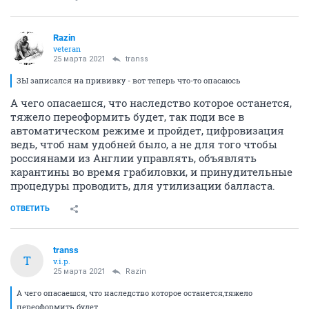
Razin
veteran
25 марта 2021
transs
ЗЫ записался на прививку - вот теперь что-то опасаюсь
А чего опасаешся, что наследство которое останется,
тяжело переоформить будет, так поди все в
автоматическом режиме и пройдет, цифровизация
ведь, чтоб нам удобней было, а не для того чтобы
россиянами из Англии управлять, объявлять
карантины во время грабиловки, и принудительные
процедуры проводить, для утилизации балласта.
ОТВЕТИТЬ
transs
T
v.i.p.
25 марта 2021
Razin
А чего опасаешся, что наследство которое останется,тяжело
переоформить будет