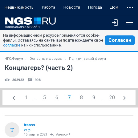
Недвижимость
Работа
Новости
Погода
Дом
На информационном ресурсе применяются cookie-
Согласен
файлы. Оставаясь на сайте, вы подтверждаете свое
согласие
на их использование.
НГС.Форум
Основные форумы
Политический форум
Концлагерь? (часть 2)
363932
998
1
...
5
6
7
8
9
...
20
transs
T
v.i.p.
15 марта 2021
Алексий