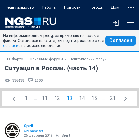
Недвижимость
Работа
Новости
Погода
Дом
На информационном ресурсе применяются cookie-
Согласен
файлы. Оставаясь на сайте, вы подтверждаете свое
согласие
на их использование.
НГС.Форум
Основные форумы
Политический форум
Ситуация в России. (часть 14)
336438
1000
1
...
11
12
13
14
15
...
21
Spirit
old hamster
26 февраля 2019
Spirit