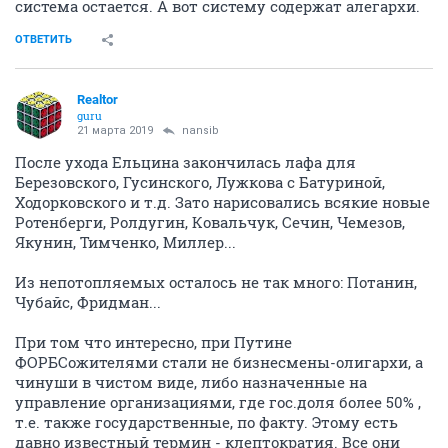
система остается. А вот систему содержат алегархи.
ОТВЕТИТЬ
Realtor
guru
21 марта 2019
nansib
После ухода Ельцина закончилась лафа для
Березовского, Гусинского, Лужкова с Батуриной,
Ходорковского и т.д. Зато нарисовались всякие новые
Ротенберги, Ролдугин, Ковальчук, Сечин, Чемезов,
Якунин, Тимченко, Миллер...
Из непотопляемых осталось не так много: Потанин,
Чубайс, Фридман...
При том что интересно, при Путине
ФОРБСожителями стали не бизнесмены-олигархи, а
чинуши в чистом виде, либо назначенные на
управление организациями, где гос.доля более 50% ,
т.е. также государственные, по факту. Этому есть
давно известный термин - клептократия. Все они