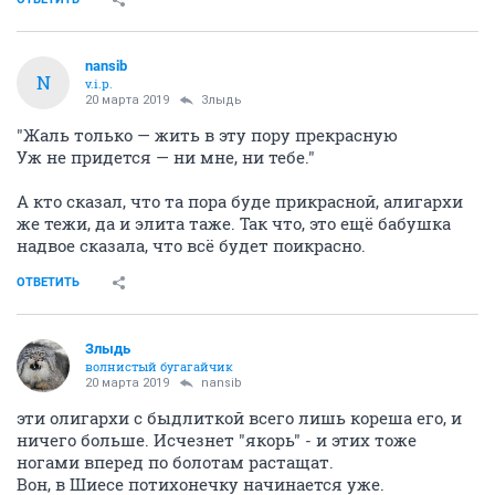
nansib
N
v.i.p.
20 марта 2019
Злыдь
"Жаль только — жить в эту пору прекрасную
Уж не придется — ни мне, ни тебе."
А кто сказал, что та пора буде прикрасной, алигархи
же тежи, да и элита таже. Так что, это ещё бабушка
надвое сказала, что всё будет поикрасно.
ОТВЕТИТЬ
Злыдь
волнистый бугагайчик
20 марта 2019
nansib
эти олигархи с быдлиткой всего лишь кореша его, и
ничего больше. Исчезнет "якорь" - и этих тоже
ногами вперед по болотам растащат.
Вон, в Шиесе потихонечку начинается уже.