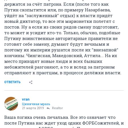
держатся за счёт патрона. Если (после того как
Путин скопытится или, по примеру Назарбаева,
уйдёт на "заслуженный" отдых) к власти придёт
новый диктатор, то все эти марионетки полетят с
постов. Ну а если из своих рядов смену подготовит,
то может и усидит кто-то. Только, обычно, подобные
Путину воинственные авторитарные правители не
готовят себе замену, думают будут вечными и
поэтому их империи рушатся после их "внезапной"
кончины: Чингисхан, Македонский, Аттила... На их
место приходят новые люди и всех бывших
небожителей разгоняют, а то и вслед за патроном
отправляют к праотцам, в процессе делёжки власти.
ОТВЕТИТЬ
vran
Циничная мразь
21 марта 2019
Realtor
Ваша логика очень печальна. Все это означает что
после Путина нас ждет уход одних ФОРБСожителей, и