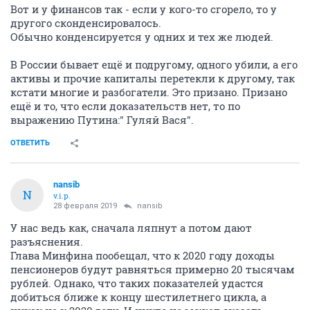
Вот и у финансов так - если у кого-то сгорело, то у
другого сконденсировалось.
Обычно конденсируется у одних и тех же людей.
В России бывает ещё и подругому, одного убили, а его
активы и прочие капиталы перетекли к другому, так
кстати многие и разбогатели. Это призано. Призано
ещё и то, что если доказательств нет, то по
выражению Путина:" Гуляй Вася".
ОТВЕТИТЬ
nansib
N
v.i.p.
28 февраля 2019
nansib
У нас ведь как, сначала ляпнут а потом дают
разъяснения.
Глава Минфина пообещал, что к 2020 году доходы
пенсионеров будут равняться примерно 20 тысячам
рублей. Однако, что таких показателей удастся
добиться ближе к концу шестилетнего цикла, а