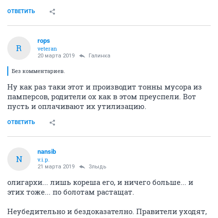
ОТВЕТИТЬ
rops
R
veteran
20 марта 2019
Галинка
Без комментариев.
Ну как раз таки этот и производит тонны мусора из
памперсов, родители ох как в этом преуспели. Вот
пусть и оплачивают их утилизацию.
ОТВЕТИТЬ
nansib
N
v.i.p.
21 марта 2019
Злыдь
олигархи... лишь кореша его, и ничего больше... и
этих тоже... по болотам растащат.
Неубедительно и бездоказателно. Правители уходят,