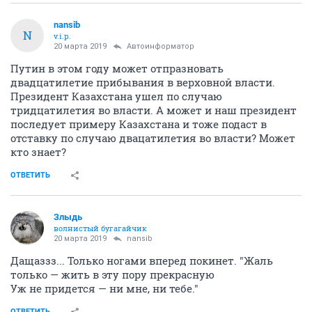
nansib
N
v.i.p.
20 марта 2019
Автоинформатор
Путин в этом году может отпразновать
двадцатилетие прибывания в верховной власти.
Президент Казахстана ушел по случаю
тридцатилетия во власти. А может и наш президент
последует примеру Казахстана и тоже подаст в
отставку по случаю двацатилетия во власти? Может
кто знает?
ОТВЕТИТЬ
Злыдь
волнистый бугагайчик
20 марта 2019
nansib
Дащаззз... Только ногами вперед покинет. "Жаль
только — жить в эту пору прекрасную
Уж не придется — ни мне, ни тебе."
ОТВЕТИТЬ