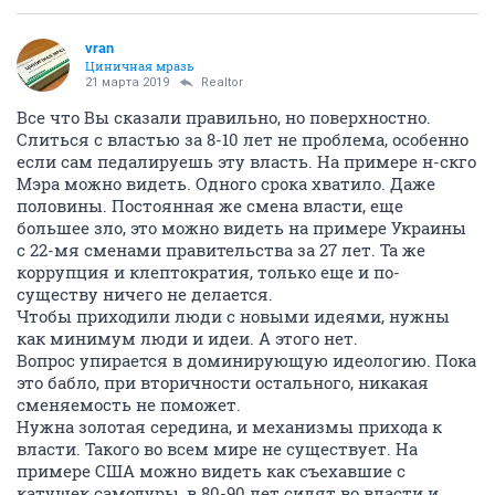
vran
Циничная мразь
21 марта 2019
Realtor
Все что Вы сказали правильно, но поверхностно.
Слиться с властью за 8-10 лет не проблема, особенно
если сам педалируешь эту власть. На примере н-скго
Мэра можно видеть. Одного срока хватило. Даже
половины. Постоянная же смена власти, еще
большее зло, это можно видеть на примере Украины
с 22-мя сменами правительства за 27 лет. Та же
коррупция и клептократия, только еще и по-
существу ничего не делается.
Чтобы приходили люди с новыми идеями, нужны
как минимум люди и идеи. А этого нет.
Вопрос упирается в доминирующую идеологию. Пока
это бабло, при вторичности остального, никакая
сменяемость не поможет.
Нужна золотая середина, и механизмы прихода к
власти. Такого во всем мире не существует. На
примере США можно видеть как съехавшие с
катушек самодуры, в 80-90 лет сидят во власти и