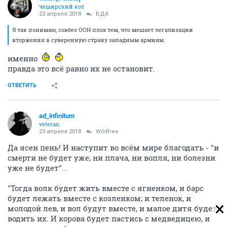
чеширский кот
23 апреля 2018
БДА
Я так понимаю, совбез ООН плох тем, что мешает легализации
вторжения в суверенную страну западным армиям.
именно
правда это всё равно их не остановит.
ОТВЕТИТЬ
ad_infinitum
veteran
23 апреля 2018
Wildfree
Да ясен пень! И наступит во всём мире благодать - "и
смерти не будет уже; ни плача, ни вопля, ни болезни
уже не будет"...
"Тогда волк будет жить вместе с ягненком, и барс
будет лежать вместе с козленком; и теленок, и
молодой лев, и вол будут вместе, и малое дитя будет
водить их. И корова будет пастись с медведицею, и