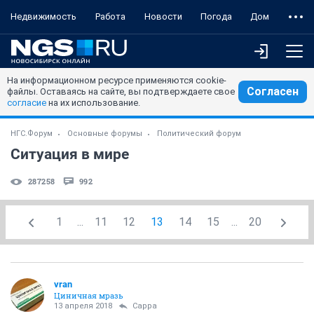
Недвижимость
Работа
Новости
Погода
Дом
На информационном ресурсе применяются cookie-
Согласен
файлы. Оставаясь на сайте, вы подтверждаете свое
согласие
на их использование.
НГС.Форум
Основные форумы
Политический форум
Ситуация в мире
287258
992
1
...
11
12
13
14
15
...
20
vran
Циничная мразь
13 апреля 2018
Сарра