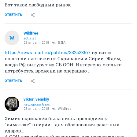
Вот такой свободный рынок
ОТВЕТИТЬ
Wildfree
W
activist
23 апреля 2018
БДА
https://news.mail.ru/politics/33252367/
ну вот и
полетели ласточки от Скрипалей и Сирии. Ждем,
когда РФ вытурят из СБ ООН. Интересно, сколько
потребуется времени на операцию ..
ОТВЕТИТЬ
viktor_venskiy
чеширский кот
23 апреля 2018
Wildfree
Химия скрипалей была лишь прелюдией к
"химатаке" в сирии - для обоснования ракетных
ударов...
А ООН тут побочный результат, под него тоже уже