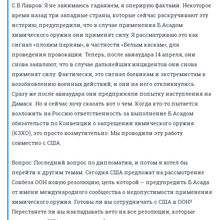
С.В.Лавров: Я не занимаюсь гаданием, я оперирую фактами. Некоторое
время назад три западные страны, которые сейчас раскручивают эту
истерию, предупредили, что в случае применения Б.Асадом
химического оружия они применят силу. Я рассматриваю это как
сигнал «плохим парням», в частности «Белым каскам», для
проведения провокации. Теперь, после авиаудара 14 апреля, они
снова заявляют, что в случае дальнейших инцидентов они снова
применят силу. Фактически, это сигнал боевикам и экстремистам к
возобновлению военных действий, и они на него откликнулись.
Сразу же после авиаудара они предприняли попытку наступления на
Дамаск. Но я сейчас хочу сказать вот о чем. Когда кто-то пытается
возложить на Россию ответственность за выполнение Б.Асадом
обязательств по Конвенции о запрещении химического оружия
(КЗХО), это просто возмутительно. Мы проводили эту работу
совместно с США.
Вопрос: Последний вопрос по дипломатии, и потом я хотел бы
перейти к другим темам. Сегодня США предложат на рассмотрение
Совбеза ООН новую резолюцию, цель которой – предупредить Б.Асада
от имени международного сообщества о недопустимости применения
химического оружия. Готовы ли вы сотрудничать с США в ООН?
Перестанете ли вы накладывать вето на все резолюции, которые