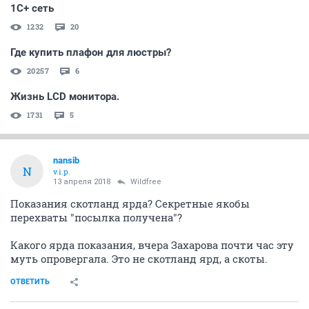
1С+ сеть
1232
20
Где купить плафон для люстры?
20257
6
Жизнь LCD монитора.
1731
5
nansib
N
v.i.p.
13 апреля 2018
Wildfree
Показания скотланд ярда? Секретные якобы
перехваты "посылка получена"?
Какого ярда показания, вчера Захарова почти час эту
муть опровергала. Это не скотланд ярд, а скоты.
ОТВЕТИТЬ