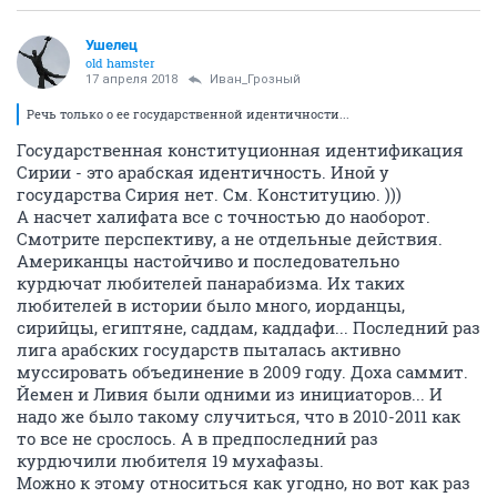
Ушелец
old hamster
17 апреля 2018
Иван_Грозный
Речь только о ее государственной идентичности...
Государственная конституционная идентификация
Сирии - это арабская идентичность. Иной у
государства Сирия нет. См. Конституцию. )))
А насчет халифата все с точностью до наоборот.
Смотрите перспективу, а не отдельные действия.
Американцы настойчиво и последовательно
курдючат любителей панарабизма. Их таких
любителей в истории было много, иорданцы,
сирийцы, египтяне, саддам, каддафи... Последний раз
лига арабских государств пыталась активно
муссировать объединение в 2009 году. Доха саммит.
Йемен и Ливия были одними из инициаторов... И
надо же было такому случиться, что в 2010-2011 как
то все не срослось. А в предпоследний раз
курдючили любителя 19 мухафазы.
Можно к этому относиться как угодно, но вот как раз