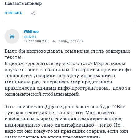
Показать спойлер
ОТВЕТИТЬ
Wildfree
W
activist
17 апреля 2018
Иван_Грозный
Было бы неплохо давать ссылки на столь обширные
тексты.
В целом - да, в итоге: ну и что с того? Мир в любом
случае станет глобальным. Интернет и прочие инфо-
технологии ускорили передачу информации в
миллионы раз, теперь весь мир представлен
практически единым инфо-пространством .. дело за
экономической глобализацией.
Это - неизбежно. Другое дело какой она будет? Вот
тут ваш текст как нельзя кстати. Можно жить
глобальным миром, сохраняя гомударственную,
национальную само-идентификацию - легко. Но ..
надо ли оно кому-то из правящих старцев, если они
сами остались из эпохи птеродактилей?