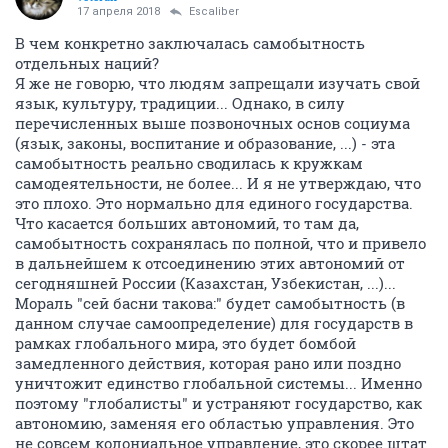
17 апреля 2018
Escaliber
В чем конкретно заключалась самобытность
отдельных наций?
Я же не говорю, что людям запрещали изучать свой
язык, культуру, традиции... Однако, в силу
перечисленных выше позвоночных основ социума
(язык, законы, воспитание и образование, ...) - эта
самобытность реально сводилась к кружкам
самодеятельности, не более... И я не утверждаю, что
это плохо. Это нормально для единого государства.
Что касается больших автономий, то там да,
самобытность сохранялась по полной, что и привело
в дальнейшем к отсоединению этих автономий от
сегодняшней России (Казахстан, Узбекистан, ...)...
Мораль "сей басни такова:" будет самобытность (в
данном случае самоопределение) для государств в
рамках глобального мира, это будет бомбой
замедленного действия, которая рано или поздно
уничтожит единство глобальной системы... Именно
поэтому "глобалисты" и устраняют государство, как
автономию, заменяя его областью управления. Это
не совсем колониальное управление, это скорее штат