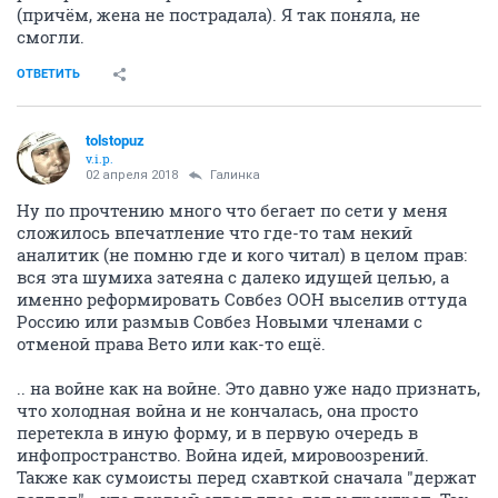
(причём, жена не пострадала). Я так поняла, не
смогли.
ОТВЕТИТЬ
tolstopuz
v.i.p.
02 апреля 2018
Галинка
Ну по прочтению много что бегает по сети у меня
сложилось впечатление что где-то там некий
аналитик (не помню где и кого читал) в целом прав:
вся эта шумиха затеяна с далеко идущей целью, а
именно реформировать Совбез ООН выселив оттуда
Россию или размыв Совбез Новыми членами с
отменой права Вето или как-то ещё.
.. на войне как на войне. Это давно уже надо признать,
что холодная война и не кончалась, она просто
перетекла в иную форму, и в первую очередь в
инфопространство. Война идей, мировоозрений.
Также как сумоисты перед схавткой сначала "держат