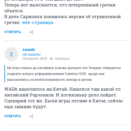
Теперь вот выясняется, что потерпевший гречки
объелся.
В деле Скрипаля появилась версия об отравленной
гречке.
web-страница
ОТВЕТИТЬ
zanuda
Z
old hamster
03 апреля 2018
tolstopuz
Ну пока только до китайцев похоже доперло что Лондон собирается
поднять вопрос реформирования Совбеза ООН.. вроде как
высказались за необоснованность наезда в целом.
WADA нацелилось на Китай. Нашелся там какой-то
китайский Родченков. И потихоньку дело пойдет.
Сценарий тот же. Были игры летние в Китае, сейчас
еще зимние будут.
ОТВЕТИТЬ