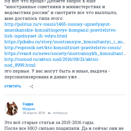
Ну вот что проще? Делаете запрос к яше
"иностранные советники в министерствах и
ведомствах россии" и смотрите все что выплыло,
мне досталось типа этого:
http://politus.ru/v-rossii/1465-rossiey-upravlyayut-
amerikanskie-konsaltingovye-kompanii-pravitelstvo-
lish-ispolnyaet-ih-volyu.html
https://pikabu.ru/story/inostrannyie_konsultantyi_i_auditoryi_ministerstv_i_vedomstv_po_konstitutsii_rossiyskoy_federatsii_3875597
http://voprosik.net/kto-konsultiruet-pravitelstvo-rossii/
https://ivan4.ru/news/society/inostrannykh_konsultantov_von_iz_ministerstv_i_vedomstv_rossii_/
http://rusnod.ru/aktsii-nod/2016/08/21/aktsii-
nod_8999.html
это первые. У вас могут быть и иные, выдача -
персонализирована и давно уже ..
ОТВЕТИТЬ
Сарра
Мудрая
30 марта 2018
tolstopuz
Это всё старые статьи за 2015-2016 годы.
После все НКО сильно пощипали. Да и сейчас они не