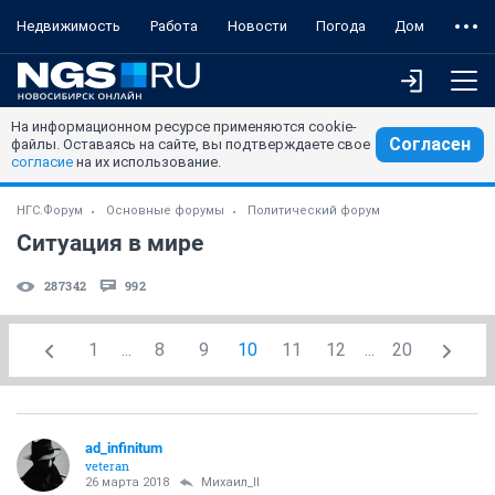
Недвижимость
Работа
Новости
Погода
Дом
На информационном ресурсе применяются cookie-
Согласен
файлы. Оставаясь на сайте, вы подтверждаете свое
согласие
на их использование.
НГС.Форум
Основные форумы
Политический форум
Ситуация в мире
287342
992
1
...
8
9
10
11
12
...
20
ad_infinitum
veteran
26 марта 2018
Михаил_II