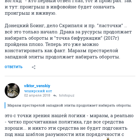
взгляд" - кто первый отвел глаз, тот и проиграл. Так
и тут: проигрыш в инфовойне будет означать
проигрыш и вживую.
Донецкий Боинг, дело Скрипаля и пр. "ласточки" ..
всё это только начало. Драка за русурсы продолжает
набирать обороты и "точка бифуркации" (2017г)
пройдена плохо. Теперь это уже можно
констатировать как факт. Маразм престарелой
западной элиты продолжает набирать обороты.
ОТВЕТИТЬ
viktor_venskiy
чеширский кот
02 апреля 2018
tolstopuz
Маразм престарелой западной элиты продолжает набирать обороты.
это с точки зрения нашей логики - маразм, а реально
- четко просчитанная политика, где все средства
хороши... и никто эти средства не будет подгонять
под наш шаблон разумности или порядочности с