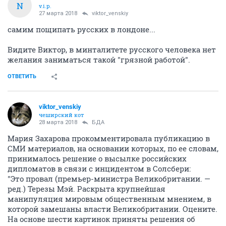
N
v.i.p.
27 марта 2018
viktor_venskiy
самим пощипать русских в лондоне...
Видите Виктор, в минталитете русского человека нет
желания заниматься такой "грязной работой".
ОТВЕТИТЬ
viktor_venskiy
чеширский кот
28 марта 2018
БДА
Мария Захарова прокомментировала публикацию в
СМИ материалов, на основании которых, по ее словам,
принималось решение о высылке российских
дипломатов в связи с инцидентом в Солсбери:
"Это провал (премьер-министра Великобритании. —
ред.) Терезы Мэй. Раскрыта крупнейшая
манипуляция мировым общественным мнением, в
которой замешаны власти Великобритании. Оцените.
На основе шести картинок приняты решения об