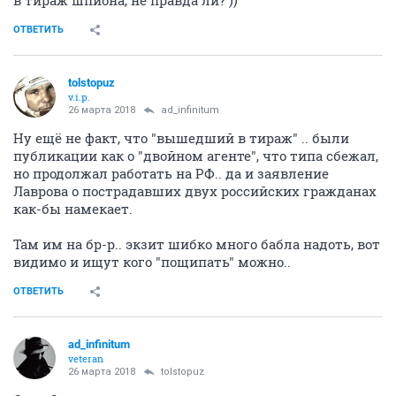
в тираж шпиона, не правда ли? ))
ОТВЕТИТЬ
tolstopuz
v.i.p.
26 марта 2018
ad_infinitum
Ну ещё не факт, что "вышедший в тираж" .. были
публикации как о "двойном агенте", что типа сбежал,
но продолжал работать на РФ.. да и заявление
Лаврова о пострадавших двух российских гражданах
как-бы намекает.
Там им на бр-р.. экзит шибко много бабла надоть, вот
видимо и ищут кого "пощипать" можно..
ОТВЕТИТЬ
ad_infinitum
veteran
26 марта 2018
tolstopuz