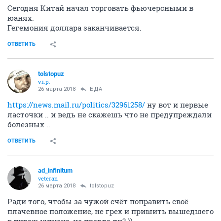
Сегодня Китай начал торговать фьючерсными в
юанях.
Гегемония доллара заканчивается.
ОТВЕТИТЬ
tolstopuz
v.i.p.
26 марта 2018
БДА
https://news.mail.ru/politics/32961258/
ну вот и первые
ласточки .. и ведь не скажешь что не предупреждали
болезных ..
ОТВЕТИТЬ
ad_infinitum
veteran
26 марта 2018
tolstopuz
Ради того, чтобы за чужой счёт поправить своё
плачевное положение, не грех и пришить вышедшего