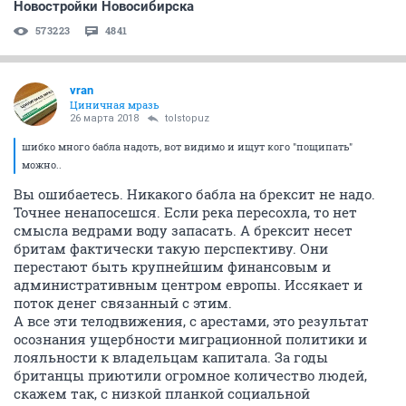
Новостройки Новосибирска
573223
4841
vran
Циничная мразь
26 марта 2018
tolstopuz
шибко много бабла надоть, вот видимо и ищут кого "пощипать"
можно..
Вы ошибаетесь. Никакого бабла на брексит не надо.
Точнее ненапосешся. Если река пересохла, то нет
смысла ведрами воду запасать. А брексит несет
бритам фактически такую перспективу. Они
перестают быть крупнейшим финансовым и
административным центром европы. Иссякает и
поток денег связанный с этим.
А все эти телодвижения, с арестами, это результат
осознания ущербности миграционной политики и
лояльности к владельцам капитала. За годы
британцы приютили огромное количество людей,
скажем так, с низкой планкой социальной