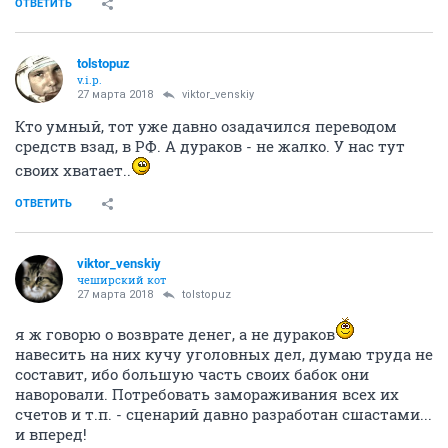
ОТВЕТИТЬ
tolstopuz
v.i.p.
27 марта 2018
viktor_venskiy
Кто умный, тот уже давно озадачился переводом
средств взад, в РФ. А дураков - не жалко. У нас тут
своих хватает..
ОТВЕТИТЬ
viktor_venskiy
чеширский кот
27 марта 2018
tolstopuz
я ж говорю о возврате денег, а не дураков
навесить на них кучу уголовных дел, думаю труда не
составит, ибо большую часть своих бабок они
наворовали. Потребовать замораживания всех их
счетов и т.п. - сценарий давно разработан сшастами...
и вперед!