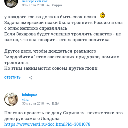
чеширский кот
30 марта 2018
Сарра
у каждого гос-ва должна быть своя псака...
Задача амерзской псаки была троллить Россию и она
с этим неплохо справлялась.
Если Захарова будет успешно троллить сшастов - не
важно, что она говорит... это ж просто политика.
Другое дело, чтобы дождаться реального
"мордобития" этих заокеанских придурков, помимо
троллинга.
Но этим занимаются совсем другие люди.
ОТВЕТИТЬ
tolstopuz
v.i.p.
30 марта 2018
БДА
Полезно прочесть по делу Скрипаля. похоже таки это
дело рук самого Лондона:
https://www.vesti.ru/doc.html?id=3001078