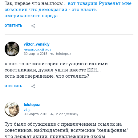
Так, первое что нашлось:
.. вот товарищ Рузвельт мне
объяснил что демократия - это власть
американского народа ..
ОТВЕТИТЬ
viktor_venskiy
чеширский кот
30 марта 2018
tolstopuz
я как-то не мониторил ситуацию с ихними
советниками, думал ушли вместе ЕБН...
есть подтверждение, что остались?
ОТВЕТИТЬ
tolstopuz
v.i.p.
30 марта 2018
viktor_venskiy
Тут было обсуждение с привлечением ссылок на
советников, наблюдателей, всяческие "хеджфонды"
что держат акции, принадлежащие якобы