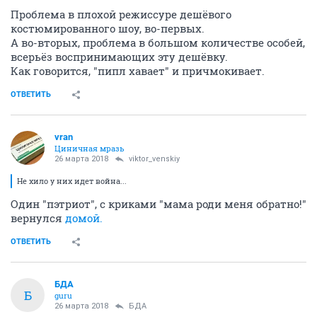
Проблема в плохой режиссуре дешёвого
костюмированного шоу, во-первых.
А во-вторых, проблема в большом количестве особей,
всерьёз воспринимающих эту дешёвку.
Как говорится, "пипл хавает" и причмокивает.
ОТВЕТИТЬ
vran
Циничная мразь
26 марта 2018
viktor_venskiy
Не хило у них идет война...
Один "пэтриот", с криками "мама роди меня обратно!"
вернулся
домой.
ОТВЕТИТЬ
БДА
Б
guru
26 марта 2018
БДА