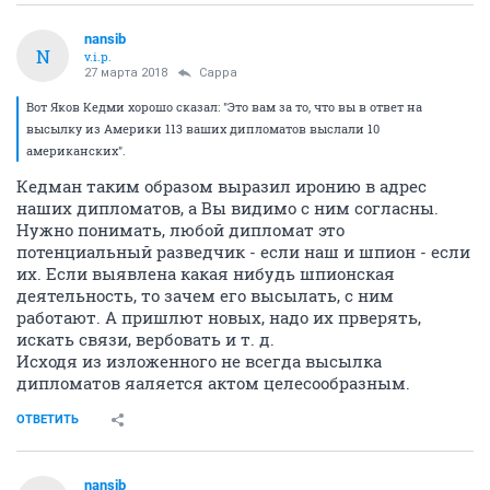
nansib
N
v.i.p.
27 марта 2018
Сарра
Вот Яков Кедми хорошо сказал: "Это вам за то, что вы в ответ на
высылку из Америки 113 ваших дипломатов выслали 10
американских".
Кедман таким образом выразил иронию в адрес
наших дипломатов, а Вы видимо с ним согласны.
Нужно понимать, любой дипломат это
потенциальный разведчик - если наш и шпион - если
их. Если выявлена какая нибудь шпионская
деятельность, то зачем его высылать, с ним
работают. А пришлют новых, надо их прверять,
искать связи, вербовать и т. д.
Исходя из изложенного не всегда высылка
дипломатов яаляется актом целесообразным.
ОТВЕТИТЬ
nansib