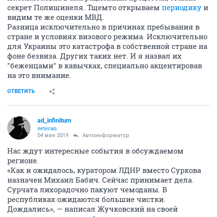
секрет Полишинеля. Тщемто открываем
периодику
и
видим те же оценки МВД.
Разница исключительно в причинах пребывания в
стране и условиях визового режима. Исключительно
для Украины это катастрофа в собственной стране на
фоне безвиза. Других таких нет. И я назвал их
"беженцами" в кавычках, специально акцентировав
на это внимание.
ОТВЕТИТЬ
ad_infinitum
veteran
04 мая 2019
Автоинформатор
Нас ждут интересные события в обсуждаемом
регионе.
«Как и ожидалось, куратором ЛДНР вместо Суркова
назначен Михаил Бабич. Сейчас принимает дела.
Сурчата лихорадочно пакуют чемоданы. В
республиках ожидаются большие чистки.
Дождались», — написал Жучковский на своей