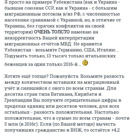
Я просто на примере Узбекистана (как и Украина -
бывшая союзная ССР, как и Украина - с большим
миграционным потоком в/из РФ, с численностью
населения сравнимой с Украиной, но, в отличие от
Украины, без горячих конфликтов на своей
территории)
ОЧЕНЬ ТОЛСТО
намекаю на
некорректность Вашей интерпретации
миграционных отчётов МВД. Не нравится
Узбекистан - возьмите Германию, США, Италию...
Подумать только, 13 тысяч только итальянских
беженцев за один только 2016-й...
Хотите ещё толще? Пожалуйста. Возьмите разность
между количеством вставших на миграционный
учёт и снявшийся с оного по всем странам. Для
десятка стран типа Ватикана, Кирибати и
Гренландии Вы получите отрицательные цифры в
пределах единиц или десятков человек, для всех
остальных - разность положительная. Настолько
положительная, что в сумме по всем странам - почти
5 млн (в 2016г). Если (по Вашей методе) вычесть
получивших гражданство и ВНЖ, то остаётся +4,2