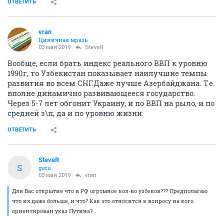
ОТВЕТИТЬ
vran
Циничная мразь
03 мая 2019
SteveR
Вообще, если брать индекс реального ВВП к уровню
1990г, то Узбекистан показывает наилучшие темпы
развития во всем СНГ.Даже лучше Азербайджана. Т.е.
вполне динамично развивающееся государство.
Через 5-7 лет обгонит Украину, и по ВВП на рыло, и по
средней з\п, да и по уровню жизни.
ОТВЕТИТЬ
SteveR
S
guru
03 мая 2019
vran
Для Вас открытие что в РФ огромное кол-во узбеков??? Предполагаю
что их даже больше, и что? Как это относится к вопросу на кого
ориентирован указ Путина?