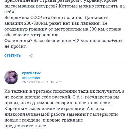
присоединение страны размером с украину, кроме
высасывания ресурсов? Которые можно потратить на
себя.
Во времена СССР это было логично. Дальность
авиации 200-300км, ракет нет как явления. Т.е.
отодвинув границу от метрополии на 300 км, страна
обезопасит метрополию.
Фолкленды? База обеспечения+12 мильная зона+есть
не просит.
ОТВЕТИТЬ
прагматик
old hamster
26 октября 2019
vran
Из таджик в третьем поколении таджик получится, а
из хохла вполне себе русский. С т.з. государства вы
правы, но с одним как говорил чапаев, нюансом.
Коренным населением метрополии. А его на
низкооплачиваемой работе заменяют гастеры или
новые граждане, и новые граждане
предпочтительнее.