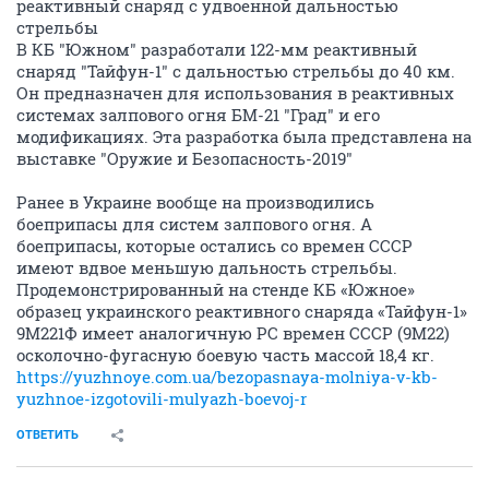
реактивный снаряд с удвоенной дальностью
стрельбы
В КБ "Южном" разработали 122-мм реактивный
снаряд "Тайфун-1" с дальностью стрельбы до 40 км.
Он предназначен для использования в реактивных
системах залпового огня БМ-21 "Град" и его
модификациях. Эта разработка была представлена на
выставке "Оружие и Безопасность-2019"
Ранее в Украине вообще на производились
боеприпасы для систем залпового огня. А
боеприпасы, которые остались со времен СССР
имеют вдвое меньшую дальность стрельбы.
Продемонстрированный на стенде КБ «Южное»
образец украинского реактивного снаряда «Тайфун-1»
9М221Ф имеет аналогичную РС времен СССР (9М22)
осколочно-фугасную боевую часть массой 18,4 кг.
https://yuzhnoye.com.ua/bezopasnaya-molniya-v-kb-
yuzhnoe-izgotovili-mulyazh-boevoj-r
ОТВЕТИТЬ