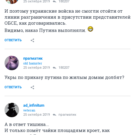
25 октября 2019
180207
И поэтому украинские войска не смогли отойти от
линии разграничения в присутствии представителей
ОБСЕ, как договаривались.
Видимо, наказ Путина выполняли.
ОТВЕТИТЬ
прагматик
old hamster
25 октября 2019
180207
Укры по приказу путина по жилым домам долбят?
ОТВЕТИТЬ
ad_infinitum
veteran
25 октября 2019
прагматик
А в ответ тишина...
И только помёт чайки площадями кроет, как