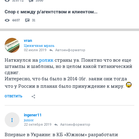
315772
1000
Спор с между р/агентством и клиентом...
4407
31
vran
Циничная мразь
02 июля 2019
Автоинформатор
Наткнулся на
ролик
страны уа. Понятно что все еще
штампы и шаблоны, но в целом какой титанический
сдвиг.
Интересно, что бы было в 2014-16г. заяви они тогда
что у России в планах было принуждение к миру.
ОТВЕТИТЬ
ingener11
I
junior
22 октября 2019
Автоинформатор
Впервые в Украине: в КБ «Южном» разработали