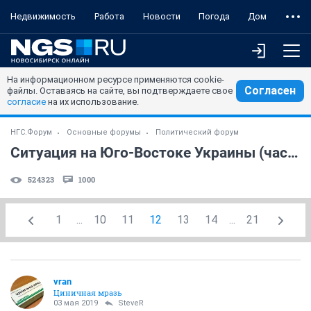
Недвижимость
Работа
Новости
Погода
Дом
На информационном ресурсе применяются cookie-
Согласен
файлы. Оставаясь на сайте, вы подтверждаете свое
согласие
на их использование.
НГС.Форум
Основные форумы
Политический форум
Ситуация на Юго-Востоке Украины (часть 5)
524323
1000
1
...
10
11
12
13
14
...
21
vran
Циничная мразь
03 мая 2019
SteveR