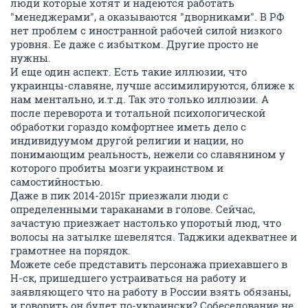
люди которые хотят и надеются работать
"менеджерами", а оказываются "дворниками". В РФ
нет проблем с иностранной рабочей силой низкого
уровня. Ее даже с избытком. Другие просто не
нужны.
И еще один аспект. Есть такие иллюзии, что
украинцы-славяне, лучше ассимилируются, ближе к
нам ментально, и.т.д. Так это только иллюзии. А
после переворота и тотальной психологической
обработки гораздо комфортнее иметь дело с
индивидуумом другой религии и нации, но
понимающим реальность, нежели со славянином у
которого пробиты мозги украинством и
самостийностью.
Даже в пик 2014-2015г приезжали люди с
определенными тараканами в голове. Сейчас,
зачастую приезжает настолько упоротый люд, что
волосы на затылке шевелятся. Таджики адекватнее и
грамотнее на порядок.
Можете себе представить персонажа приехавшего в
Н-ск, пришедшего устраиваться на работу и
заявляющего что на работу в России взять обязаны,
и говорить он будет по-украински? Собеседование не