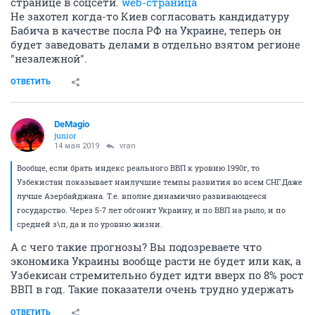
странице в соцсети.
web-страница
Не захотел когда-то Киев согласовать кандидатуру
Бабича в качестве посла РФ на Украине, теперь он
будет заведовать делами в отдельно взятом регионе
"незалежной".
ОТВЕТИТЬ
DeMagio
junior
14 мая 2019
vran
Вообще, если брать индекс реального ВВП к уровню 1990г, то
Узбекистан показывает наилучшие темпы развития во всем СНГ.Даже
лучше Азербайджана. Т.е. вполне динамично развивающееся
государство. Через 5-7 лет обгонит Украину, и по ВВП на рыло, и по
средней з\п, да и по уровню жизни.
А с чего такие прогнозы? Вы подозреваете что
экономика Украины вообще расти не будет или как, а
Узбекисан стремительно будет идти вверх по 8% рост
ВВП в год. Такие показатели очень трудно удержать
ОТВЕТИТЬ