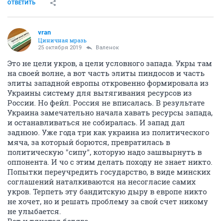
ОТВЕТИТЬ
vran
Циничная мразь
25 октября 2019
Валенок
Это не цели укров, а цели условного запада. Укры там
на своей волне, а вот часть элиты пиндосов и часть
элиты западной европы откровенно формировала из
Украины систему для вытягивания ресурсов из
России. Но фейл. Россия не вписалась. В результате
Украина замечательно начала хавать ресурсы запада,
и останавливаться не собиралась. И запад дал
заднюю. Уже года три как украина из политического
мяча, за который борются, превратилась в
политическую "сипу", которую надо зашвырнуть в
оппонента. И чо с этим делать походу не знает никто.
Попытки переучредить государство, в виде минских
соглашений наталкиваются на несогласие самих
укров. Терпеть эту бандитскую дыру в европе никто
не хочет, но и решать проблему за свой счет никому
не улыбается.