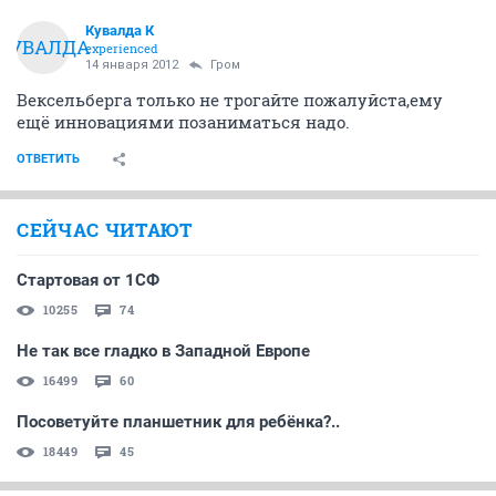
Кувалда К
КУВАЛДА
experienced
14 января 2012
Гром
Вексельберга только не трогайте пожалуйста,ему
ещё инновациями позаниматься надо.
ОТВЕТИТЬ
СЕЙЧАС ЧИТАЮТ
Стартовая от 1СФ
10255
74
Не так все гладко в Западной Европе
16499
60
Посоветуйте планшетник для ребёнка?..
18449
45