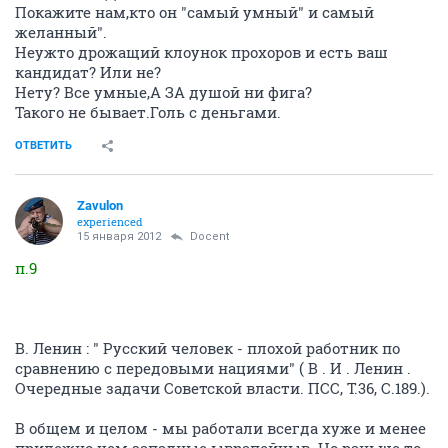
Покажите нам,кто он "самый умный" и самый
желанный".
Неужто дрожащий клоунок прохоров и есть ваш
кандидат? Или не?
Нету? Все умные,А ЗА душой ни фига?
Такого не бывает.Голь с деньгами.
ОТВЕТИТЬ
Zavulon
experienced
15 января 2012
Docent
п.9
В. Ленин : " Русский человек - плохой работник по
сравнению с передовыми нациями" ( В . И . Ленин .
Очередные задачи Советской власти. ПСС, Т.36, С.189.).
В общем и целом - мы работали всегда хуже и менее
прилежно чем западные ыврапейцыв. Но раньше то