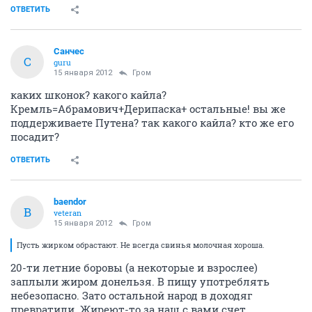
ОТВЕТИТЬ
Санчес
С
guru
15 января 2012
Гром
каких шконок? какого кайла?
Кремль=Абрамович+Дерипаска+ остальные! вы же
поддерживаете Путена? так какого кайла? кто же его
посадит?
ОТВЕТИТЬ
baendor
B
veteran
15 января 2012
Гром
Пусть жирком обрастают. Не всегда свинья молочная хороша.
20-ти летние боровы (а некоторые и взрослее)
заплыли жиром донельзя. В пищу употреблять
небезопасно. Зато остальной народ в доходяг
превратили. Жиреют-то за наш с вами счет.