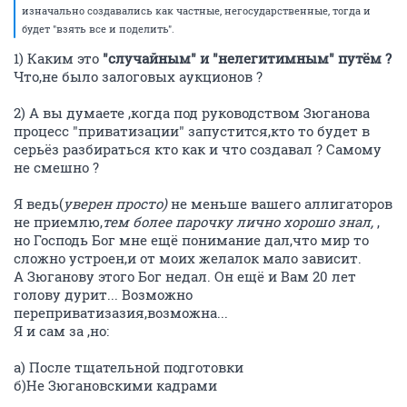
изначально создавались как частные, негосударственные, тогда и
будет "взять все и поделить".
1) Каким это
"случайным" и "нелегитимным" путём ?
Что,не было залоговых аукционов ?
2) А вы думаете ,когда под руководством Зюганова
процесс "приватизации" запустится,кто то будет в
серьёз разбираться кто как и что создавал ? Самому
не смешно ?
Я ведь(
уверен просто)
не меньше вашего аллигаторов
не приемлю,
тем более парочку лично хорошо знал,
,
но Господь Бог мне ещё понимание дал,что мир то
сложно устроен,и от моих желалок мало зависит.
А Зюганову этого Бог недал. Он ещё и Вам 20 лет
голову дурит... Возможно
переприватизазия,возможна...
Я и сам за ,но:
а) После тщательной подготовки
б)Не Зюгановскими кадрами