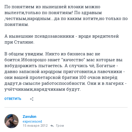
По понятием из нынешней клоаки можно
вылезти,только по понятиям! По здравым
,честным,народным...да по каким хотите,но только по
понятиям.
А нынешние псевдозаконники - вроде вредителей
при Сталине.
В общем увидим. Никто из бизнеса вас не
боится.Ибохорошо знает "качество" мас которые вы
взбудоражить пытаетесь. А случись чё, Богатые -
давно запасной аэродром приготовили,а лавочники -
они вашей пролетарской братии 100 очков вперёд
дадут,в смысле работоспособности. Они и в лагерях -
учётчиками,нарядчиками будут.
ОТВЕТИТЬ
Zavulon
experienced
15 января 2012
Гром