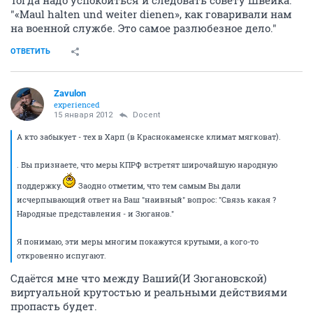
"«Maul halten und weiter dienen», как говаривали нам
на военной службе. Это самое разлюбезное дело."
ОТВЕТИТЬ
Zavulon
experienced
15 января 2012
Docent
А кто забыкует - тех в Харп (в Краснокаменске климат мягковат).
. Вы признаете, что меры КПРФ встретят широчайшую народную
поддержку.
Заодно отметим, что тем самым Вы дали
исчерпывающий ответ на Ваш "наивный" вопрос: "Связь какая ?
Народные представления - и Зюганов."
Я понимаю, эти меры многим покажутся крутыми, а кого-то
откровенно испугают.
Сдаётся мне что между Ваший(И Зюгановской)
виртуальной крутостью и реальными действиями
пропасть будет.