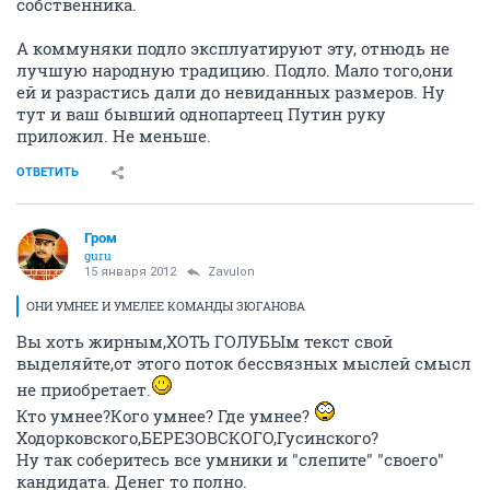
собственника.
А коммуняки подло эксплуатируют эту, отнюдь не
лучшую народную традицию. Подло. Мало того,они
ей и разрастись дали до невиданных размеров. Ну
тут и ваш бывший однопартеец Путин руку
приложил. Не меньше.
ОТВЕТИТЬ
Гром
guru
15 января 2012
Zavulon
ОНИ УМНЕЕ И УМЕЛЕЕ КОМАНДЫ ЗЮГАНОВА
Вы хоть жирным,ХОТЬ ГОЛУБЫм текст свой
выделяйте,от этого поток бессвязных мыслей смысл
не приобретает.
Кто умнее?Кого умнее? Где умнее?
Ходорковского,БЕРЕЗОВСКОГО,Гусинского?
Ну так соберитесь все умники и "слепите" "своего"
кандидата. Денег то полно.