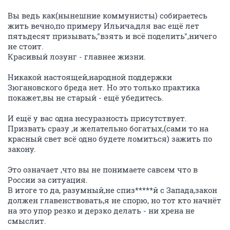
Вы ведь как(нынешние коммунисты) собираетесь
жить вечно,по примеру Ильича,для вас ещё лет
пятьдесят призывать,"взять и всё поделить",ничего
не стоит.
Красивый лозунг - главнее жизни.
Никакой настоящей,народной поддержки
Зюгановского бреда нет. Но это только практика
покажет,вы не старый - ещё убедитесь.
И ещё у вас одна несуразность присутствует.
Призвать сразу ,и желательно богатых,(сами то на
красный свет всё одно будете ломиться) зажить по
закону.
Это означает ,что вы не понимаете савсем что в
России за ситуация.
В итоге то да, разумный,не спиз*****й с Запада,закон
должен главенствовать,я не спорю, но тот кто начнёт
на это упор резко и дерзко делать - ни хрена не
смыслит.