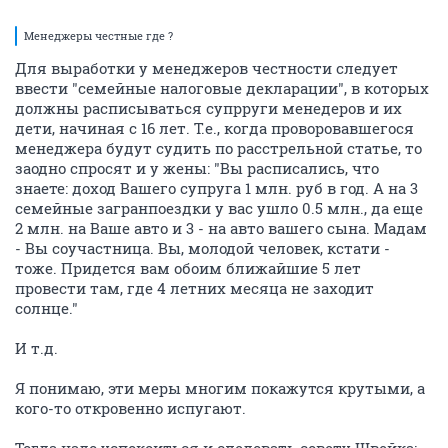
Менеджеры честные где ?
Для выработки у менеджеров честности следует
ввести "семейные налоговые декларации", в которых
должны расписываться супрруги менедеров и их
дети, начиная с 16 лет. Т.е., когда проворовавшегося
менеджера будут судить по расстрельной статье, то
заодно спросят и у жены: "Вы расписались, что
знаете: доход Вашего супруга 1 млн. руб в год. А на 3
семейные загранпоездки у вас ушло 0.5 млн., да еще
2 млн. на Ваше авто и 3 - на авто вашего сына. Мадам
- Вы соучастница. Вы, молодой человек, кстати -
тоже. Придется вам обоим ближайшие 5 лет
провести там, где 4 летних месяца не заходит
солнце."
И т.д.
Я понимаю, эти меры многим покажутся крутыми, а
кого-то откровенно испугают.
Тогда надо успокоиться и следовать совету Швейка: