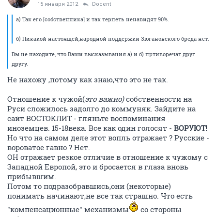
15 января 2012
Docent
а) Так его [собственника] и так терпеть ненавидят 90%.
б) Никакой настоящей,народной поддержки Зюгановского бреда нет.
Вы не находите, что Ваши высказывания а) и б) пртиворечат друг
другу.
Не нахожу ,потому как знаю,что это не так.
Отношение к чужой(
это важно)
собственности на
Руси сложилось задолго до коммуняк. Зайдите на
сайт ВОСТОКЛИТ - гляньте воспоминания
иноземцев. 15-18века. Все как один голосят -
ВОРУЮТ!
Но что на самом деле этот вопль отражает ? Русские -
вороватое гавно ? Нет.
ОН отражает резкое отличие в отношение к чужому с
Западной Европой, это и бросается в глаза вновь
прибывшим.
Потом то подразобравшись,они (некоторые)
понимать начинают,не все так страшно. Что есть
"компенсационные" механизмы
со стороны