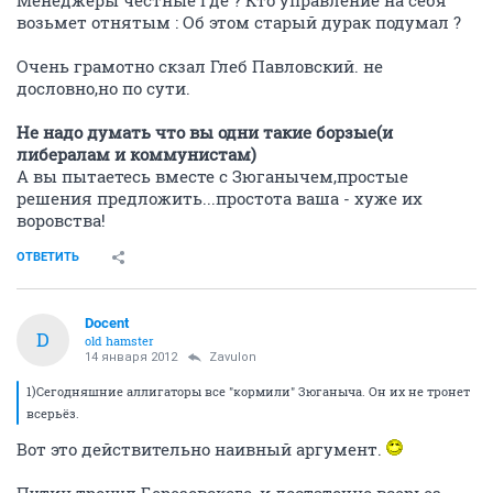
возьмет отнятым : Об этом старый дурак подумал ?
Очень грамотно скзал Глеб Павловский. не
дословно,но по сути.
Не надо думать что вы одни такие борзые(и
либералам и коммунистам)
А вы пытаетесь вместе с Зюганычем,простые
решения предложить...простота ваша - хуже их
воровства!
ОТВЕТИТЬ
Docent
D
old hamster
14 января 2012
Zavulon
1)Сегодняшние аллигаторы все "кормили" Зюганыча. Он их не тронет
всерьёз.
Вот это действительно наивный аргумент.
Путин тронул Березовского, и достаточно всерьез.