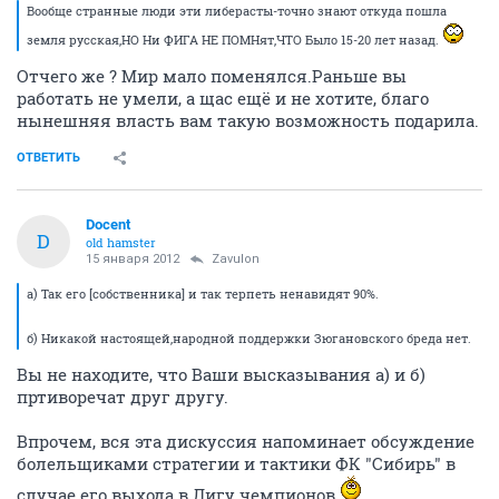
Вообще странные люди эти либерасты-точно знают откуда пошла
земля русская,НО Ни ФИГА НЕ ПОМНят,ЧТО Было 15-20 лет назад.
Отчего же ? Мир мало поменялся.Раньше вы
работать не умели, а щас ещё и не хотите, благо
нынешняя власть вам такую возможность подарила.
ОТВЕТИТЬ
Docent
D
old hamster
15 января 2012
Zavulon
а) Так его [собственника] и так терпеть ненавидят 90%.
б) Никакой настоящей,народной поддержки Зюгановского бреда нет.
Вы не находите, что Ваши высказывания а) и б)
пртиворечат друг другу.
Впрочем, вся эта дискуссия напоминает обсуждение
болельщиками стратегии и тактики ФК "Сибирь" в
случае его выхода в Лигу чемпионов.