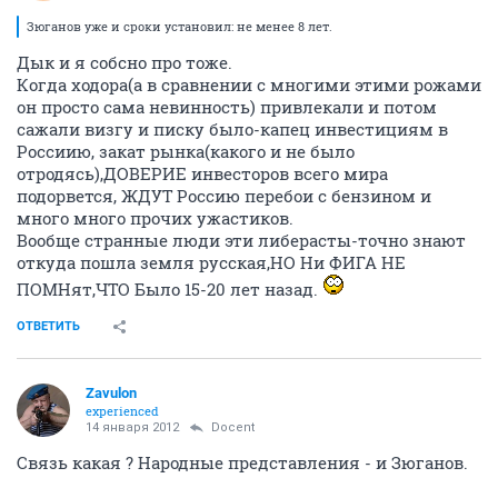
Зюганов уже и сроки установил: не менее 8 лет.
Дык и я собсно про тоже.
Когда ходора(а в сравнении с многими этими рожами
он просто сама невинность) привлекали и потом
сажали визгу и писку было-капец инвестициям в
Россиию, закат рынка(какого и не было
отродясь),ДОВЕРИЕ инвесторов всего мира
подорвется, ЖДУТ Россию перебои с бензином и
много много прочих ужастиков.
Вообще странные люди эти либерасты-точно знают
откуда пошла земля русская,НО Ни ФИГА НЕ
ПОМНят,ЧТО Было 15-20 лет назад.
ОТВЕТИТЬ
Zavulon
experienced
14 января 2012
Docent
Связь какая ? Народные представления - и Зюганов.