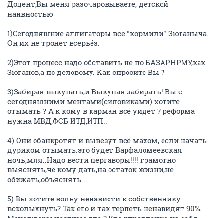
Доцент,Вы меня разочаровываете, детской
наивностью.
1)Сегодняшние аллигаторы все "кормили" Зюганыча.
Он их не тронет всерьёз.
2)Этот процесс надо обставить не по БАЗАРНРМУ,как
Зюганов,а по деловому. Как спросите Вы ?
3)Забирая выкупать,и Выкупая забирать! Вы с
сегодняшними ментами(силовиками) хотите
отымать ? А к кому в карман всё уйдёт ? реформа
нужна МВД,ФСБ ИТД,ИТП..
4) Они обанкротят и вывезут всё махом, если начать
дуриком отымать.это будет Варфаломеевская
ночь,мля..Надо вести пергаворы!!!! грамотно
выяснять,чё кому дать,на остаток жизни,не
обижать,объяснять...
5) Вы хотите волну ненависти к собственнику
всколыхнуть? Так его и так терпеть ненавидят 90%.
Менеджеры честные где ? Кто управление на себя