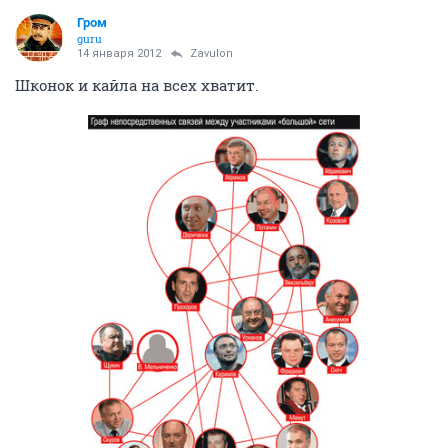
Гром
guru
14 января 2012
Zavulon
Шконок и кайла на всех хватит.