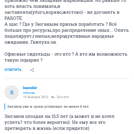
хоть власть понимала,и
заставляла(убого,коряво,жестоко) - их догонять в
РАБОТЕ.
А щас ? Где у Зюганыва призыв поработать ? Всё
больше про ресурсы,про распределение оных... Опять
педалирует,гнилые,непродуктивные народные
ожидания. Гнилуха он.
Офисные сидельцы - это кто ? А кто им возможность
такую подарил ?
ОТВЕТИТЬ
baendor
B
veteran
15 января 2012
Docent
Зюганов уже и сроки установил: не менее 8 лет.
Зюганов опоздал на 15,5 лет (а может и не хотел
успеть? что более вероятно). Не ему все это
претворять в жизнь (если придется)