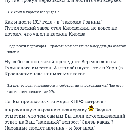
А к кому в карман всё уйдёт ?
Как и после 1917 года - в "закрома Родины".
Путиловский завод стал Кировским, но вовсе не
потому, что ушел в карман Кирова.
Надо вести пергаворы!!!! грамотно выяснять,чё кому дать,на остаток
жизни
Ну, собственно, такой прецедент Березовского и
Гусинского имеется. А кто забыкует - тех в Харп (в
Краснокаменске климат мягковат).
Вы хотите волну ненависти к собственнику всколыхнуть? Так его и
так терпеть ненавидят 90%.
Т.е. Вы признаете, что меры КПРФ встретят
широчайшую народную поддержку.
Заодно
отметим, что тем самым Вы дали исчерпывающий
ответ на Ваш "наивный" вопрос: "Связь какая ?
Народные представления - и Зюганов."