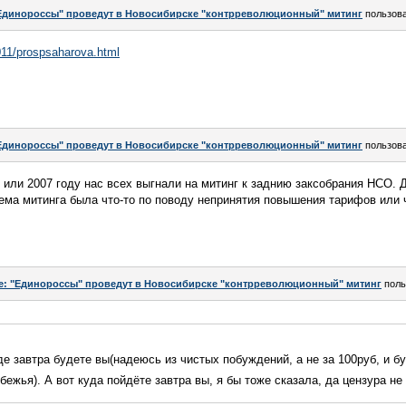
Единороссы" проведут в Новосибирске "контрреволюционный" митинг
пользов
011/prospsaharova.html
Единороссы" проведут в Новосибирске "контрреволюционный" митинг
пользов
 или 2007 году нас всех выгнали на митинг к заднию заксобрания НСО. 
ема митинга была что-то по поводу непринятия повышения тарифов или че
e: "Единороссы" проведут в Новосибирске "контрреволюционный" митинг
поль
де завтра будете вы(надеюсь из чистых побуждений, а не за 100руб, и б
бежья). А вот куда пойдёте завтра вы, я бы тоже сказала, да цензура не