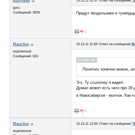
kostyanet
15.12.11 10:37
Ответ на сообщение
"
guru
Сообщений: 3839
Придут бездельники и тунеядцы
Mauction
15.12.11 11:58
Ответ на сообщение
R
experienced
Сообщений: 926
В ответ на:
Почитать конечно можно, но
Э-э. Ту ссылочку я видел.
Думал может есть чего про 18 
в Новосибирске - молчок. Как-
Mauction
15.12.11 12:00
Ответ на сообщение
"
experienced