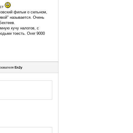
аст
осовский фильм о сильном,
ивой" называется. Очень
Бехтеев.
мную кучу налогов, с
юдьми тоесть. Over 9000
зователя
En2y