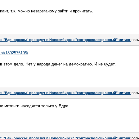
иант, т.к. можно незареганому зайти и прочитать.
e: "Единороссы" проведут в Новосибирске "контрреволюционный" митинг
поль
flat/1892575195/
в этом дело. Нет у народа денег на демократию. И не будет.
e: "Единороссы" проведут в Новосибирске "контрреволюционный" митинг
поль
ые митинги находятся только у Едра.
e: "Единороссы" проведут в Новосибирске "контрреволюционный" митинг
поль