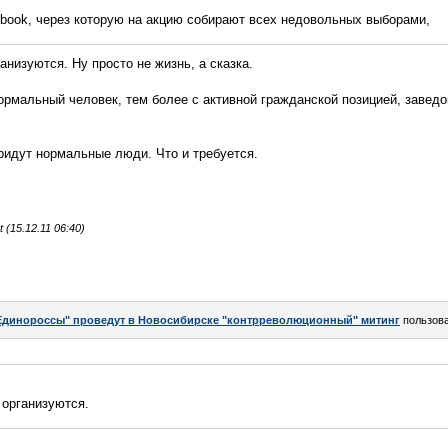
ebook, через которую на акцию собирают всех недовольных выборами,
анизуются. Ну просто не жизнь, а сказка.
нормальный человек, тем более с активной гражданской позицией, заведо
придут нормальные люди. Что и требуется.
(15.12.11 06:40)
Единороссы" проведут в Новосибирске "контрреволюционный" митинг
пользов
 организуются.