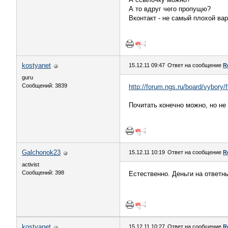
А то вдруг чего пропущю?
Вконтакт - не самый плохой вар
kostyanet
15.12.11 09:47
Ответ на сообщение
R
guru
Сообщений: 3839
http://forum.ngs.ru/board/vybory/
Почитать конечно можно, но не 
Galchonok23
15.12.11 10:19
Ответ на сообщение
R
activist
Сообщений: 398
Естественно. Деньги на ответн
kostyanet
15.12.11 10:27
Ответ на сообщение
R