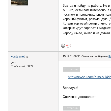
Завтра я пойду на работу. Не 
А 10-го, если вам интересно, 
честном и принципиальном полк
хороший фильм, рекомендую. Д
Кстати торговый центр с кинот
которых идут зарплаты бюджетн
народу было, никто и не думал
kostyanet
15.12.11 06:38
Ответ на сообщение
R
guru
Сообщений: 3839
В ответ на:
http://newsru.com/russia/14d
Веселуха!
Особенно доставляет:
В ответ на: