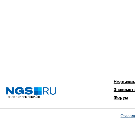
Недвижи
Знакомст
Форум
Оглавл