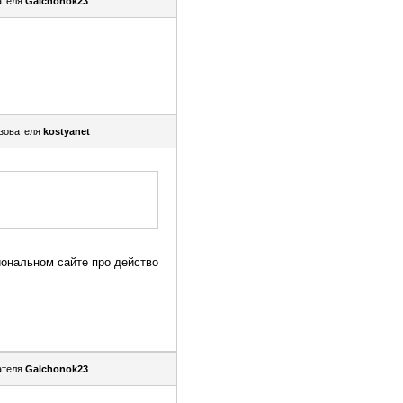
ателя
Galchonok23
зователя
kostyanet
иональном сайте про действо
ателя
Galchonok23