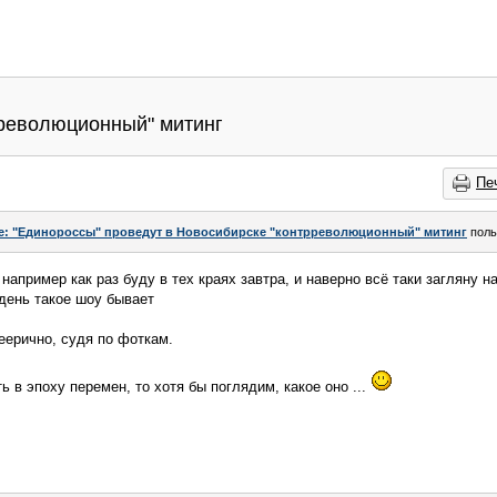
рреволюционный" митинг
Пе
e: "Единороссы" проведут в Новосибирске "контрреволюционный" митинг
поль
 например как раз буду в тех краях завтра, и наверно всё таки загляну н
день такое шоу бывает
еерично, судя по фоткам.
 в эпоху перемен, то хотя бы поглядим, какое оно ...