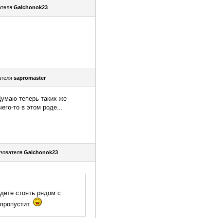
ателя
Galchonok23
ателя
sapromaster
Думаю теперь таких же
го-то в этом роде...
зователя
Galchonok23
удете стоять рядом с
 пропустит.