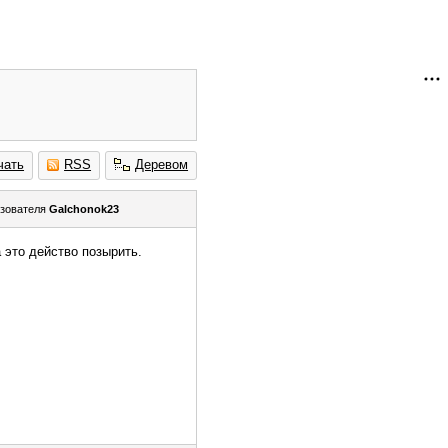
чать
RSS
Деревом
зователя
Galchonok23
а это действо позырить.