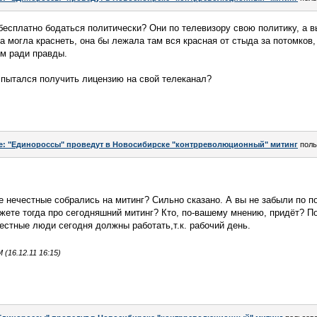
 бесплатно бодаться политически? Они по телевизору свою политику, а в
 могла краснеть, она бы лежала там вся красная от стыда за потомков,
ом ради правды.
" пытался получить лицензию на свой телеканал?
e: "Единороссы" проведут в Новосибирске "контрреволюционный" митинг
поль
се нечестные собрались на митинг? Сильно сказано. А вы не забыли по п
жете тогда про сегодняшний митинг? Кто, по-вашему мнению, придёт? 
естные люди сегодня должны работать,т.к. рабочий день.
16.12.11 16:15)