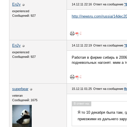
En2y
14.12.11 22:16
Ответ на сообщение
"
experienced
Сообщений: 927
http://newsru.com/russia/14dec2
En2y
14.12.11 22:19
Ответ на сообщение
"
experienced
Сообщений: 927
Работая в фирме сибирь в 2006
подневольных нагонят. ммм а т
superbear
15.12.11 01:25
Ответ на сообщение
R
veteran
Сообщений: 1675
В ответ на:
Я то 10 декабря была там, г
приезжими из дальнего зару