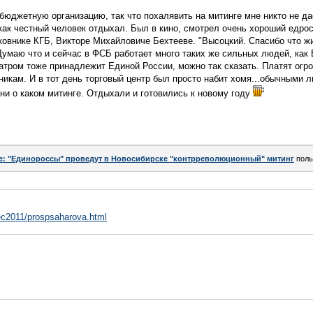
в бюджетную организацию, так что похалявить на митинге мне никто не д
я как честный человек отдыхал. Был в кино, смотрел очень хороший едр
овнике КГБ, Викторе Михайловиче Бехтееве. "Высоцкий. Спасибо что ж
умаю что и сейчас в ФСБ работает много таких же сильных людей, как 
еатром тоже принадлежит Единой России, можно так сказать. Платят огро
икам. И в тот день торговый центр был просто набит хомя...обычными л
 ни о каком митинге. Отдыхали и готовились к новому году
e: "Единороссы" проведут в Новосибирске "контрреволюционный" митинг
поль
ec2011/prospsaharova.html