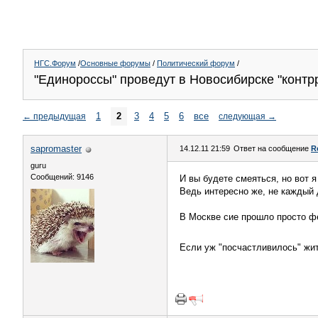
НГС.Форум
/
Основные форумы
/
Политический форум
/
"Единороссы" проведут в Новосибирске "конт
1
2
3
4
5
6
все
←
предыдущая
следующая
→
sapromaster
14.12.11 21:59
Ответ на сообщение
R
guru
Сообщений: 9146
И вы будете смеяться, но вот я
Ведь интересно же, не каждый 
В Москве сие прошло просто ф
Если уж "посчастливилось" жить