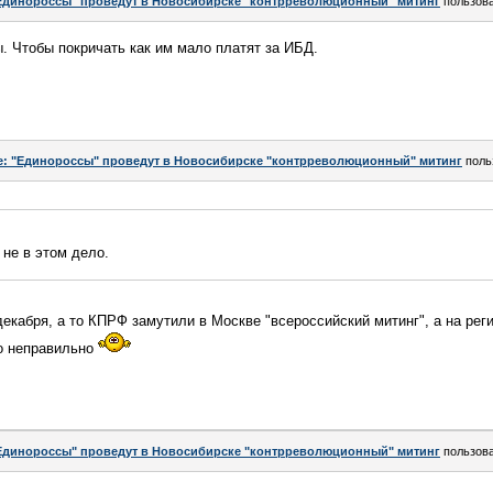
Единороссы" проведут в Новосибирске "контрреволюционный" митинг
пользов
. Чтобы покричать как им мало платят за ИБД.
e: "Единороссы" проведут в Новосибирске "контрреволюционный" митинг
поль
 не в этом дело.
декабря, а то КПРФ замутили в Москве "всероссийский митинг", а на рег
то неправильно
Единороссы" проведут в Новосибирске "контрреволюционный" митинг
пользов