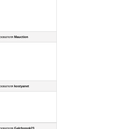
зователя
Mauction
зователя
kostyanet
зователя
Galchonok23