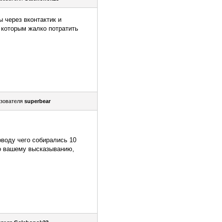
ы через вконтактик и
 которым жалко потратить
зователя
superbear
оводу чего собирались 10
По вашему высказыванию,