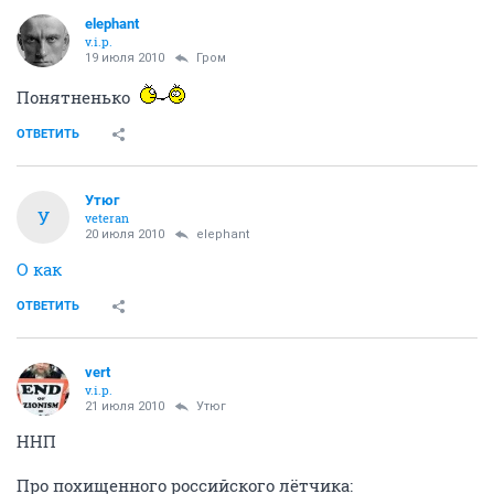
elephant
v.i.p.
19 июля 2010
Гром
Понятненько
ОТВЕТИТЬ
Утюг
У
veteran
20 июля 2010
elephant
О как
ОТВЕТИТЬ
vert
v.i.p.
21 июля 2010
Утюг
ННП
Про похищенного российского лётчика: