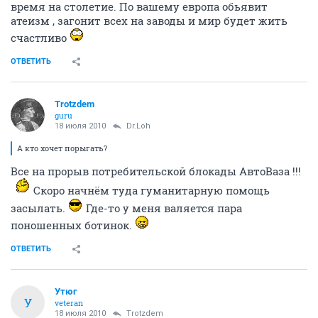
время на столетие. По вашему европа обьявит
атеизм , загонит всех на заводы и мир будет жить
счастливо
ОТВЕТИТЬ
Trotzdem
guru
18 июля 2010
Dr.Loh
А кто хочет порыгать?
Все на прорыв потребительской блокады АвтоВаза !!!
Скоро начнём туда гуманитарную помощь
засылать.
Где-то у меня валяется пара
поношенных ботинок.
ОТВЕТИТЬ
Утюг
У
veteran
18 июля 2010
Trotzdem