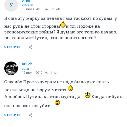
Утюг
У
veteran
19 июля 2010
Dr.Loh
В сша эту марку за педаль газа таскают по судам, у
нас руль не стой стороны
и тд. Похоже на
экономические войны? Я думаю это только начало.
пс. главный=Путин, что не понятного то.?
ОТВЕТИТЬ
Dr.Loh
guru
19 июля 2010
Утюг
Спасибо.Просто,вчера мне надо было уже спать
ложиться,а не форум читать
А любовь Путина к автовазу,это да...
Когда-нибудь
она нас всех погубит
ОТВЕТИТЬ