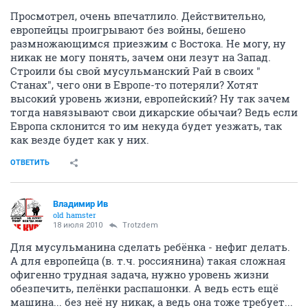
Просмотрел, очень впечатлило. Действительно,
европейцы проигрывают без войны, бешено
размножающимся приезжим с Востока. Не могу, ну
никак не могу понять, зачем они лезут на Запад.
Строили бы свой мусульманский Рай в своих "
Станах", чего они в Европе-то потеряли? Хотят
высокий уровень жизни, европейский? Ну так зачем
тогда навязывают свои дикарские обычаи? Ведь если
Европа склонится то им некуда будет уезжать, так
как везде будет как у них.
ОТВЕТИТЬ
Владимир Ив
old hamster
18 июля 2010
Trotzdem
Для мусульманина сделать ребёнка - нефиг делать.
А для европейца (в. т.ч. россиянина) такая сложная
офигенно трудная задача, нужно уровень жизни
обезпечить, пелёнки распашонки. А ведь есть ещё
машина... без неё ну никак, а ведь она тоже требует...