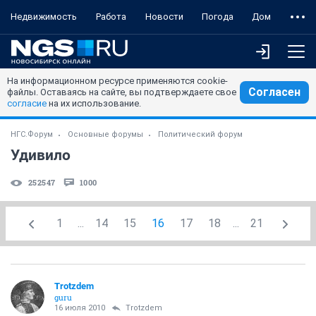
Недвижимость
Работа
Новости
Погода
Дом
На информационном ресурсе применяются cookie-
Согласен
файлы. Оставаясь на сайте, вы подтверждаете свое
согласие
на их использование.
НГС.Форум
Основные форумы
Политический форум
Удивило
252547
1000
1
...
14
15
16
17
18
...
21
Trotzdem
guru
16 июля 2010
Trotzdem