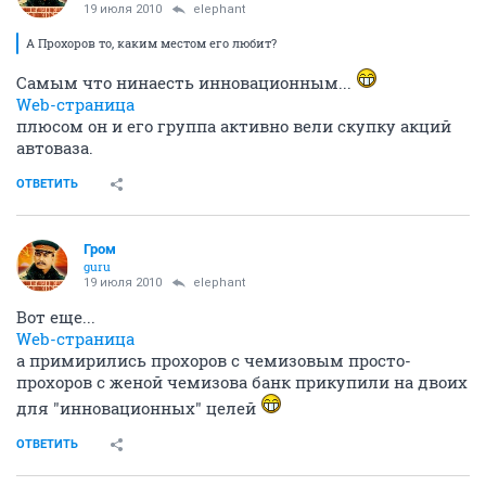
19 июля 2010
elephant
А Прохоров то, каким местом его любит?
Самым что нинаесть инновационным...
Web-страница
плюсом он и его группа активно вели скупку акций
автоваза.
ОТВЕТИТЬ
Гром
guru
19 июля 2010
elephant
Вот еще...
Web-страница
а примирились прохоров с чемизовым просто-
прохоров с женой чемизова банк прикупили на двоих
для "инновационных" целей
ОТВЕТИТЬ