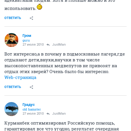
адекватным людям. Хотя в Польше можно и это
использовать.
ОТВЕТИТЬ
Гром
guru
27 июля 2010
JustMan
Вот интересно,а в почему в подмосковные лагеря,где
отдыхают дети,внуки,внучки в том числе
высокопоставленных медвепутов не привозят на
отдых этих зверей? Очень было бы интересно.
Web-страница
ОТВЕТИТЬ
Градус
old hamster
27 июля 2010
JustMan
Курманбек оптимизировал Российскую помощь,
гарантировал все что угодно, результат очередная