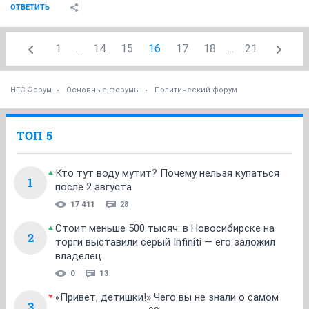
ОТВЕТИТЬ
1
...
14
15
16
17
18
...
21
НГС.Форум
Основные форумы
Политический форум
ТОП 5
Кто тут воду мутит? Почему нельзя купаться
1
после 2 августа
17 411
28
Стоит меньше 500 тысяч: в Новосибирске на
2
торги выставили серый Infiniti — его заложил
владелец
0
13
«Привет, детишки!» Чего вы не знали о самом
3