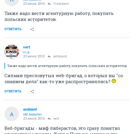
23 июля 2010
Trotzdem
Также надо вести агентурную работу, покупать
польских асторитетов.
ОТВЕТИТЬ
vert
v.i.p.
23 июля 2010
ambient
Также надо вести агентурную работу, покупать польских асторитетов.
Силами пресловутых web-бригад, о которых вы "со
знанием дела" как-то уже распространялись?
ОТВЕТИТЬ
ambient
A
old hamster
23 июля 2010
vert
Веб-бригады - миф либерастов, это сразу понятно