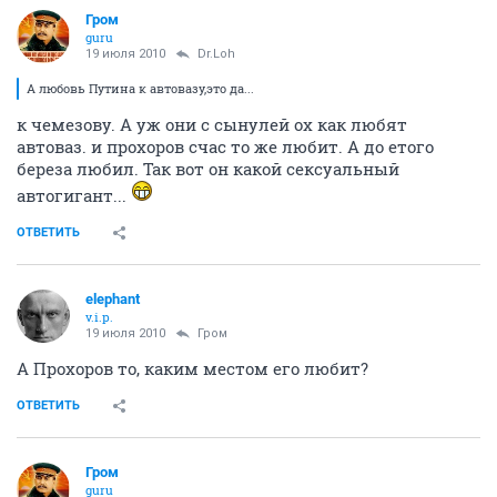
Гром
guru
19 июля 2010
Dr.Loh
А любовь Путина к автовазу,это да...
к чемезову. А уж они с сынулей ох как любят
автоваз. и прохоров счас то же любит. А до етого
береза любил. Так вот он какой сексуальный
автогигант...
ОТВЕТИТЬ
elephant
v.i.p.
19 июля 2010
Гром
А Прохоров то, каким местом его любит?
ОТВЕТИТЬ
Гром
guru