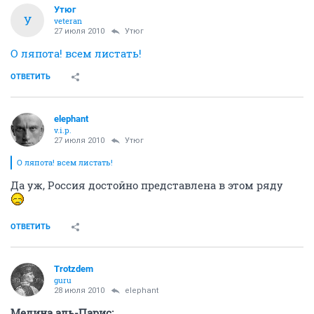
Утюг
У
veteran
27 июля 2010
Утюг
О ляпота! всем листать!
ОТВЕТИТЬ
elephant
v.i.p.
27 июля 2010
Утюг
О ляпота! всем листать!
Да уж, Россия достойно представлена в этом ряду
ОТВЕТИТЬ
Trotzdem
guru
28 июля 2010
elephant
Медина аль-Парис: