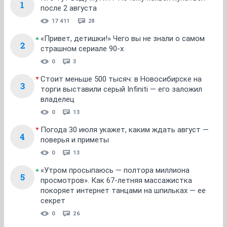
1
после 2 августа
17 411
28
«Привет, детишки!» Чего вы не знали о самом
2
страшном сериале 90-х
0
3
Стоит меньше 500 тысяч: в Новосибирске на
3
торги выставили серый Infiniti — его заложил
владелец
0
13
Погода 30 июля укажет, каким ждать август —
4
поверья и приметы
0
13
«Утром просыпаюсь — полтора миллиона
5
просмотров». Как 67-летняя массажистка
покоряет интернет танцами на шпильках — ее
секрет
0
26