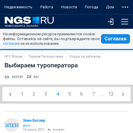
Недвижимость
Работа
Новости
Погода
Дом
На информационном ресурсе применяются cookie-
Согласен
файлы. Оставаясь на сайте, вы подтверждаете свое
согласие
на их использование.
НГС.Форум
Туризм Путешествия
Отдых за рубежом
Выбираем туроператора
595787
551
1
2
3
4
5
6
7
...
12
Элен Батлер
ЭЛЕН
guru
16 июня 2011
kurgan