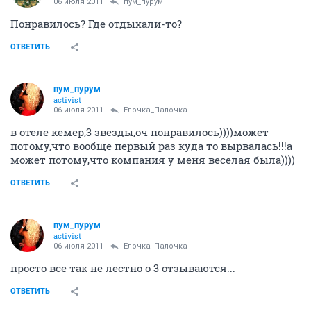
06 июля 2011
пум_пурум
Понравилось? Где отдыхали-то?
ОТВЕТИТЬ
пум_пурум
activist
06 июля 2011
Ёлочка_Палочка
в отеле кемер,3 звезды,оч понравилось))))может
потому,что вообще первый раз куда то вырвалась!!!а
может потому,что компания у меня веселая была))))
ОТВЕТИТЬ
пум_пурум
activist
06 июля 2011
Ёлочка_Палочка
просто все так не лестно о 3 отзываются...
ОТВЕТИТЬ