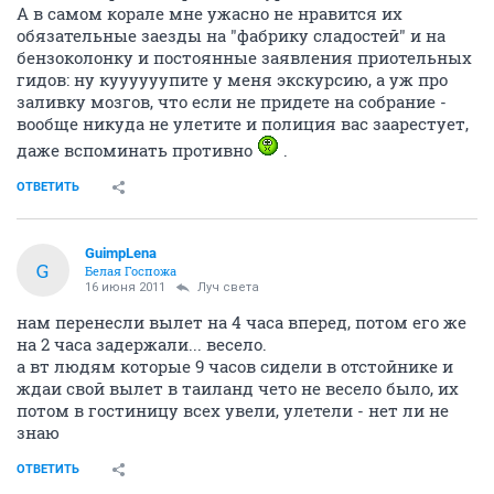
А в самом корале мне ужасно не нравится их
обязательные заезды на "фабрику сладостей" и на
бензоколонку и постоянные заявления приотельных
гидов: ну куууууупите у меня экскурсию, а уж про
заливку мозгов, что если не придете на собрание -
вообще никуда не улетите и полиция вас заарестует,
даже вспоминать противно
.
ОТВЕТИТЬ
GuimpLena
G
Белая Госпожа
16 июня 2011
Луч света
нам перенесли вылет на 4 часа вперед, потом его же
на 2 часа задержали... весело.
а вт людям которые 9 часов сидели в отстойнике и
ждаи свой вылет в таиланд чето не весело было, их
потом в гостиницу всех увели, улетели - нет ли не
знаю
ОТВЕТИТЬ