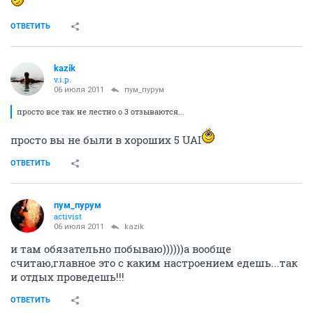
ОТВЕТИТЬ
kazik
v.i.p.
06 июля 2011
пум_пурум
просто все так не лестно о 3 отзываются...
просто вы не были в хороших 5 UAI
ОТВЕТИТЬ
пум_пурум
activist
06 июля 2011
kazik
и там обязательно побываю))))))а вообще
считаю,главное это с каким настроением едешь...так
и отдых проведешь!!!
ОТВЕТИТЬ