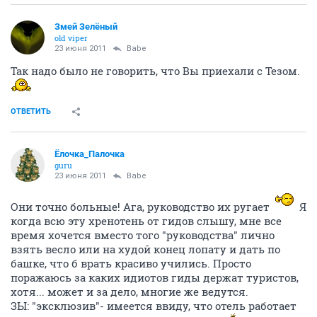
Змей Зелёный
old viper
23 июня 2011
Babe
Так надо было не говорить, что Вы приехали с Тезом.
ОТВЕТИТЬ
Ёлочка_Палочка
guru
23 июня 2011
Babe
Они точно больные! Ага, руководство их ругает
Я
когда всю эту хренотень от гидов слышу, мне все
время хочется вместо того "руководства" лично
взять весло или на худой конец лопату и дать по
башке, что б врать красиво учились. Просто
поражаюсь за каких идиотов гиды держат туристов,
хотя... может и за дело, многие же ведутся.
ЗЫ: "эксклюзив"- имеется ввиду, что отель работает