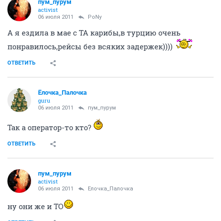
пум_пурум
activist
06 июля 2011
PoNy
А я ездила в мае с ТА карибы,в турцию очень
понравилось,рейсы без всяких задержек))))
ОТВЕТИТЬ
Ёлочка_Палочка
guru
06 июля 2011
пум_пурум
Так а оператор-то кто?
ОТВЕТИТЬ
пум_пурум
activist
06 июля 2011
Ёлочка_Палочка
ну они же и ТО