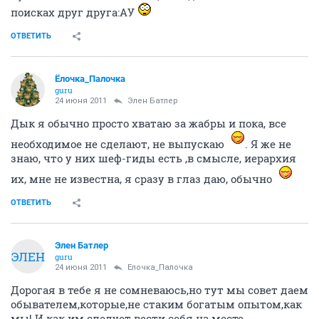
поисках друг друга:АУ
ОТВЕТИТЬ
Ёлочка_Палочка
guru
24 июня 2011
Элен Батлер
Дык я обычно просто хватаю за жабры и пока, все
необходимое не сделают, не выпускаю
. Я же не
знаю, что у них шеф-гиды есть ,в смысле, иерархия
их, мне не известна, я сразу в глаз даю, обычно
ОТВЕТИТЬ
Элен Батлер
ЭЛЕН
guru
24 июня 2011
Ёлочка_Палочка
Дорогая в тебе я не сомневаюсь,но тут мы совет даем
обывателем,которые,не стаким богатым опытом,как
мы! И как им следует вести себя на месте