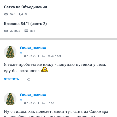
Сетка на Объединения
576
3
Красина 54/1 (часть 2)
326075
838
Ёлочка_Палочка
guru
19 июня 2011
Developer
Я тоже проблем не вижу - покупаю путевки у Теза,
еду без остановок
ОТВЕТИТЬ
Ёлочка_Палочка
guru
19 июня 2011
Babe
Ну с гидом, как повезет, меня тут одна из Сан-мара
из автобуса курить не выпускала: а вдруг вы