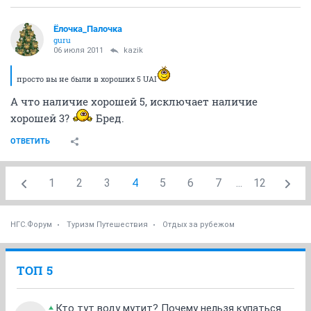
Ёлочка_Палочка
guru
06 июля 2011
kazik
просто вы не были в хороших 5 UAI
А что наличие хорошей 5, исключает наличие
хорошей 3?
Бред.
ОТВЕТИТЬ
1
2
3
4
5
6
7
...
12
НГС.Форум
Туризм Путешествия
Отдых за рубежом
ТОП 5
Кто тут воду мутит? Почему нельзя купаться