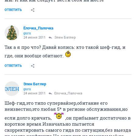
ОТВЕТИТЬ
Ёлочка_Палочка
guru
24 июня 2011
Элен Батлер
Так а я про что? Давай колись: кто такой шеф-гид, и
где, они вообще обитают.
ОТВЕТИТЬ
Элен Батлер
ЭЛЕН
guru
24 июня 2011
Ёлочка_Палочка
Шеф-гид,это типо супервайзер,обитание его
неизвестно,это любая 5* в регионе обслуживания,но
если долго кричать,
,он прибывает достаточно в
короткое время.Изначально пытается
скорректировать самого гида по ситуации,без выезда