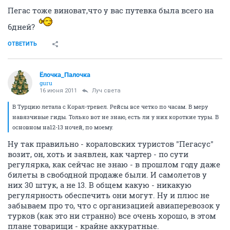
Пегас тоже виноват,что у вас путевка была всего на
6дней?
ОТВЕТИТЬ
Ёлочка_Палочка
guru
16 июня 2011
Луч света
В Турцию летала с Корал-тревел. Рейсы все четко по часам. В меру
навязчивые гиды. Только вот не знаю, есть ли у них короткие туры. В
основном на12-13 ночей, по моему.
Ну так правильно - кораловских туристов "Пегасус"
возит, он, хоть и заявлен, как чартер - по сути
регулярка, как сейчас не знаю - в прошлом году даже
билеты в свободной продаже были. И самолетов у
них 30 штук, а не 13. В общем какую - никакую
регулярность обеспечить они могут. Ну и плюс не
забываем про то, что с организацией авиаперевозок у
турков (как это ни странно) все очень хорошо, в этом
плане товарищи - крайне аккуратные.