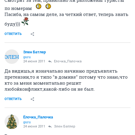
Смотрит за тем, правильно ли разложены туристы
по номерам
Пасиба, на самом деле, за четкий ответ, теперь знать
буду)))
ОТВЕТИТЬ
Элен Батлер
ЭЛЕН
guru
24 июня 2011
Ёлочка_Палочка
Да видишь,я изначально начинаю предъявлять
претензии,то я типо "в домике" потому что знаю,что
кто за меня моментально решит
любойконфликт,какой-либо он не был.
ОТВЕТИТЬ
Ёлочка_Палочка
guru
24 июня 2011
Элен Батлер