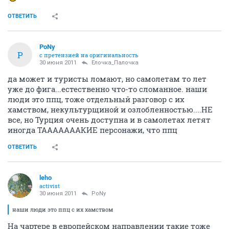
ОТВЕТИТЬ
PoNy
P
с претензией на оригинальность
30 июня 2011
Ёлочка_Палочка
да может и туристы ломают, но самолетам то лет
уже до фига...естественно что-то сломанное. наши
люди это ппц, тоже отдельный разговор с их
хамством, некультурщиной и озлобленностью....НЕ
все, но Турция очень доступна и в самолетах летят
иногда ТАААААААКИЕ персонажи, что ппц
ОТВЕТИТЬ
leho
activist
30 июня 2011
PoNy
наши люди это ппц с их хамством
На чартере в европейском направлении такие тоже