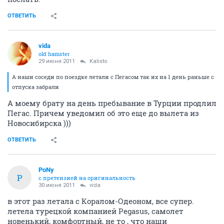
ОТВЕТИТЬ
vida
old hamster
29 июня 2011
Kalisto
А наши соседи по поездке летали с Пегасом так их на 1 день раньше с
отпуска забрали
А моему брату на день пребывание в Турции продлил
Пегас. Причем уведомил об это еще до вылета из
Новосибирска )))
ОТВЕТИТЬ
PoNy
P
с претензией на оригинальность
30 июня 2011
vida
в этот раз летала с Коралом-Одеоном, все супер.
летела турецкой компанией Pegasus, самолет
новенький, комфортный, не то , что наши