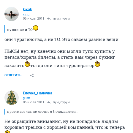
kazik
v.i.p.
06 июля 2011
пум_пурум
ну они же и ТО
они турагенство, а не ТО. Это савсем разные вещи.
ПЫСЫ нет, ну канечно они могли тупо купить у
пегаса/корала билеты, а отель вам через букинг
заказать
тогда они типа туроператор
ОТВЕТИТЬ
Ёлочка_Палочка
guru
06 июля 2011
пум_пурум
просто все так не лестно о 3 отзываются...
Не обращайте внимания, ну не попадалсь людям
хорошая трешка с хорошей компанией, что ж теперь