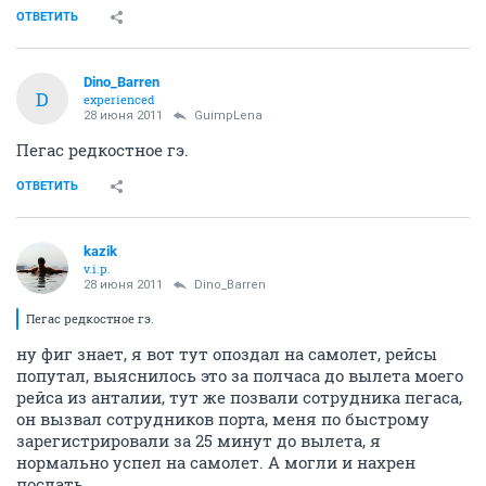
ОТВЕТИТЬ
Dino_Barren
D
experienced
28 июня 2011
GuimpLеna
Пегас редкостное гэ.
ОТВЕТИТЬ
kazik
v.i.p.
28 июня 2011
Dino_Barren
Пегас редкостное гэ.
ну фиг знает, я вот тут опоздал на самолет, рейсы
попутал, выяснилось это за полчаса до вылета моего
рейса из анталии, тут же позвали сотрудника пегаса,
он вызвал сотрудников порта, меня по быстрому
зарегистрировали за 25 минут до вылета, я
нормально успел на самолет. А могли и нахрен
послать.