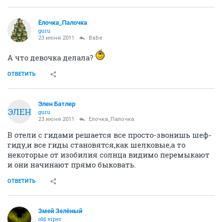
Ёлочка_Палочка
guru
23 июня 2011
Babe
А что девочка делала?
ОТВЕТИТЬ
Элен Батлер
ЭЛЕН
guru
23 июня 2011
Ёлочка_Палочка
В отели с гидами решается все просто-звонишь шеф-
гиду,и все гиды становятся,как шелковые,а то
некоторые от изобилия солнца видимо перемыкают
и они начинают прямо быковать.
ОТВЕТИТЬ
Змей Зелёный
old viper