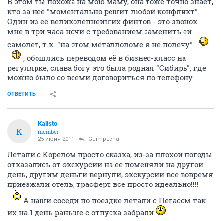
В этом ты похожа на мою маму, она тоже точно знает,
кто за неё "моментально решит любой конфликт".
Один из её великолепнейших финтов - это звонок
мне в три часа ночи с требованием заменить ей
самолет, т.к. "на этом металлоломе я не полечу"
, обошлись переводом её в бизнес-класс на
регулярке, слава богу это была родная "Сибирь", где
можно было со всеми договориться по телефону
ОТВЕТИТЬ
Kalisto
K
member
25 июня 2011
GuimpLеna
Летали с Корелом просто сказка, из-за плохой погоды
отказались от экскурсии на ее поменяли на другой
день, другим деньги вернули, экскурсии все вовремя
приезжали отель, трасферт все просто идеально!!!!
А наши соседи по поездке летали с Пегасом так
их на 1 день раньше с отпуска забрали