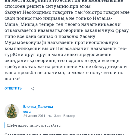
на места конфликта.Но если гид не вменяемый,не
способен решить ситуацию,при этом
быкует.Необходимо говорить так:"быстро говори мне
свои полностью инциалы,а не только Наташа-
Маша_Миша,а теперь тел твоего начальника,если
отказывается называть,говоришь закадычную фразу
типо все хана сейчас я позвоню Хасану
Мурамбековуиз(и называешь противоположную
компанию,если вы от Пегаса,значит называешь тез-
тур)Они друг друга мало знают,продолжаешь
скандалить,говоришь,что подашь в суд,и все ещё
требуешь так же на рецепшене.Но не обесудьте,если
ваша просьба не значима,то можете получить и по
шапке!
ОТВЕТИТЬ
Ёлочка_Палочка
guru
24 июня 2011
Элен Батлер
Шеф-гид,это типо супервайзер,