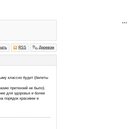
чать
RSS
Деревом
ыму классно будет (билеты
азию претензий не было).
нее для здоровья и более
на порядок красивее и