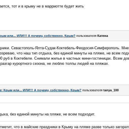
тается, тот и в крыму не в марриотте будет жить
рым или... ИЛИ!!! А почему, собственно, Крым?
пользователя
Катена
дники. Севастополь-Ялта-Судак-Коктебель-Феодосия-Симферополь. Мне
озреваю, что наш тип отдыха, без единой минуты на пляже, не всем под
о 800 руб в Коктебеле. Снимали жилье в частных мини-гостиницах. Всем д
в разгар курортного сезона, не люблю толпы людей на пляжах.
e: Крым или... ИЛИ!!! А почему, собственно, Крым?
пользователя
tanya_100
дыха, без единой минуты на пляже, не всем подходит.
тметит, что в майские праздники в Крыму на пляже разве только загора