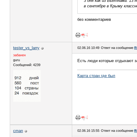
3 дня как из Вьетнама. 13 
в сентябре в Крыму классн
без комментариев
tester_vs_larry
02.06.16 10:49
Ответ на сообщение
R
забанен
guru
Есть люди которые отдыхают за 
Сообщений: 4239
Карта стран где был
cman
02.06.16 15:55
Ответ на сообщение
R