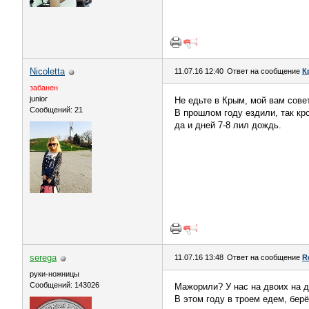
Nicoletta
11.07.16 12:40
Ответ на сообщение
К
забанен
junior
Не едьте в Крым, мой вам совет
Сообщений: 21
В прошлом году ездили, так кр
да и дней 7-8 лил дождь.
serega
11.07.16 13:48
Ответ на сообщение
R
руки-ножницы
Сообщений: 143026
Мажорили? У нас на двоих на д
В этом году в троем едем, бер