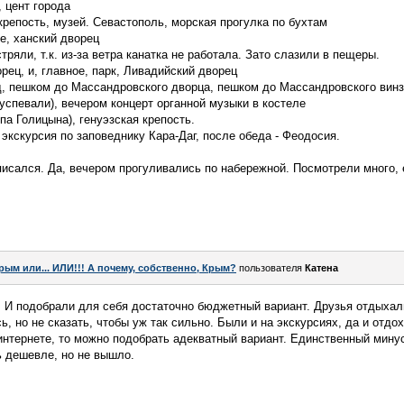
 цент города
крепость, музей. Севастополь, морская прогулка по бухтам
е, ханский дворец
тряли, т.к. из-за ветра канатка не работала. Зато слазили в пещеры.
рец, и, главное, парк, Ливадийский дворец
ад, пешком до Массандровского дворца, пешком до Массандровского винз
 успевали), вечером концерт органной музыки в костеле
опа Голицына), генуэзская крепость.
 экскурсия по заповеднику Кара-Даг, после обеда - Феодосия.
писался. Да, вечером прогуливались по набережной. Посмотрели много,
рым или... ИЛИ!!! А почему, собственно, Крым?
пользователя
Катена
 И подобрали для себя достаточно бюджетный вариант. Друзья отдыхали
, но не сказать, чтобы уж так сильно. Были и на экскурсиях, да и отдох
интернете, то можно подобрать адекватный вариант. Единственный минус
ь дешевле, но не вышло.