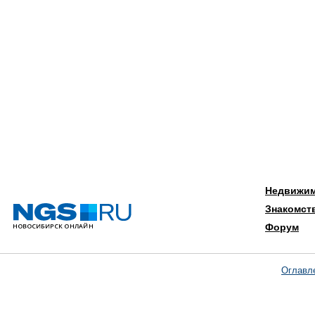
Недвижи
Знакомст
Форум
Оглавл