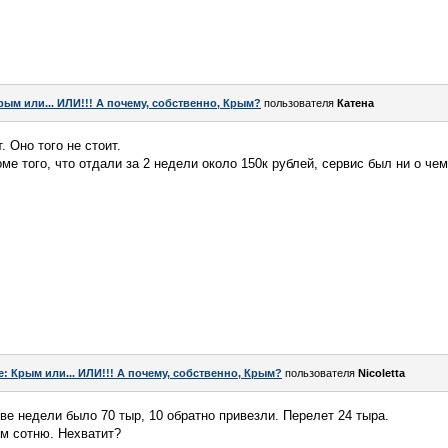
рым или... ИЛИ!!! А почему, собственно, Крым?
пользователя
Катена
. Оно того не стоит.
оме того, что отдали за 2 недели около 150к рублей, сервис был ни о ч
e: Крым или... ИЛИ!!! А почему, собственно, Крым?
пользователя
Nicoletta
ве недели было 70 тыр, 10 обратно привезли. Перелет 24 тыра.
ём сотню. Нехватит?