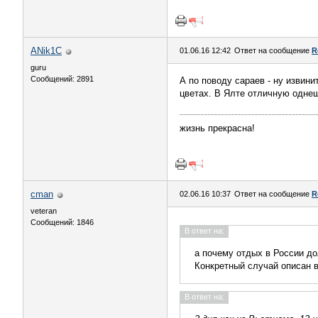
ANik1C
01.06.16 12:42
Ответ на сообщение
R
guru
Сообщений: 2891
А по поводу сараев - ну извин
цветах. В Ялте отличную однеш
жизнь прекрасна!
cman
02.06.16 10:37
Ответ на сообщение
R
veteran
Сообщений: 1846
В ответ на:
а почему отдых в России д
Конкретный случай описан в
В ответ на: