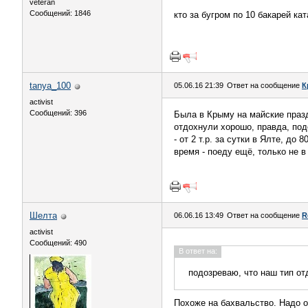
veteran
Сообщений: 1846
кто за бугром по 10 бакарей ка
tanya_100
05.06.16 21:39
Ответ на сообщение
К
activist
Сообщений: 396
Была в Крыму на майские праз
отдохнули хорошо, правда, под
- от 2 т.р. за сутки в Ялте, д
время - поеду ещё, только не 
Шелта
06.06.16 13:49
Ответ на сообщение
R
activist
Сообщений: 490
В ответ на:
подозреваю, что наш тип от
Похоже на бахвальство. Надо о