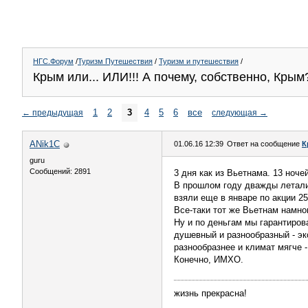
НГС.Форум
/
Туризм Путешествия
/
Туризм и путешествия
/
Крым или... ИЛИ!!! А почему, собственно, Крым
1
2
3
4
5
6
все
←
предыдущая
следующая
→
ANik1C
01.06.16 12:39
Ответ на сообщение
К
guru
Сообщений: 2891
3 дня как из Вьетнама. 13 ноч
В прошлом году дважды летали 
взяли еще в январе по акции 25
Все-таки тот же Вьетнам намно
Ну и по деньгам мы гарантиров
душевный и разнообразный - эк
разнообразнее и климат мягче -
Конечно, ИМХО.
жизнь прекрасна!