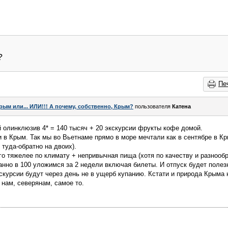
?
Пе
рым или... ИЛИ!!! А почему, собственно, Крым?
пользователя
Катена
ей олинклюзив 4* = 140 тысяч + 20 экскурсии фрукты кофе домой.
в Крым. Так мы во Вьетнаме прямо в море мечтали как в сентябре в Кр
 туда-обратно на двоих).
го тяжелее по климату + непривычная пища (хотя по качеству и разнообр
анно в 100 уложимся за 2 недели включая билеты. И отпуск будет полез
скурсии будут через день не в ущерб купанию. Кстати и природа Крыма 
 нам, северянам, самое то.