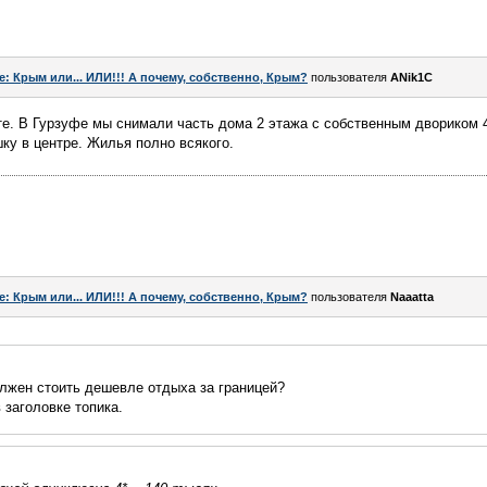
e: Крым или... ИЛИ!!! А почему, собственно, Крым?
пользователя
ANik1C
ите. В Гурзуфе мы снимали часть дома 2 этажа с собственным двориком 
ку в центре. Жилья полно всякого.
e: Крым или... ИЛИ!!! А почему, собственно, Крым?
пользователя
Naaatta
олжен стоить дешевле отдыха за границей?
 заголовке топика.