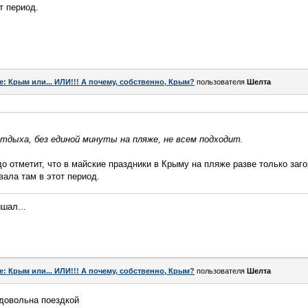
т период.
e: Крым или... ИЛИ!!! А почему, собственно, Крым?
пользователя
Шелта
тдыха, без единой минуты на пляже, не всем подходит.
о отметит, что в майские праздники в Крыму на пляже разве только заг
вала там в этот период.
ышал...
e: Крым или... ИЛИ!!! А почему, собственно, Крым?
пользователя
Шелта
 довольна поездкой