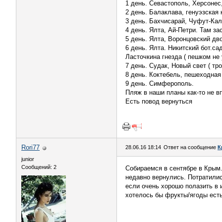
1 день. Севастополь, Херсонес,
2 день. Балаклава, генуэзская 
3 день. Бахчисарай, Чуфут-Кал
4 день. Ялта, Ай-Петри. Там зас
5 день. Ялта, Воронцовский дво
6 день. Ялта. Никитский бот.с
Ласточкина гнезда ( пешком не
7 день. Судак, Новый свет ( тр
8 день. Коктебель, пешеходная
9 день. Симферополь.
Пляж в наши планы как-то не в
Есть повод вернуться
Rori77
28.06.16 18:14
Ответ на сообщение
К
junior
Сообщений: 2
Собираемся в сентябре в Крым.
недавно вернулись. Потратились
если очень хорошо полазить в 
хотелось бы фрукты/ягоды ест