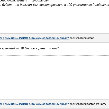
ночей олинклюзив 4* = 140 тысяч
о будет... по деньгам мы гарантированно в 100 уложимся за 2 недели 
e: Крым или... ИЛИ!!! А почему, собственно, Крым?
пользователя
cman
границей из 10 баксов в день... и что?
e: Крым или... ИЛИ!!! А почему, собственно, Крым?
пользователя
tester_vs_larry