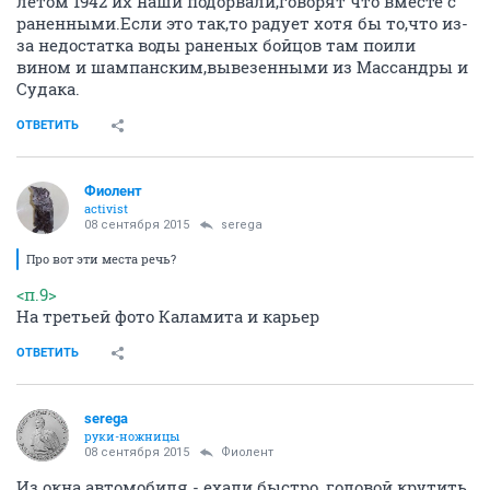
летом 1942 их наши подорвали,говорят что вместе с
раненными.Если это так,то радует хотя бы то,что из-
за недостатка воды раненых бойцов там поили
вином и шампанским,вывезенными из Массандры и
Судака.
ОТВЕТИТЬ
Фиолент
activist
08 сентября 2015
serega
Про вот эти места речь?
<п.9>
На третьей фото Каламита и карьер
ОТВЕТИТЬ
serega
руки-ножницы
08 сентября 2015
Фиолент
Из окна автомобиля - ехали быстро, головой крутить