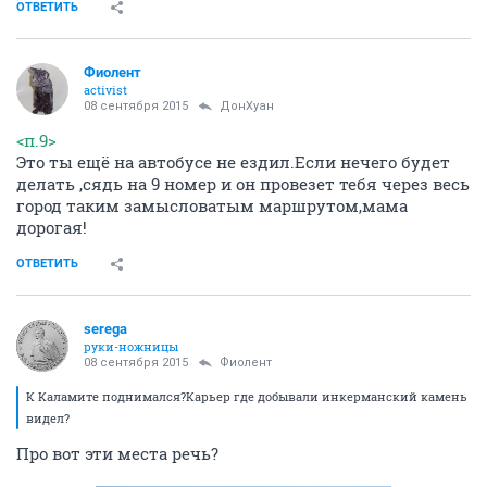
ОТВЕТИТЬ
Фиолент
activist
08 сентября 2015
ДонХуан
<п.9>
Это ты ещё на автобусе не ездил.Если нечего будет
делать ,сядь на 9 номер и он провезет тебя через весь
город таким замысловатым маршрутом,мама
дорогая!
ОТВЕТИТЬ
serega
руки-ножницы
08 сентября 2015
Фиолент
К Каламите поднимался?Карьер где добывали инкерманский камень
видел?
Про вот эти места речь?