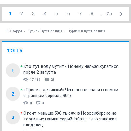
1
2
3
4
5
6
7
8
...
25
НГС.Форум
Туризм Путешествия
Туризм и путешествия
ТОП 5
Кто тут воду мутит? Почему нельзя купаться
1
после 2 августа
17 411
28
«Привет, детишки!» Чего вы не знали о самом
2
страшном сериале 90-х
0
3
Стоит меньше 500 тысяч: в Новосибирске на
3
торги выставили серый Infiniti — его заложил
владелец