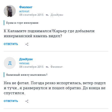
Фиолент
activist
08 сентября 2015
ДонХуан
Храм в горе инкерман
К Каламите поднимался?Карьер где добывали
инкерманский камень видел?
ОТВЕТИТЬ
ДонХуан
Д
veteran
08 сентября 2015
Фиолент
Яшмовый внизу выложишь?
Неа не фотал. Погода резко испортилась, ветер подул
и тучи , я развернулся и пошел обратно. До конца не
спустился.
ОТВЕТИТЬ