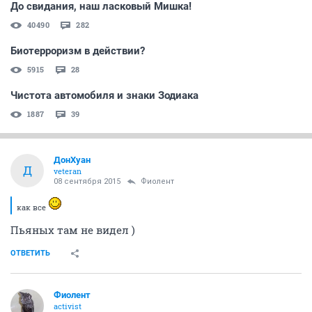
До свидания, наш ласковый Мишка!
40490
282
Биотерроризм в действии?
5915
28
Чистота автомобиля и знаки Зодиака
1887
39
ДонХуан
Д
veteran
08 сентября 2015
Фиолент
как все
Пьяных там не видел )
ОТВЕТИТЬ
Фиолент
activist