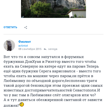
ОТВЕТИТЬ
Фиолент
activist
08 сентября 2015
serega
Вот что-то я совсем запутался в форумных
буржуинах.ДонХуан и Риэлтор вместо того чтобы
ехать на Северную на катере едут на пароме.Теперь
ещё один буржуин Серега нарисовался - вместо того
чтобы ехать на машине через паром,он прётся в
Любимовку по объездной дороге,бесполезно тратя
такой дорогой бензин,при этом проезжая одни самых
известных достопримечательностей Севастополя.И
чо у вас там в Любимовке слёт олигархов или чо?
А я тут давиться обезжиренной сметаной от зависти
должен?