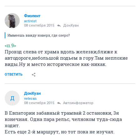
Фиолент
activist
08 сентября 2015
ДонХуан
Иммеешь ввиду наверх, где озеро?
<п.9>
Проход слева от храма вдоль железки,ближе к
автодороге,небольшой подьем в гору.Там неплохие
виды.Ну и место историческое как-никак.
ОТВЕТИТЬ
ДонХуан
Д
veteran
08 сентября 2015
Автоинформатор
В Евпатории забавный трамвай 2 остановки, 3я
конечная. Одна пара рельс, челноком туда-сюда
ходит.
Есть еще 2-й маршрут, но тот пока не изучал.