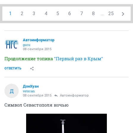
1
2
3
4
5
6
7
8
...
25
Автоинформатор
guru
08 сентября 2015
Продолжение топика
"Первый раз в Крым"
ОТВЕТИТЬ
ДонХуан
Д
veteran
08 сентября 2015
Автоинформатор
Символ Севастополя ночью