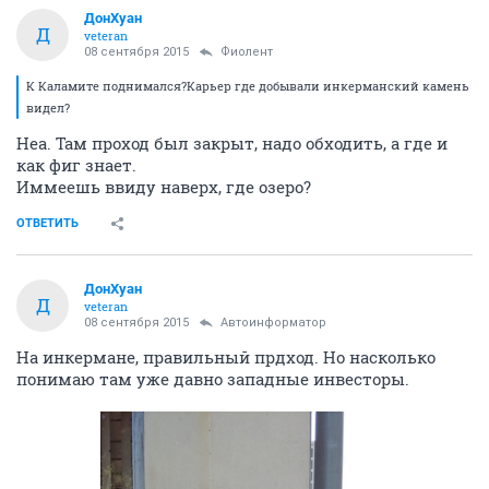
ДонХуан
Д
veteran
08 сентября 2015
Фиолент
К Каламите поднимался?Карьер где добывали инкерманский камень
видел?
Неа. Там проход был закрыт, надо обходить, а где и
как фиг знает.
Иммеешь ввиду наверх, где озеро?
ОТВЕТИТЬ
ДонХуан
Д
veteran
08 сентября 2015
Автоинформатор
На инкермане, правильный прдход. Но насколько
понимаю там уже давно западные инвесторы.